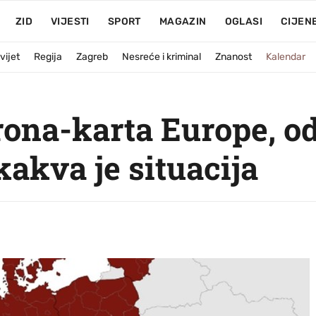
ZID
VIJESTI
SPORT
MAGAZIN
OGLASI
CIJEN
vijet
Regija
Zagreb
Nesreće i kriminal
Znanost
Kalendar
rona-karta Europe, od
kakva je situacija