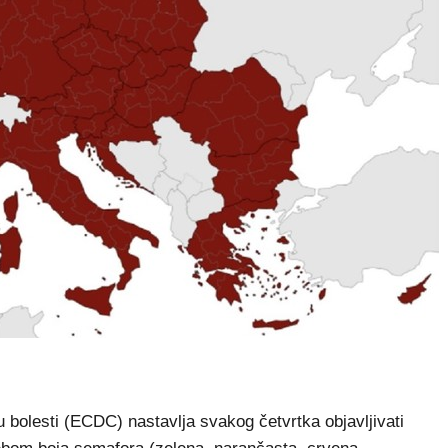
bolesti (ECDC) nastavlja svakog četvrtka objavljivati