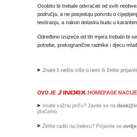
Osobito bi trebale odvraćati od svih neobvez
područja, a ne posjeduju potvrdu o cijepljen
testiranju, a nakon dolaska budu u karanten
Određeno izuzeće od tih mjera trebalo bi se 
potrebe, prekogranične radnike i djecu mla
Znate li nešto više o temi ili želite prijavi
OVO JE
.
HOMEPAGE NACIJE
Imate važnu priču? Javite se na
desk@in
plaćamo.
Želite raditi na Indexu? Prijavite se
ovdje