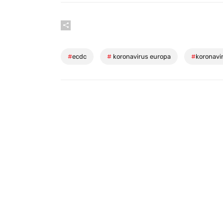
#
ecdc
#
koronavirus europa
#
koronavir