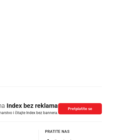
 na
Index bez reklama
Pretplatite se
arstvo i čitajte Index bez bannera.
PRATITE NAS