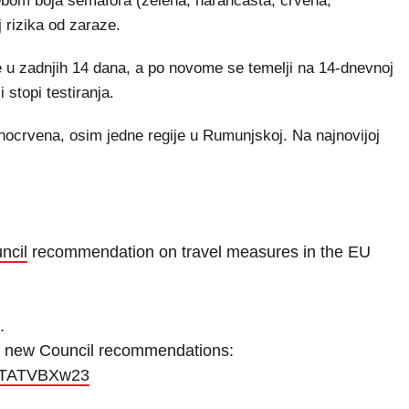
rebom boja semafora (zelena, narančasta, crvena,
 rizika od zaraze.
je u zadnjih 14 dana, a po novome se temelji na 14-dnevnoj
i stopi testiranja.
amnocrvena, osim jedne regije u Rumunjskoj. Na najnovijoj
cil
recommendation on travel measures in the EU
.
to new Council recommendations:
m/jTATVBXw23