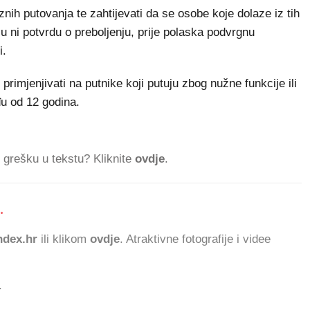
nih putovanja te zahtijevati da se osobe koje dolaze iz tih
ju ni potvrdu o preboljenju, prije polaska podvrgnu
i.
primjenjivati na putnike koji putuju zbog nužne funkcije ili
đu od 12 godina.
ti grešku u tekstu? Kliknite
ovdje
.
.
dex.hr
ili klikom
ovdje
. Atraktivne fotografije i videe
.