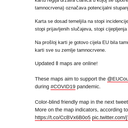
kartu regija država članica u kojoj se upot
tamnocrvena) označava potencijalni stupanj
Karta se dosad temeljila na stopi incidenci
stopi prijavljenih slučajeva, stopi cijepljenja 
Na prošloj karti je gotovo cijela EU bila t
karti sve su zemlje tamnocrvene.
Updated 🚦 maps are online!
These maps aim to support the
@EUCoun
during
#COVID19
pandemic.
Color-blind friendly map in the next tweet
More on the map indicators, according 
https://t.co/CcBVx6B0o5
pic.twitter.co