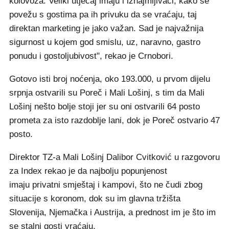
kolovoza. Veliki utjecaj imaju i iznajmljivači, kako se
povežu s gostima pa ih privuku da se vraćaju, taj
direktan marketing je jako važan. Sad je najvažnija
sigurnost u kojem god smislu, uz, naravno, gastro
ponudu i gostoljubivost", rekao je Crnobori.
Gotovo isti broj noćenja, oko 193.000, u prvom dijelu
srpnja ostvarili su Poreč i Mali Lošinj, s tim da Mali
Lošinj nešto bolje stoji jer su oni ostvarili 64 posto
prometa za isto razdoblje lani, dok je Poreč ostvario 47
posto.
Direktor TZ-a Mali Lošinj Dalibor Cvitković u razgovoru
za Index rekao je da najbolju popunjenost
imaju privatni smještaj i kampovi, što ne čudi zbog
situacije s koronom, dok su im glavna tržišta
Slovenija, Njemačka i Austrija, a prednost im je što im
se stalni gosti vraćaju.