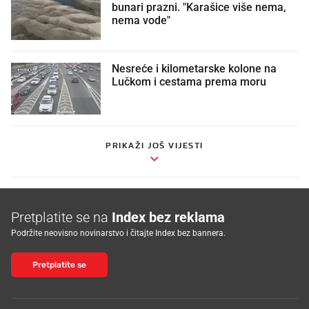
bunari prazni. "Karašice više nema,
nema vode"
Nesreće i kilometarske kolone na
Lučkom i cestama prema moru
PRIKAŽI JOŠ VIJESTI
Pretplatite se na
Index bez reklama
Podržite neovisno novinarstvo i čitajte Index bez bannera.
Pretplatite se