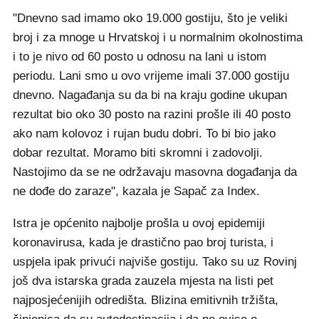
"Dnevno sad imamo oko 19.000 gostiju, što je veliki
broj i za mnoge u Hrvatskoj i u normalnim okolnostima
i to je nivo od 60 posto u odnosu na lani u istom
periodu. Lani smo u ovo vrijeme imali 37.000 gostiju
dnevno. Nagađanja su da bi na kraju godine ukupan
rezultat bio oko 30 posto na razini prošle ili 40 posto
ako nam kolovoz i rujan budu dobri. To bi bio jako
dobar rezultat. Moramo biti skromni i zadovolji.
Nastojimo da se ne održavaju masovna događanja da
ne dođe do zaraze", kazala je Sapač za Index.
Istra je općenito najbolje prošla u ovoj epidemiji
koronavirusa, kada je drastično pao broj turista, i
uspjela ipak privući najviše gostiju. Tako su uz Rovinj
još dva istarska grada zauzela mjesta na listi pet
najposjećenijih odredišta. Blizina emitivnih tržišta,