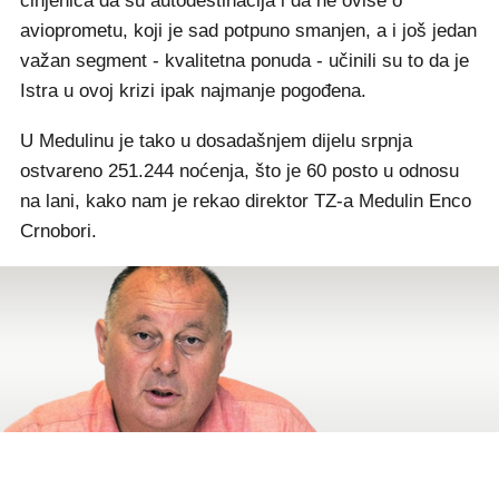
činjenica da su autodestinacija i da ne ovise o
avioprometu, koji je sad potpuno smanjen, a i još jedan
važan segment - kvalitetna ponuda - učinili su to da je
Istra u ovoj krizi ipak najmanje pogođena.
U Medulinu je tako u dosadašnjem dijelu srpnja
ostvareno 251.244 noćenja, što je 60 posto u odnosu
na lani, kako nam je rekao direktor TZ-a Medulin Enco
Crnobori.