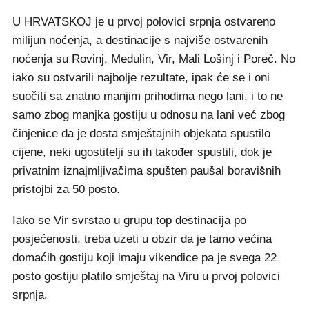
U HRVATSKOJ je u prvoj polovici srpnja ostvareno
milijun noćenja, a destinacije s najviše ostvarenih
noćenja su Rovinj, Medulin, Vir, Mali Lošinj i Poreč. No
iako su ostvarili najbolje rezultate, ipak će se i oni
suočiti sa znatno manjim prihodima nego lani, i to ne
samo zbog manjka gostiju u odnosu na lani već zbog
činjenice da je dosta smještajnih objekata spustilo
cijene, neki ugostitelji su ih također spustili, dok je
privatnim iznajmljivačima spušten paušal boravišnih
pristojbi za 50 posto.
Iako se Vir svrstao u grupu top destinacija po
posjećenosti, treba uzeti u obzir da je tamo većina
domaćih gostiju koji imaju vikendice pa je svega 22
posto gostiju platilo smještaj na Viru u prvoj polovici
srpnja.