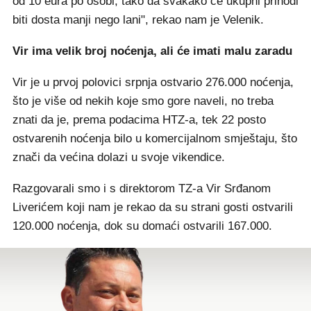
od 10 eura po osobi, tako da svakako će ukupni prihodi
biti dosta manji nego lani", rekao nam je Velenik.
Vir ima velik broj noćenja, ali će imati malu zaradu
Vir je u prvoj polovici srpnja ostvario 276.000 noćenja,
što je više od nekih koje smo gore naveli, no treba
znati da je, prema podacima HTZ-a, tek 22 posto
ostvarenih noćenja bilo u komercijalnom smještaju, što
znači da većina dolazi u svoje vikendice.
Razgovarali smo i s direktorom TZ-a Vir Srđanom
Liverićem koji nam je rekao da su strani gosti ostvarili
120.000 noćenja, dok su domaći ostvarili 167.000.