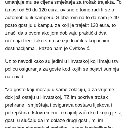
umanjuje mu se cijena smještaja za trošak trajekta. To
iznosi od 50 do 120 eura, ovisno o tome radi li se o
automobilu ili kamperu. S obzirom na to da nam je 40
posto gostiju u kampu, za koji je trajekt 120 eura, to
znači da s ovom akcijom dobivaju praktički dva
noćenja free, tako smo se izjednačili s kopnenim
destinacijama", kazao nam je Cvitković.
Uz to navodi kako su jedini u Hrvatskoj koji imaju tzv.
policu osiguranja za goste kod kojih se pojavi sumnja
na covid.
"Za goste koji moraju u samoizolaciju, a za vrijeme
dok još ostaju u Hrvatskoj, TZ im pokriva trošak i
prehrane i smještaja i osigurava dostavu lijekova i
potrepština. Istovremeno, iznajmljivaču kod kojeg je taj
gost, u slučaju da im dolaze drugi gosti, mi im