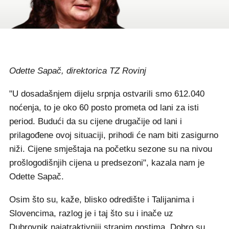
Odette Sapač, direktorica TZ Rovinj
"U dosadašnjem dijelu srpnja ostvarili smo 612.040
noćenja, to je oko 60 posto prometa od lani za isti
period. Budući da su cijene drugačije od lani i
prilagođene ovoj situaciji, prihodi će nam biti zasigurno
niži. Cijene smještaja na početku sezone su na nivou
prošlogodišnjih cijena u predsezoni", kazala nam je
Odette Sapač.
Osim što su, kaže, blisko odredište i Talijanima i
Slovencima, razlog je i taj što su i inače uz
Dubrovnik najatraktivniji stranim gostima. Dobro su,