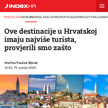
PRETPLATA
ZID
VIJESTI
OGLASI
CIJENE
SPORT
MAGAZIN
RECEPTI
KALENDA
Ove destinacije u Hrvatskoj
imaju najviše turista,
provjerili smo zašto
Martina Pauček Šljivak
12:42, 19. srpnja 2020.