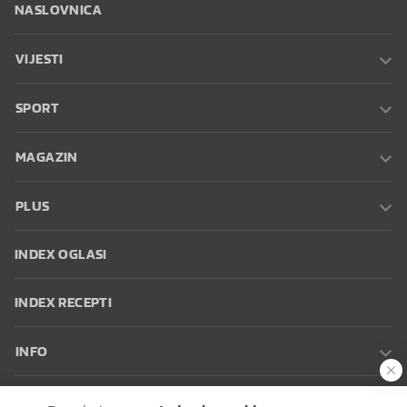
NASLOVNICA
VIJESTI
SPORT
MAGAZIN
PLUS
INDEX OGLASI
INDEX RECEPTI
INFO
Oglašavanje
Zaposli se na Indexu
Kontakt
Impressum
Uvjeti