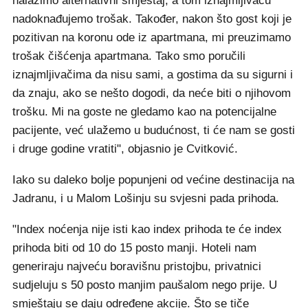
nalazimo alternativni smještaj, a tom iznajmljivaču
nadoknađujemo trošak. Također, nakon što gost koji je
pozitivan na koronu ode iz apartmana, mi preuzimamo
trošak čišćenja apartmana. Tako smo poručili
iznajmljivačima da nisu sami, a gostima da su sigurni i
da znaju, ako se nešto dogodi, da neće biti o njihovom
trošku. Mi na goste ne gledamo kao na potencijalne
pacijente, već ulažemo u budućnost, ti će nam se gosti
i druge godine vratiti", objasnio je Cvitković.
Iako su daleko bolje popunjeni od većine destinacija na
Jadranu, i u Malom Lošinju su svjesni pada prihoda.
"Index noćenja nije isti kao index prihoda te će index
prihoda biti od 10 do 15 posto manji. Hoteli nam
generiraju najveću boravišnu pristojbu, privatnici
sudjeluju s 50 posto manjim paušalom nego prije. U
smještaju se daju određene akcije. Što se tiče