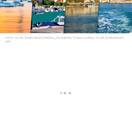
FOTO: 123 RF, ŽARKO BAŠIĆ/PIXSELL, FACEBOOK, TZ MALI LOŠINJ, TZ VIR ,SCREENSHOT:
HRT