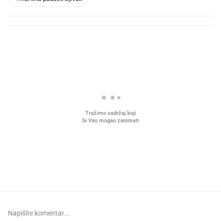
PROČITAJTE JOŠ
Što povezuje Lexus i
Kako su im čepovi boca d
legendarnog Ponyja?
nagradu od 10.000 eura
vjerovali"