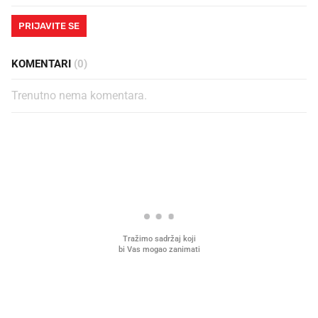
PRIJAVITE SE
KOMENTARI
(0)
Trenutno nema komentara.
PROČITAJTE JOŠ
Što povezuje Lexus i
Kako su im čepovi boca d
legendarnog Ponyja?
nagradu od 10.000 eura
vjerovali"