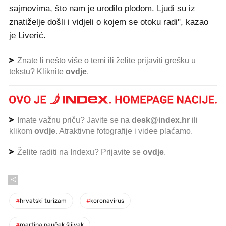
sajmovima, što nam je urodilo plodom. Ljudi su iz
znatiželje došli i vidjeli o kojem se otoku radi", kazao
je Liverić.
Znate li nešto više o temi ili želite prijaviti grešku u
tekstu? Kliknite
ovdje
.
Imate važnu priču? Javite se na
desk@index.hr
ili
klikom
ovdje
. Atraktivne fotografije i videe plaćamo.
Želite raditi na Indexu? Prijavite se
ovdje
.
#
hrvatski turizam
#
koronavirus
#
martina pauček šljivak