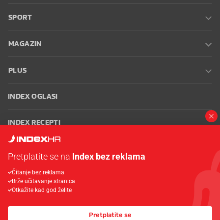
SPORT
MAGAZIN
PLUS
INDEX OGLASI
INDEX RECEPTI
INFO
Pretplatite se na
Index bez reklama
Čitanje bez reklama
Oglašavanje
Zaposli se na Indexu
Kontakt
Impressum
Uvjeti
Brže učitavanje stranica
korištenja
Postavke kolačića
Otkažite kad god želite
Pretplatite se