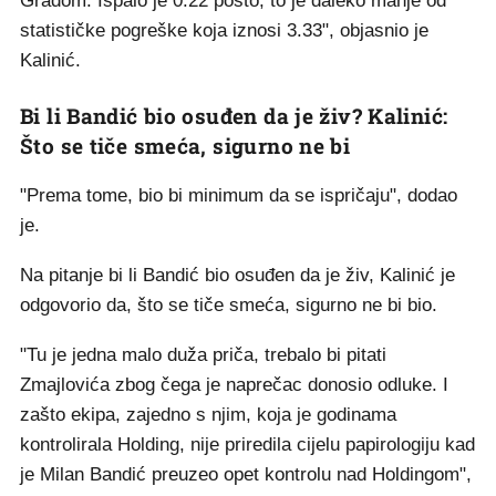
Gradom. Ispalo je 0.22 posto, to je daleko manje od
statističke pogreške koja iznosi 3.33", objasnio je
Kalinić.
Bi li Bandić bio osuđen da je živ? Kalinić:
Što se tiče smeća, sigurno ne bi
"Prema tome, bio bi minimum da se ispričaju", dodao
je.
Na pitanje bi li Bandić bio osuđen da je živ, Kalinić je
odgovorio da, što se tiče smeća, sigurno ne bi bio.
"Tu je jedna malo duža priča, trebalo bi pitati
Zmajlovića zbog čega je naprečac donosio odluke. I
zašto ekipa, zajedno s njim, koja je godinama
kontrolirala Holding, nije priredila cijelu papirologiju kad
je Milan Bandić preuzeo opet kontrolu nad Holdingom",