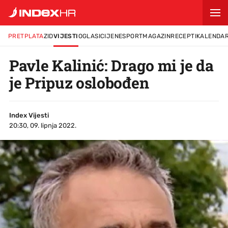
PRETPLATA
ZID
VIJESTI
OGLASI
CIJENE
SPORT
MAGAZIN
RECEPTI
KALENDA
Pavle Kalinić: Drago mi je da
je Pripuz oslobođen
Index Vijesti
20:30, 09. lipnja 2022.