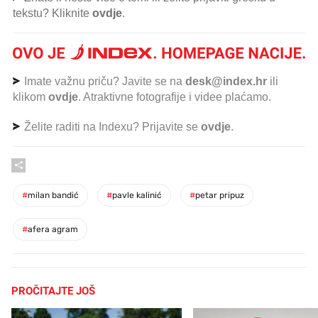
tekstu? Kliknite
ovdje
.
Imate važnu priču? Javite se na
desk@index.hr
ili
klikom
ovdje
. Atraktivne fotografije i videe plaćamo.
Želite raditi na Indexu? Prijavite se
ovdje
.
#
milan bandić
#
pavle kalinić
#
petar pripuz
#
afera agram
PROČITAJTE JOŠ