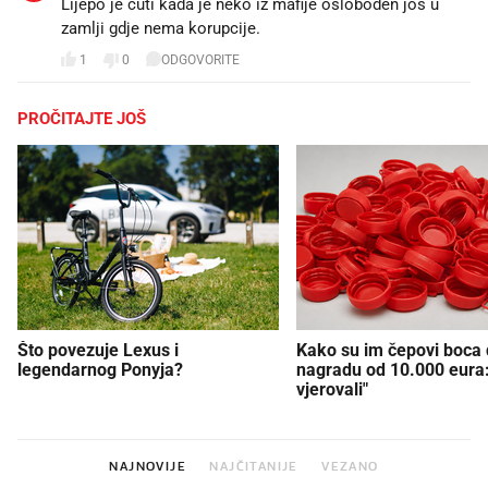
Lijepo je cuti kada je neko iz mafije osloboden jos u
zamlji gdje nema korupcije.
1
0
ODGOVORITE
PROČITAJTE JOŠ
Što povezuje Lexus i
Kako su im čepovi boca d
legendarnog Ponyja?
nagradu od 10.000 eura
vjerovali"
NAJNOVIJE
NAJČITANIJE
VEZANO