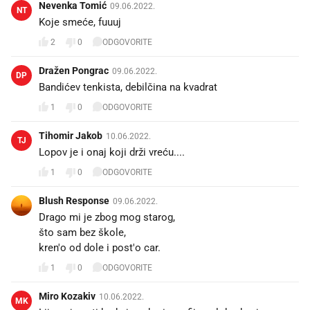
Nevenka Tomić
09.06.2022.
NT
Koje smeće, fuuuj
2
0
ODGOVORITE
Dražen Pongrac
09.06.2022.
DP
Bandićev tenkista, debilčina na kvadrat
1
0
ODGOVORITE
Tihomir Jakob
10.06.2022.
TJ
Lopov je i onaj koji drži vreću....
1
0
ODGOVORITE
Blush Response
09.06.2022.
Drago mi je zbog mog starog,
što sam bez škole,
kren'o od dole i post'o car.
1
0
ODGOVORITE
Miro Kozakiv
10.06.2022.
MK