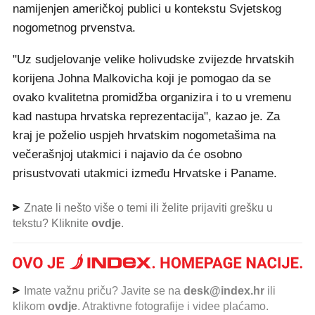
namijenjen američkoj publici u kontekstu Svjetskog
nogometnog prvenstva.
"Uz sudjelovanje velike holivudske zvijezde hrvatskih
korijena Johna Malkovicha koji je pomogao da se
ovako kvalitetna promidžba organizira i to u vremenu
kad nastupa hrvatska reprezentacija", kazao je. Za
kraj je poželio uspjeh hrvatskim nogometašima na
večerašnjoj utakmici i najavio da će osobno
prisustvovati utakmici između Hrvatske i Paname.
Znate li nešto više o temi ili želite prijaviti grešku u
tekstu? Kliknite
ovdje
.
Imate važnu priču? Javite se na
desk@index.hr
ili
klikom
ovdje
. Atraktivne fotografije i videe plaćamo.