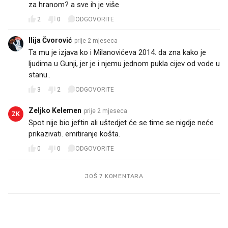
za hranom? a sve ih je više
2
0
ODGOVORITE
Ilija Čvorović
prije 2 mjeseca
Ta mu je izjava ko i Milanovićeva 2014. da zna kako je
ljudima u Gunji, jer je i njemu jednom pukla cijev od vode u
stanu..
3
2
ODGOVORITE
Zeljko Kelemen
prije 2 mjeseca
ZK
Spot nije bio jeftin ali uštedjet će se time se nigdje neće
prikazivati. emitiranje košta.
0
0
ODGOVORITE
JOŠ 7 KOMENTARA
PROČITAJTE JOŠ