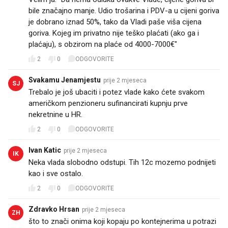
bile značajno manje. Udio trošarina i PDV-a u cijeni goriva
je dobrano iznad 50%, tako da Vladi paše viša cijena
goriva. Kojeg im privatno nije teško plaćati (ako ga i
plaćaju), s obzirom na plaće od 4000-7000€"
2
0
ODGOVORITE
Svakamu Jenamjestu
prije 2 mjeseca
SJ
Trebalo je još ubaciti i potez vlade kako ćete svakom
američkom penzioneru sufinancirati kupnju prve
nekretnine u HR.
2
0
ODGOVORITE
Ivan Katic
prije 2 mjeseca
IK
Neka vlada slobodno odstupi. Tih 12c mozemo podnijeti
kao i sve ostalo.
2
0
ODGOVORITE
Zdravko Hrsan
prije 2 mjeseca
ZH
što to znači onima koji kopaju po kontejnerima u potrazi