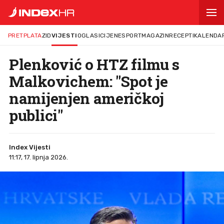
PRETPLATA
ZID
VIJESTI
OGLASI
CIJENE
SPORT
MAGAZIN
RECEPTI
KALENDA
Plenković o HTZ filmu s
Malkovichem: "Spot je
namijenjen američkoj
publici"
Index Vijesti
11:17, 17. lipnja 2026.