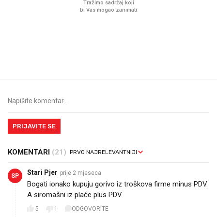
Mjesecima planiramo novu
Što povezuje Lexus i
kuhinju, a jednu važnu odluku
legendarnog Ponyja?
donesemo u samo deset
minuta
PRIJAVITE SE
KOMENTARI
(21)
Stari Pjer
prije 2 mjeseca
SP
Bogati ionako kupuju gorivo iz troškova firme minus PDV.
A siromašni iz plaće plus PDV.
5
1
ODGOVORITE