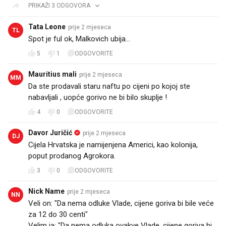
PRIKAŽI 3 ODGOVORA
Tata Leone
prije 2 mjeseca
TL
Spot je ful ok, Malkovich ubija...
5
1
ODGOVORITE
Mauritius mali
prije 2 mjeseca
MM
Da ste prodavali staru naftu po cijeni po kojoj ste
nabavljali , uopće gorivo ne bi bilo skuplje !
4
0
ODGOVORITE
Davor Juričić
prije 2 mjeseca
DJ
Cijela Hrvatska je namijenjena Americi, kao kolonija,
poput prodanog Agrokora.
3
0
ODGOVORITE
Nick Name
prije 2 mjeseca
NN
Veli on: "Da nema odluke Vlade, cijene goriva bi bile veće
za 12 do 30 centi"
Velim ja: "Da nema odluka ovakve Vlade, cijene goriva bi