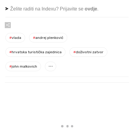
Želite raditi na Indexu? Prijavite se
ovdje
.
#
vlada
#
andrej plenković
#
hrvatska turistička zajednica
#
doživotni zatvor
#
john malkovich
PROČITAJTE JOŠ