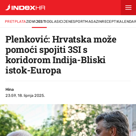
PRETPLATA
ZID
VIJESTI
OGLASI
CIJENE
SPORT
MAGAZIN
RECEPTI
KALENDA
Plenković: Hrvatska može
pomoći spojiti 3SI s
koridorom Indija-Bliski
istok-Europa
Hina
23:59, 18. lipnja 2025.