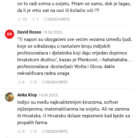
on to radi svima u svijetu. Pitam se samo, dok je lagao,
da li je vrtio sat na ruci ili kolačio oči !?!
10
1
ODGOVORITE
David Rosso
19.06.2025.
DR
"Ti napori su obogaćeni sve većim vezama između ljudi,
koje se odražavaju u rastućem broju indijskih
profesionalaca i djelatnika koji daju vrijedan doprinos
hrvatskom društvu", kazao je Plenković.---hahahahaha....
profesionalaca- dostavljači Wolta i Glova, dakle
nekvalificara radna snaga
6
0
ODGOVORITE
Anka Kiop
19.06.2025.
Indijci su među najkvalitetnijim kirurzima, softver
injženjerima, matematičarima na svijetu. Ali ne zanima
ih Hrvatska. U Hrvatsku dolaze nepismeni kad bježe sa
propalih farma.
4
0
ODGOVORITE