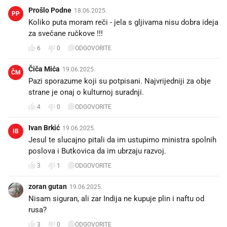
Prošlo Podne
18.06.2025.
PP
Koliko puta moram reči - jela s gljivama nisu dobra ideja
za svečane ručkove !!!
6
0
ODGOVORITE
Čiča Mića
19.06.2025.
ČM
Pazi sporazume koji su potpisani. Najvrijedniji za obje
strane je onaj o kulturnoj suradnji.
4
0
ODGOVORITE
Ivan Brkić
19.06.2025.
IB
Jesul te slucajno pitali da im ustupimo ministra spolnih
poslova i Butkovica da im ubrzaju razvoj.
3
1
ODGOVORITE
zoran gutan
19.06.2025.
Nisam siguran, ali zar Indija ne kupuje plin i naftu od
rusa?
3
0
ODGOVORITE