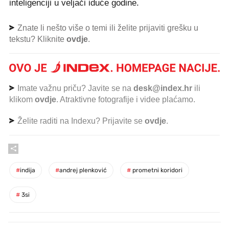
inteligenciji u veljači iduće godine.
Znate li nešto više o temi ili želite prijaviti grešku u
tekstu? Kliknite
ovdje
.
Imate važnu priču? Javite se na
desk@index.hr
ili
klikom
ovdje
. Atraktivne fotografije i videe plaćamo.
Želite raditi na Indexu? Prijavite se
ovdje
.
#
indija
#
andrej plenković
#
prometni koridori
#
3si