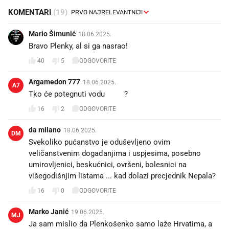
KOMENTARI
(19)
Mario Šimunić
18.06.2025.
Bravo Plenky, al si ga nasrao!
40
5
ODGOVORITE
Argamedon 777
18.06.2025.
A7
Tko će potegnuti vodu🚽🧻?
16
2
ODGOVORITE
da milano
18.06.2025.
DM
Svekoliko pućanstvo je oduševljeno ovim
veličanstvenim događanjima i uspjesima, posebno
umirovljenici, beskućnici, ovršeni, bolesnici na
višegodišnjim listama ... kad dolazi precjednik Nepala?
16
0
ODGOVORITE
Marko Janić
19.06.2025.
MJ
Ja sam mislio da Plenkošenko samo laže Hrvatima, a