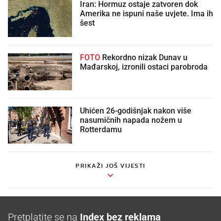
Iran: Hormuz ostaje zatvoren dok
Amerika ne ispuni naše uvjete. Ima ih
šest
FOTO
Rekordno nizak Dunav u
Mađarskoj, izronili ostaci parobroda
Uhićen 26-godišnjak nakon više
nasumičnih napada nožem u
Rotterdamu
PRIKAŽI JOŠ VIJESTI
Pretplatite se na
Index bez reklama