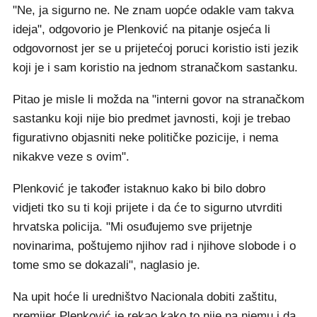
"Ne, ja sigurno ne. Ne znam uopće odakle vam takva
ideja", odgovorio je Plenković na pitanje osjeća li
odgovornost jer se u prijetećoj poruci koristio isti jezik
koji je i sam koristio na jednom stranačkom sastanku.
Pitao je misle li možda na "interni govor na stranačkom
sastanku koji nije bio predmet javnosti, koji je trebao
figurativno objasniti neke političke pozicije, i nema
nikakve veze s ovim".
Plenković je također istaknuo kako bi bilo dobro
vidjeti tko su ti koji prijete i da će to sigurno utvrditi
hrvatska policija. "Mi osuđujemo sve prijetnje
novinarima, poštujemo njihov rad i njihove slobode i o
tome smo se dokazali", naglasio je.
Na upit hoće li uredništvo Nacionala dobiti zaštitu,
premijer Plenković je rekao kako to nije na njemu i da