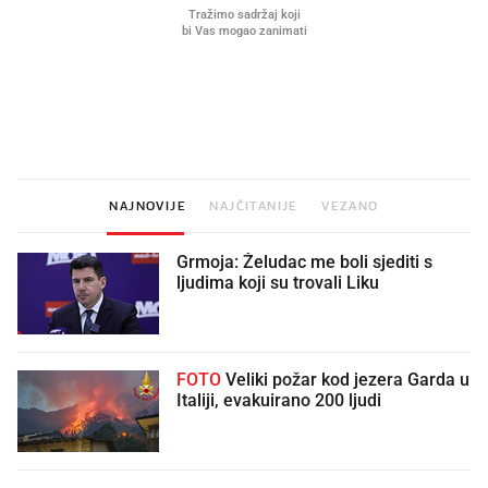
Što povezuje Lexus i
Kako su im čepovi boca d
legendarnog Ponyja?
nagradu od 10.000 eura
vjerovali"
NAJNOVIJE
NAJČITANIJE
VEZANO
Grmoja: Želudac me boli sjediti s
ljudima koji su trovali Liku
FOTO
Veliki požar kod jezera Garda u
Italiji, evakuirano 200 ljudi