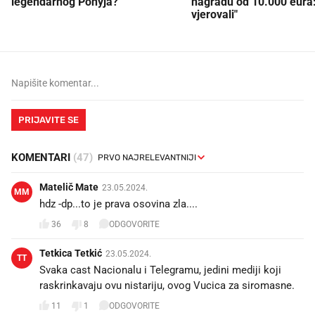
legendarnog Ponyja?
nagradu od 10.000 eura
vjerovali"
PRIJAVITE SE
KOMENTARI
(47)
Matelič Mate
23.05.2024.
MM
hdz -dp...to je prava osovina zla....
36
8
ODGOVORITE
Tetkica Tetkić
23.05.2024.
TT
Svaka cast Nacionalu i Telegramu, jedini mediji koji
raskrinkavaju ovu nistariju, ovog Vucica za siromasne.
11
1
ODGOVORITE