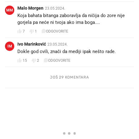
Malo Morgen
23.05.2024.
MM
Koja bahata bitanga zaboravlja da ničija do zore nije
gorjela pa neće ni tvoja ako ima boga....
7
1
ODGOVORITE
Ivo Marinković
23.05.2024.
IM
Dokle god cvili, znači da mediji ipak nešto rade.
15
2
ODGOVORITE
JOŠ 29 KOMENTARA
PROČITAJTE JOŠ