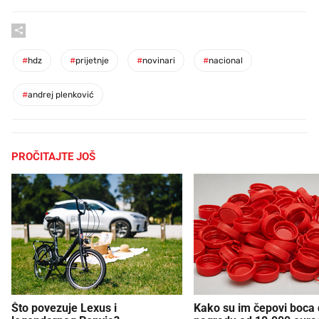
#
hdz
#
prijetnje
#
novinari
#
nacional
#
andrej plenković
PROČITAJTE JOŠ
Što povezuje Lexus i
Kako su im čepovi boca d