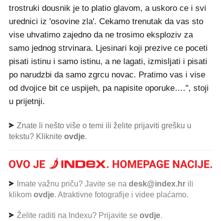
trostruki dousnik je to platio glavom, a uskoro ce i svi
urednici iz 'osovine zla'. Cekamo trenutak da vas sto
vise uhvatimo zajedno da ne trosimo eksploziv za
samo jednog strvinara. Ljesinari koji prezive ce poceti
pisati istinu i samo istinu, a ne lagati, izmisljati i pisati
po narudzbi da samo zgrcu novac. Pratimo vas i vise
od dvojice bit ce uspijeh, pa napisite oporuke….", stoji
u prijetnji.
Znate li nešto više o temi ili želite prijaviti grešku u
tekstu? Kliknite
ovdje
.
Imate važnu priču? Javite se na
desk@index.hr
ili
klikom
ovdje
. Atraktivne fotografije i videe plaćamo.
Želite raditi na Indexu? Prijavite se
ovdje
.