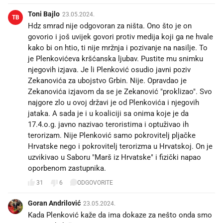
Toni Bajlo
23.05.2024.
TB
Hdz smrad nije odgovoran za ništa. Ono što je on
govorio i još uvijek govori protiv medija koji ga ne hvale
kako bi on htio, ti nije mržnja i pozivanje na nasilje. To
je Plenkovićeva kršćanska ljubav. Pustite mu snimku
njegovih izjava. Je li Plenković osudio javni poziv
Zekanovića za ubojstvo Grbin. Nije. Opravdao je
Zekanovića izjavom da se je Zekanović "proklizao". Svo
najgore zlo u ovoj državi je od Plenkovića i njegovih
jataka. A sada je i u koaliciji sa onima koje je da
17.4.o.g. javno nazivao teroristima i optuživao ih
terorizam. Nije Plenković samo pokrovitelj pljačke
Hrvatske nego i pokrovitelj terorizma u Hrvatskoj. On je
uzvikivao u Saboru "Marš iz Hrvatske" i fizički napao
oporbenom zastupnika.
31
6
ODGOVORITE
Goran Andrilović
23.05.2024.
Kada Plenković kaže da ima dokaze za nešto onda smo