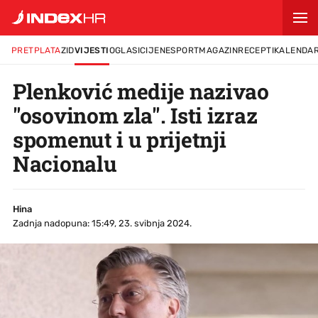
PRETPLATA
ZID
VIJESTI
OGLASI
CIJENE
SPORT
MAGAZIN
RECEPTI
KALENDA
Plenković medije nazivao
"osovinom zla". Isti izraz
spomenut i u prijetnji
Nacionalu
Hina
Zadnja nadopuna: 15:49, 23. svibnja 2024.