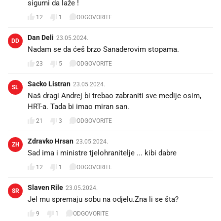
sigurni da laže !
12
1
ODGOVORITE
Dan Deli
23.05.2024.
DD
Nadam se da ćeš brzo Sanaderovim stopama.
23
5
ODGOVORITE
Sacko Listran
23.05.2024.
SL
Naš dragi Andrej bi trebao zabraniti sve medije osim,
HRT-a. Tada bi imao miran san.
21
3
ODGOVORITE
Zdravko Hrsan
23.05.2024.
ZH
Sad ima i ministre tjelohranitelje ... kibi dabre
12
1
ODGOVORITE
Slaven Rile
23.05.2024.
SR
Jel mu spremaju sobu na odjelu.Zna li se šta?
9
1
ODGOVORITE