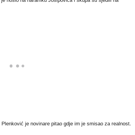
a je nosio na naramku Josipovića i skupa su sjedili na
 Plenković je novinare pitao gdje im je smisao za realnost.