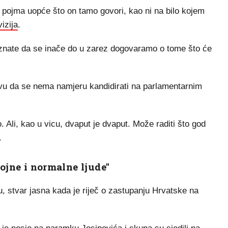
ojma uopće što on tamo govori, kao ni na bilo kojem
izija
.
znate da se inače do u zarez dogovaramo o tome što će
avu da se nema namjeru kandidirati na parlamentarnim
. Ali, kao u vicu, dvaput je dvaput. Može raditi što god
.
tojne i normalne ljude"
u, stvar jasna kada je riječ o zastupanju Hrvatske na