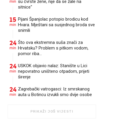
min
su čvrste žene, nije da se žale na
sitnice"
15
Pijani Španjolac potopio brodicu kod
min
Hvara. Mještani sa susjednog broda sve
snimili
24
Što ova ekstremna suša znači za
min
Hrvatsku? Problem s pitkom vodom,
pomor riba...
24
USKOK objavio nalaz: Stanište u Lici
min
nepovratno uništeno otpadom, prijeti
širenje
24
Zagrebački vatrogasci: Iz smrskanog
min
auta u Botincu izvukli smo dvije osobe
PRIKAŽI JOŠ VIJESTI