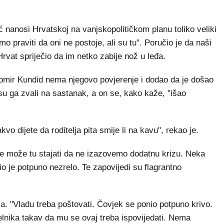
ć nanosi Hrvatskoj na vanjskopolitičkom planu toliko veliki
 praviti da oni ne postoje, ali su tu". Poručio je da naši
 Hrvat spriječio da im netko zabije nož u leđa.
homir Kundid nema njegovo povjerenje i dodao da je došao
u ga zvali na sastanak, a on se, kako kaže, "išao
o dijete da roditelja pita smije li na kavu", rekao je.
lje može tu stajati da ne izazovemo dodatnu krizu. Neka
pio je potpuno nezrelo. Te zapovijedi su flagrantno
ja. "Vladu treba poštovati. Čovjek se ponio potpuno krivo.
elnika takav da mu se ovaj treba ispovijedati. Nema