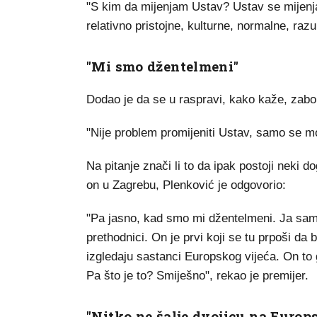
"S kim da mijenjam Ustav? Ustav se mijenj
relativno pristojne, kulturne, normalne, raz
"Mi smo džentelmeni"
Dodao je da se u raspravi, kako kaže, zabor
"Nije problem promijeniti Ustav, samo se mo
Na pitanje znači li to da ipak postoji neki 
on u Zagrebu, Plenković je odgovorio:
"Pa jasno, kad smo mi džentelmeni. Ja sam
prethodnici. On je prvi koji se tu prpoši da
izgledaju sastanci Europskog vijeća. On to 
Pa što je to? Smiješno", rekao je premijer.
"Nitko ne šalje dvojicu na Europs