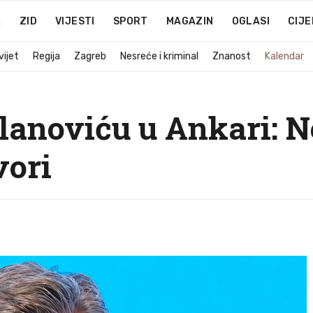
A
ZID
VIJESTI
SPORT
MAGAZIN
OGLASI
CIJE
vijet
Regija
Zagreb
Nesreće i kriminal
Znanost
Kalendar
ilanoviću u Ankari:
vori