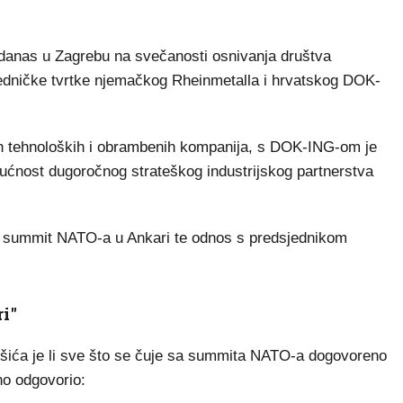
danas u Zagrebu na svečanosti osnivanja društva
edničke tvrtke njemačkog Rheinmetalla i hrvatskog DOK-
h tehnoloških i obrambenih kompanija, s DOK-ING-om je
ućnost dugoročnog strateškog industrijskog partnerstva
i summit NATO-a u Ankari te odnos s predsjednikom
i"
rešića je li sve što se čuje sa summita NATO-a dogovoreno
no odgovorio: