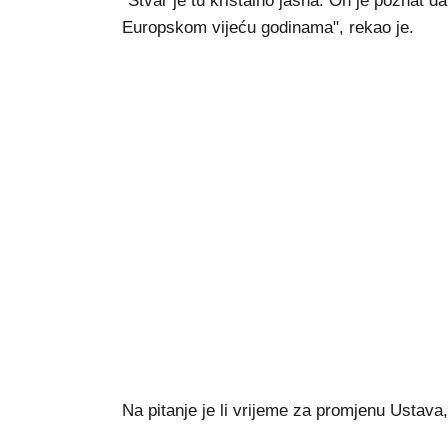
"Stvar je tu kristalno jasna. On je poznat d
Europskom vijeću godinama", rekao je.
Na pitanje je li vrijeme za promjenu Ustava,