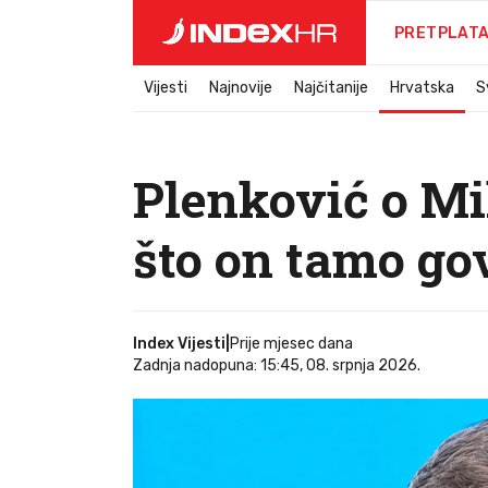
PRETPLAT
Vijesti
Najnovije
Najčitanije
Hrvatska
S
Plenković o M
što on tamo go
Index Vijesti
|
Prije mjesec dana
Zadnja nadopuna: 15:45, 08. srpnja 2026.