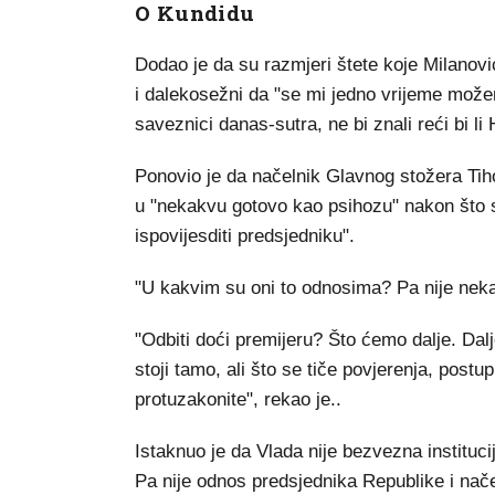
O Kundidu
Dodao je da su razmjeri štete koje Milanovi
i dalekosežni da "se mi jedno vrijeme možemo
saveznici danas-sutra, ne bi znali reći bi li
Ponovio je da načelnik Glavnog stožera Ti
u "nekakvu gotovo kao psihozu" nakon što s
ispovijesditi predsjedniku".
"U kakvim su oni to odnosima? Pa nije nekakv
"Odbiti doći premijeru? Što ćemo dalje. Da
stoji tamo, ali što se tiče povjerenja, postu
protuzakonite", rekao je..
Istaknuo je da Vlada nije bezvezna instituci
Pa nije odnos predsjednika Republike i nač