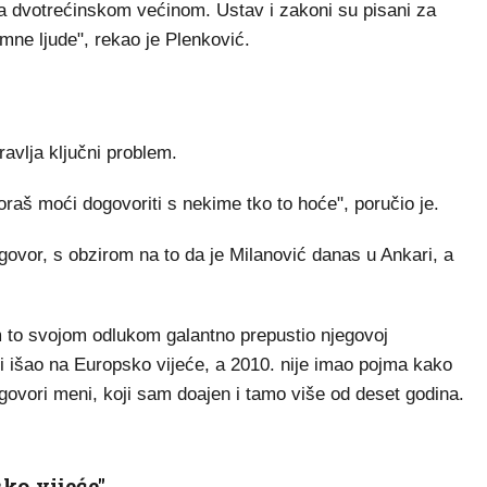
a dvotrećinskom većinom. Ustav i zakoni su pisani za
umne ljude", rekao je Plenković.
avlja ključni problem.
raš moći dogovoriti s nekime tko to hoće", poručio je.
dogovor, s obzirom na to da je Milanović danas u Ankari, a
 to svojom odlukom galantno prepustio njegovoj
 bi išao na Europsko vijeće, a 2010. nije imao pojma kako
govori meni, koji sam doajen i tamo više od deset godina.
ko vijeće"