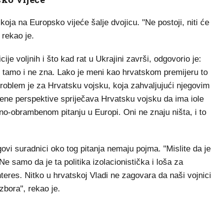
oja na Europsko vijeće šalje dvojicu. "Ne postoji, niti će
 rekao je.
je voljnih i što kad rat u Ukrajini završi, odgovorio je:
e tamo i ne zna. Lako je meni kao hrvatskom premijeru to
 Problem je za Hrvatsku vojsku, koja zahvaljujući njegovim
ene perspektive spriječava Hrvatsku vojsku da ima iole
no-obrambenom pitanju u Europi. Oni ne znaju ništa, i to
ovi suradnici oko tog pitanja nemaju pojma. "Mislite da je
e samo da je ta politika izolacionistička i loša za
interes. Nitko u hrvatskoj Vladi ne zagovara da naši vojnici
izbora", rekao je.