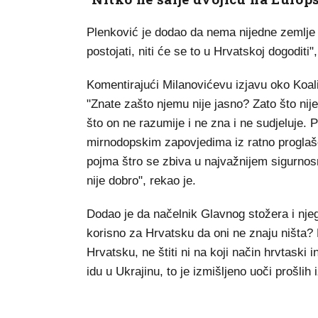
Plenković je dodao da nema nijedne zemlje k
postojati, niti će se to u Hrvatskoj dogoditi",
Komentirajući Milanovićevu izjavu oko Koalici
"Znate zašto njemu nije jasno? Zato što nij
što on ne razumije i ne zna i ne sudjeluje.
mirnodopskim zapovjedima iz ratno proglaš
pojma štro se zbiva u najvažnijem sigurnos
nije dobro", rekao je.
Dodao je da načelnik Glavnog stožera i njeg
korisno za Hrvatsku da oni ne znaju ništa? N
Hrvatsku, ne štiti ni na koji način hrvtaski 
idu u Ukrajinu, to je izmišljeno uoči prošlih 