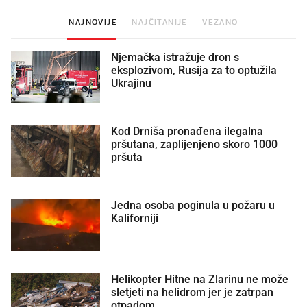
NAJNOVIJE
NAJČITANIJE
VEZANO
Njemačka istražuje dron s
eksplozivom, Rusija za to optužila
Ukrajinu
Kod Drniša pronađena ilegalna
pršutana, zaplijenjeno skoro 1000
pršuta
Jedna osoba poginula u požaru u
Kaliforniji
Helikopter Hitne na Zlarinu ne može
sletjeti na helidrom jer je zatrpan
otpadom