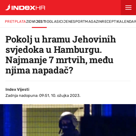
PRETPLATA
ZID
VIJESTI
OGLASI
CIJENE
SPORT
MAGAZIN
RECEPTI
KALENDA
Pokolj u hramu Jehovinih
svjedoka u Hamburgu.
Najmanje 7 mrtvih, među
njima napadač?
Index Vijesti
Zadnja nadopuna: 09:51, 10. ožujka 2023.