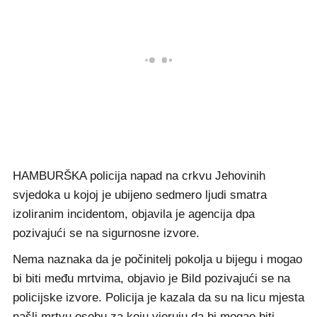
HAMBURŠKA policija napad na crkvu Jehovinih
svjedoka u kojoj je ubijeno sedmero ljudi smatra
izoliranim incidentom, objavila je agencija dpa
pozivajući se na sigurnosne izvore.
Nema naznaka da je počinitelj pokolja u bijegu i mogao
bi biti među mrtvima, objavio je Bild pozivajući se na
policijske izvore. Policija je kazala da su na licu mjesta
našli mrtvu osobu za koju vjeruju da bi mogao biti