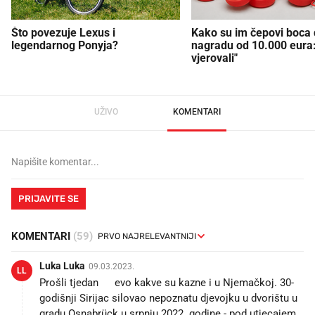
Što povezuje Lexus i
Kako su im čepovi boca d
legendarnog Ponyja?
nagradu od 10.000 eura
vjerovali"
UŽIVO
KOMENTARI
PRIJAVITE SE
KOMENTARI
(59)
Luka Luka
09.03.2023.
LL
Prošli tjedan 👉evo kakve su kazne i u Njemačkoj. 30-
godišnji Sirijac silovao nepoznatu djevojku u dvorištu u
gradu Osnabrück u srpnju 2022. godine - pod utjecajem