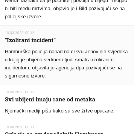
Nema naznaka da je počinitelj pokolja u bijegu i mogao
bi biti među mrtvima, objavio je i Bild pozivajući se na
policijske izvore.
10.03.2023. 00:16
"Izolirani incident"
Hamburška policija napad na crkvu Jehovinih svjedoka
u kojoj je ubijeno sedmero ljudi smatra izoliranim
incidentom, objavila je agencija dpa pozivajući se na
sigurnosne izvore.
10.03.2023. 00:13
Svi ubijeni imaju rane od metaka
Njemački mediji pišu kako su sve žrtve upucane.
10.03.2023. 00:11