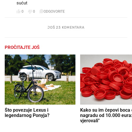
sućut🙏
0
0
ODGOVORITE
JOŠ 23 KOMENTARA
PROČITAJTE JOŠ
Što povezuje Lexus i
Kako su im čepovi boca d
legendarnog Ponyja?
nagradu od 10.000 eura
vjerovali"