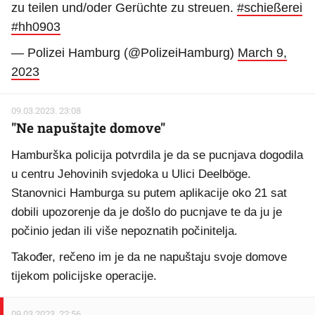
zu teilen und/oder Gerüchte zu streuen.
#schießerei
#hh0903
— Polizei Hamburg (@PolizeiHamburg)
March 9,
2023
09.03.2023. 23:08
"Ne napuštajte domove"
Hamburška policija potvrdila je da se pucnjava dogodila
u centru Jehovinih svjedoka u Ulici Deelböge.
Stanovnici Hamburga su putem aplikacije oko 21 sat
dobili upozorenje da je došlo do pucnjave te da ju je
počinio jedan ili više nepoznatih počinitelja.
Također, rečeno im je da ne napuštaju svoje domove
tijekom policijske operacije.
09.03.2023. 22:56