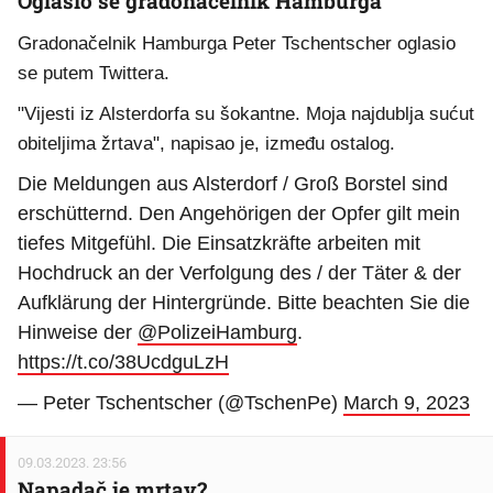
Oglasio se gradonačelnik Hamburga
Gradonačelnik Hamburga Peter Tschentscher oglasio
se putem Twittera.
"Vijesti iz Alsterdorfa su šokantne. Moja najdublja sućut
obiteljima žrtava", napisao je, između ostalog.
Die Meldungen aus Alsterdorf / Groß Borstel sind
erschütternd. Den Angehörigen der Opfer gilt mein
tiefes Mitgefühl. Die Einsatzkräfte arbeiten mit
Hochdruck an der Verfolgung des / der Täter & der
Aufklärung der Hintergründe. Bitte beachten Sie die
Hinweise der
@PolizeiHamburg
.
https://t.co/38UcdguLzH
— Peter Tschentscher (@TschenPe)
March 9, 2023
09.03.2023. 23:56
Napadač je mrtav?