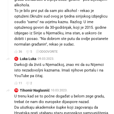
alkohola.
To je bilo prvi put da sam pio alkohol - rekao je
optuženi.Okružni sud ovog je tjedna sirijskog izbjeglicu
osudio "samo" na uvjetnu kaznu. Razlog: U ime
optuženog govori da 30-godišnjak, koji je 2015. godine
izbjegao iz Sirije u Njemačku, ima stan, a uskoro će
dobiti i posao. "Na dobrom ste putu da ovdje postanete
normalan građanin", rekao je sudac.
36
5
ODGOVORITE
Luka Luka
09.03.2023.
LL
Darko@ da živiš u Njemačkoj, znao mi da su Nijemci
isto nezadovoljni kaznama. Imaš njihove portalu i na
YouTube pa čitaj.
11
2
Tihomir Naglasnić
10.03.2023.
TN
U trenu kad se to počne događat u belom zege gradu,
trebat će nam dio europske dijaspore nazad.
Da ušutkaju akademske šupke koji zagovaraju da
Hrvatska prati utabanu stazu europskog samouništenja.