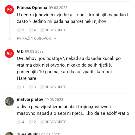
Fitness Oprema
09.03.2023.
FO
U centru jehovinih svjedoka... sad... ko bi njih napadao i
zasto ? Jedino mi pada na pamet neki njihov
5
4
ODGOVORITE
PRIKAŽI 1 ODGOVOR
G D
09.03.2023.
GD
Ovi Jehovi još postoje?, nekad su dosadni kucali po
vratima dok nisi otvorio, nikako da se ih riješiš,
poslednjih 10 godina, kao da su izparili, kao oni
Hare,hare
3
3
ODGOVORITE
matvei platov
09.03.2023.
a dw-u prva vijest izraelci ubili trojicu,rusi izveli
masovno napad a o sebi ni riječi.....ko da se adolf vratio
4
2
ODGOVORITE
Tuna Bludni
09.03.2023.