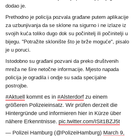
dodao je.
Prethodno je policija pozvala građane putem aplikacije
za uzbunjivanja da se sklone na sigurno i ne izlaze iz
svojih kuća toliko dugo dok su počinitelj ili počinitelji u
bijegu. "Potražite sklonište što je brže moguće", pisalo
je u poruci.
Istodobno su građani pozvani da preko društvenih
mreža ne šire netočne informacije. Mjesto napada
policija je ogradila i ondje su sada specijalne
postrojbe.
#Aktuell
kommt es in
#Alsterdorf
zu einem
größeren Polizeieinsatz. Wir prüfen derzeit die
Hintergründe und informieren hier in Kürze über
nähere Erkenntnisse.
pic.twitter.com/ISit1BZJ5t
— Polizei Hamburg (@PolizeiHamburg)
March 9,