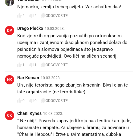
Njemačka, zemlja trećeg svijeta. Wir schaffen das!
4
4
ODGOVORITE
Drago Plečko
10.03.2023.
DP
Kod vjerskih organizacija poznatih po ortodoksnim
učenjima i zahtjevnom disciplinom ponekad dolazi do
psihotičnih slomova pojedinaca što je zapravo
nemoguće predvidjeti. Ovo liči na sličan scenarij.
1
1
ODGOVORITE
Nar Koman
10.03.2023.
NK
Uh , nije terorista, nego zbunjen krscanin. Bivsi clan te
iste organizacije (ne teroristicke).
0
0
ODGOVORITE
Chani Kynes
10.03.2023.
CK
" Ne ubij!" Povreda zapovijedi koja nas testira kao ljude,
humaniste i empate..Za ubijene u hramu, za novinare u
"Charlie Hebdou" i žrtve u svim atentatima, duboka