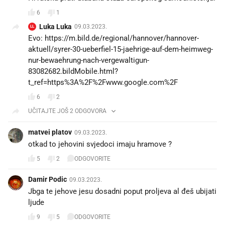
6
1
Luka Luka
09.03.2023.
LL
Evo: https://m.bild.de/regional/hannover/hannover-
aktuell/syrer-30-ueberfiel-15-jaehrige-auf-dem-heimweg-
nur-bewaehrung-nach-vergewaltigun-
83082682.bildMobile.html?
t_ref=https%3A%2F%2Fwww.google.com%2F
6
2
UČITAJTE JOŠ 2 ODGOVORA
matvei platov
09.03.2023.
otkad to jehovini svjedoci imaju hramove ?
5
2
ODGOVORITE
Damir Podic
09.03.2023.
Jbga te jehove jesu dosadni poput proljeva al đeš ubijati
ljude
9
5
ODGOVORITE