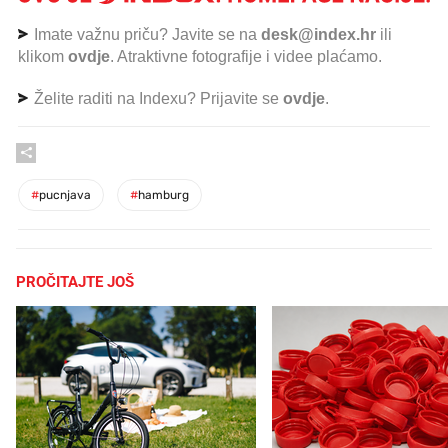
Imate važnu priču? Javite se na
desk@index.hr
ili
klikom
ovdje
. Atraktivne fotografije i videe plaćamo.
Želite raditi na Indexu? Prijavite se
ovdje
.
#
pucnjava
#
hamburg
PROČITAJTE JOŠ