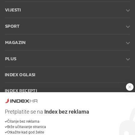
VIJESTI
SPORT
MAGAZIN
PLUS
INDEX OGLASI
INDEX RECEPTI
INFO
Pretplatite se na
Index bez reklama
Čitanje bez reklama
Oglašavanje
Zaposli se na Indexu
Kontakt
Impressum
Uvjeti
Brže učitavanje stranica
korištenja
Postavke kolačića
Otkažite kad god želite