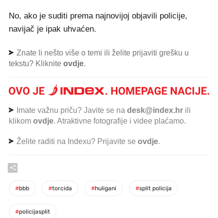
No, ako je suditi prema najnovijoj objavili policije,
navijač je ipak uhvaćen.
Znate li nešto više o temi ili želite prijaviti grešku u
tekstu? Kliknite
ovdje
.
Imate važnu priču? Javite se na
desk@index.hr
ili
klikom
ovdje
. Atraktivne fotografije i videe plaćamo.
Želite raditi na Indexu? Prijavite se
ovdje
.
#
bbb
#
torcida
#
huligani
#
split policija
#
policijasplit