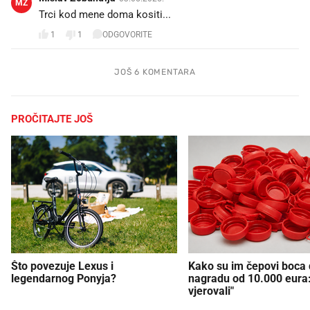
MZ
Trci kod mene doma kositi...
1
1
ODGOVORITE
JOŠ 6 KOMENTARA
PROČITAJTE JOŠ
Što povezuje Lexus i
Kako su im čepovi boca d
legendarnog Ponyja?
nagradu od 10.000 eura
vjerovali"