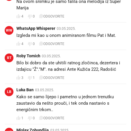
Na ovom snimku je samo falila ona melodija iz Super
Marija
4
0
ODGOVORITE
WhatsApp Whisperer
03.05.2025.
WW
Izgleda mi kao u onom animiranom filmu Pat i Mat.
4
0
ODGOVORITE
Roby Tomich
03.05.2025.
RT
Bilo bi dobro da ste uhitili ratnog zločinca, dezertera i
izdajicu "Ž"."M". na adresi Ante Kužića 222, Radošić
3
1
ODGOVORITE
Luka Ban
03.05.2025.
LB
Kako se samo lijepo i pametno u jednom trenutku
zaustavio da nešto prouči, i tek onda nastavio s
energičnim trkom..
1
0
ODGOVORITE
Mislav Zobunđija
03.05.2025.