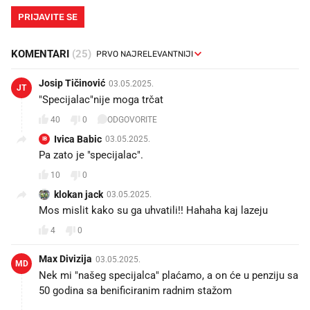
PRIJAVITE SE
KOMENTARI
(25)
Josip Tičinović
03.05.2025.
JT
"Specijalac"nije moga trčat
40
0
ODGOVORITE
Ivica Babic
03.05.2025.
IB
Pa zato je "specijalac". 😁
10
0
klokan jack
03.05.2025.
Mos mislit kako su ga uhvatili!! Hahaha kaj lazeju
4
0
Max Divizija
03.05.2025.
MD
Nek mi "našeg specijalca" plaćamo, a on će u penziju sa
50 godina sa benificiranim radnim stažom 🤣🤣🤣