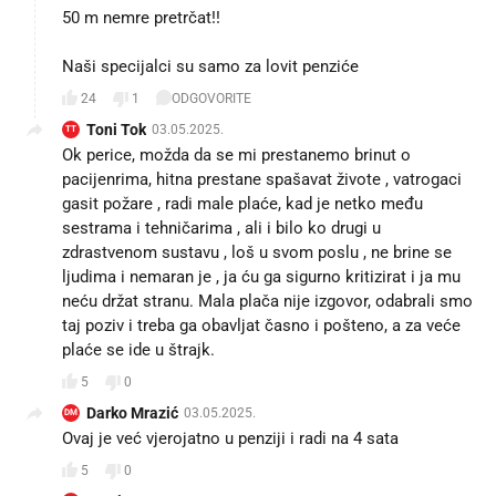
50 m nemre pretrčat!!
Naši specijalci su samo za lovit penziće 😂
24
1
ODGOVORITE
Toni Tok
03.05.2025.
TT
Ok perice, možda da se mi prestanemo brinut o
pacijenrima, hitna prestane spašavat živote , vatrogaci
gasit požare , radi male plaće, kad je netko među
sestrama i tehničarima , ali i bilo ko drugi u
zdrastvenom sustavu , loš u svom poslu , ne brine se
ljudima i nemaran je , ja ću ga sigurno kritizirat i ja mu
neću držat stranu. Mala plača nije izgovor, odabrali smo
taj poziv i treba ga obavljat časno i pošteno, a za veće
plaće se ide u štrajk.
5
0
Darko Mrazić
03.05.2025.
DM
Ovaj je već vjerojatno u penziji i radi na 4 sata😂😂
5
0