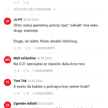
1
0
UČITAJTE JOŠ 2 ODGOVORA
Jo PC
03.05.2025.
JP
Očito našoj pametnoj policiji riječ "odmah" ima neko
drugo značenje.
Drugo, ne lažite. Niste uhvatili dotičnog.
12
0
ODGOVORITE
Mali od kužine
03.05.2025.
MO
Na 0:21 specijalac je ispustio dušu kroz nos.
4
0
ODGOVORITE
Toni Tok
03.05.2025.
TT
A nesto da kažete o policajcu koji nemre trcat?
5
0
ODGOVORITE
Zgembo Adislić
03.05.2025.
ZA