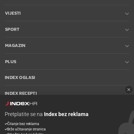
VIJESTI
SPORT
MAGAZIN
PLUS
INDEX OGLASI
INDEX RECEPTI
INFO
Pretplatite se na
Index bez reklama
Čitanje bez reklama
Oglašavanje
Zaposli se na Indexu
Kontakt
Impressum
Uvjeti
Brže učitavanje stranica
korištenja
Postavke kolačića