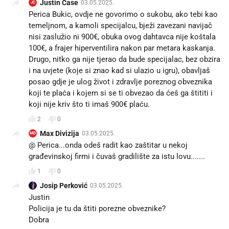
Justin Case
03.05.2025.
JC
Perica Bukic, ovdje ne govorimo o sukobu, ako tebi kao
temeljnom, a kamoli specijalcu, bježi zavezani navijač
nisi zaslužio ni 900€, obuka ovog dahtavca nije koštala
100€, a frajer hiperventilira nakon par metara kaskanja.
Drugo, nitko ga nije tjerao da bude specijalac, bez obzira
i na uvjete (koje si znao kad si ulazio u igru), obavljaš
posao gdje je ulog život i zdravlje poreznog obveznika
koji te plaća i kojem si se ti obvezao da ćeš ga štititi i
koji nije kriv što ti imaš 900€ plaću.
2
0
Max Divizija
03.05.2025.
MD
@ Perica...onda odeš radit kao zaštitar u nekoj
građevinskoj firmi i čuvaš gradilište za istu lovu.......
1
0
Josip Perković
03.05.2025.
Justin
Policija je tu da štiti porezne obveznike?
Dobra😂