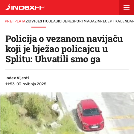
PRETPLATA
ZID
VIJESTI
OGLASI
CIJENE
SPORT
MAGAZIN
RECEPTI
KALENDA
Policija o vezanom navijaču
koji je bježao policajcu u
Splitu: Uhvatili smo ga
Index Vijesti
11:53, 03. svibnja 2025.