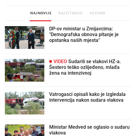
NAJNOVIJE
NAJČITANIJE
VEZANO
DP-ov ministar u Zmijavcima:
"Demografska obnova pitanje je
opstanka naših mjesta"
VIDEO
Sudarili se vlakovi HŽ-a.
Šestero teško ozlijeđeno, mlađa
žena na intenzivnoj
Vatrogasci opisali kako je izgledala
intervencija nakon sudara vlakova
Ministar Medved se oglasio o sudaru
vlakova