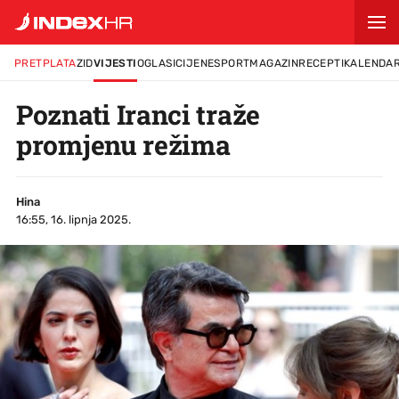
PRETPLATA
ZID
VIJESTI
OGLASI
CIJENE
SPORT
MAGAZIN
RECEPTI
KALENDA
Poznati Iranci traže
promjenu režima
Hina
16:55, 16. lipnja 2025.