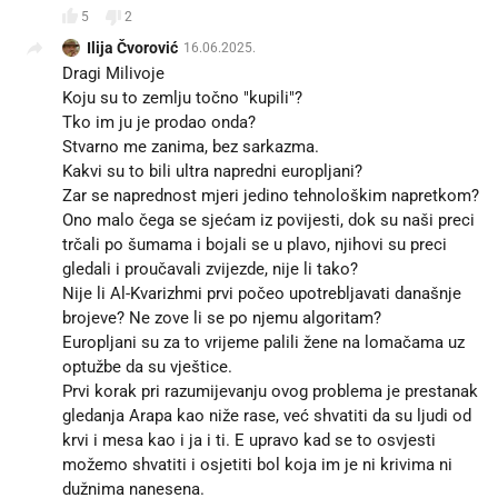
5
2
Ilija Čvorović
16.06.2025.
Dragi Milivoje
Koju su to zemlju točno "kupili"?
Tko im ju je prodao onda?
Stvarno me zanima, bez sarkazma.
Kakvi su to bili ultra napredni europljani?
Zar se naprednost mjeri jedino tehnološkim napretkom?
Ono malo čega se sjećam iz povijesti, dok su naši preci
trčali po šumama i bojali se u plavo, njihovi su preci
gledali i proučavali zvijezde, nije li tako?
Nije li Al-Kvarizhmi prvi počeo upotrebljavati današnje
brojeve? Ne zove li se po njemu algoritam?
Europljani su za to vrijeme palili žene na lomačama uz
optužbe da su vještice.
Prvi korak pri razumijevanju ovog problema je prestanak
gledanja Arapa kao niže rase, već shvatiti da su ljudi od
krvi i mesa kao i ja i ti. E upravo kad se to osvjesti
možemo shvatiti i osjetiti bol koja im je ni krivima ni
dužnima nanesena.