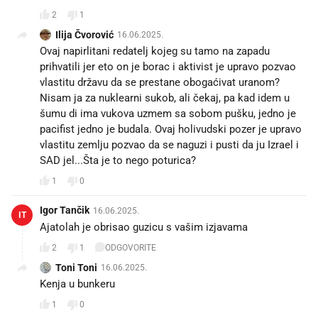
2
1
Ilija Čvorović
16.06.2025.
Ovaj napirlitani redatelj kojeg su tamo na zapadu
prihvatili jer eto on je borac i aktivist je upravo pozvao
vlastitu državu da se prestane obogaćivat uranom?
Nisam ja za nuklearni sukob, ali čekaj, pa kad idem u
šumu di ima vukova uzmem sa sobom pušku, jedno je
pacifist jedno je budala. Ovaj holivudski pozer je upravo
vlastitu zemlju pozvao da se naguzi i pusti da ju Izrael i
SAD jel...Šta je to nego poturica?
1
0
Igor Tančik
16.06.2025.
IT
Ajatolah je obrisao guzicu s vašim izjavama
2
1
ODGOVORITE
Toni Toni
16.06.2025.
Kenja u bunkeru😅
1
0