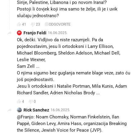
Sirije, Palestine, Libanona i po novom Irana!?
Postoji li čovjek koji ima samo te želje, ili je i uvik
slučaju jednostrano?
41
23
ODGOVORITE
Franjo Feldi
16.06.2025.
FF
Ok, dečki. Vidljivo da niste razumjeli. Pa da
pojednostavim, jesu li ortodoksni i Larry Ellison,
Michael Bloomberg, Sheldon Adelson, Michael Dell,
Leslie Wexner,
Sam Zell ...
O njima sigurno bez guglanja nemate blage veze, zato ću
još pojednostaviti.
Jesu li ortodoksni i Natalie Portman, Mila Kunis, Adam
Richard Sandler, Adrien Nicholas Brody ...
4
0
Rick Sanchez
16.06.2025.
@Franjo: Noam Chomsky, Norman Finkelstein, Ilan
Pappé, Gideon Levy, Amira Hass, organizacija Breaking
the Silence, Jewish Voice for Peace (JVP).