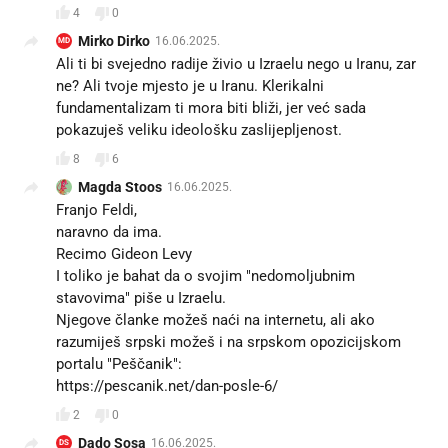
4
0
Mirko Dirko
16.06.2025.
MD
Ali ti bi svejedno radije živio u Izraelu nego u Iranu, zar
ne? Ali tvoje mjesto je u Iranu. Klerikalni
fundamentalizam ti mora biti bliži, jer već sada
pokazuješ veliku ideološku zaslijepljenost.
8
6
Magda Stoos
16.06.2025.
Franjo Feldi,
naravno da ima.
Recimo Gideon Levy
I toliko je bahat da o svojim "nedomoljubnim
stavovima" piše u Izraelu.
Njegove članke možeš naći na internetu, ali ako
razumiješ srpski možeš i na srpskom opozicijskom
portalu "Peščanik":
https://pescanik.net/dan-posle-6/
2
0
Dado Sosa
16.06.2025.
DS