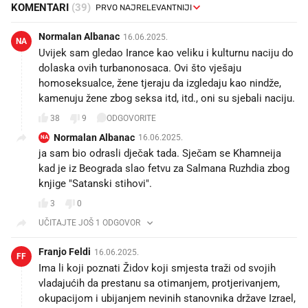
KOMENTARI
(39)
Normalan Albanac
16.06.2025.
NA
Uvijek sam gledao Irance kao veliku i kulturnu naciju do
dolaska ovih turbanonosaca. Ovi što vješaju
homoseksualce, žene tjeraju da izgledaju kao nindže,
kamenuju žene zbog seksa itd, itd., oni su sjebali naciju.
38
9
ODGOVORITE
Normalan Albanac
16.06.2025.
NA
ja sam bio odrasli dječak tada. Sječam se Khamneija
kad je iz Beograda slao fetvu za Salmana Ruzhdia zbog
knjige "Satanski stihovi".
3
0
UČITAJTE JOŠ 1 ODGOVOR
Franjo Feldi
16.06.2025.
FF
Ima li koji poznati Židov koji smjesta traži od svojih
vladajućih da prestanu sa otimanjem, protjerivanjem,
okupacijom i ubijanjem nevinih stanovnika države Izrael,