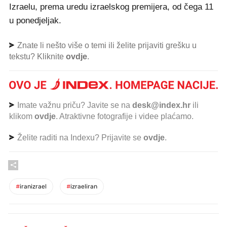
Izraelu, prema uredu izraelskog premijera, od čega 11
u ponedjeljak.
Znate li nešto više o temi ili želite prijaviti grešku u
tekstu? Kliknite
ovdje
.
Imate važnu priču? Javite se na
desk@index.hr
ili
klikom
ovdje
. Atraktivne fotografije i videe plaćamo.
Želite raditi na Indexu? Prijavite se
ovdje
.
#
iranizrael
#
izraeliran