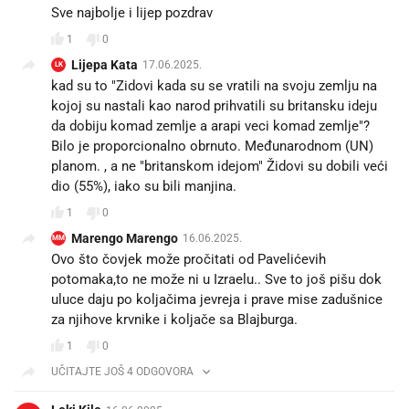
Sve najbolje i lijep pozdrav
1
0
Lijepa Kata
17.06.2025.
LK
kad su to "Zidovi kada su se vratili na svoju zemlju na
kojoj su nastali kao narod prihvatili su britansku ideju
da dobiju komad zemlje a arapi veci komad zemlje"?
Bilo je proporcionalno obrnuto. Međunarodnom (UN)
planom. , a ne "britanskom idejom" Židovi su dobili veći
dio (55%), iako su bili manjina.
1
0
Marengo Marengo
16.06.2025.
MM
Ovo što čovjek može pročitati od Pavelićevih
potomaka,to ne može ni u Izraelu.. Sve to još pišu dok
uluce daju po koljačima jevreja i prave mise zadušnice
za njihove krvnike i koljače sa Blajburga.
1
0
UČITAJTE JOŠ 4 ODGOVORA