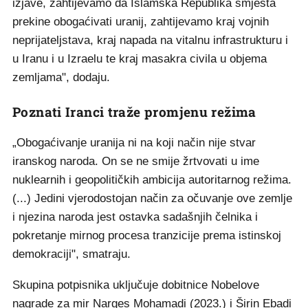
izjave, zahtijevamo da Islamska Republika smjesta
prekine obogaćivati uranij, zahtijevamo kraj vojnih
neprijateljstava, kraj napada na vitalnu infrastrukturu i
u Iranu i u Izraelu te kraj masakra civila u objema
zemljama", dodaju.
Poznati Iranci traže promjenu režima
„Obogaćivanje uranija ni na koji način nije stvar
iranskog naroda. On se ne smije žrtvovati u ime
nuklearnih i geopolitičkih ambicija autoritarnog režima.
(...) Jedini vjerodostojan način za očuvanje ove zemlje
i njezina naroda jest ostavka sadašnjih čelnika i
pokretanje mirnog procesa tranzicije prema istinskoj
demokraciji", smatraju.
Skupina potpisnika uključuje dobitnice Nobelove
nagrade za mir Narges Mohamadi (2023.) i Širin Ebadi