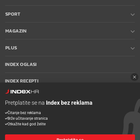
SPORT
MAGAZIN
PLUS
INDEX OGLASI
INDEX RECEPTI
INFO
Pretplatite se na
Index bez reklama
Čitanje bez reklama
Oglašavanje
Zaposli se na Indexu
Kontakt
Impressum
Uvjeti
Brže učitavanje stranica
korištenja
Postavke kolačića
Otkažite kad god želite
Pretplatite se