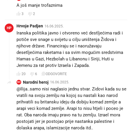
A još manje trofaznima
3
2
Hrvoje Padjen
16.06.2025.
HP
Iranska politika javno i otvoreno već destljećima radi i
potiče sve snage u svijetu u cilju uništenja Židova i
njihove države. Financiraju se i naoružavaju
desetljećima raketama i sa svim mogućim sredstvima
Hamas u Gazi, Hezbolah u Libanonu i Siriji, Huti u
Jemenu za rat protiv Izraela i Zapada.
20
6
ODGOVORITE
Narodni heroj
16.06.2025.
NH
@Ilija..samo nisi naglasio jednu stvar. Zidovi kada su se
vratili na svoju zemlju na kojoj su nastali kao narod
prihvatili su britansku ideju da dobiju komad zemlje a
arapi veci komad zemlje. Arapi to nisu htjeli i poceo je
rat. Oba naroda imaju pravo na tu zemlju. Izrael mora
postojati jer je postojao prije nastanka palestine i
dolaska arapa, islamizacije naroda itd..