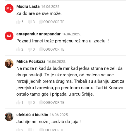
Modra Lasta
16.06.2025.
ML
Za dolare se sve može.
5
3
ODGOVORITE
antepandur antepandur
16.06.2025.
AA
Poznati Iranci traže promjenu režima u Izraelu !!
2
0
ODGOVORITE
Milica Pecikoza
16.06.2025.
Ne moze nikad da bude mir kad jedna strana ne zeli da
druga postoji. To je ukorenjeno, od malena se uce
mrznji jednih prema drugima. Trebali su albaniju uzet za
jevrejsku tvorevinu, po prvotnom nacrtu. Tad bi Kosovo
ostalo tamo gde i pripada, u srcu Srbije.
1
0
ODGOVORITE
električni biciklin
16.06.2025.
Jadnije ne može , sedvić do jaja !
2
1
ODGOVORITE