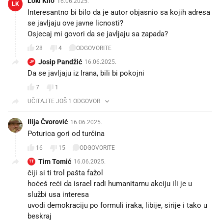
Loki Kilo
16.06.2025.
LK
Interesantno bi bilo da je autor objasnio sa kojih adresa
se javljaju ove javne licnosti?
Osjecaj mi govori da se javljaju sa zapada?
28
4
ODGOVORITE
Josip Pandžić
16.06.2025.
JP
Da se javljaju iz Irana, bili bi pokojni
7
1
UČITAJTE JOŠ 1 ODGOVOR
Ilija Čvorović
16.06.2025.
Poturica gori od turčina
16
15
ODGOVORITE
Tim Tomić
16.06.2025.
TT
čiji si ti trol pašta fažol
hoćeš reći da israel radi humanitarnu akciju ili je u
službi usa interesa
uvodi demokraciju po formuli iraka, libije, sirije i tako u
beskraj