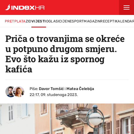
PRETPLATA
ZID
VIJESTI
OGLASI
CIJENE
SPORT
MAGAZIN
RECEPTI
KALENDA
Priča o trovanjima se okreće
u potpuno drugom smjeru.
Evo što kažu iz spornog
kafića
Piše:
Davor Tomšić
i
Matea Čelebija
22:17, 09. studenoga 2023.