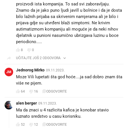
proizvodi ista kompanija. To sad svi zaboravljaju.
Znamo da je jako puno ljudi javill u bolnice i da je dosta
bilo lažnih prijaba sa skrivenim namjerama ali je bilo i
prijava gdje su utvrđeni blaži simptomi. Ne krivim
autimatizmom kompaniju ali moguće je da neki nihov
djelatnik u punioni nasumično ubrizgava luzinu u boce
periodicno.....
8
0
UČITAJTE JOŠ 2 ODGOVORA
Jednorog Mirko
09.11.2023.
JM
Moze Vili lupetati šta god hoće....ja sad dobro znam šta
više ne pijem.
64
16
ODGOVORITE
alen berger
09.11.2023.
Ma da znaci u 4 razlicita kafica je konobar stavio
luznato sredstvo u casu korisniku.
52
12
ODGOVORITE