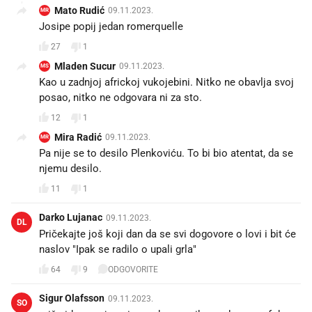
Mato Rudić
09.11.2023.
MR
Josipe popij jedan romerquelle
27
1
Mladen Sucur
09.11.2023.
MS
Kao u zadnjoj africkoj vukojebini. Nitko ne obavlja svoj
posao, nitko ne odgovara ni za sto.
12
1
Mira Radić
09.11.2023.
MR
Pa nije se to desilo Plenkoviću. To bi bio atentat, da se
njemu desilo.
11
1
Darko Lujanac
09.11.2023.
DL
Pričekajte još koji dan da se svi dogovore o lovi i bit će
naslov "Ipak se radilo o upali grla"
64
9
ODGOVORITE
Sigur Olafsson
09.11.2023.
SO