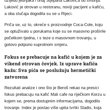
ozljedu jednjaka i onaj Stjepana Lakovića od svibnja.
Laković je otrovan u restoranu, noviji pacijent u kafiću,
a oba slučaja dogodila su se u Rijeci.
Priča se, uz to, okreće s proizvodnje Coca-Cole, koju
se optuživalo u porukama koje su se masovno proširile
početkom tjedna, i s teze o masovnom trovanju, u
gotovo potpuno suprotnom smjeru.
Fokus se prebacuje na kafić u kojem je za
vikend otrovan čovjek. Iz uprave kafića
kažu: Sva pića se poslužuju hermetički
zatvorena
Rezultati analize i ono što je Beroš rekao na presici
fokus prebacuju na kafić Mali cafe na riječkom Korzu u
kojem se, prema dostupnim informacijama, dogodilo
trovanje. Index je poslao više upita tvrtki Sladis, koja