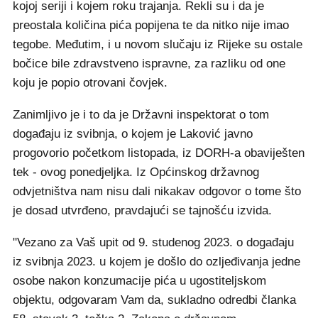
kojoj seriji i kojem roku trajanja. Rekli su i da je
preostala količina pića popijena te da nitko nije imao
tegobe. Međutim, i u novom slučaju iz Rijeke su ostale
bočice bile zdravstveno ispravne, za razliku od one
koju je popio otrovani čovjek.
Zanimljivo je i to da je Državni inspektorat o tom
događaju iz svibnja, o kojem je Laković javno
progovorio početkom listopada, iz DORH-a obaviješten
tek - ovog ponedjeljka. Iz Općinskog državnog
odvjetništva nam nisu dali nikakav odgovor o tome što
je dosad utvrđeno, pravdajući se tajnošću izvida.
"Vezano za Vaš upit od 9. studenog 2023. o događaju
iz svibnja 2023. u kojem je došlo do ozljeđivanja jedne
osobe nakon konzumacije pića u ugostiteljskom
objektu, odgovaram Vam da, sukladno odredbi članka