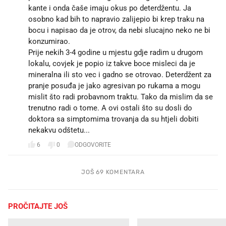
kante i onda čaše imaju okus po deterdžentu. Ja
osobno kad bih to napravio zalijepio bi krep traku na
bocu i napisao da je otrov, da nebi slucajno neko ne bi
konzumirao.
Prije nekih 3-4 godine u mjestu gdje radim u drugom
lokalu, covjek je popio iz takve boce misleci da je
mineralna ili sto vec i gadno se otrovao. Deterdžent za
pranje posuđa je jako agresivan po rukama a mogu
mislit što radi probavnom traktu. Tako da mislim da se
trenutno radi o tome. A ovi ostali što su dosli do
doktora sa simptomima trovanja da su htjeli dobiti
nekakvu odštetu...
6
0
ODGOVORITE
JOŠ 69 KOMENTARA
PROČITAJTE JOŠ