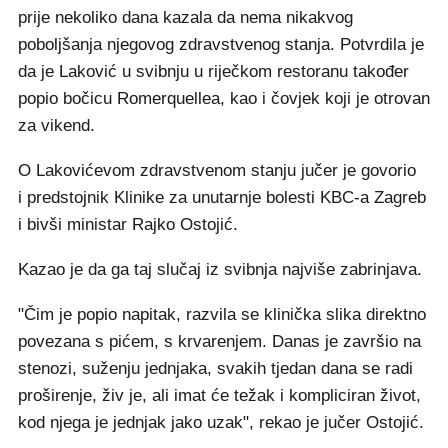
prije nekoliko dana kazala da nema nikakvog
poboljšanja njegovog zdravstvenog stanja. Potvrdila je
da je Laković u svibnju u riječkom restoranu također
popio bočicu Romerquellea, kao i čovjek koji je otrovan
za vikend.
O Lakovićevom zdravstvenom stanju jučer je govorio
i predstojnik Klinike za unutarnje bolesti KBC-a Zagreb
i bivši ministar Rajko Ostojić.
Kazao je da ga taj slučaj iz svibnja najviše zabrinjava.
"Čim je popio napitak, razvila se klinička slika direktno
povezana s pićem, s krvarenjem. Danas je završio na
stenozi, suženju jednjaka, svakih tjedan dana se radi
proširenje, živ je, ali imat će težak i kompliciran život,
kod njega je jednjak jako uzak", rekao je jučer Ostojić.