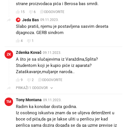
strane proizvodaca pića i Berosa bas smrdi.
15
6
ODGOVORITE
Jeda Bas
09.11.2023.
JB
Slabo pratiš, njemu je postavljena sasvim deseta
dijagnoza. GERB sindrom
4
1
Zdenka Kovač
09.11.2023.
ZK
A što je sa slučajevima iz Varaždina,Splita?
Studentom koji je kupio piće iz aparata?
Zataškavanje,muljanje naroda..
9
2
ODGOVORITE
PRIKAŽI 1 ODGOVOR
Tony Montana
09.11.2023.
TM
Radim ka konobar dosta godina.
Iz osobnog iskustva znam da se ulijeva deterdžent u
boce od pića,da ga je lakse uliti u perilicu jer kad
perilica sama dozira događa se da ga uzme previse iz