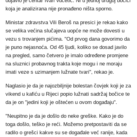
objavio je centar Ivan Vučetić. Ni u jednoj drugoj bočici
koja je analizirana nije pronađeno ništa sporno.
Ministar zdravstva Vili Beroš na presici je rekao kako
se velika većina slučajeva uopće ne može dovesti u
vezu s trovanjem pićima. "Od prvog dana govorimo da
je puno nejasnoća. Od 45 ljudi, koliko se dosad javilo
na pregled, samo četvero je imalo određene promjene
na sluznici probavnog trakta koje mogu i ne moraju
imati veze s uzimanjem lužnate tvari", rekao je.
Naglasio je da je najozbiljnije bolestan čovjek koji je za
vikend u kafiću u Rijeci popio lužnati sadržaj bočice te
da je on "jedini koji je oštećen u ovom događaju".
"Neupitno je da je došlo do neke greške. Kako je do
toga došlo, teško je reći. Možemo pretpostaviti da se
radilo o grešci kakve su se događale već ranije, kada