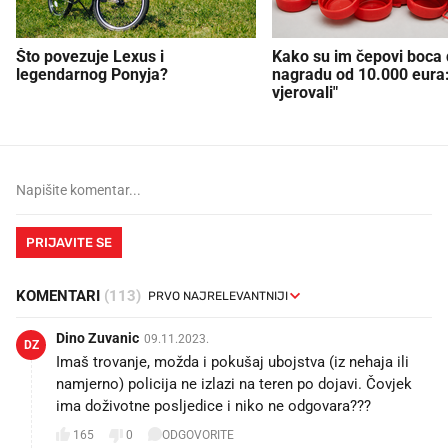
Što povezuje Lexus i
Kako su im čepovi boca d
legendarnog Ponyja?
nagradu od 10.000 eura
vjerovali"
PRIJAVITE SE
KOMENTARI
(113)
Dino Zuvanic
09.11.2023.
DZ
Imaš trovanje, možda i pokušaj ubojstva (iz nehaja ili
namjerno) policija ne izlazi na teren po dojavi. Čovjek
ima doživotne posljedice i niko ne odgovara???
165
0
ODGOVORITE