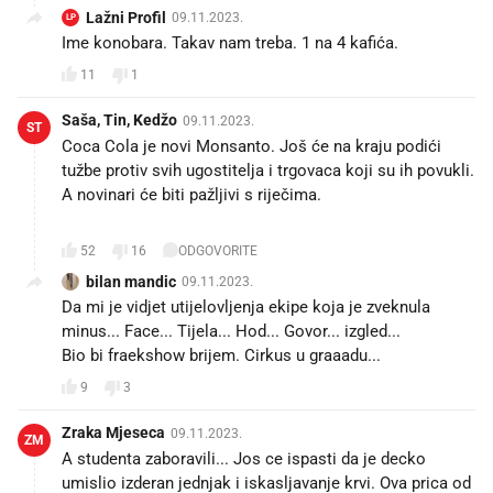
Lažni Profil
09.11.2023.
LP
Ime konobara. Takav nam treba. 1 na 4 kafića. 😅
11
1
Saša, Tin, Kedžo
09.11.2023.
ST
Coca Cola je novi Monsanto. Još će na kraju podići
tužbe protiv svih ugostitelja i trgovaca koji su ih povukli.
A novinari će biti pažljivi s riječima.
🥳
52
16
ODGOVORITE
bilan mandic
09.11.2023.
Da mi je vidjet utijelovljenja ekipe koja je zveknula
minus... Face... Tijela... Hod... Govor... izgled...
Bio bi fraekshow brijem. Cirkus u graaadu...
9
3
Zraka Mjeseca
09.11.2023.
ZM
A studenta zaboravili... Jos ce ispasti da je decko
umislio izderan jednjak i iskasljavanje krvi. Ova prica od