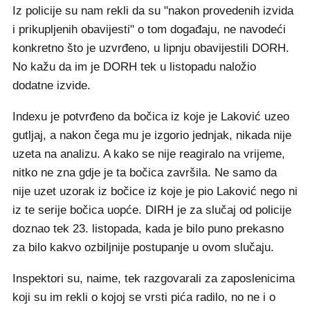
Iz policije su nam rekli da su "nakon provedenih izvida
i prikupljenih obavijesti" o tom događaju, ne navodeći
konkretno što je uzvrđeno, u lipnju obavijestili DORH.
No kažu da im je DORH tek u listopadu naložio
dodatne izvide.
Indexu je potvrđeno da bočica iz koje je Laković uzeo
gutljaj, a nakon čega mu je izgorio jednjak, nikada nije
uzeta na analizu. A kako se nije reagiralo na vrijeme,
nitko ne zna gdje je ta bočica završila. Ne samo da
nije uzet uzorak iz bočice iz koje je pio Laković nego ni
iz te serije bočica uopće. DIRH je za slučaj od policije
doznao tek 23. listopada, kada je bilo puno prekasno
za bilo kakvo ozbiljnije postupanje u ovom slučaju.
Inspektori su, naime, tek razgovarali za zaposlenicima
koji su im rekli o kojoj se vrsti pića radilo, no ne i o