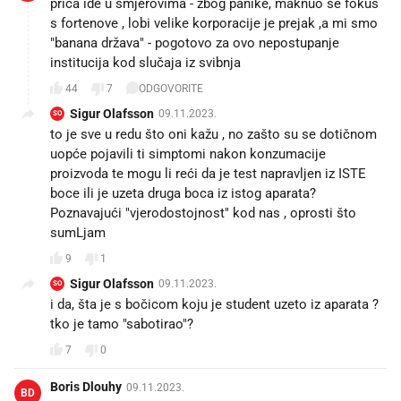
priča ide u smjerovima - zbog panike, maknuo se fokus
s fortenove , lobi velike korporacije je prejak ,a mi smo
"banana država" - pogotovo za ovo nepostupanje
institucija kod slučaja iz svibnja
44
7
ODGOVORITE
Sigur Olafsson
09.11.2023.
SO
to je sve u redu što oni kažu , no zašto su se dotičnom
uopće pojavili ti simptomi nakon konzumacije
proizvoda te mogu li reći da je test napravljen iz ISTE
boce ili je uzeta druga boca iz istog aparata?
Poznavajući "vjerodostojnost" kod nas , oprosti što
sumLjam
9
1
Sigur Olafsson
09.11.2023.
SO
i da, šta je s bočicom koju je student uzeto iz aparata ?
tko je tamo "sabotirao"?
7
0
Boris Dlouhy
09.11.2023.
BD