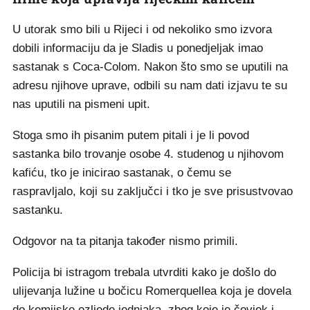
U utorak smo bili u Rijeci i od nekoliko smo izvora
dobili informaciju da je Sladis u ponedjeljak imao
sastanak s Coca-Colom. Nakon što smo se uputili na
adresu njihove uprave, odbili su nam dati izjavu te su
nas uputili na pismeni upit.
Stoga smo ih pisanim putem pitali i je li povod
sastanka bilo trovanje osobe 4. studenog u njihovom
kafiću, tko je inicirao sastanak, o čemu se
raspravljalo, koji su zaključci i tko je sve prisustvovao
sastanku.
Odgovor na ta pitanja također nismo primili.
Policija bi istragom trebala utvrditi kako je došlo do
ulijevanja lužine u bočicu Romerquellea koja je dovela
do kemijske ozljede jednjaka, zbog koje je čovjek i