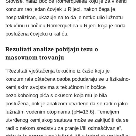
Štoviše, nalaz bočice Romerquellea koju je za vikend
konzumirao jedan čovjek u Rijeci, nakon čega je
hospitaliziran, ukazuje na to da je netko ulio lužnatu
tekućinu u bočicu Romerquellea u Rijeci koja je onda
poslužena čovjeku u kafiću.
Rezultati analize pobijaju tezu o
masovnom trovanju
"Rezultati vještačenja tekućine iz čaše koju je
konzumirala oštećena osoba podudaraju se u fizikalno-
kemijskim svojstvima s tekućinom iz bočice
bezalkoholnog pića s okusom koja mu je bila
poslužena, dok je analizom utvrđeno da se radi o jako
lužnatim vodenim otopinama (pH=13.6). Temeljem
utvrđenog kemijskog sastava može se zaključiti da se
radi o nekom sredstvu za pranje i/ili odmašćivanje",