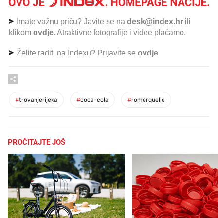
Imate važnu priču? Javite se na
desk@index.hr
ili
klikom
ovdje
. Atraktivne fotografije i videe plaćamo.
Želite raditi na Indexu? Prijavite se
ovdje
.
#
trovanjerijeka
#
coca-cola
#
romerquelle
PROČITAJTE JOŠ