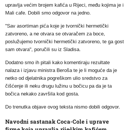
upravlja većim brojem kafića u Rijeci, među kojima je i
Mali cafe. Dobili smo odgovor na jedno.
"Sav asortiman pića koje je tvornički hermetički
zatvoreno, a ne otvara se otvaračem za boce,
poslužujemo tvornički hermetički zatvoreno, te ga gost
sam otvara", poručili su iz Sladisa.
Dodatno smo ih pitali kako komentiraju rezultate
nalaza i izjavu ministra Beroša te je li moguće da je
netko od djelatnika pogreškom ulio sredstvo za
čišćenje ili neku drugu lužinu u bočicu pa da je ta
bočica nekako završila kod gosta.
Do trenutka objave ovog teksta nismo dobili odgovor.
Navodni sastanak Coca-Cole i uprave
firme koja upravlja riječkim kafićem