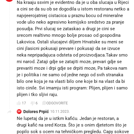
Na kraaju ssvim je evidentno da je u oba slucaja u Rijeci
a cini se da su ob se dogodila u istom restoranu netko a
najvjeerojatniej cistacica u praznu bocu od mineralne
vode ulio neko agresivno kemijsko sredstvo za pranje
posudja. Prvi slucaj se zataskao a drugi je cini se
srecom realtivno mnogo bolje prosao od gospodina
Lakovica. Ostali slucajevi diljem Hrvatske su meni se
cini jlasicni pokusaji prevare i pokusaji da se izvuce
neka nepripadajuca odsteta od proizvodjaca.Takav smo
mi narod. Zataji gdje se zatajiti moze, prevari gdje se
prevariti moze i drpi gdje se drpiti moze, Pa takova nam
je i politika i ne samo od jedne nego od svih stranaka
bilo one koja je na vlasti bilo one koje bi na vlast da bi
isto cinile. Svi imamju isti program: Plijen, plijen i samo
plijen i tko sljivi raju.
17
6
ODGOVORITE
Dolores Prpić
10.11.2023.
DP
Ne lupetaj da je u istkm kafiću. Jedan je restoran, a
drugi kafić na sred Korza. Što je s onim djetetom što je
popilo sok s ocem na tehničkom pregledu. Capy sokove