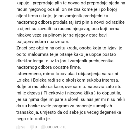
kupuje i preprodaje plin te novac od preprodaje sjeda na
racun njegovog oca ali on ne zna kome je i po kojoj
cijeni firma u kojoj je on zamjenik predsjednika
nadzornog odbora prodala taj isti plin a novci od razlike
u cijeni su zavrsili na racunu njegovog oca koji nema
nikakve veze sa plinom jer se njegov otac bavi
poljoprivredom i turizmom.
Znaci bez obzira na ocitu kradu, osoba koja to izjavi je
ocito maloumna te je pitanje kako je uopce postao
direktor icega te uz to jos i zamjenik predsjednika
nadzornog odbora dodatne firme.
Istovremeno, mimo lopovluka i objasnjenja na razini
Loleka i Boleka radi se o skolskom sukobu interesa.
Bolje bi mu bilo da kaze, sve sam to napravio zato sto
mi je drzava ( Pljenkovic i njegova klika ) to dopustila,
jer sa njima dijelim pare a ulovili su nas jer mi nisu rekli
da su banke uvele program za pracenje sumnjivih
transakcija, umjesto da od sebe jos veceg degenerika
nego sto ocito je.
28
0
ODGOVORITE