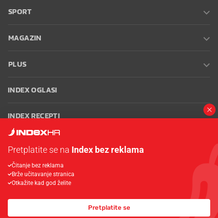
SPORT
MAGAZIN
PLUS
INDEX OGLASI
INDEX RECEPTI
INFO
Pretplatite se na
Index bez reklama
Čitanje bez reklama
Oglašavanje
Zaposli se na Indexu
Kontakt
Impressum
Uvjeti
Brže učitavanje stranica
korištenja
Postavke kolačića
Otkažite kad god želite
Pretplatite se
© 2026 Index