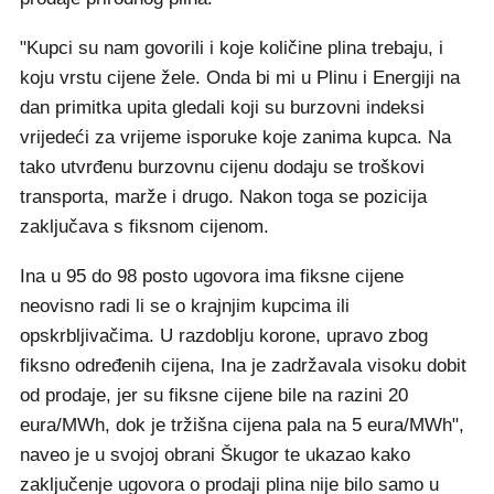
"Kupci su nam govorili i koje količine plina trebaju, i
koju vrstu cijene žele. Onda bi mi u Plinu i Energiji na
dan primitka upita gledali koji su burzovni indeksi
vrijedeći za vrijeme isporuke koje zanima kupca. Na
tako utvrđenu burzovnu cijenu dodaju se troškovi
transporta, marže i drugo. Nakon toga se pozicija
zaključava s fiksnom cijenom.
Ina u 95 do 98 posto ugovora ima fiksne cijene
neovisno radi li se o krajnjim kupcima ili
opskrbljivačima. U razdoblju korone, upravo zbog
fiksno određenih cijena, Ina je zadržavala visoku dobit
od prodaje, jer su fiksne cijene bile na razini 20
eura/MWh, dok je tržišna cijena pala na 5 eura/MWh",
naveo je u svojoj obrani Škugor te ukazao kako
zaključenje ugovora o prodaji plina nije bilo samo u