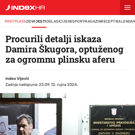
PRETPLATA
ZID
VIJESTI
OGLASI
CIJENE
SPORT
MAGAZIN
RECEPTI
KALENDA
Procurili detalji iskaza
Damira Škugora, optuženog
za ogromnu plinsku aferu
Index Vijesti
Zadnja nadopuna: 23:39, 12. rujna 2024.