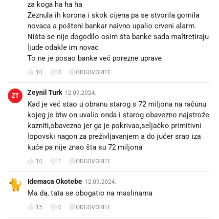
za koga ha ha ha
Zeznula ih korona i skok cijena pa se stvorila gomila
novaca a pošteni bankar naivno upalio crveni alarm.
Ništa se nije dogodilo osim šta banke sada maltretiraju
ljude odakle im novac
To ne je posao banke već porezne uprave
10
0
ODGOVORITE
Zeynil Turk
12.09.2024.
ZT
Kad je već stao u obranu starog s 72 miljona na računu
kojeg je btw on uvalio onda i starog obavezno najstrože
kazniti,obavezno jer ga je pokrivao,seljačko primitivni
lopovski nagon za preživljavanjem a do jučer srao iza
kuće pa nije znao šta su 72 miljona
10
1
ODGOVORITE
Idemaca Okotebe
12.09.2024.
Ma da, tata se obogatio na maslinama 🙄
15
0
ODGOVORITE