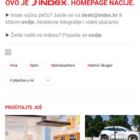
Imate važnu priču? Javite se na
desk@index.hr
ili
klikom
ovdje
. Atraktivne fotografije i videe plaćamo.
Želite raditi na Indexu? Prijavite se
ovdje
.
#
ina
#
plin
#
plinskaafera
#
damir škugor
#
pljačka u ini
PROČITAJTE JOŠ