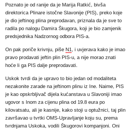
Poznato je od ranije da je Marija Ratkić, bivša
direktorica Plinare istočne Slavonije (PIS), preko koje
je dio jeftinog plina preprodavan, priznala da je sve to
radila po nalogu Damira Škugora, koji je bio zamjenik
predsjednika Nadzornog odbora PIS-a.
On pak poriče krivnju, piše
N1
, i uvjerava kako je imao
pravo prodavati jeftin plin PIS-u, a nije morao znati
hoće li ga PIS dalje preprodavati.
Uskok tvrdi da je upravo to bio jedan od modaliteta
nezakonite zarade na jeftinom plinu iz Ine. Naime, PIS
je kao opskrbljivač dijela kućanstava u Slavoniji imao
ugovor s Inom za cijenu plina od 19.8 eura po
kilovatsatu, ali je kasnije, kako stoji u optužnici, taj plin
završavao u tvrtki OMS-Upravljanje koju su, prema
tvrdnjama Uskoka, vodili Škugorovi kompanjoni. Oni