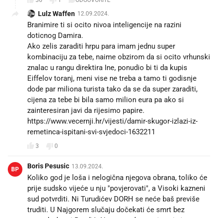
36
1
ODGOVORITE
Lulz Waffen
12.09.2024.
Branimire ti si ocito nivoa inteligencije na razini
doticnog Damira.
Ako zelis zaraditi hrpu para imam jednu super
kombinaciju za tebe, naime obzirom da si ocito vrhunski
znalac u rangu direktira Ine, ponudio bi ti da kupis
Eiffelov toranj, meni vise ne treba a tamo ti godisnje
dode par miliona turista tako da se da super zaraditi,
cijena za tebe bi bila samo milion eura pa ako si
zainteresiran javi da rijesimo papire.
https://www.vecernji.hr/vijesti/damir-skugor-izlazi-iz-
remetinca-ispitani-svi-svjedoci-1632211
3
0
Boris Pesusic
13.09.2024.
BP
Koliko god je loša i nelogična njegova obrana, toliko će
prije sudsko vijeće u nju "povjerovati", a Visoki kazneni
sud potvrditi. Ni Turudićev DORH se neće baš previše
truditi. U Najgorem slučaju dočekati će smrt bez