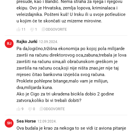
presude, kao i Bandić. Nema straha za njega i njegovu
ekipu. Ovo je Hrvatska, zemlja lopova, kriminalaca i
veleizdajnika. Pošteni kuš! U Irsku ili u svoje potleušice
u kojim će te skončati uz mizerne mirovine.
11
1
ODGOVORITE
Rajko Jurki
12.09.2024.
RJ
Pa da,logično,tržišna ekonomija po kojoj pola milijarde
završi na računu direktorovog oca,zabuna,trebala je lova
završiti na računu sina,ali obračunskom greškom je
završila na računu oca,koji nije ništa znao,jer nije taj
mjesec čitao bankovna izvješća svog računa.
Proklete pohlepne bitange,malo vam je milijun,
dva,milijarda kuna.
Ako je Cigo za tri ukradena bicikla dobio 2 godine
zatvora,koliko bi vi trebali dobiti?
9
0
ODGOVORITE
Sea Horse
12.09.2024.
SH
Ova budala je krao za nekoga to se vidi iz aviona pitanje