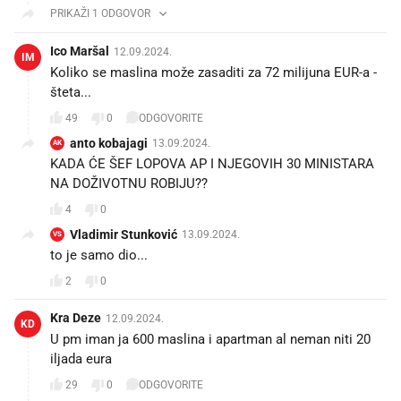
PRIKAŽI 1 ODGOVOR
Ico Maršal
12.09.2024.
IM
Koliko se maslina može zasaditi za 72 milijuna EUR-a -
šteta...
49
0
ODGOVORITE
anto kobajagi
13.09.2024.
AK
KADA ĆE ŠEF LOPOVA AP I NJEGOVIH 30 MINISTARA
NA DOŽIVOTNU ROBIJU??
4
0
Vladimir Stunković
13.09.2024.
VS
to je samo dio...
2
0
Kra Deze
12.09.2024.
KD
U pm iman ja 600 maslina i apartman al neman niti 20
iljada eura
29
0
ODGOVORITE