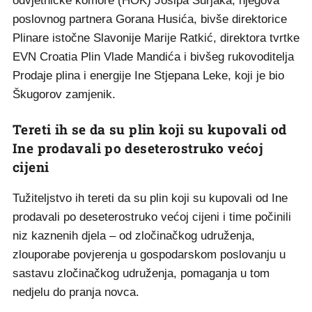
odvjetničke komore (HOK) Josipa Šurjaka, njegova
poslovnog partnera Gorana Husića, bivše direktorice
Plinare istočne Slavonije Marije Ratkić, direktora tvrtke
EVN Croatia Plin Vlade Mandića i bivšeg rukovoditelja
Prodaje plina i energije Ine Stjepana Leke, koji je bio
Škugorov zamjenik.
Tereti ih se da su plin koji su kupovali od
Ine prodavali po deseterostruko većoj
cijeni
Tužiteljstvo ih tereti da su plin koji su kupovali od Ine
prodavali po deseterostruko većoj cijeni i time počinili
niz kaznenih djela – od zločinačkog udruženja,
zlouporabe povjerenja u gospodarskom poslovanju u
sastavu zločinačkog udruženja, pomaganja u tom
nedjelu do pranja novca.