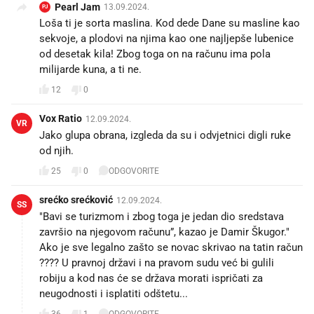
Pearl Jam
13.09.2024.
PJ
Loša ti je sorta maslina. Kod dede Dane su masline kao
sekvoje, a plodovi na njima kao one najljepše lubenice
od desetak kila! Zbog toga on na računu ima pola
milijarde kuna, a ti ne.
12
0
Vox Ratio
12.09.2024.
VR
Jako glupa obrana, izgleda da su i odvjetnici digli ruke
od njih.
25
0
ODGOVORITE
srećko srećković
12.09.2024.
SS
"Bavi se turizmom i zbog toga je jedan dio sredstava
završio na njegovom računu”, kazao je Damir Škugor."
Ako je sve legalno zašto se novac skrivao na tatin račun
???? U pravnoj državi i na pravom sudu već bi gulili
robiju a kod nas će se država morati ispričati za
neugodnosti i isplatiti odštetu...