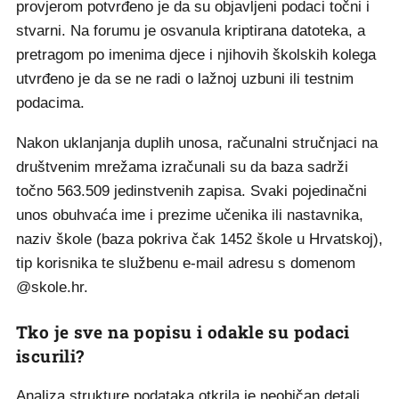
provjerom potvrđeno je da su objavljeni podaci točni i
stvarni. Na forumu je osvanula kriptirana datoteka, a
pretragom po imenima djece i njihovih školskih kolega
utvrđeno je da se ne radi o lažnoj uzbuni ili testnim
podacima.
Nakon uklanjanja duplih unosa, računalni stručnjaci na
društvenim mrežama izračunali su da baza sadrži
točno 563.509 jedinstvenih zapisa. Svaki pojedinačni
unos obuhvaća ime i prezime učenika ili nastavnika,
naziv škole (baza pokriva čak 1452 škole u Hrvatskoj),
tip korisnika te službenu e-mail adresu s domenom
@skole.hr.
Tko je sve na popisu i odakle su podaci
iscurili?
Analiza strukture podataka otkrila je neobičan detalj