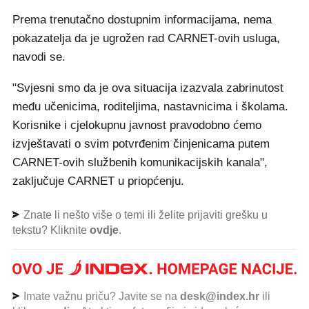
Prema trenutačno dostupnim informacijama, nema
pokazatelja da je ugrožen rad CARNET-ovih usluga,
navodi se.
"Svjesni smo da je ova situacija izazvala zabrinutost
među učenicima, roditeljima, nastavnicima i školama.
Korisnike i cjelokupnu javnost pravodobno ćemo
izvještavati o svim potvrđenim činjenicama putem
CARNET-ovih službenih komunikacijskih kanala",
zaključuje CARNET u priopćenju.
Znate li nešto više o temi ili želite prijaviti grešku u
tekstu? Kliknite
ovdje
.
Imate važnu priču? Javite se na
desk@index.hr
ili