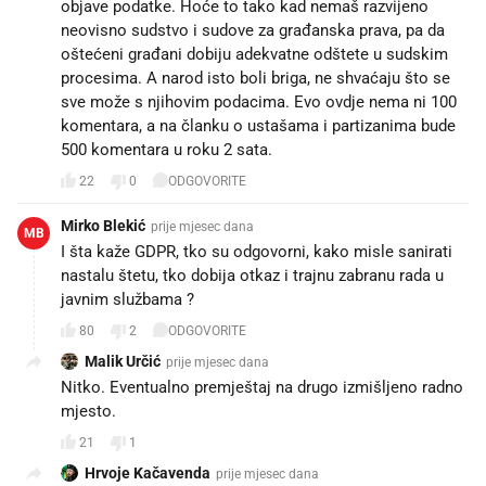
objave podatke. Hoće to tako kad nemaš razvijeno
neovisno sudstvo i sudove za građanska prava, pa da
oštećeni građani dobiju adekvatne odštete u sudskim
procesima. A narod isto boli briga, ne shvaćaju što se
sve može s njihovim podacima. Evo ovdje nema ni 100
komentara, a na članku o ustašama i partizanima bude
500 komentara u roku 2 sata.
22
0
ODGOVORITE
Mirko Blekić
prije mjesec dana
MB
I šta kaže GDPR, tko su odgovorni, kako misle sanirati
nastalu štetu, tko dobija otkaz i trajnu zabranu rada u
javnim službama ?
80
2
ODGOVORITE
Malik Určić
prije mjesec dana
Nitko. Eventualno premještaj na drugo izmišljeno radno
mjesto.
21
1
Hrvoje Kačavenda
prije mjesec dana