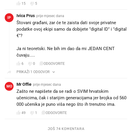
15
5
Ivica Prus
prije mjesec dana
IP
Štovani građani, zar će te zaista dati svoje privatne
podatke ovoj ekipi samo da dobijete "digital ID" i "digital
€"?
Ja ni teoretski. Ne bih im dao da mi JEDAN CENT
čuvaju.....
6
0
ODGOVORITE
PRIKAŽI 1 ODGOVOR
Mr Offie
prije mjesec dana
MO
Zašto ne napišete da se radi o SVIM hrvatskim
učenicima, čak i starijim generacijama jer brojka od 560
000 učenika je puno viša nego što ih trenutno ima.
49
1
ODGOVORITE
JOŠ 74 KOMENTARA