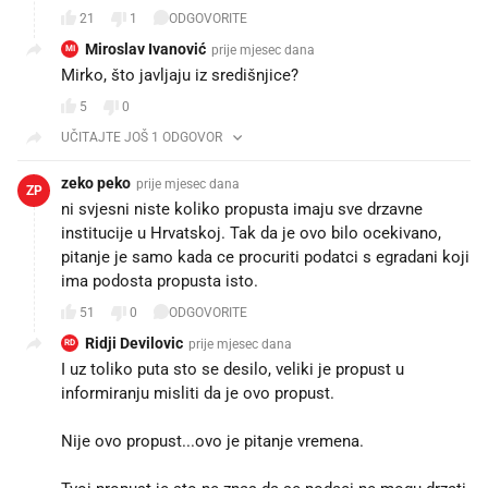
21
1
ODGOVORITE
Miroslav Ivanović
prije mjesec dana
MI
Mirko, što javljaju iz središnjice?
5
0
UČITAJTE JOŠ 1 ODGOVOR
zeko peko
prije mjesec dana
ZP
ni svjesni niste koliko propusta imaju sve drzavne
institucije u Hrvatskoj. Tak da je ovo bilo ocekivano,
pitanje je samo kada ce procuriti podatci s egradani koji
ima podosta propusta isto.
51
0
ODGOVORITE
Ridji Devilovic
prije mjesec dana
RD
I uz toliko puta sto se desilo, veliki je propust u
informiranju misliti da je ovo propust.
Nije ovo propust...ovo je pitanje vremena.