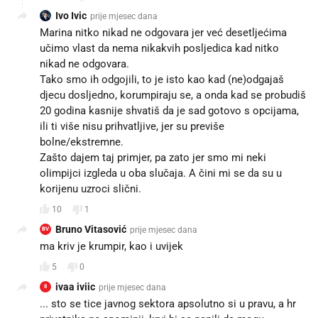
Ivo Ivic
prije mjesec dana
Marina nitko nikad ne odgovara jer već desetljećima
učimo vlast da nema nikakvih posljedica kad nitko
nikad ne odgovara.
Tako smo ih odgojili, to je isto kao kad (ne)odgajaš
djecu dosljedno, korumpiraju se, a onda kad se probudiš
20 godina kasnije shvatiš da je sad gotovo s opcijama,
ili ti više nisu prihvatljive, jer su previše
bolne/ekstremne.
Zašto dajem taj primjer, pa zato jer smo mi neki
olimpijci izgleda u oba slučaja. A čini mi se da su u
korijenu uzroci slični.
10
1
Bruno Vitasović
prije mjesec dana
BV
ma kriv je krumpir, kao i uvijek
5
0
ivaa iviic
prije mjesec dana
II
... sto se tice javnog sektora apsolutno si u pravu, a hr