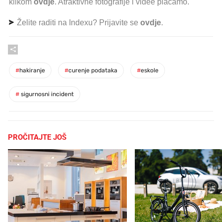
klikom
ovdje
. Atraktivne fotografije i videe plaćamo.
Želite raditi na Indexu? Prijavite se
ovdje
.
#
hakiranje
#
curenje podataka
#
eskole
#
sigurnosni incident
PROČITAJTE JOŠ