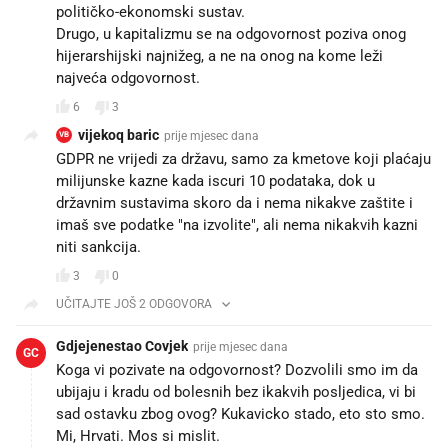
političko-ekonomski sustav.
Drugo, u kapitalizmu se na odgovornost poziva onog
hijerarshijski najnižeg, a ne na onog na kome leži
najveća odgovornost.
6
3
vijekoq baric
prije mjesec dana
VB
GDPR ne vrijedi za državu, samo za kmetove koji plaćaju
milijunske kazne kada iscuri 10 podataka, dok u
državnim sustavima skoro da i nema nikakve zaštite i
imaš sve podatke "na izvolite", ali nema nikakvih kazni
niti sankcija.
3
0
UČITAJTE JOŠ 2 ODGOVORA
Gdjejenestao Covjek
prije mjesec dana
GC
Koga vi pozivate na odgovornost? Dozvolili smo im da
ubijaju i kradu od bolesnih bez ikakvih posljedica, vi bi
sad ostavku zbog ovog? Kukavicko stado, eto sto smo.
Mi, Hrvati. Mos si mislit.