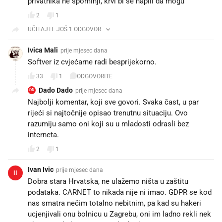
privatnika ne spominji, krvi bi se napili da mogu
2
1
UČITAJTE JOŠ 1 ODGOVOR
Ivica Mali
prije mjesec dana
Softver iz cvjećarne radi besprijekorno.
33
1
ODGOVORITE
Dado Dado
prije mjesec dana
DD
Najbolji komentar, koji sve govori. Svaka čast, u par
rijeći si najtočnije opisao trenutnu situaciju. Ovo
razumiju samo oni koji su u mladosti odrasli bez
interneta.
2
1
Ivan Ivic
prije mjesec dana
II
Dobra stara Hrvatska, ne ulažemo ništa u zaštitu
podataka. CARNET to nikada nije ni imao. GDPR se kod
nas smatra nečim totalno nebitnim, pa kad su hakeri
ucjenjivali onu bolnicu u Zagrebu, oni im ladno rekli nek