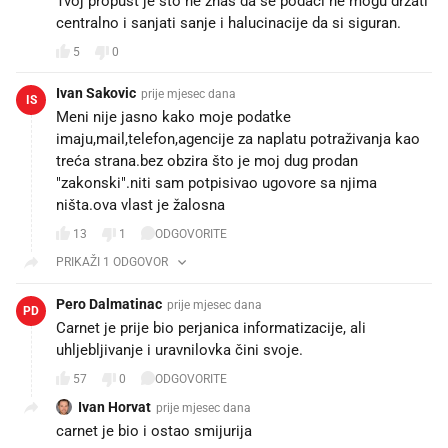
Tvoj propust je sto ne znas da se podaci ne mogu drzati
centralno i sanjati sanje i halucinacije da si siguran.
5
0
Ivan Sakovic
prije mjesec dana
IS
Meni nije jasno kako moje podatke
imaju,mail,telefon,agencije za naplatu potraživanja kao
treća strana.bez obzira što je moj dug prodan
"zakonski".niti sam potpisivao ugovore sa njima
ništa.ova vlast je žalosna
13
1
ODGOVORITE
PRIKAŽI 1 ODGOVOR
Pero Dalmatinac
prije mjesec dana
PD
Carnet je prije bio perjanica informatizacije, ali
uhljebljivanje i uravnilovka čini svoje.
57
0
ODGOVORITE
Ivan Horvat
prije mjesec dana
carnet je bio i ostao smijurija