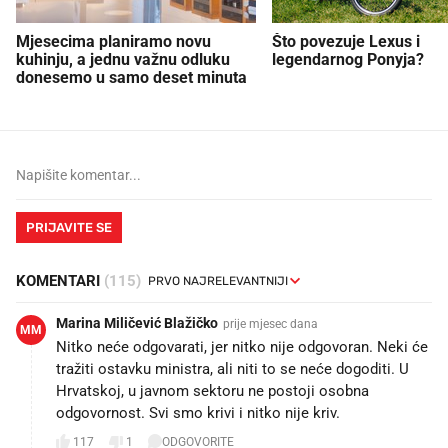
Mjesecima planiramo novu
Što povezuje Lexus i
kuhinju, a jednu važnu odluku
legendarnog Ponyja?
donesemo u samo deset minuta
PRIJAVITE SE
KOMENTARI
(115)
Marina Miličević Blažičko
prije mjesec dana
MM
Nitko neće odgovarati, jer nitko nije odgovoran. Neki će
tražiti ostavku ministra, ali niti to se neće dogoditi. U
Hrvatskoj, u javnom sektoru ne postoji osobna
odgovornost. Svi smo krivi i nitko nije kriv.
117
1
ODGOVORITE