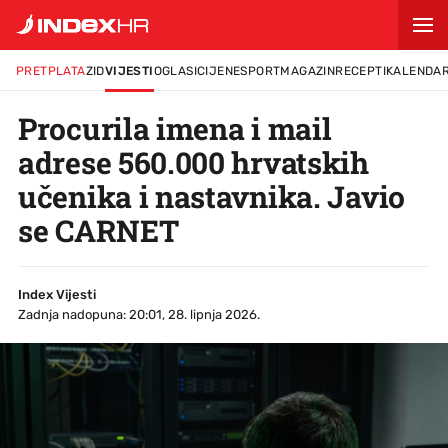
PRETPLATA
ZID
VIJESTI
OGLASI
CIJENE
SPORT
MAGAZIN
RECEPTI
KALENDA
Procurila imena i mail
adrese 560.000 hrvatskih
učenika i nastavnika. Javio
se CARNET
Index Vijesti
Zadnja nadopuna: 20:01, 28. lipnja 2026.