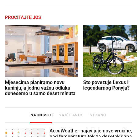
PROČITAJTE JOŠ
Mjesecima planiramo novu
Što povezuje Lexus i
kuhinju, a jednu važnu odluku
legendarnog Ponyja?
donesemo u samo deset minuta
NAJNOVIJE
NAJČITANIJE
VEZANO
AccuWeather najavljuje nove vrućine,
pad temperatura tek za desetak dana