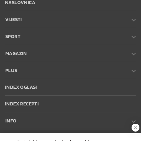
NASLOVNICA
VIJESTI
SPORT
MAGAZIN
PLUS
INDEX OGLASI
INDEX RECEPTI
INFO
Oglašavanje
Zaposli se na Indexu
Kontakt
Impressum
Uvjeti