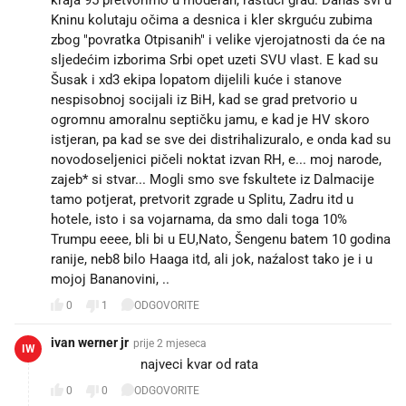
Kninu kolutaju očima a desnica i kler skrguću zubima
zbog "povratka Otpisanih" i velike vjerojatnosti da će na
sljedećim izborima Srbi opet uzeti SVU vlast. E kad su
Šusak i xd3 ekipa lopatom dijelili kuće i stanove
nespisobnoj socijali iz BiH, kad se grad pretvorio u
ogromnu amoralnu septičku jamu, e kad je HV skoro
istjeran, pa kad se sve dei distrihalizuralo, e onda kad su
novodoseljenici pičeli noktat izvan RH, e... moj narode,
zajeb* si stvar... Mogli smo sve fskultete iz Dalmacije
tamo potjerat, pretvorit zgrade u Splitu, Zadru itd u
hotele, isto i sa vojarnama, da smo dali toga 10%
Trumpu eeee, bli bi u EU,Nato, Šengenu batem 10 godina
ranije, neb8 bilo Haaga itd, ali jok, naźalost tako je i u
mojoj Bananovini, ..
0
1
ODGOVORITE
ivan werner jr
prije 2 mjeseca
IW
🤣🤣🤣🤣🤣 najveci kvar od rata 🤣🤣🤣🤣
0
0
ODGOVORITE