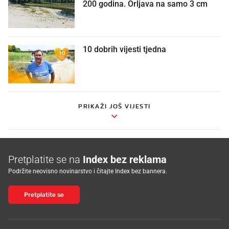
200 godina. Orljava na samo 3 cm
10 dobrih vijesti tjedna
PRIKAŽI JOŠ VIJESTI
Pretplatite se na
Index bez reklama
Podržite neovisno novinarstvo i čitajte Index bez bannera.
Pretplatite se