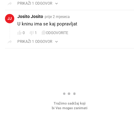
PRIKAŽI 1 ODGOVOR
Josito Josito
prije 2 mjeseca
JJ
U kninu ima se kaj popravljat
0
1
ODGOVORITE
PRIKAŽI 1 ODGOVOR
PROČITAJTE JOŠ
Što povezuje Lexus i
Kako su im čepovi boca d
legendarnog Ponyja?
nagradu od 10.000 eura
vjerovali"