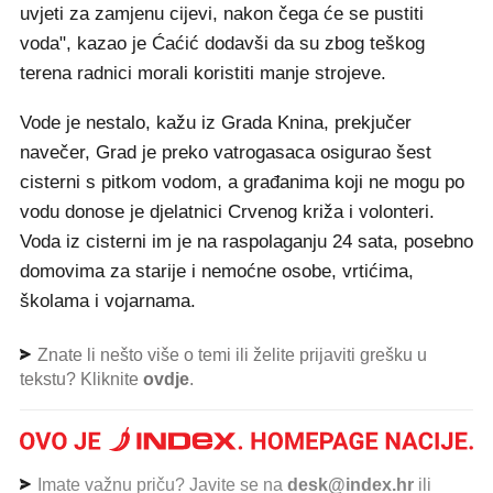
uvjeti za zamjenu cijevi, nakon čega će se pustiti
voda", kazao je Ćaćić dodavši da su zbog teškog
terena radnici morali koristiti manje strojeve.
Vode je nestalo, kažu iz Grada Knina, prekjučer
navečer, Grad je preko vatrogasaca osigurao šest
cisterni s pitkom vodom, a građanima koji ne mogu po
vodu donose je djelatnici Crvenog križa i volonteri.
Voda iz cisterni im je na raspolaganju 24 sata, posebno
domovima za starije i nemoćne osobe, vrtićima,
školama i vojarnama.
Znate li nešto više o temi ili želite prijaviti grešku u
tekstu? Kliknite
ovdje
.
Imate važnu priču? Javite se na
desk@index.hr
ili