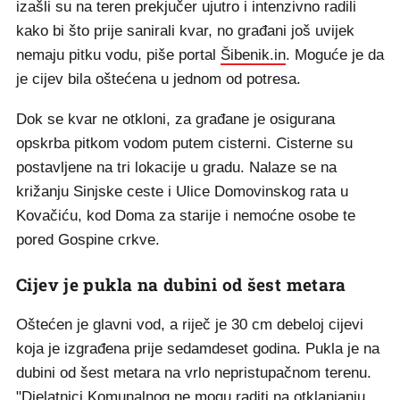
izašli su na teren prekjučer ujutro i intenzivno radili
kako bi što prije sanirali kvar, no građani još uvijek
nemaju pitku vodu, piše portal
Šibenik.in
. Moguće je da
je cijev bila oštećena u jednom od potresa.
Dok se kvar ne otkloni, za građane je osigurana
opskrba pitkom vodom putem cisterni. Cisterne su
postavljene na tri lokacije u gradu. Nalaze se na
križanju Sinjske ceste i Ulice Domovinskog rata u
Kovačiću, kod Doma za starije i nemoćne osobe te
pored Gospine crkve.
Cijev je pukla na dubini od šest metara
Oštećen je glavni vod, a riječ je 30 cm debeloj cijevi
koja je izgrađena prije sedamdeset godina. Pukla je na
dubini od šest metara na vrlo nepristupačnom terenu.
"Djelatnici Komunalnog ne mogu raditi na otklanjanju