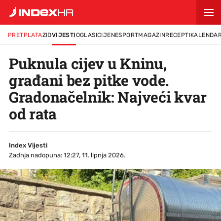
PRETPLATA
ZID
VIJESTI
OGLASI
CIJENE
SPORT
MAGAZIN
RECEPTI
KALENDA
Puknula cijev u Kninu,
građani bez pitke vode.
Gradonačelnik: Najveći kvar
od rata
Index Vijesti
Zadnja nadopuna: 12:27, 11. lipnja 2026.