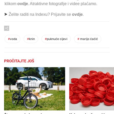
klikom
ovdje
. Atraktivne fotografije i videe plaćamo.
Želite raditi na Indexu? Prijavite se
ovdje
.
#
voda
#
knin
#
puknuće cijevi
#
marijo ćaćić
PROČITAJTE JOŠ