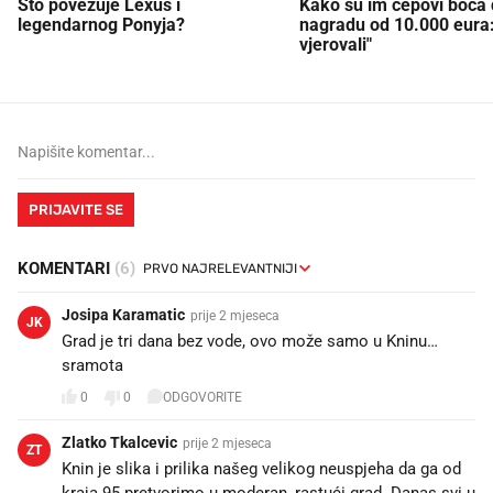
Što povezuje Lexus i
Kako su im čepovi boca d
legendarnog Ponyja?
nagradu od 10.000 eura
vjerovali"
PRIJAVITE SE
KOMENTARI
(6)
Josipa Karamatic
prije 2 mjeseca
JK
Grad je tri dana bez vode, ovo može samo u Kninu…
sramota
0
0
ODGOVORITE
Zlatko Tkalcevic
prije 2 mjeseca
ZT
Knin je slika i prilika našeg velikog neuspjeha da ga od
kraja 95 pretvorimo u moderan, rastući grad. Danas svi u