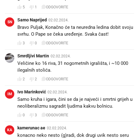
5
1
ODGOVORITE
Samo Naprijed
02.02.2024.
SN
Bravo Puljak, Konačno će ta neuredna ledina dobit svoju
svrhu. O Pape se čeka uređenje. Svaka čast!
3
0
ODGOVORITE
Smrdljivi Martin
02.02.2024.
Veličine ko 16 riva, 31 nogometnih igrališta, i ~10 000
ilegalnih stolića.
2
2
ODGOVORITE
Ivo Marinković
02.02.2024.
IM
Samo kruha i igara, čini se da je najveći i smrtni grijeh u
neoliberalizmu sagradit ljudima kakvu bolnicu.
0
3
ODGOVORITE
kamerunac ae
02.02.2024.
KA
konacno neko nesto (g)radi, dok drugi uvik nesto seru