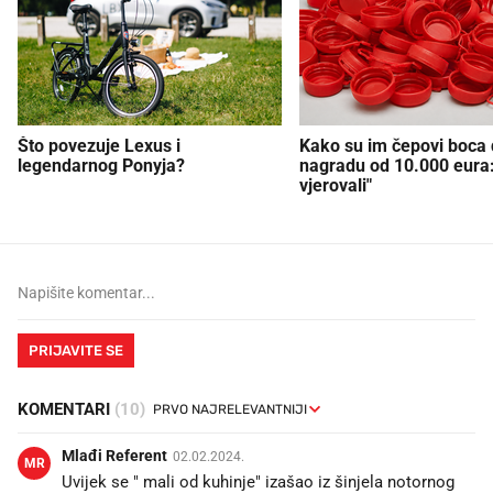
Što povezuje Lexus i
Kako su im čepovi boca d
legendarnog Ponyja?
nagradu od 10.000 eura
vjerovali"
PRIJAVITE SE
KOMENTARI
(10)
Mlađi Referent
02.02.2024.
MR
Uvijek se " mali od kuhinje" izašao iz šinjela notornog