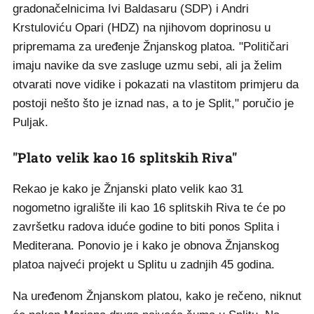
gradonačelnicima Ivi Baldasaru (SDP) i Andri
Krstuloviću Opari (HDZ) na njihovom doprinosu u
pripremama za uređenje Žnjanskog platoa. "Političari
imaju navike da sve zasluge uzmu sebi, ali ja želim
otvarati nove vidike i pokazati na vlastitom primjeru da
postoji nešto što je iznad nas, a to je Split," poručio je
Puljak.
"Plato velik kao 16 splitskih Riva"
Rekao je kako je Žnjanski plato velik kao 31
nogometno igralište ili kao 16 splitskih Riva te će po
završetku radova iduće godine to biti ponos Splita i
Mediterana. Ponovio je i kako je obnova Žnjanskog
platoa najveći projekt u Splitu u zadnjih 45 godina.
Na uređenom Žnjanskom platou, kako je rečeno, niknut