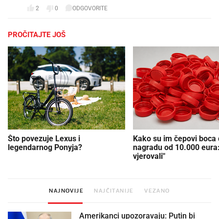
2
0
ODGOVORITE
PROČITAJTE JOŠ
Što povezuje Lexus i
Kako su im čepovi boca d
legendarnog Ponyja?
nagradu od 10.000 eura
vjerovali"
NAJNOVIJE
NAJČITANIJE
VEZANO
Amerikanci upozoravaju: Putin bi