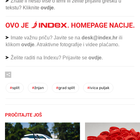
Znate li nešto više o temi ili želite prijaviti grešku u
tekstu? Kliknite
ovdje
.
Imate važnu priču? Javite se na
desk@index.hr
ili
klikom
ovdje
. Atraktivne fotografije i videe plaćamo.
Želite raditi na Indexu? Prijavite se
ovdje
.
#
split
#
žnjan
#
grad split
#
ivica puljak
PROČITAJTE JOŠ