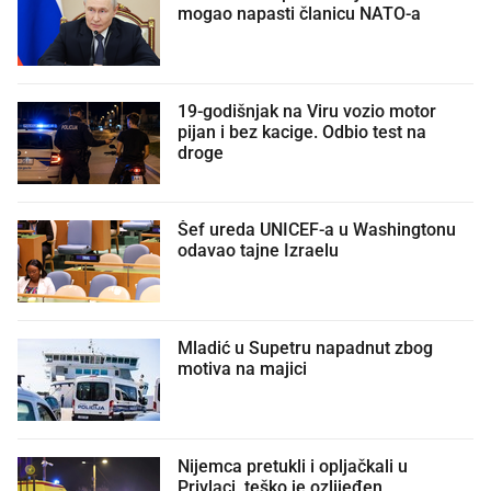
mogao napasti članicu NATO-a
19-godišnjak na Viru vozio motor
pijan i bez kacige. Odbio test na
droge
Šef ureda UNICEF-a u Washingtonu
odavao tajne Izraelu
Mladić u Supetru napadnut zbog
motiva na majici
Nijemca pretukli i opljačkali u
Privlaci, teško je ozlijeđen