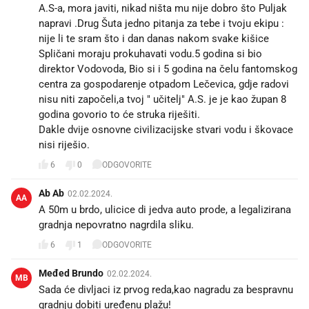
A.S-a, mora javiti, nikad ništa mu nije dobro što Puljak
napravi .Drug Šuta jedno pitanja za tebe i tvoju ekipu :
nije li te sram što i dan danas nakom svake kišice
Spličani moraju prokuhavati vodu.5 godina si bio
direktor Vodovoda, Bio si i 5 godina na čelu fantomskog
centra za gospodarenje otpadom Lečevica, gdje radovi
nisu niti započeli,a tvoj " učitelj" A.S. je je kao župan 8
godina govorio to će struka riješiti.
Dakle dvije osnovne civilizacijske stvari vodu i škovace
nisi riješio.
6
0
ODGOVORITE
Ab Ab
02.02.2024.
AA
A 50m u brdo, ulicice di jedva auto prode, a legalizirana
gradnja nepovratno nagrdila sliku.
6
1
ODGOVORITE
Međed Brundo
02.02.2024.
MB
Sada će divljaci iz prvog reda,kao nagradu za bespravnu
gradnju dobiti uređenu plažu!