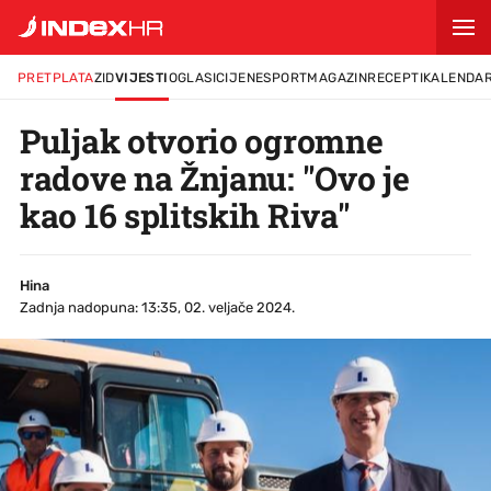
PRETPLATA
ZID
VIJESTI
OGLASI
CIJENE
SPORT
MAGAZIN
RECEPTI
KALENDA
Puljak otvorio ogromne
radove na Žnjanu: "Ovo je
kao 16 splitskih Riva"
Hina
Zadnja nadopuna: 13:35, 02. veljače 2024.