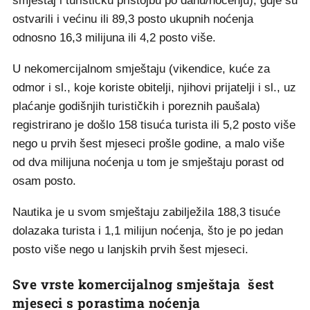
smještaj i turističku pristojbu po danu/noćenju), gdje su
ostvarili i većinu ili 89,3 posto ukupnih noćenja
odnosno 16,3 milijuna ili 4,2 posto više.
U nekomercijalnom smještaju (vikendice, kuće za
odmor i sl., koje koriste obitelji, njihovi prijatelji i sl., uz
plaćanje godišnjih turističkih i poreznih paušala)
registrirano je došlo 158 tisuća turista ili 5,2 posto više
nego u prvih šest mjeseci prošle godine, a malo više
od dva milijuna noćenja u tom je smještaju porast od
osam posto.
Nautika je u svom smještaju zabilježila 188,3 tisuće
dolazaka turista i 1,1 milijun noćenja, što je po jedan
posto više nego u lanjskih prvih šest mjeseci.
Sve vrste komercijalnog smještaja šest
mjeseci s porastima noćenja