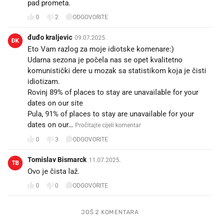
pad prometa.
0
2
ODGOVORITE
đuđo kraljevic
09.07.2025.
ĐK
Eto Vam razlog za moje idiotske komenare:)
Udarna sezona je počela nas se opet kvalitetno
komunistički dere u mozak sa statistikom koja je čisti
idiotizam.
Rovinj 89% of places to stay are unavailable for your
dates on our site
Pula, 91% of places to stay are unavailable for your
dates on our…
Pročitajte cijeli komentar
0
3
ODGOVORITE
Tomislav Bismarck
11.07.2025.
TB
Ovo je čista laž.
0
0
ODGOVORITE
JOŠ 2 KOMENTARA