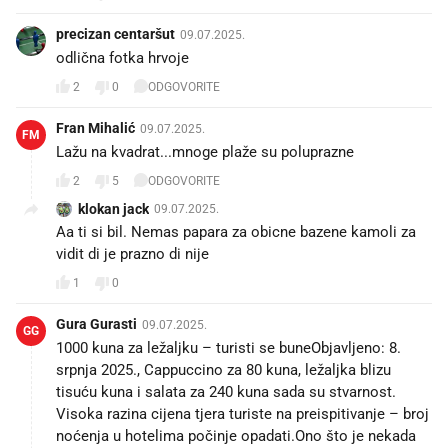
precizan centaršut
09.07.2025.
odlična fotka hrvoje
2
0
ODGOVORITE
Fran Mihalić
09.07.2025.
FM
Lažu na kvadrat...mnoge plaže su poluprazne
2
5
ODGOVORITE
klokan jack
09.07.2025.
Aa ti si bil. Nemas papara za obicne bazene kamoli za
vidit di je prazno di nije
1
0
Gura Gurasti
09.07.2025.
GG
1000 kuna za ležaljku – turisti se buneObjavljeno: 8.
srpnja 2025., Cappuccino za 80 kuna, ležaljka blizu
tisuću kuna i salata za 240 kuna sada su stvarnost.
Visoka razina cijena tjera turiste na preispitivanje – broj
noćenja u hotelima počinje opadati.Ono što je nekada