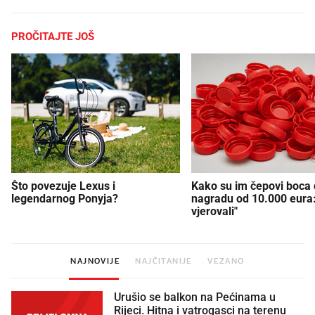
PROČITAJTE JOŠ
Što povezuje Lexus i
Kako su im čepovi boca d
legendarnog Ponyja?
nagradu od 10.000 eura
vjerovali"
NAJNOVIJE
NAJČITANIJE
VEZANO
Urušio se balkon na Pećinama u
Rijeci. Hitna i vatrogasci na terenu