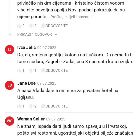
privlačilo niskim cijenama i kristalno čistom vodom
više nije povoljna opcija.Novi podaci pokazuju da su
cijene porasle…
Pročitajte cijeli komentar
0
2
ODGOVORITE
PRIKAŽI 1 ODGOVOR
Ivca Jelić
09.07.2025.
IJ
Da, da, smjena gostiju, kolona na Lučkom. Da nema tu i
tamo sudara, Zagreb - Zadar, cca 3 i po sata ko u ožujku.
1
1
ODGOVORITE
Jane Doe
09.07.2025.
JD
A naša Vlada daje 5 mil eura za privatani hotel na
Ugljanu.
1
2
ODGOVORITE
Woman Seller
09.07.2025.
WS
Ne znam, ispada da ti ljudi samo spavaju u Hrvatskoj,
pošto svi restorani, ugostiteljski objekti bilježe značajan