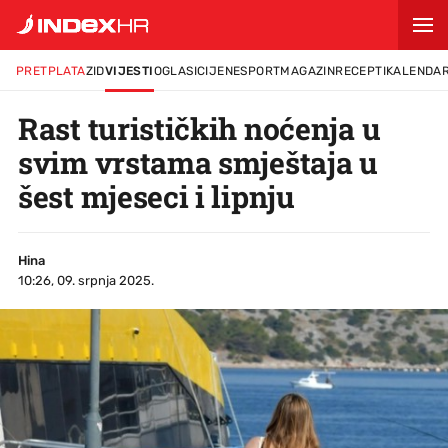
PRETPLATA
ZID
VIJESTI
OGLASI
CIJENE
SPORT
MAGAZIN
RECEPTI
KALENDA
Rast turističkih noćenja u
svim vrstama smještaja u
šest mjeseci i lipnju
Hina
10:26, 09. srpnja 2025.