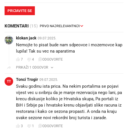
PRIJAVITE SE
KOMENTARI
(15)
klokan jack
09.07.2025.
Nemojte to pisat bude nam sdpeovce i mozemovce kap
lupila! Tak su vec na aparatima
7
4
ODGOVORITE
PRIKAŽI 1 ODGOVOR
Tonci Trogir
09.07.2025.
TT
Svaku godinu ista prica. Na nekim portalima se pojavi
vijest vec u svibnju da je manje rezervacija nego lani, pa
krecu diskusije koliko je Hrvatska skupa, Pa portali iz
BiH i Srbije pa i hrvatske krenu objavljati slike racuna iz
restorana i kako ce sezona propasti. A onda na kraju
svake sezone novi rekordni broj turista i zarade.
3
1
ODGOVORITE