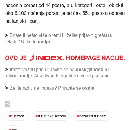
noćenja porast od 44 posto, a u kategoriji ostali objekti
oko 6.100 noćenja porast je od čak 551 posto u odnosu
na lanjski lipanj.
Znate li nešto više o temi ili želite prijaviti grešku u
tekstu? Kliknite
ovdje
.
Imate važnu priču? Javite se na
desk@index.hr
ili
klikom
ovdje
. Atraktivne fotografije i videe plaćamo.
Želite raditi na Indexu? Prijavite se
ovdje
.
#
turizam
#
turistička sezona
#
hrvatski turizam
#
htz