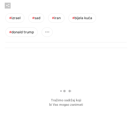
#
izrael
#
sad
#
iran
#
bijela kuća
#
donald trump
PROČITAJTE JOŠ
Mjesecima planiramo novu
Što povezuje Lexus i
kuhinju, a jednu važnu odluku
legendarnog Ponyja?
donesemo u samo deset minuta