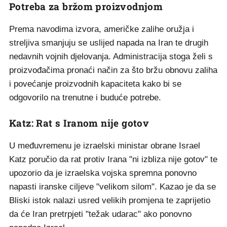
Potreba za bržom proizvodnjom
Prema navodima izvora, američke zalihe oružja i
streljiva smanjuju se uslijed napada na Iran te drugih
nedavnih vojnih djelovanja. Administracija stoga želi s
proizvođačima pronaći način za što bržu obnovu zaliha
i povećanje proizvodnih kapaciteta kako bi se
odgovorilo na trenutne i buduće potrebe.
Katz: Rat s Iranom nije gotov
U međuvremenu je izraelski ministar obrane Israel
Katz poručio da rat protiv Irana "ni izbliza nije gotov" te
upozorio da je izraelska vojska spremna ponovno
napasti iranske ciljeve "velikom silom". Kazao je da se
Bliski istok nalazi usred velikih promjena te zaprijetio
da će Iran pretrpjeti "težak udarac" ako ponovno