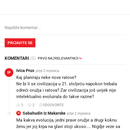
PRIJAVITE SE
KOMENTARI
(5)
Ivica Prus
prije 2 mjeseca
IP
Kaj planiraju neke nove ratove?
Ne bi li se civilizacija u 21. stoljeću napokon trebala
odreći oružja i ratova? Zar civilizacija još uvijek nije
intelektualno evoluirala do takve razine?
3
2
ODGOVORITE
Sabahudin Iz Makarske
prije 2 mjeseca
SI
Ma kakva evolucija, jedni prave oružje a drugi koknu
ženu jer joj krpa na glavi stoji ukoso.... Nigdje veze sa