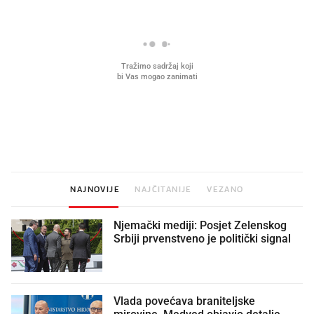
Mjesecima planiramo novu
Što povezuje Lexus i
kuhinju, a jednu važnu odluku
legendarnog Ponyja?
donesemo u samo deset minuta
NAJNOVIJE
NAJČITANIJE
VEZANO
Njemački mediji: Posjet Zelenskog
Srbiji prvenstveno je politički signal
Vlada povećava braniteljske
mirovine. Medved objavio detalje