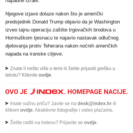
napadne Izrael.
Njegove izjave dolaze nakon što je američki
predsjednik Donald Trump objavio da je Washington
izveo tajnu operaciju zaštite trgovačkih brodova u
Hormuškom tjesnacu te najavio nastavak odlučnog
djelovanja protiv Teherana nakon noćnih američkih
napada na iranske ciljeve.
Znate li nešto više o temi ili želite prijaviti grešku u
tekstu? Kliknite
ovdje
.
Imate važnu priču? Javite se na
desk@index.hr
ili
klikom
ovdje
. Atraktivne fotografije i videe plaćamo.
Želite raditi na Indexu? Prijavite se
ovdje
.