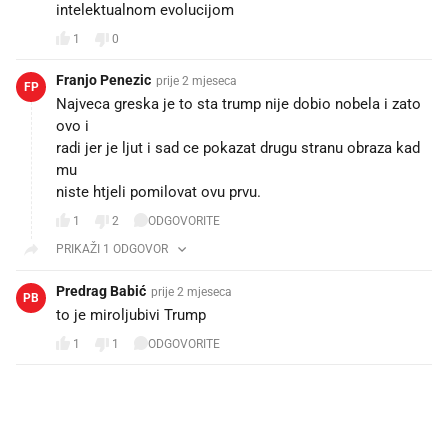
intelektualnom evolucijom
1
0
Franjo Penezic
prije 2 mjeseca
FP
Najveca greska je to sta trump nije dobio nobela i zato
ovo i
radi jer je ljut i sad ce pokazat drugu stranu obraza kad
mu
niste htjeli pomilovat ovu prvu.
1
2
ODGOVORITE
PRIKAŽI 1 ODGOVOR
Predrag Babić
prije 2 mjeseca
PB
to je miroljubivi Trump
1
1
ODGOVORITE
PROČITAJTE JOŠ