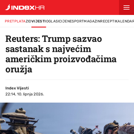
PRETPLATA
ZID
VIJESTI
OGLASI
CIJENE
SPORT
MAGAZIN
RECEPTI
KALENDA
Reuters: Trump sazvao
sastanak s najvećim
američkim proizvođačima
oružja
Index Vijesti
22:14, 10. lipnja 2026.