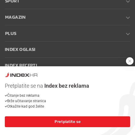
SPORT
MAGAZIN
PLUS
INDEX OGLASI
INDEX RECEPTI
INFO
Pretplatite se na
Index bez reklama
Čitanje bez reklama
Oglašavanje
Zaposli se na Indexu
Kontakt
Impressum
Uvjeti
Brže učitavanje stranica
korištenja
Postavke kolačića
Otkažite kad god želite
Pretplatite se
© 2026 Index