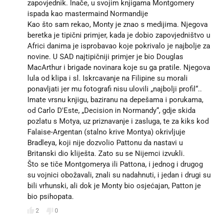
zapovjednik. Inače, u svojim knjigama Montgomery
ispada kao mastermaind Normandije
Kao što sam rekao, Monty je znao s medijima. Njegova
beretka je tipični primjer, kada je dobio zapovjedništvo u
Africi danima je isprobavao koje pokrivalo je najbolje za
novine. U SAD najtipičniji primjer je bio Douglas
MacArthur i brigade novinara koje su ga pratile. Njegova
lula od klipa i sl. Iskrcavanje na Filipine su morali
ponavljati jer mu fotografi nisu ulovili „najbolji profil“..
Imate vrsnu knjigu, baziranu na depešama i porukama,
od Carlo D'Este, „Decision in Normandy“, gdje skida
pozlatu s Motya, uz priznavanje i zasluga, te za kiks kod
Falaise-Argentan (stalno krive Montya) okrivljuje
Bradleya, koji nije dozvolio Pattonu da nastavi u
Britanski dio kliješta. Zato su se Nijemci izvukli.
Što se tiče Montgomerya ili Pattona, i jednog i drugog
su vojnici obožavali, znali su nadahnuti, i jedan i drugi su
bili vrhunski, ali dok je Monty bio osjećajan, Patton je
bio psihopata.
2
0