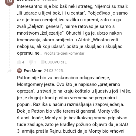
EM
Interesantno nije bio baš neki strateg, Nijemci su znali:
„Ili udarac u lijevi bok, ili u centar“. Pobjeđivao je samo
ako je imao nemjerljivu razliku u opremi, zato su ga
zvali „Željezni general“, naime ratovao je samo s
mnoštvom „željezarije“. Churchill ga je, ubrzo nakon
imenovanja, skoro smijenio u Africi: „Winston voli
nebojišu, ali koji udara“. pošto je skupljao i skupljao
opremu, ne…
Pročitajte cijeli komentar
4
1
ODGOVORITE
Evo Mene
24.03.2025.
EM
Patton nije bio za beskonačno odugovlačenje,
Montgomery jeste. Ovo što je napisano „pretjerano
oprezan“, u stvari je na kraju koštalo u ljudstvu još i više,
jer je drugoj strani puštao vremena se pregrupira i
popuni. Razlika u načinu razmišljanja i zapovijedanja.
Dok je Patton bio više terenski general, Monty više
štabni. Inače, Monty si je bez ikakvog srama pripisivao
tuđe zasluge, zato je Bradley požurio objaviti da je SAD
3. armija prešla Rajnu, budući da je Monty bio vrhovni