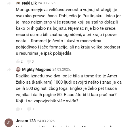
Neki Lik
24.03.2026.
Montgomeryjeva veličanstvenost u vojnoj strategiji je
svakako preuveličana. Pobijedio je Pustinjsku Lisicu jer
je imao neizmjerno više resursa koji su stalno dolazili
kako bi ih gubio na bojištu. Nijemac nije bio te sreće,
resursi su mu bili znatno ogrničeni, a pri kraju i posve
nestali. Rommel je često lukavim manevrima
pobjeđivao i jače formacije, ali na kraju velika prednost
u resursima je ipak pobijedila.
2
0
Mighty Magpies
24.03.2025.
MM
Razlika između ove dvojice je bila u tome što je Amer
želio sa (karikiram) 1000 ljudi osvojiti nešto i znao je da
će ih 500 izginuti zbog toga. Englez je želio pet tisuća
vojnika i da ih pogine 50. E sad što bi ti kao prašinar?
Koji ti se zapovjednik više sviđa?
1
0
Jesam 123
24.03.2026.
J1