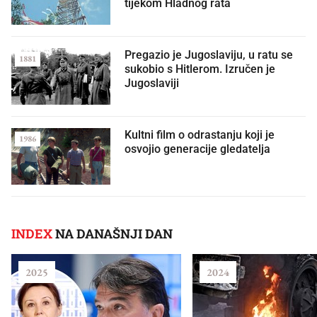
tijekom Hladnog rata
Pregazio je Jugoslaviju, u ratu se
1881
sukobio s Hitlerom. Izručen je
Jugoslaviji
Kultni film o odrastanju koji je
1986
osvojio generacije gledatelja
INDEX
NA DANAŠNJI DAN
2025
2024