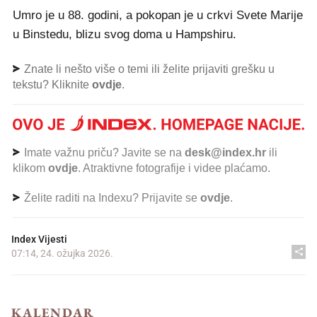
Umro je u 88. godini, a pokopan je u crkvi Svete Marije
u Binstedu, blizu svog doma u Hampshiru.
Znate li nešto više o temi ili želite prijaviti grešku u
tekstu? Kliknite
ovdje
.
Imate važnu priču? Javite se na
desk@index.hr
ili
klikom
ovdje
. Atraktivne fotografije i videe plaćamo.
Želite raditi na Indexu? Prijavite se
ovdje
.
Index Vijesti
07:14, 24. ožujka 2026.
KALENDAR