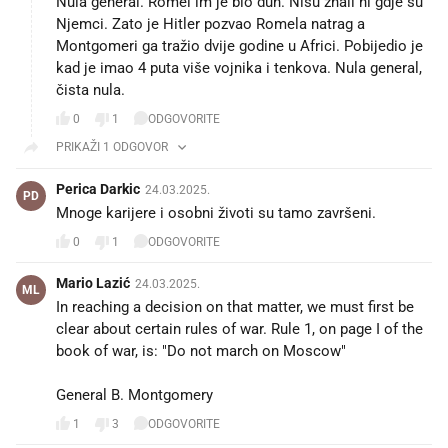
Nula general. Romel im je bio duh. Nisu znali ni gdje su
Njemci. Zato je Hitler pozvao Romela natrag a
Montgomeri ga tražio dvije godine u Africi. Pobijedio je
kad je imao 4 puta više vojnika i tenkova. Nula general,
čista nula.
0
1
ODGOVORITE
PRIKAŽI 1 ODGOVOR
Perica Darkic
24.03.2025.
PD
Mnoge karijere i osobni životi su tamo završeni.
0
1
ODGOVORITE
Mario Lazić
24.03.2025.
ML
In reaching a decision on that matter, we must first be
clear about certain rules of war. Rule 1, on page I of the
book of war, is: "Do not march on Moscow"
General B. Montgomery
1
3
ODGOVORITE