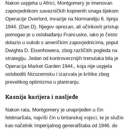
Nakon uspjeha u Africi, Montgomery je imenovan
zapovjednikom savezničkih kopnenih snaga tijekom
Operacije Overlord, invazije na Normandiju 6. lipnja
1944. (Dan D). Njegov oprezan, ali učinkovit pristup
pomogao je u oslobađanju Francuske, iako je često
dolazio u sukob s američkim zapovjednicima, poput
Dwighta D. Eisenhowera, zbog različitih pogleda na
strategiju. Jedan od kontroverznijih trenutaka bila je
Operacija Market Garden 1944., koja nije uspjela
osloboditi Nizozemsku i izazvala je kritike zbog
prevelikog optimizma u planiranju.
Kasnija karijera i nasljeđe
Nakon rata, Montgomery je unaprijeđen u čin
feldmaršala, najviši čin u britanskoj vojsci, te je služio
kao načelnik Imperijalnog generalštaba od 1946. do