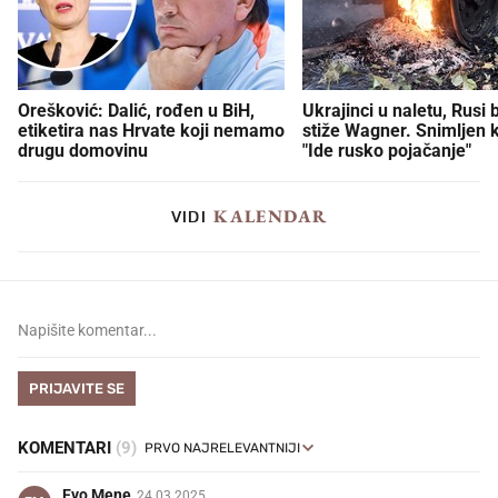
Orešković: Dalić, rođen u BiH,
Ukrajinci u naletu, Rusi 
etiketira nas Hrvate koji nemamo
stiže Wagner. Snimljen 
drugu domovinu
"Ide rusko pojačanje"
KALENDAR
VIDI
PRIJAVITE SE
KOMENTARI
(9)
Evo Mene
24.03.2025.