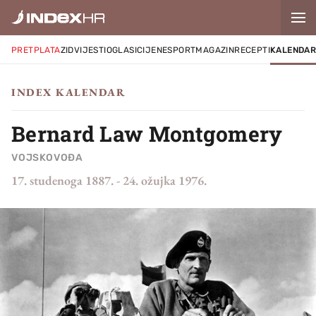
PRETPLATA
ZID
VIJESTI
OGLASI
CIJENE
SPORT
MAGAZIN
RECEPTI
KALENDA
INDEX KALENDAR
Bernard Law Montgomery
VOJSKOVOĐA
17. studenoga 1887.
-
24. ožujka 1976.