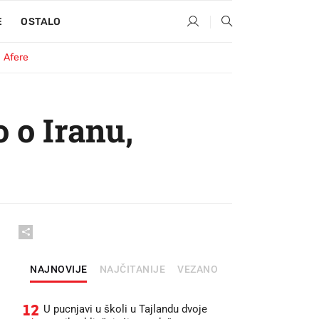
E
OSTALO
Afere
 o Iranu,
NAJNOVIJE
NAJČITANIJE
VEZANO
12
U pucnjavi u školi u Tajlandu dvoje