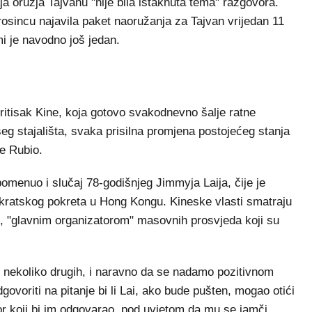
ja oružja Tajvanu "nije bila istaknuta tema" razgovora.
osincu najavila paket naoružanja za Tajvan vrijedan 11
mi je navodno još jedan.
pritisak Kine, koja gotovo svakodnevno šalje ratne
šeg stajališta, svaka prisilna promjena postojećeg stanja
je Rubio.
omenuo i slučaj 78-godišnjeg Jimmyja Laija, čije je
kratskog pokreta u Hong Kongu. Kineske vlasti smatraju
je, "glavnim organizatorom" masovnih prosvjeda koji su
 i nekoliko drugih, i naravno da se nadamo pozitivnom
govoriti na pitanje bi li Lai, ako bude pušten, mogao otići
or koji bi im odgovarao, pod uvjetom da mu se jamči