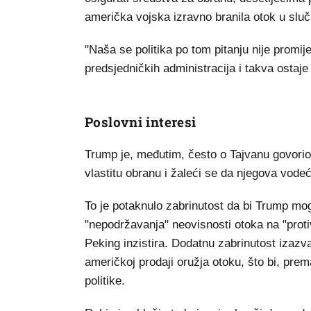
američka vojska izravno branila otok u sluč
"Naša se politika po tom pitanju nije promije
predsjedničkih administracija i takva ostaje
Poslovni interesi
Trump je, međutim, često o Tajvanu govorio 
vlastitu obranu i žaleći se da njegova vode
To je potaknulo zabrinutost da bi Trump moga
"nepodržavanja" neovisnosti otoka na "protiv
Peking inzistira. Dodatnu zabrinutost izaz
američkoj prodaji oružja otoku, što bi, pre
politike.