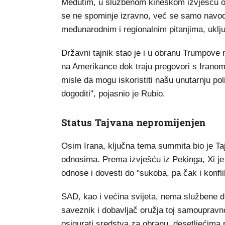
Međutim, u službenom kineskom izvješću o s
se ne spominje izravno, već se samo navodi 
međunarodnim i regionalnim pitanjima, uklju
Državni tajnik stao je i u obranu Trumpove ra
na Amerikance dok traju pregovori s Iranom.
misle da mogu iskoristiti našu unutarnju pol
dogoditi", pojasnio je Rubio.
Status Tajvana nepromijenjen
Osim Irana, ključna tema summita bio je Tajv
odnosima. Prema izvješću iz Pekinga, Xi je
odnose i dovesti do "sukoba, pa čak i konfli
SAD, kao i većina svijeta, nema službene d
saveznik i dobavljač oružja toj samouprav
osigurati sredstva za obranu, desetljećima p