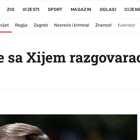
ZID
VIJESTI
SPORT
MAGAZIN
OGLASI
CIJEN
vijet
Regija
Zagreb
Nesreće i kriminal
Znanost
Kalendar
e sa Xijem razgovarao