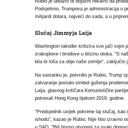
Rubio je ublažio te bojazni rekavši da proda
Podsjetimo, Trumpova je administracija u pr
milijardi dolara, najveći do sada, a u pripre
Slučaj Jimmyja Laija
Washington također kritizira sve jači vojni 
zrakoplove i brodove u blizinu otoka. "S na
bila bi loša za obje naše zemlje", zaključio 
Na sastanku je, potvrdio je Rubio, Trump sp
zatvaranje postalo simbol gušenja prodemo
Laija, glasnog kritičara Komunističke parti
potresali Hong Kong tijekom 2019. godine.
"Predsjednik uvijek pokrene taj slučaj, kao
ishodu", kazao je Rubio. Nije htio izravno od
u SAD. "Bili bismo otvoreni za svaki dogov