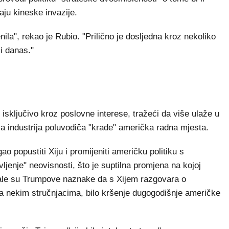
aju kineske invazije.
nila", rekao je Rubio. "Prilično je dosljedna kroz nekoliko
 i danas."
isključivo kroz poslovne interese, tražeći da više ulaže u
ća industrija poluvodiča "krade" američka radna mjesta.
o popustiti Xiju i promijeniti američku politiku s
ljenje" neovisnosti, što je suptilna promjena na kojoj
vale su Trumpove naznake da s Xijem razgovara o
ma nekim stručnjacima, bilo kršenje dugogodišnje američke