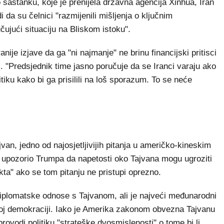
astanku, koje je prenijela državna agencija Xinhua, Iran
da su čelnici "razmijenili mišljenja o ključnim
čujući situaciju na Bliskom istoku".
nije izjave da ga "ni najmanje" ne brinu financijski pritisci
 "Predsjednik time jasno poručuje da se Iranci varaju ako
itiku kako bi ga prisilili na loš sporazum. To se neće
an, jedno od najosjetljivijih pitanja u američko-kineskim
 upozorio Trumpa da napetosti oko Tajvana mogu ugroziti
kta" ako se tom pitanju ne pristupi oprezno.
iplomatske odnose s Tajvanom, ali je najveći međunarodni
noj demokraciji. Iako je Amerika zakonom obvezna Tajvanu
rovodi politiku "strateške dvosmislenosti" o tome bi li