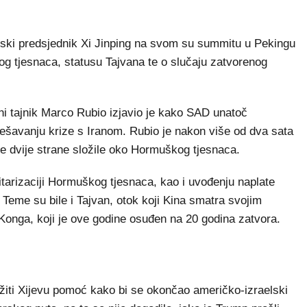
ski predsjednik Xi Jinping na svom su summitu u Pekingu
og tjesnaca, statusu Tajvana te o slučaju zatvorenog
ni tajnik Marco Rubio izjavio je kako SAD unatoč
ješavanju krize s Iranom. Rubio je nakon više od dva sata
e dvije strane složile oko Hormuškog tjesnaca.
litarizaciji Hormuškog tjesnaca, kao i uvođenju naplate
. Teme su bile i Tajvan, otok koji Kina smatra svojim
g Konga, koji je ove godine osuđen na 20 godina zatvora.
žiti Xijevu pomoć kako bi se okončao američko-izraelski