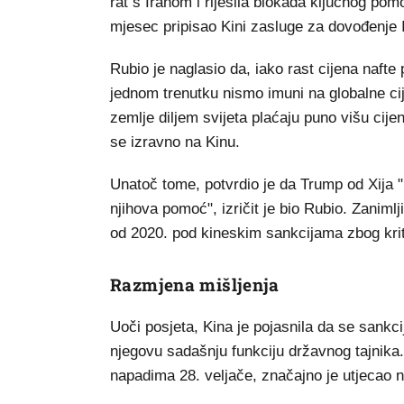
rat s Iranom i riješila blokada ključnog pom
mjesec pripisao Kini zasluge za dovođenje I
Rubio je naglasio da, iako rast cijena nafte
jednom trenutku nismo imuni na globalne cij
zemlje diljem svijeta plaćaju puno višu cijen
se izravno na Kinu.
Unatoč tome, potvrdio je da Trump od Xija "
njihova pomoć", izričit je bio Rubio. Zaniml
od 2020. pod kineskim sankcijama zbog kriti
Razmjena mišljenja
Uoči posjeta, Kina je pojasnila da se sankc
njegovu sadašnju funkciju državnog tajnika.
napadima 28. veljače, značajno je utjecao n