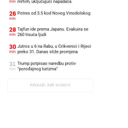
min
mrtvih, uključujući napadača
26
Potres od 3.5 kod Novog Vinodolskog
min
28
Tajfun ide prema Japanu. Evakuira se
min
260 tisuća ljudi
30
Jutros u 6 na Rabu, u Crikvenici i Rijeci
min
preko 31. Danas stiže promjena
31
Trump potpisao naredbu protiv
min
"porođajnog turizma"
PRIKAŽI JOŠ VIJESTI