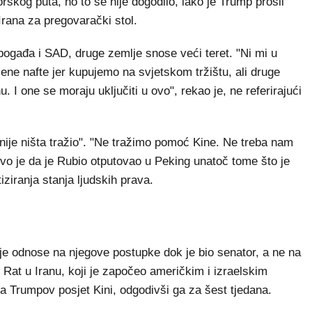
orskog puta, no to se nije dogodilo, iako je Trump prošli
rana za pregovarački stol.
 pogađa i SAD, druge zemlje snose veći teret. "Ni mi u
ene nafte jer kupujemo na svjetskom tržištu, ali druge
u. I one se moraju uključiti u ovo", rekao je, ne referirajući
nije ništa tražio". "Ne tražimo pomoć Kine. Ne treba nam
jivo je da je Rubio otputovao u Peking unatoč tome što je
ziranja stanja ljudskih prava.
ije odnose na njegove postupke dok je bio senator, a ne na
 Rat u Iranu, koji je započeo američkim i izraelskim
a Trumpov posjet Kini, odgodivši ga za šest tjedana.