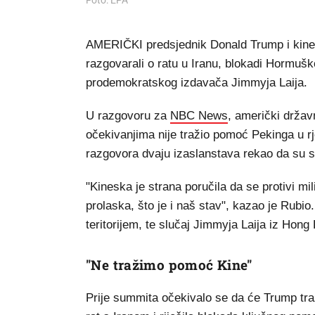
Foto: EPA
AMERIČKI predsjednik Donald Trump i kine
razgovarali o ratu u Iranu, blokadi Hormušk
prodemokratskog izdavača Jimmyja Laija.
U razgovoru za
NBC News
, američki držav
očekivanjima nije tražio pomoć Pekinga u r
razgovora dvaju izaslanstava rekao da su s
"Kineska je strana poručila da se protivi mi
prolaska, što je i naš stav", kazao je Rubio
teritorijem, te slučaj Jimmyja Laija iz Hon
"Ne tražimo pomoć Kine"
Prije summita očekivalo se da će Trump tra