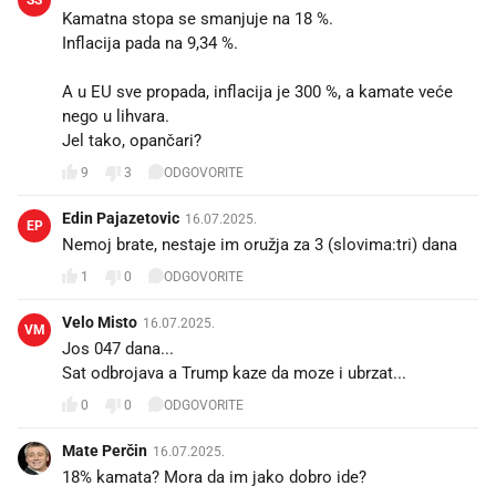
Kamatna stopa se smanjuje na 18 %.
Inflacija pada na 9,34 %.
A u EU sve propada, inflacija je 300 %, a kamate veće
nego u lihvara.
Jel tako, opančari?
9
3
ODGOVORITE
Edin Pajazetovic
16.07.2025.
EP
Nemoj brate, nestaje im oružja za 3 (slovima:tri) dana
1
0
ODGOVORITE
Velo Misto
16.07.2025.
VM
Jos 047 dana...
Sat odbrojava a Trump kaze da moze i ubrzat...
0
0
ODGOVORITE
Mate Perčin
16.07.2025.
18% kamata? Mora da im jako dobro ide?