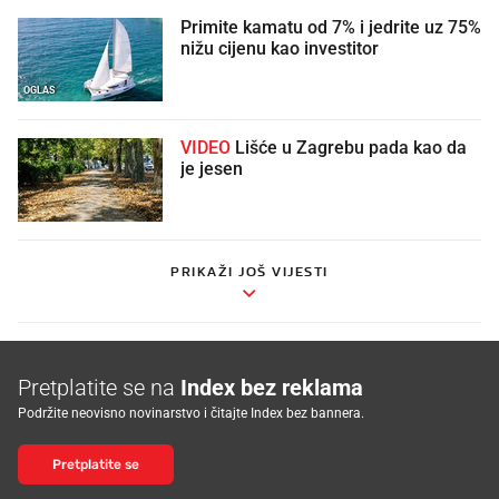
Primite kamatu od 7% i jedrite uz 75%
nižu cijenu kao investitor
OGLAS
VIDEO
Lišće u Zagrebu pada kao da
je jesen
PRIKAŽI JOŠ VIJESTI
Pretplatite se na
Index bez reklama
Podržite neovisno novinarstvo i čitajte Index bez bannera.
Pretplatite se