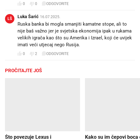
0
0
ODGOVORITE
Luka Šarić
16.07.2025.
LŠ
Ruska banka bi mogla smanjiti kamatne stope, ali to
nije baš važno jer je svjetska ekonomija ipak u rukama
velikih igrača kao što su Amerika i Izrael, koji će uvijek
imati veći utjecaj nego Rusija.
0
2
ODGOVORITE
PROČITAJTE JOŠ
Što povezuje Lexus i
Kako su im čepovi boca d