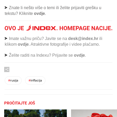
Znate li nešto više o temi ili želite prijaviti grešku u
tekstu? Kliknite
ovdje
.
Imate važnu priču? Javite se na
desk@index.hr
ili
klikom
ovdje
. Atraktivne fotografije i videe plaćamo.
Želite raditi na Indexu? Prijavite se
ovdje
.
#
rusija
#
inflacija
PROČITAJTE JOŠ