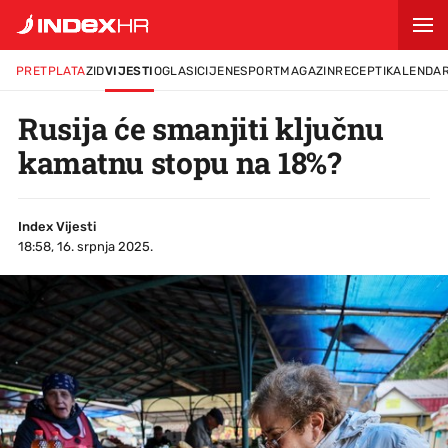
PRETPLATA
ZID
VIJESTI
OGLASI
CIJENE
SPORT
MAGAZIN
RECEPTI
KALENDA
Rusija će smanjiti ključnu
kamatnu stopu na 18%?
Index Vijesti
18:58, 16. srpnja 2025.