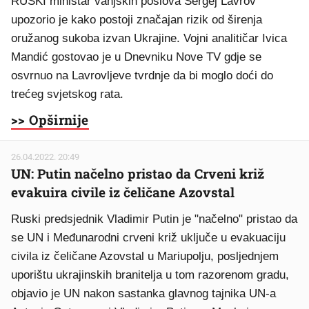
RUSKI ministar vanjskih poslova Sergej Lavrov
upozorio je kako postoji značajan rizik od širenja
oružanog sukoba izvan Ukrajine. Vojni analitičar Ivica
Mandić gostovao je u Dnevniku Nove TV gdje se
osvrnuo na Lavrovljeve tvrdnje da bi moglo doći do
trećeg svjetskog rata.
>> Opširnije
26.04.2022. 20:49
UN: Putin načelno pristao da Crveni križ
evakuira civile iz čeličane Azovstal
Ruski predsjednik Vladimir Putin je "načelno" pristao da
se UN i Međunarodni crveni križ uključe u evakuaciju
civila iz čeličane Azovstal u Mariupolju, posljednjem
uporištu ukrajinskih branitelja u tom razorenom gradu,
objavio je UN nakon sastanka glavnog tajnika UN-a