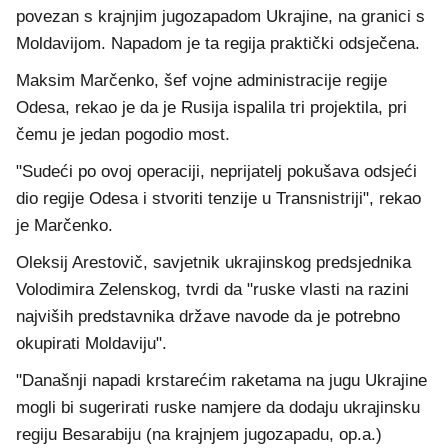
povezan s krajnjim jugozapadom Ukrajine, na granici s
Moldavijom. Napadom je ta regija praktički odsječena.
Maksim Marčenko, šef vojne administracije regije
Odesa, rekao je da je Rusija ispalila tri projektila, pri
čemu je jedan pogodio most.
"Sudeći po ovoj operaciji, neprijatelj pokušava odsjeći
dio regije Odesa i stvoriti tenzije u Transnistriji", rekao
je Marčenko.
Oleksij Arestovič, savjetnik ukrajinskog predsjednika
Volodimira Zelenskog, tvrdi da "ruske vlasti na razini
najviših predstavnika države navode da je potrebno
okupirati Moldaviju".
"Današnji napadi krstarećim raketama na jugu Ukrajine
mogli bi sugerirati ruske namjere da dodaju ukrajinsku
regiju Besarabiju (na krajnjem jugozapadu, op.a.)