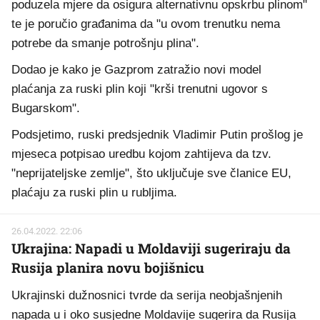
poduzela mjere da osigura alternativnu opskrbu plinom"
te je poručio građanima da "u ovom trenutku nema
potrebe da smanje potrošnju plina".
Dodao je kako je Gazprom zatražio novi model
plaćanja za ruski plin koji "krši trenutni ugovor s
Bugarskom".
Podsjetimo, ruski predsjednik Vladimir Putin prošlog je
mjeseca potpisao uredbu kojom zahtijeva da tzv.
"neprijateljske zemlje", što uključuje sve članice EU,
plaćaju za ruski plin u rubljima.
26.04.2022. 22:06
Ukrajina: Napadi u Moldaviji sugeriraju da
Rusija planira novu bojišnicu
Ukrajinski dužnosnici tvrde da serija neobjašnjenih
napada u i oko susjedne Moldavije sugerira da Rusija