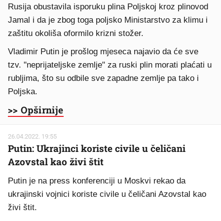
Rusija obustavila isporuku plina Poljskoj kroz plinovod
Jamal i da je zbog toga poljsko Ministarstvo za klimu i
zaštitu okoliša oformilo krizni stožer.
Vladimir Putin je prošlog mjeseca najavio da će sve
tzv. "neprijateljske zemlje" za ruski plin morati plaćati u
rubljima, što su odbile sve zapadne zemlje pa tako i
Poljska.
>> Opširnije
26.04.2022. 19:55
Putin: Ukrajinci koriste civile u čeličani
Azovstal kao živi štit
Putin je na press konferenciji u Moskvi rekao da
ukrajinski vojnici koriste civile u čeličani Azovstal kao
živi štit.