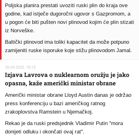
Poljska planira prestati uvoziti ruski plin do kraja ove
godine, kad istječe dugoročni ugovor s Gazpromom, a
u pogon će biti pušten novi plinovod kojim će plin stizati
iz Norveške.
Baltički plinovod ima toliki kapacitet da može potpuno
zamijeniti ruske isporuke koje stižu plinovodom Jamal.
26.04.2022. 18:15
Izjava Lavrova o nuklearnom oružju je jako
opasna, kaže američki ministar obrane
Američki ministar obrane Lloyd Austin danas je održao
press konferenciju u bazi američkog ratnog
zrakoplovstva Ramstein u Njemačkoj.
Rekao je da ruski predsjednik Vladimir Putin "mora
donijeti odluku i okončati ovaj rat".