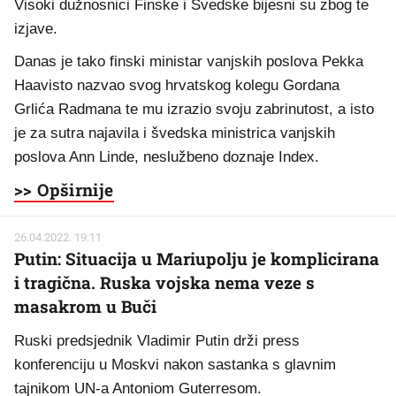
Visoki dužnosnici Finske i Švedske bijesni su zbog te
izjave.
Danas je tako finski ministar vanjskih poslova Pekka
Haavisto nazvao svog hrvatskog kolegu Gordana
Grlića Radmana te mu izrazio svoju zabrinutost, a isto
je za sutra najavila i švedska ministrica vanjskih
poslova Ann Linde, neslužbeno doznaje Index.
>> Opširnije
26.04.2022. 19:11
Putin: Situacija u Mariupolju je komplicirana
i tragična. Ruska vojska nema veze s
masakrom u Buči
Ruski predsjednik Vladimir Putin drži press
konferenciju u Moskvi nakon sastanka s glavnim
tajnikom UN-a Antoniom Guterresom.