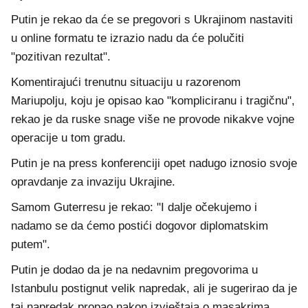
Putin je rekao da će se pregovori s Ukrajinom nastaviti
u online formatu te izrazio nadu da će polučiti
"pozitivan rezultat".
Komentirajući trenutnu situaciju u razorenom
Mariupolju, koju je opisao kao "kompliciranu i tragičnu",
rekao je da ruske snage više ne provode nikakve vojne
operacije u tom gradu.
Putin je na press konferenciji opet nadugo iznosio svoje
opravdanje za invaziju Ukrajine.
Samom Guterresu je rekao: "I dalje očekujemo i
nadamo se da ćemo postići dogovor diplomatskim
putem".
Putin je dodao da je na nedavnim pregovorima u
Istanbulu postignut velik napredak, ali je sugerirao da je
taj napredak propao nakon izvještaja o masakrima