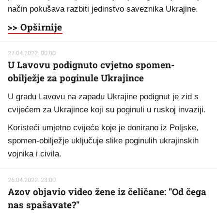
način pokušava razbiti jedinstvo saveznika Ukrajine.
>> Opširnije
27.04.2022. 00:00
U Lavovu podignuto cvjetno spomen-
obilježje za poginule Ukrajince
U gradu Lavovu na zapadu Ukrajine podignut je zid s
cvijećem za Ukrajince koji su poginuli u ruskoj invaziji.
Koristeći umjetno cvijeće koje je donirano iz Poljske,
spomen-obilježje uključuje slike poginulih ukrajinskih
vojnika i civila.
26.04.2022. 23:00
Azov objavio video žene iz čeličane: "Od čega
nas spašavate?"