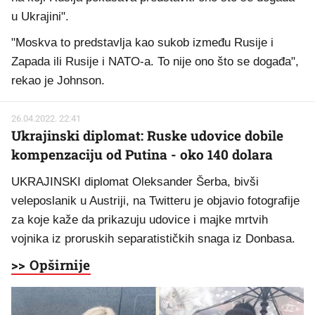
u Ukrajini".
"Moskva to predstavlja kao sukob između Rusije i
Zapada ili Rusije i NATO-a. To nije ono što se događa",
rekao je Johnson.
26.04.2022. 22:41
Ukrajinski diplomat: Ruske udovice dobile
kompenzaciju od Putina - oko 140 dolara
UKRAJINSKI diplomat Oleksander Šerba, bivši
veleposlanik u Austriji, na Twitteru je objavio fotografije
za koje kaže da prikazuju udovice i majke mrtvih
vojnika iz proruskih separatističkih snaga iz Donbasa.
>> Opširnije