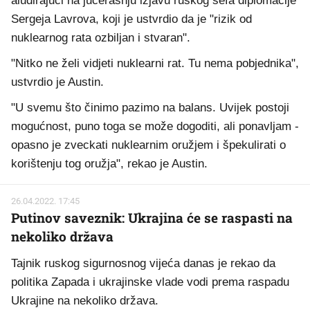
aludirajući na jučerašnju izjavu ruskog šefa diplomacije
Sergeja Lavrova, koji je ustvrdio da je "rizik od
nuklearnog rata ozbiljan i stvaran".
"Nitko ne želi vidjeti nuklearni rat. Tu nema pobjednika",
ustvrdio je Austin.
"U svemu što činimo pazimo na balans. Uvijek postoji
mogućnost, puno toga se može dogoditi, ali ponavljam -
opasno je zveckati nuklearnim oružjem i špekulirati o
korištenju tog oružja", rekao je Austin.
26.04.2022. 17:45
Putinov saveznik: Ukrajina će se raspasti na
nekoliko država
Tajnik ruskog sigurnosnog vijeća danas je rekao da
politika Zapada i ukrajinske vlade vodi prema raspadu
Ukrajine na nekoliko država.