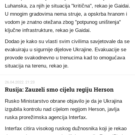
Luhanska, za njih je situacija "kritična", rekao je Gaidai.
U mnogim gradovima nema struje, a opskrba hranom i
vodom je znatno otežana zbog "potpunog uništenja"
ključne infrastrukture, rekao je Gaidai.
Dodao je kako su vlasti svim civilima savjetovale da se
evakuiraju u sigurnije dijelove Ukrajine. Evakuacije se
provode svakodnevno u trenucima kad to omogućava
situacija na terenu, rekao je.
26.04.2022. 21:23
Rusija: Zauzeli smo cijelu regiju Herson
Rusko Ministarstvo obrane objavilo je da je Ukrajina
izgubila kontrolu nad cijelom regijom Herson, javlja
ruska prorežimska agencija Interfax.
Interfax citira visokog ruskog dužnosnika koji je rekao