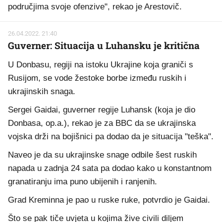
područjima svoje ofenzive", rekao je Arestovič.
26.04.2022. 21:40
Guverner: Situacija u Luhansku je kritična
U Donbasu, regiji na istoku Ukrajine koja graniči s
Rusijom, se vode žestoke borbe između ruskih i
ukrajinskih snaga.
Sergei Gaidai, guverner regije Luhansk (koja je dio
Donbasa, op.a.), rekao je za BBC da se ukrajinska
vojska drži na bojišnici pa dodao da je situacija "teška".
Naveo je da su ukrajinske snage odbile šest ruskih
napada u zadnja 24 sata pa dodao kako u konstantnom
granatiranju ima puno ubijenih i ranjenih.
Grad Kreminna je pao u ruske ruke, potvrdio je Gaidai.
Što se pak tiče uvjeta u kojima žive civili diljem