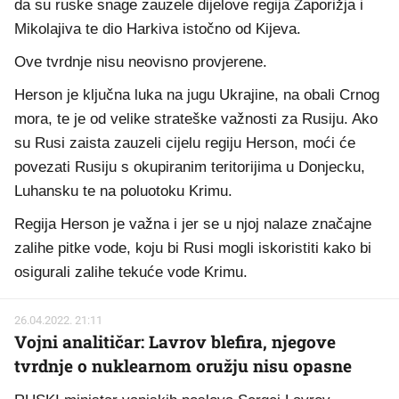
da su ruske snage zauzele dijelove regija Zaporižja i
Mikolajiva te dio Harkiva istočno od Kijeva.
Ove tvrdnje nisu neovisno provjerene.
Herson je ključna luka na jugu Ukrajine, na obali Crnog
mora, te je od velike strateške važnosti za Rusiju. Ako
su Rusi zaista zauzeli cijelu regiju Herson, moći će
povezati Rusiju s okupiranim teritorijima u Donjecku,
Luhansku te na poluotoku Krimu.
Regija Herson je važna i jer se u njoj nalaze značajne
zalihe pitke vode, koju bi Rusi mogli iskoristiti kako bi
osigurali zalihe tekuće vode Krimu.
26.04.2022. 21:11
Vojni analitičar: Lavrov blefira, njegove
tvrdnje o nuklearnom oružju nisu opasne