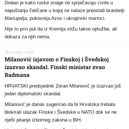
Dodao je kako ruske snage ne sprječavaju civile u
napuštanju čeličane u kojoj se nalaze preostali branitelji
Mariupolja, pukovnija Azov i ukrajinski marinci.
Nije to prvi put da iz Kremlja stižu takve optužbe, ali
dokaza za njih nema.
26.04.2022. 19:43
Milanović izjavom o Finskoj i Švedskoj
izazvao skandal. Finski ministar zvao
Radmana
HRVATSKI predsjednik Zoran Milanović je izazvao još
jedan diplomatski skandal.
Milanović je danas sugerirao da bi Hrvatska trebala
blokirati ulazak Finske i Švedske u NATO dok se ne
riješi pitanje izbornog zakona u BiH.