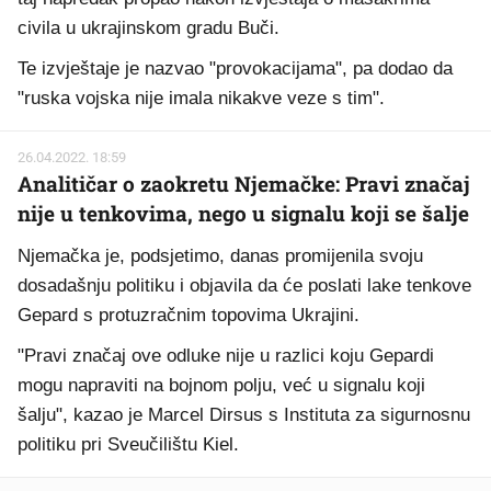
civila u ukrajinskom gradu Buči.
Te izvještaje je nazvao "provokacijama", pa dodao da
"ruska vojska nije imala nikakve veze s tim".
26.04.2022. 18:59
Analitičar o zaokretu Njemačke: Pravi značaj
nije u tenkovima, nego u signalu koji se šalje
Njemačka je, podsjetimo, danas promijenila svoju
dosadašnju politiku i objavila da će poslati lake tenkove
Gepard s protuzračnim topovima Ukrajini.
"Pravi značaj ove odluke nije u razlici koju Gepardi
mogu napraviti na bojnom polju, već u signalu koji
šalju", kazao je Marcel Dirsus s Instituta za sigurnosnu
politiku pri Sveučilištu Kiel.