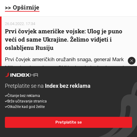
>> Opširnije
26.04.2022. 17:34
Prvi čovjek američke vojske: Ulog je puno
veći od same Ukrajine. Želimo vidjeti i
oslabljenu Rusiju
Prvi čovjek američkih oružanih snaga, general Mark
Milley je u intervjuu za CNN rekao kako je zbog ruske
invazije na Ukrajinu sigurnost Europe u najtežem
položaju od kraja Drugog svjetskog rata.
Pretplatite se na
Index bez reklama
"Ulog u ovom ratu je puno veći od Ukrajine", rekao je
Čitanje bez reklama
Brže učitavanje stranica
Milley.
Otkažite kad god želite
"Ono što je ovdje ulog je sigurnost. Sigurnost Europe je
Pretplatite se
najugroženija od kraja Drugog svjetskog rata. Moglo bi
se argumentirati da je ulog globalni međunarodni