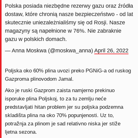
Polska posiada niezbędne rezerwy gazu oraz źródła
dostaw, które chronią nasze bezpieczeństwo - od lat
skutecznie uniezależnialiśmy się od Rosji. Nasze
magazyny są napełnione w 76%. Nie zabraknie
gazu w polskich domach.
— Anna Moskwa (@moskwa_anna)
April 26, 2022
Poljska oko 60% plina uvozi preko PGNiG-a od ruskog
Gazproma plinovodom Jamal.
Ako je ruski Gazprom zaista namjerno prekinuo
isporuke plina Poljskoj, to za tu zemlju neće
predstavljati hitan problem jer su poljska podzemna
skladišta plina na oko 70% popunjenosti. Uz to,
potražnja za plinom je sad relativno niska jer stiže
ljetna sezona.