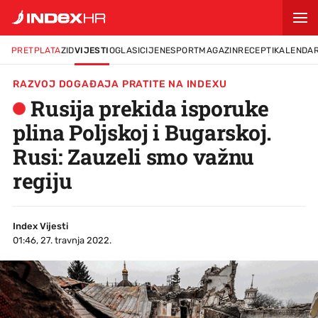
IZ MINUTE U MINUTU
PRETPLATA
ZID
VIJESTI
OGLASI
CIJENE
SPORT
MAGAZIN
RECEPTI
KALENDA
RAZVOJ DOGAĐAJA PRATITE NA INDEXU
Rusija prekida isporuke
plina Poljskoj i Bugarskoj.
Rusi: Zauzeli smo važnu
regiju
Index Vijesti
01:46, 27. travnja 2022.