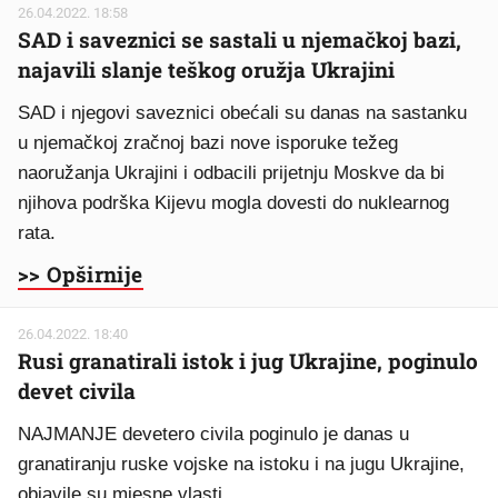
26.04.2022. 18:58
SAD i saveznici se sastali u njemačkoj bazi,
najavili slanje teškog oružja Ukrajini
SAD i njegovi saveznici obećali su danas na sastanku
u njemačkoj zračnoj bazi nove isporuke težeg
naoružanja Ukrajini i odbacili prijetnju Moskve da bi
njihova podrška Kijevu mogla dovesti do nuklearnog
rata.
>> Opširnije
26.04.2022. 18:40
Rusi granatirali istok i jug Ukrajine, poginulo
devet civila
NAJMANJE devetero civila poginulo je danas u
granatiranju ruske vojske na istoku i na jugu Ukrajine,
objavile su mjesne vlasti.