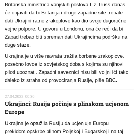
Britanska ministrica vanjskih poslova Liz Truss danas
će objaviti da bi Britanija i druge zapadne sile trebale
dati Ukrajini ratne zrakoplove kao dio svoje dugoročne
vojne potpore. U govoru u Londonu, ona će reći da bi
Zapad trebao biti spreman dati Ukrajincima podršku na
duge staze.
Ukrajina je u više navrata tražila borbene zrakoplove,
posebno lovce iz sovjetskog doba s kojima su njihovi
piloti upoznati. Zapadni saveznici nisu bili voljni ići tako
daleko iz straha od provociranja Rusije, piše BBC.
27.04.2022. 00:30
Ukrajinci: Rusija počinje s plinskom ucjenom
Europe
Ukrajina je optužila Rusiju da ucjenjuje Europu
prekidom opskrbe plinom Poljskoj i Bugarskoj i na taj