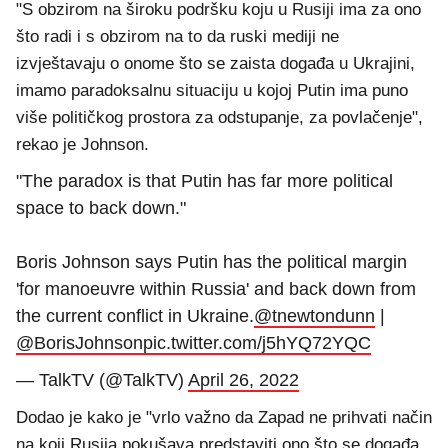
"S obzirom na široku podršku koju u Rusiji ima za ono
što radi i s obzirom na to da ruski mediji ne
izvještavaju o onome što se zaista događa u Ukrajini,
imamo paradoksalnu situaciju u kojoj Putin ima puno
više političkog prostora za odstupanje, za povlačenje",
rekao je Johnson.
"The paradox is that Putin has far more political
space to back down."
Boris Johnson says Putin has the political margin
'for manoeuvre within Russia' and back down from
the current conflict in Ukraine.
@tnewtondunn
|
@BorisJohnson
pic.twitter.com/j5hYQ72YQC
— TalkTV (@TalkTV)
April 26, 2022
Dodao je kako je "vrlo važno da Zapad ne prihvati način
na koji Rusija pokušava predstaviti ono što se događa