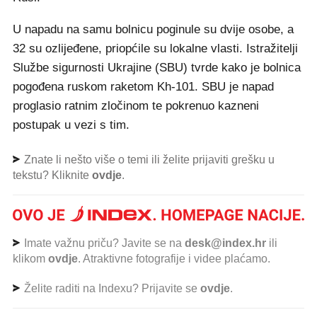
U napadu na samu bolnicu poginule su dvije osobe, a
32 su ozlijeđene, priopćile su lokalne vlasti. Istražitelji
Službe sigurnosti Ukrajine (SBU) tvrde kako je bolnica
pogođena ruskom raketom Kh-101. SBU je napad
proglasio ratnim zločinom te pokrenuo kazneni
postupak u vezi s tim.
Znate li nešto više o temi ili želite prijaviti grešku u
tekstu? Kliknite
ovdje
.
Imate važnu priču? Javite se na
desk@index.hr
ili
klikom
ovdje
. Atraktivne fotografije i videe plaćamo.
Želite raditi na Indexu? Prijavite se
ovdje
.