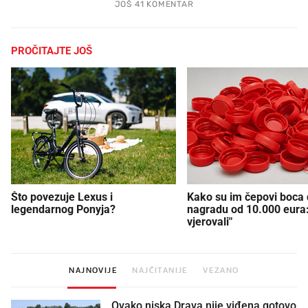
JOŠ 41 KOMENTAR
PROČITAJTE JOŠ
Što povezuje Lexus i
Kako su im čepovi boca d
legendarnog Ponyja?
nagradu od 10.000 eura
vjerovali"
NAJNOVIJE
NAJČITANIJE
VEZANO
Ovako niska Drava nije viđena gotovo