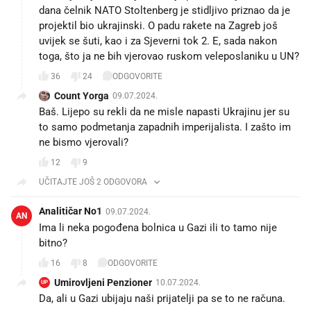
dana čelnik NATO Stoltenberg je stidljivo priznao da je
projektil bio ukrajinski. O padu rakete na Zagreb još
uvijek se šuti, kao i za Sjeverni tok 2. E, sada nakon
toga, što ja ne bih vjerovao ruskom veleposlaniku u UN?
36
24
ODGOVORITE
Count Yorga
09.07.2024.
Baš. Lijepo su rekli da ne misle napasti Ukrajinu jer su
to samo podmetanja zapadnih imperijalista. I zašto im
ne bismo vjerovali?
12
9
UČITAJTE JOŠ 2 ODGOVORA
Analitičar No1
09.07.2024.
AN
Ima li neka pogođena bolnica u Gazi ili to tamo nije
bitno?
16
8
ODGOVORITE
Umirovljeni Penzioner
10.07.2024.
UP
Da, ali u Gazi ubijaju naši prijatelji pa se to ne računa.