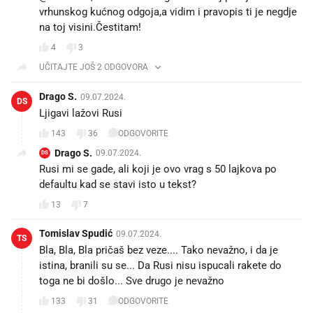
vrhunskog kućnog odgoja,a vidim i pravopis ti je negdje
na toj visini.Čestitam!
4
3
UČITAJTE JOŠ 2 ODGOVORA
Drago S.
09.07.2024.
DS
Ljigavi lažovi Rusi
143
36
ODGOVORITE
Drago S.
09.07.2024.
DS
Rusi mi se gade, ali koji je ovo vrag s 50 lajkova po
defaultu kad se stavi isto u tekst?
13
7
Tomislav Spudić
09.07.2024.
TS
Bla, Bla, Bla pričaš bez veze.... Tako nevažno, i da je
istina, branili su se... Da Rusi nisu ispucali rakete do
toga ne bi došlo... Sve drugo je nevažno
133
31
ODGOVORITE