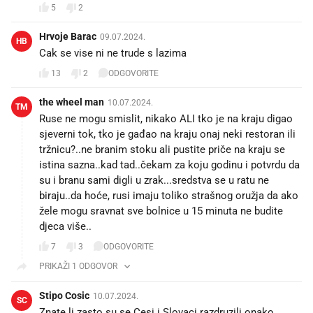
5
2
Hrvoje Barac
09.07.2024.
HB
Cak se vise ni ne trude s lazima
13
2
ODGOVORITE
the wheel man
10.07.2024.
TM
Ruse ne mogu smislit, nikako ALI tko je na kraju digao
sjeverni tok, tko je gađao na kraju onaj neki restoran ili
tržnicu?..ne branim stoku ali pustite priče na kraju se
istina sazna..kad tad..čekam za koju godinu i potvrdu da
su i branu sami digli u zrak...sredstva se u ratu ne
biraju..da hoće, rusi imaju toliko strašnog oružja da ako
žele mogu sravnat sve bolnice u 15 minuta ne budite
djeca više..
7
3
ODGOVORITE
PRIKAŽI 1 ODGOVOR
Stipo Cosic
10.07.2024.
SC
Znate li zasto su se Cesi i Slovaci razdruzili onako