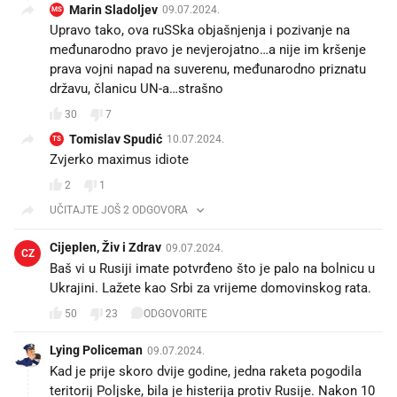
Marin Sladoljev
09.07.2024.
MS
Upravo tako, ova ruSSka objašnjenja i pozivanje na
međunarodno pravo je nevjerojatno…a nije im kršenje
prava vojni napad na suverenu, međunarodno priznatu
državu, članicu UN-a…strašno
30
7
Tomislav Spudić
10.07.2024.
TS
Zvjerko maximus idiote
2
1
UČITAJTE JOŠ 2 ODGOVORA
Cijeplen, Živ i Zdrav
09.07.2024.
CZ
Baš vi u Rusiji imate potvrđeno što je palo na bolnicu u
Ukrajini. Lažete kao Srbi za vrijeme domovinskog rata.
50
23
ODGOVORITE
Lying Policeman
09.07.2024.
Kad je prije skoro dvije godine, jedna raketa pogodila
teritorij Poljske, bila je histerija protiv Rusije. Nakon 10