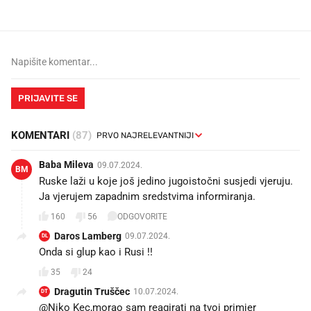
PRIJAVITE SE
KOMENTARI
(87)
Baba Mileva
09.07.2024.
BM
Ruske laži u koje još jedino jugoistočni susjedi vjeruju.
Ja vjerujem zapadnim sredstvima informiranja.
160
56
ODGOVORITE
Daros Lamberg
09.07.2024.
DL
Onda si glup kao i Rusi !!
35
24
Dragutin Truščec
10.07.2024.
DT
@Niko Kec,morao sam reagirati na tvoj primjer