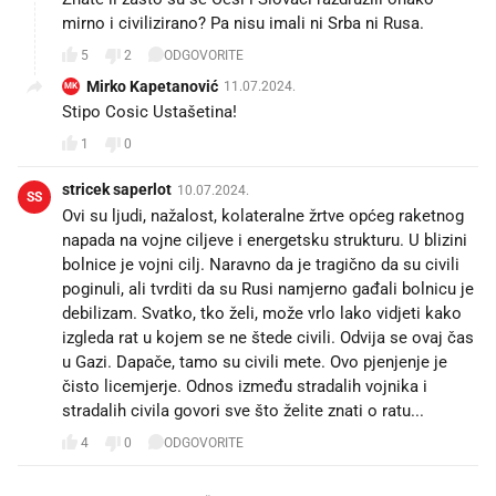
mirno i civilizirano? Pa nisu imali ni Srba ni Rusa.
5
2
ODGOVORITE
Mirko Kapetanović
11.07.2024.
MK
Stipo Cosic Ustašetina!
1
0
stricek saperlot
10.07.2024.
SS
Ovi su ljudi, nažalost, kolateralne žrtve općeg raketnog
napada na vojne ciljeve i energetsku strukturu. U blizini
bolnice je vojni cilj. Naravno da je tragično da su civili
poginuli, ali tvrditi da su Rusi namjerno gađali bolnicu je
debilizam. Svatko, tko želi, može vrlo lako vidjeti kako
izgleda rat u kojem se ne štede civili. Odvija se ovaj čas
u Gazi. Dapače, tamo su civili mete. Ovo pjenjenje je
čisto licemjerje. Odnos između stradalih vojnika i
stradalih civila govori sve što želite znati o ratu...
4
0
ODGOVORITE