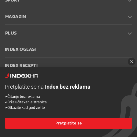
MAGAZIN
PLUS
INDEX OGLASI
INDEX RECEPTI
INFO
Pretplatite se na
Index bez reklama
Čitanje bez reklama
Oglašavanje
Zaposli se na Indexu
Kontakt
Impressum
Uvjeti
Brže učitavanje stranica
korištenja
Postavke kolačića
Otkažite kad god želite
Pretplatite se
© 2026 Index