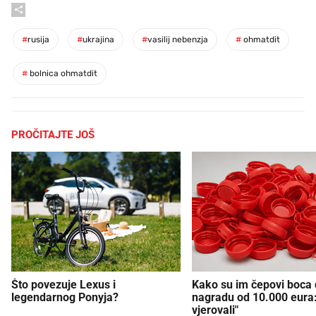
#
rusija
#
ukrajina
#
vasilij nebenzja
#
ohmatdit
#
bolnica ohmatdit
PROČITAJTE JOŠ
Što povezuje Lexus i
Kako su im čepovi boca d
legendarnog Ponyja?
nagradu od 10.000 eura
vjerovali"