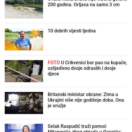
200 godina. Orljava na samo 3 cm
10 dobrih vijesti tjedna
FOTO
U Crikvenici bor pao na kupače,
ozlijeđeno dvoje odraslih i dvoje
djece
Britanski ministar obrane: Zima u
Ukrajini više nije godišnje doba. Ona
je oružje
Selak Raspudić traži pomoć
Milanovića zbog otpada u Gospiću: