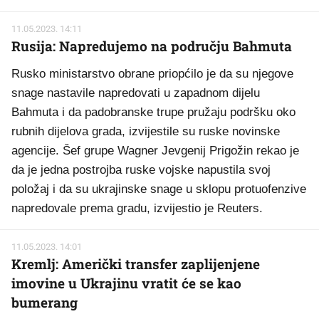
11.05.2023. 14:11
Rusija: Napredujemo na području Bahmuta
Rusko ministarstvo obrane priopćilo je da su njegove
snage nastavile napredovati u zapadnom dijelu
Bahmuta i da padobranske trupe pružaju podršku oko
rubnih dijelova grada, izvijestile su ruske novinske
agencije. Šef grupe Wagner Jevgenij Prigožin rekao je
da je jedna postrojba ruske vojske napustila svoj
položaj i da su ukrajinske snage u sklopu protuofenzive
napredovale prema gradu, izvijestio je Reuters.
11.05.2023. 14:01
Kremlj: Američki transfer zaplijenjene
imovine u Ukrajinu vratit će se kao
bumerang