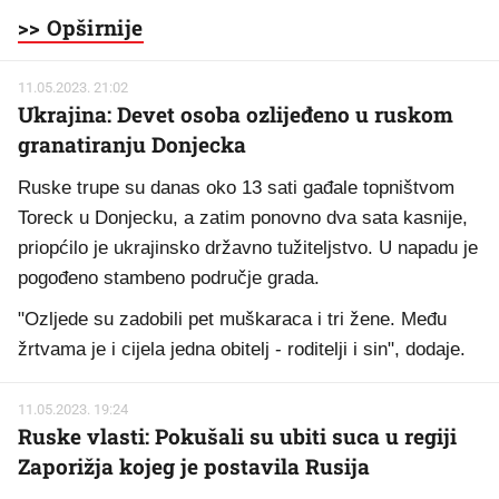
>> Opširnije
11.05.2023. 21:02
Ukrajina: Devet osoba ozlijeđeno u ruskom
granatiranju Donjecka
Ruske trupe su danas oko 13 sati gađale topništvom
Toreck u Donjecku, a zatim ponovno dva sata kasnije,
priopćilo je ukrajinsko državno tužiteljstvo. U napadu je
pogođeno stambeno područje grada.
"Ozljede su zadobili pet muškaraca i tri žene. Među
žrtvama je i cijela jedna obitelj - roditelji i sin", dodaje.
11.05.2023. 19:24
Ruske vlasti: Pokušali su ubiti suca u regiji
Zaporižja kojeg je postavila Rusija