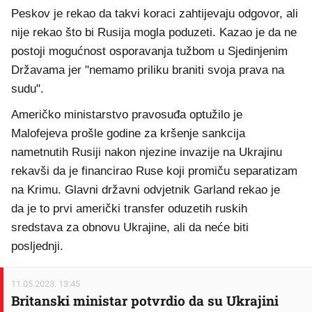
Peskov je rekao da takvi koraci zahtijevaju odgovor, ali
nije rekao što bi Rusija mogla poduzeti. Kazao je da ne
postoji mogućnost osporavanja tužbom u Sjedinjenim
Državama jer "nemamo priliku braniti svoja prava na
sudu".
Američko ministarstvo pravosuđa optužilo je
Malofejeva prošle godine za kršenje sankcija
nametnutih Rusiji nakon njezine invazije na Ukrajinu
rekavši da je financirao Ruse koji promiču separatizam
na Krimu. Glavni državni odvjetnik Garland rekao je
da je to prvi američki transfer oduzetih ruskih
sredstava za obnovu Ukrajine, ali da neće biti
posljednji.
11.05.2023. 13:45
Britanski ministar potvrdio da su Ukrajini