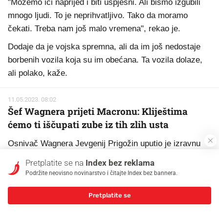
"Možemo ići naprijed i biti uspješni. Ali bismo izgubili
mnogo ljudi. To je neprihvatljivo. Tako da moramo
čekati. Treba nam još malo vremena", rekao je.
Dodaje da je vojska spremna, ali da im još nedostaje
borbenih vozila koja su im obećana. Ta vozila dolaze,
ali polako, kaže.
11.05.2023. 08:02
Šef Wagnera prijeti Macronu: Kliještima
ćemo ti iščupati zube iz tih zlih usta
Osnivač Wagnera Jevgenij Prigožin uputio je izravnu
prijetnju francuskom predsjedniku Emmanuelu
Pretplatite se na
Index bez reklama
Macronu.
Podržite neovisno novinarstvo i čitajte Index bez bannera.
>> Opširnije
Pretplatite se
11.05.2023. 07:27