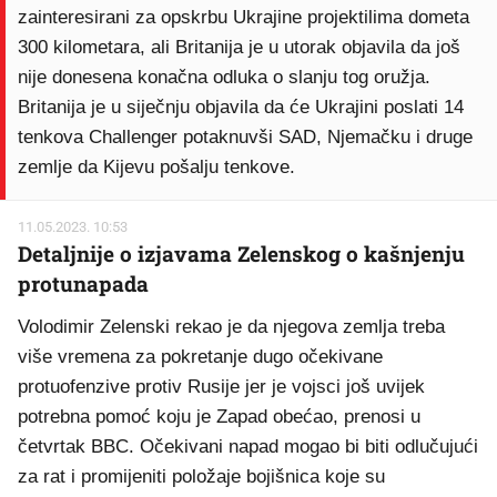
zainteresirani za opskrbu Ukrajine projektilima dometa
300 kilometara, ali Britanija je u utorak objavila da još
nije donesena konačna odluka o slanju tog oružja.
Britanija je u siječnju objavila da će Ukrajini poslati 14
tenkova Challenger potaknuvši SAD, Njemačku i druge
zemlje da Kijevu pošalju tenkove.
11.05.2023. 10:53
Detaljnije o izjavama Zelenskog o kašnjenju
protunapada
Volodimir Zelenski rekao je da njegova zemlja treba
više vremena za pokretanje dugo očekivane
protuofenzive protiv Rusije jer je vojsci još uvijek
potrebna pomoć koju je Zapad obećao, prenosi u
četvrtak BBC. Očekivani napad mogao bi biti odlučujući
za rat i promijeniti položaje bojišnica koje su