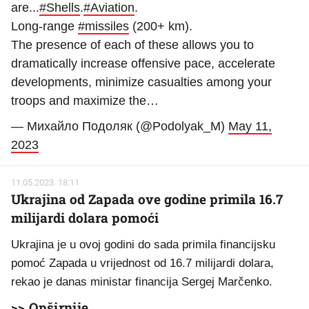
are...
#Shells
.
#Aviation
.
Long-range
#missiles
(200+ km).
The presence of each of these allows you to
dramatically increase offensive pace, accelerate
developments, minimize casualties among your
troops and maximize the…
— Михайло Подоляк (@Podolyak_M)
May 11,
2023
11.05.2023. 18:11
Ukrajina od Zapada ove godine primila 16.7
milijardi dolara pomoći
Ukrajina je u ovoj godini do sada primila financijsku
pomoć Zapada u vrijednost od 16.7 milijardi dolara,
rekao je danas ministar financija Sergej Marčenko.
>> Opširnije