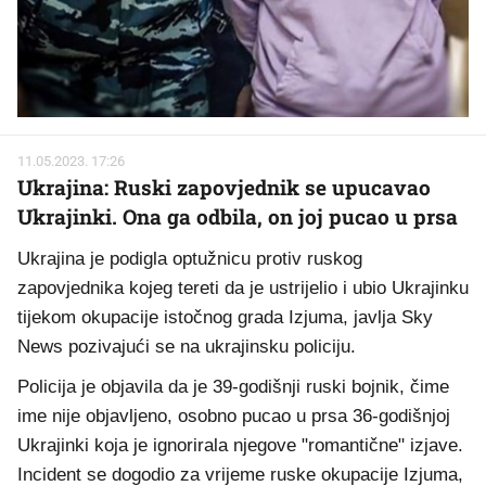
11.05.2023. 17:26
Ukrajina: Ruski zapovjednik se upucavao
Ukrajinki. Ona ga odbila, on joj pucao u prsa
Ukrajina je podigla optužnicu protiv ruskog
zapovjednika kojeg tereti da je ustrijelio i ubio Ukrajinku
tijekom okupacije istočnog grada Izjuma, javlja Sky
News pozivajući se na ukrajinsku policiju.
Policija je objavila da je 39-godišnji ruski bojnik, čime
ime nije objavljeno, osobno pucao u prsa 36-godišnjoj
Ukrajinki koja je ignorirala njegove "romantične" izjave.
Incident se dogodio za vrijeme ruske okupacije Izjuma,