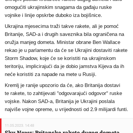
omogućiti ukrajinskim snagama da gađaju ruske
vojnike i linije opskrbe duboko iza bojišnice.
Ukrajina mjesecima traži takve rakete, ali je pomoć
Britanije, SAD-a i drugih saveznika bila ograničena na
oružja manjeg dometa. Ministar obrane Ben Wallace
rekao je u parlamentu da će se Ukrajini dostaviti rakete
Storm Shadow, koje će se koristiti na ukrajinskom
teritoriju, implicirajući da je dobio jamstva Kijeva da ih
neće koristiti za napade na mete u Rusiji.
Kremlj je ranije upozorio da će, ako Britanija dostavi
te rakete, to zahtijevati "odgovarajući odgovor" ruske
vojske. Nakon SAD-a, Britanija je Ukrajini poslala
najviše vojne opreme, u vrijednosti od 2.9 milijardi funti.
11.05.2023. 14:48
Sky News: Britanske rakete dugog dometa