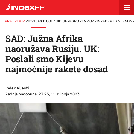
PRETPLATA
ZID
VIJESTI
OGLASI
CIJENE
SPORT
MAGAZIN
RECEPTI
KALENDA
SAD: Južna Afrika
naoružava Rusiju. UK:
Poslali smo Kijevu
najmoćnije rakete dosad
Index Vijesti
Zadnja nadopuna: 23:25, 11. svibnja 2023.