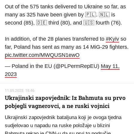
Out of the 575 tanks delivered to Ukraine so far, as
many as 325 have been given by 🇵🇱. 🇳🇱 is
second (85), 🇩🇪 third (80), and 🇺🇸 fourth (76).
In addition, of the 28 planes transferred to
#Kyiv
so
far, Poland has sent as many as 14 MiG-29 fighters.
pic.twitter.com/MWQUSN1ewO
— Poland in the EU (@PLPermRepEU)
May 11,
2023
11.05.2023. 18:46
Ukrajinski zapovjednik: Iz Bahmuta su prvo
pobjegli vagnerovci, a ne ruski vojnici
Ukrajinski zapovjednik bataljuna koji je ovoga tjedna
sudjelovao u napadu na ruske položaje u blizini
Bahmuta rekao je CNN-u da su prvi to područje