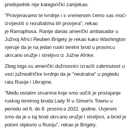
predsjednik nije kategorički zanijekao.
"Provjeravamo te tvrdnje i s vremenom ćemo vas moći
izvijestiti o rezultatima tih provjera", rekao
je Ramaphosa. Ranije danas američki ambasador u
Južnoj Africi Reuben Brigety je rekao kako Washington
vjeruje da je na jedan ruski teretni brod u prosincu
ukrcano oružje i streljivo iz Južne Afrike.
Zbog toga su američki dužnosnici izrazili zabrinutost u
vezi južnoafričke tvrdnje da je "neutralna" u pogledu
rata Rusije i Ukrajine.
"Među ostalim stvarima koje smo uočili je pristajanje
ruskog teretnog broda Lady R u Simon's Townu u
periodu od 6. do 8. prosinca 2022. godine. Uvjereni
smo da je u taj brod ukrcano oružje i streljivo, a brod je
potom otplovio u Rusiju", rekao je Brigety.