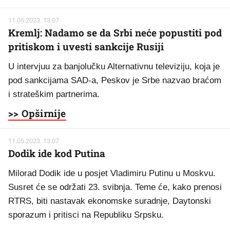
11.05.2023. 13:07
Kremlj: Nadamo se da Srbi neće popustiti pod
pritiskom i uvesti sankcije Rusiji
U intervjuu za banjolučku Alternativnu televiziju, koja je
pod sankcijama SAD-a, Peskov je Srbe nazvao braćom
i strateškim partnerima.
>> Opširnije
11.05.2023. 13:07
Dodik ide kod Putina
Milorad Dodik ide u posjet Vladimiru Putinu u Moskvu.
Susret će se održati 23. svibnja. Teme će, kako prenosi
RTRS, biti nastavak ekonomske suradnje, Daytonski
sporazum i pritisci na Republiku Srpsku.