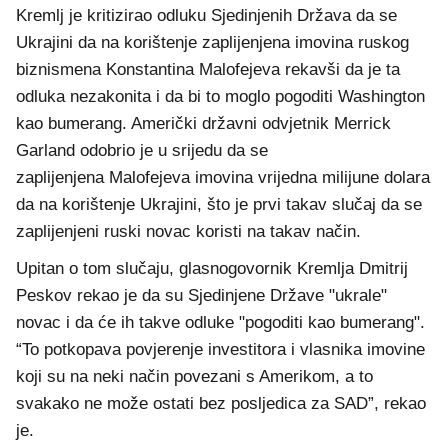
Kremlj je kritizirao odluku Sjedinjenih Država da se
Ukrajini da na korištenje zaplijenjena imovina ruskog
biznismena Konstantina Malofejeva rekavši da je ta
odluka nezakonita i da bi to moglo pogoditi Washington
kao bumerang. Američki državni odvjetnik Merrick
Garland odobrio je u srijedu da se
zaplijenjena Malofejeva imovina vrijedna milijune dolara
da na korištenje Ukrajini, što je prvi takav slučaj da se
zaplijenjeni ruski novac koristi na takav način.
Upitan o tom slučaju, glasnogovornik Kremlja Dmitrij
Peskov rekao je da su Sjedinjene Države "ukrale"
novac i da će ih takve odluke "pogoditi kao bumerang".
“To potkopava povjerenje investitora i vlasnika imovine
koji su na neki način povezani s Amerikom, a to
svakako ne može ostati bez posljedica za SAD”, rekao
je.