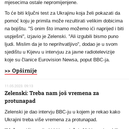
mjesecima ostale nepromijenjene.
To će biti ključni test za Ukrajinu koja želi pokazati da
pomoć koju je primila može rezultirati velikim dobicima
na bojištu. ''S onim što imamo možemo ići naprijed i biti
uspješni'', izjavio je Zelenski. ''Ali izgubili bismo puno
ljudi. Mislim da je to neprihvatljivo'', dodao je u svom
sjedištu u Kijevu u intervjuu za javne radiotelevizije
koje su članice Eurovision Newsa, poput BBC-ja.
>> Opširnije
11.05.2023. 09:13
Zelenski: Treba nam još vremena za
protunapad
Zelenski je dao intervju BBC-ju u kojem je rekao kako
Ukrajini treba više vremena za protunapad.