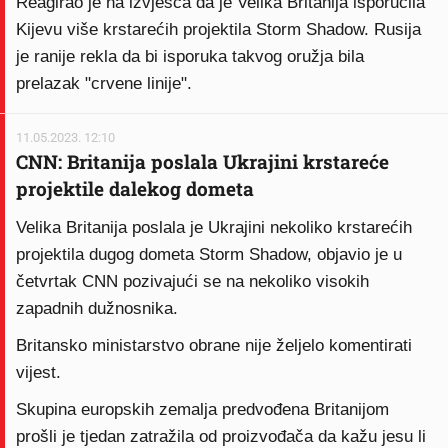
Reagirao je na izvješća da je Velika Britanija isporučila
Kijevu više krstarećih projektila Storm Shadow. Rusija
je ranije rekla da bi isporuka takvog oružja bila
prelazak "crvene linije".
11.05.2023. 12:10
CNN: Britanija poslala Ukrajini krstareće
projektile dalekog dometa
Velika Britanija poslala je Ukrajini nekoliko krstarećih
projektila dugog dometa Storm Shadow, objavio je u
četvrtak CNN pozivajući se na nekoliko visokih
zapadnih dužnosnika.
Britansko ministarstvo obrane nije željelo komentirati
vijest.
Skupina europskih zemalja predvođena Britanijom
prošli je tjedan zatražila od proizvođača da kažu jesu li