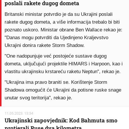
poslali rakete dugog dometa
Britanski ministar potvrdio je da su Ukrajini poslali
rakete dugog dometa, a više informacija trebalo bi biti
poznato uskoro. Ministar obrane Ben Wallace rekao je:
"Danas mogu potvrditi da Ujedinjeno Kraljevstvo
Ukrajini donira rakete Storm Shadow.
"One nadopunjuje već postojeće sustave dugog
dometa, uključujući projektile HIMARS i Harpoon, kao i
vlastitu ukrajinsku krstareću raketu Neptun", rekao je.
"Ukrajina ima pravo braniti se. Korištenje Storm
Shadowa omogućit će Ukrajini da potisne ruske snage
unutar svog teritorija", rekao je.
11.05.2023. 13:34
Ukrajinski zapovjednik: Kod Bahmuta smo
protjerali Ruse dva kilometra