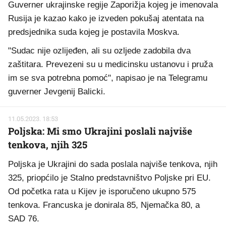
Guverner ukrajinske regije Zaporižja kojeg je imenovala
Rusija je kazao kako je izveden pokušaj atentata na
predsjednika suda kojeg je postavila Moskva.
"Sudac nije ozlijeđen, ali su ozljede zadobila dva
zaštitara. Prevezeni su u medicinsku ustanovu i pruža
im se sva potrebna pomoć", napisao je na Telegramu
guverner Jevgenij Balicki.
11.05.2023. 18:53
Poljska: Mi smo Ukrajini poslali najviše
tenkova, njih 325
Poljska je Ukrajini do sada poslala najviše tenkova, njih
325, priopćilo je Stalno predstavništvo Poljske pri EU.
Od početka rata u Kijev je isporučeno ukupno 575
tenkova. Francuska je donirala 85, Njemačka 80, a
SAD 76.