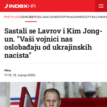
PRETPLATA
ZID
VIJESTI
OGLASI
CIJENE
SPORT
MAGAZIN
RECEPTI
KALENDA
Sastali se Lavrov i Kim Jong-
un. "Vaši vojnici nas
oslobađaju od ukrajinskih
nacista"
Hina
17:13, 12. srpnja 2025.