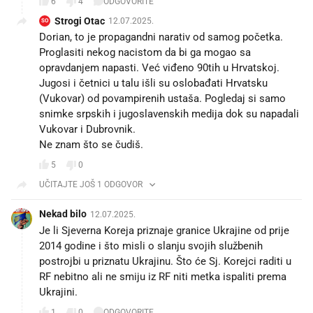
6
4
ODGOVORITE
Strogi Otac
12.07.2025.
SO
Dorian, to je propagandni narativ od samog početka.
Proglasiti nekog nacistom da bi ga mogao sa
opravdanjem napasti. Već viđeno 90tih u Hrvatskoj.
Jugosi i četnici u talu išli su oslobađati Hrvatsku
(Vukovar) od povampirenih ustaša. Pogledaj si samo
snimke srpskih i jugoslavenskih medija dok su napadali
Vukovar i Dubrovnik.
Ne znam što se čudiš.
5
0
UČITAJTE JOŠ 1 ODGOVOR
Nekad bilo
12.07.2025.
Je li Sjeverna Koreja priznaje granice Ukrajine od prije
2014 godine i što misli o slanju svojih službenih
postrojbi u priznatu Ukrajinu. Što će Sj. Korejci raditi u
RF nebitno ali ne smiju iz RF niti metka ispaliti prema
Ukrajini.
1
0
ODGOVORITE