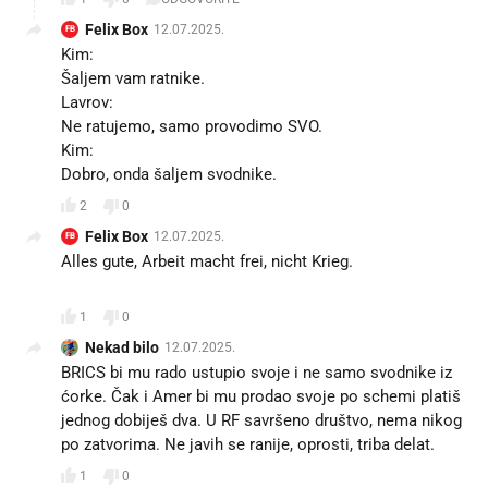
Felix Box
12.07.2025.
FB
Kim:
Šaljem vam ratnike.
Lavrov:
Ne ratujemo, samo provodimo SVO.
Kim:
Dobro, onda šaljem svodnike.
2
0
Felix Box
12.07.2025.
FB
Alles gute, Arbeit macht frei, nicht Krieg.
👋
1
0
Nekad bilo
12.07.2025.
BRICS bi mu rado ustupio svoje i ne samo svodnike iz
ćorke. Čak i Amer bi mu prodao svoje po schemi platiš
jednog dobiješ dva. U RF savršeno društvo, nema nikog
po zatvorima. Ne javih se ranije, oprosti, triba delat.👋
1
0