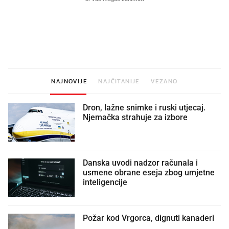
Mjesecima planiramo novu
Što povezuje Lexus i
kuhinju, a jednu važnu odluku
legendarnog Ponyja?
donesemo u samo deset minuta
NAJNOVIJE
NAJČITANIJE
VEZANO
Dron, lažne snimke i ruski utjecaj.
Njemačka strahuje za izbore
Danska uvodi nadzor računala i
usmene obrane eseja zbog umjetne
inteligencije
Požar kod Vrgorca, dignuti kanaderi