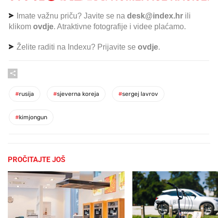
Imate važnu priču? Javite se na
desk@index.hr
ili
klikom
ovdje
. Atraktivne fotografije i videe plaćamo.
Želite raditi na Indexu? Prijavite se
ovdje
.
#
rusija
#
sjeverna koreja
#
sergej lavrov
#
kimjongun
PROČITAJTE JOŠ