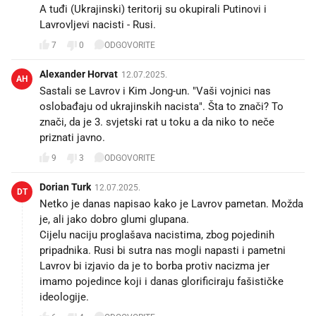
A tuđi (Ukrajinski) teritorij su okupirali Putinovi i
Lavrovljevi nacisti - Rusi.
7
0
ODGOVORITE
Alexander Horvat
12.07.2025.
AH
Sastali se Lavrov i Kim Jong-un. "Vaši vojnici nas
oslobađaju od ukrajinskih nacista". Šta to znači? To
znači, da je 3. svjetski rat u toku a da niko to neče
priznati javno.
9
3
ODGOVORITE
Dorian Turk
12.07.2025.
DT
Netko je danas napisao kako je Lavrov pametan. Možda
je, ali jako dobro glumi glupana.
Cijelu naciju proglašava nacistima, zbog pojedinih
pripadnika. Rusi bi sutra nas mogli napasti i pametni
Lavrov bi izjavio da je to borba protiv nacizma jer
imamo pojedince koji i danas glorificiraju fašističke
ideologije.