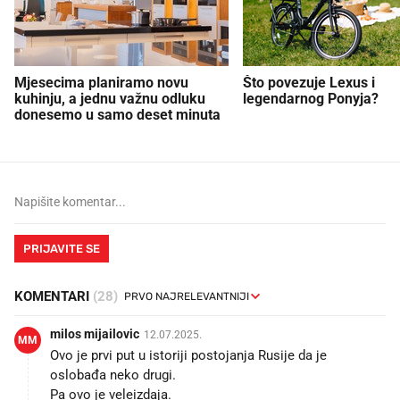
Mjesecima planiramo novu
Što povezuje Lexus i
kuhinju, a jednu važnu odluku
legendarnog Ponyja?
donesemo u samo deset minuta
PRIJAVITE SE
KOMENTARI
(28)
milos mijailovic
12.07.2025.
MM
Ovo je prvi put u istoriji postojanja Rusije da je
oslobađa neko drugi.
Pa ovo je veleizdaja.