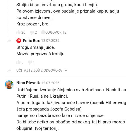
Staljin bi se prevrtao u grobu, kao i Lenjin.
Pa ovom izjavom , ova budala je priznala kapitulaciju
sopstvene države !
Kroz prozor , bre !
20
2
ODGOVORITE
Felix Box
12.07.2025.
FB
Strogi, smanji juice.
Možda prepoznaš ironiju.
5
1
UČITAJTE JOŠ 2 ODGOVORA
Nino Plevnik
12.07.2025.
Uobičajeno izvrtanje činjenica svih zločinaca. Nacisti su
Putin i Rusi, a ne Ukrajinci.
A osim toga to lažljivo smeće Lavrov (učenik Hitlerovog
šefa propaganda Jozefa Gebelsa)
namjerno i bezobrazno laže i izvrče činjenice.
Da bi tebe netko oslobađao od nekog, taj bi prvo morao
okupirati tvoj teritorij.