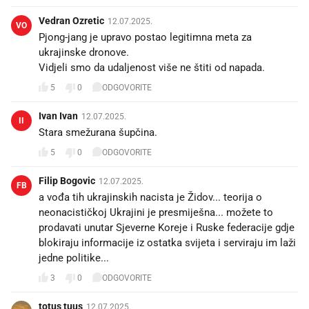
Vedran Ozretic
12.07.2025.
VO
Pjong-jang je upravo postao legitimna meta za
ukrajinske dronove.
Vidjeli smo da udaljenost više ne štiti od napada.
5
0
ODGOVORITE
Ivan Ivan
12.07.2025.
II
Stara smežurana šupčina.
5
0
ODGOVORITE
Filip Bogovic
12.07.2025.
FB
a vođa tih ukrajinskih nacista je Židov... teorija o
neonacističkoj Ukrajini je presmiješna... možete to
prodavati unutar Sjeverne Koreje i Ruske federacije gdje
blokiraju informacije iz ostatka svijeta i serviraju im laži
jedne politike...
3
0
ODGOVORITE
totus tuus
12.07.2025.