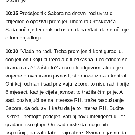
10:35
Predsjednik Sabora na dnevni red uvrstio
prijedlog o opozivu premijer Tihomira Oreškovića.
Sada počinje teći rok od osam dana Vladi da se očituje
o tom prijedlogu.
10:30
"Vlada ne radi. Treba promijeniti konfiguraciju, i
donijeti onu koju bi trebala biti efikasna. I odjednom se
dramatizira?! Zašto to? Jesmo li odgovorni ako cijelo
vrijeme provociramo javnost, što može izmaći kontroli.
Oni koji odmah i sad prizivaju izbore, to nisu radili prije
6 mjeseci, kad je cijela javnost to tražila čim prije. A
sad, pozivajući se na interese RH, traže raspuštanje
Sabora, da odu svi i kažu da je to interes RH. Budite
iskreni, nemojte podcjenjivati njihovu inteligenciju, jer
građani nisu glupi. Oni sad misle da mogu biti
uspješniji, pa zato fabriciraju afere. Svima je jasno da