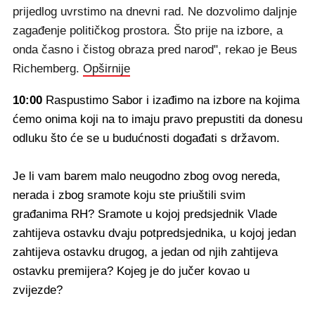
prijedlog uvrstimo na dnevni rad. Ne dozvolimo daljnje
zagađenje političkog prostora. Što prije na izbore, a
onda časno i čistog obraza pred narod", rekao je Beus
Richemberg.
Opširnije
10:00
Raspustimo Sabor i izađimo na izbore na kojima
ćemo onima koji na to imaju pravo prepustiti da donesu
odluku što će se u budućnosti događati s državom.
Je li vam barem malo neugodno zbog ovog nereda,
nerada i zbog sramote koju ste priuštili svim
građanima RH? Sramote u kojoj predsjednik Vlade
zahtijeva ostavku dvaju potpredsjednika, u kojoj jedan
zahtijeva ostavku drugog, a jedan od njih zahtijeva
ostavku premijera? Kojeg je do jučer kovao u
zvijezde?