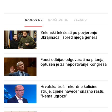
donesemo u samo deset minuta
NAJNOVIJE
NAJČITANIJE
VEZANO
Zelenski tek šesti po povjerenju
Ukrajinaca, ispred njega generali
Fauci odbijao odgovarati na pitanja,
optužen je za nepoštivanje Kongresa
Hrvatska troši rekordne količine
struje, cijene navečer snažno rastu.
"Nema ugroze"