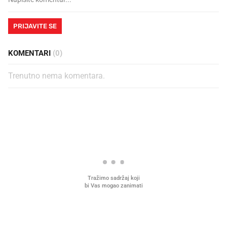
PRIJAVITE SE
KOMENTARI
(0)
Trenutno nema komentara.
PROČITAJTE JOŠ
Mjesecima planiramo novu
Što povezuje Lexus i
kuhinju, a jednu važnu odluku
legendarnog Ponyja?