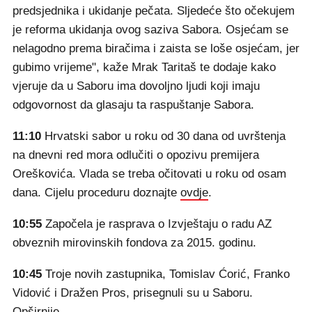
predsjednika i ukidanje pečata. Sljedeće što očekujem
je reforma ukidanja ovog saziva Sabora. Osjećam se
nelagodno prema biračima i zaista se loše osjećam, jer
gubimo vrijeme", kaže Mrak Taritaš te dodaje kako
vjeruje da u Saboru ima dovoljno ljudi koji imaju
odgovornost da glasaju ta raspuštanje Sabora.
11:10
Hrvatski sabor u roku od 30 dana od uvrštenja
na dnevni red mora odlučiti o opozivu premijera
Oreškovića. Vlada se treba očitovati u roku od osam
dana. Cijelu proceduru doznajte
ovdje
.
10:55
Započela je rasprava o Izvještaju o radu AZ
obveznih mirovinskih fondova za 2015. godinu.
10:45
Troje novih zastupnika, Tomislav Ćorić, Franko
Vidović i Dražen Pros, prisegnuli su u Saboru.
Opširnije