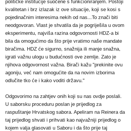
političke institucije suočene s funkcioniranjem. Postoji
kvalitetan i brz izlazak iz ove situacije, koji se kosi s
pojedinačnim interesima nekih od nas...To znači biti
neodgovoran. Vlast je shvatila da je pogriješila u ovom
eksperimentu, najviša razina odgovornosti HDZ-a bi
bila da omogućimo da što prije vratimo naše mandate
biračima. HDZ će sigurno, snažnija ili manje snažna,
igrati važnu ulogu u budućnosti ove zemlje. Zato je
njihova odgovornost važna. Birači kažu "prekinite ovu
agoniju, već nam omogućite da na novim izborima
odlučite tko će i kako voditi državu."
Odgovorimo na zahtjev onih koji su nas ovdje poslali.
U saborsku proceduru poslan je prijedlog za
raspuštanje Hrvatskog sabora. Apeliram na Reinera da
taj prijedlog shvati i prihvati kao najvažniji prijedlog o
kojem valja glasovati u Saboru i da što prije taj