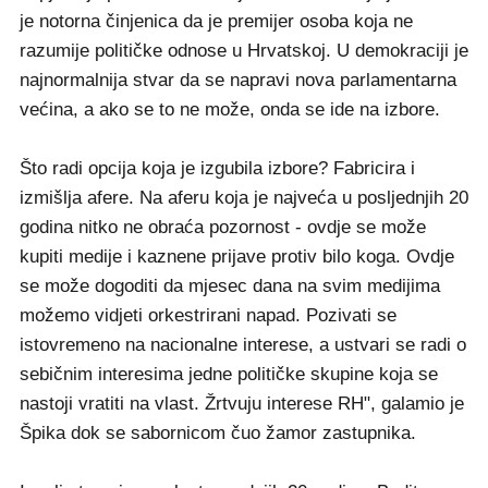
je notorna činjenica da je premijer osoba koja ne
razumije političke odnose u Hrvatskoj. U demokraciji je
najnormalnija stvar da se napravi nova parlamentarna
većina, a ako se to ne može, onda se ide na izbore.
Što radi opcija koja je izgubila izbore? Fabricira i
izmišlja afere. Na aferu koja je najveća u posljednjih 20
godina nitko ne obraća pozornost - ovdje se može
kupiti medije i kaznene prijave protiv bilo koga. Ovdje
se može dogoditi da mjesec dana na svim medijima
možemo vidjeti orkestrirani napad. Pozivati se
istovremeno na nacionalne interese, a ustvari se radi o
sebičnim interesima jedne političke skupine koja se
nastoji vratiti na vlast. Žrtvuju interese RH", galamio je
Špika dok se sabornicom čuo žamor zastupnika.