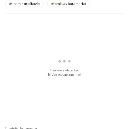
#
tihomir orešković
#
tomislav karamarko
PROČITAJTE JOŠ
Mjesecima planiramo novu
Što povezuje Lexus i
kuhinju, a jednu važnu odluku
legendarnog Ponyja?
donesemo u samo deset minuta