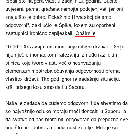
Ispali ste najgora vlast u zadnjih 20 godina. Budite
uvjereni, pamet građana nemojte podcjenjivati jer oni
znaju što je dobro. Pokažimo Hrvatskoj da smo
odgovorni", zaključio je Špika, kojem su oporbeni
zastupnici ironično zapljeskali.
Opširnije
10:10
"Otežavaju funkcioniranje čitave države. Ovdje
nije riječ o momačkom natezanju između različitih
silnica koje tvore vlast, već o neshvaćanju
elementarnih potreba očuvanja odgovornosti prema
vlastitoj državi. Tko god ignorira sadašnju situaciju,
krši prisegu koju smo dali u Saboru.
Naša je zadaća da budemo odgovorni i da shvatimo da
se najvažnije odluke moraju moći donositi u Saboru, a
da svatko od nas mora biti odgovoran da prepozna sve
ono što nije dobro za budućnost zemlje. Mnoge su