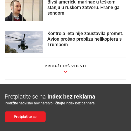
Bivši američki marinac u teškom
stanju u ruskom zatvoru. Hrane ga
sondom
Kontrola leta nije zaustavila promet.
Avion prošao preblizu helikoptera s
Trumpom
PRIKAŽI JOŠ VIJESTI
Pretplatite se na
Index bez reklama
Podržite neovisno novinarstvo i čitajte Index bez bannera.
Pretplatite se