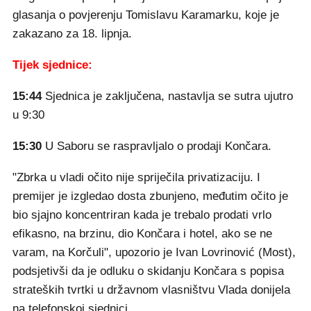
glasanja o povjerenju Tomislavu Karamarku, koje je
zakazano za 18. lipnja.
Tijek sjednice:
15:44
Sjednica je zaključena, nastavlja se sutra ujutro
u 9:30
15:30
U Saboru se raspravljalo o prodaji Končara.
"Zbrka u vladi očito nije spriječila privatizaciju. I
premijer je izgledao dosta zbunjeno, međutim očito je
bio sjajno koncentriran kada je trebalo prodati vrlo
efikasno, na brzinu, dio Končara i hotel, ako se ne
varam, na Korčuli", upozorio je Ivan Lovrinović (Most),
podsjetivši da je odluku o skidanju Končara s popisa
strateških tvrtki u državnom vlasništvu Vlada donijela
na telefonskoj sjednici.