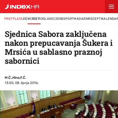
PRETPLATA
ZID
VIJESTI
OGLASI
CIJENE
SPORT
MAGAZIN
RECEPTI
KALENDA
Sjednica Sabora zaključena
nakon prepucavanja Šukera i
Mrsića u sablasno praznoj
sabornici
M.Č.,Hina,F.Ć.
13:50, 08. lipnja 2016.