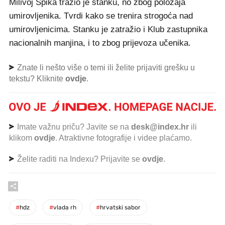
Milivoj Špika tražio je stanku, no zbog položaja
umirovljenika. Tvrdi kako se trenira strogoća nad
umirovljenicima. Stanku je zatražio i Klub zastupnika
nacionalnih manjina, i to zbog prijevoza učenika.
Znate li nešto više o temi ili želite prijaviti grešku u
tekstu? Kliknite
ovdje
.
Imate važnu priču? Javite se na
desk@index.hr
ili
klikom
ovdje
. Atraktivne fotografije i videe plaćamo.
Želite raditi na Indexu? Prijavite se
ovdje
.
#
hdz
#
vlada rh
#
hrvatski sabor