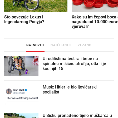
Što povezuje Lexus i
Kako su im čepovi boca d
legendarnog Ponyja?
nagradu od 10.000 eura
vjerovali"
NAJNOVIJE
NAJČITANIJE
VEZANO
U rodilištima testirali bebe na
spinalnu mišićnu atrofiju, otkrili je
kod njih 15
Musk: Hitler je bio ljevičarski
socijalist
U Sisku pronađeno tijelo muškarca u