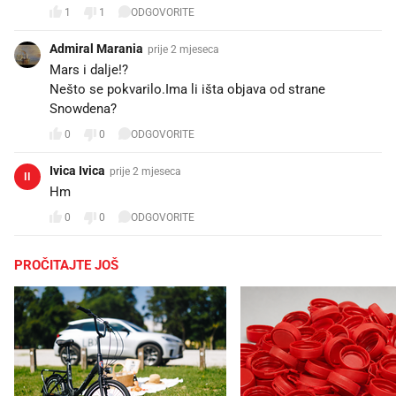
1
1
ODGOVORITE
Admiral Marania
prije 2 mjeseca
Mars i dalje!?
Nešto se pokvarilo.Ima li išta objava od strane
Snowdena?
0
0
ODGOVORITE
Ivica Ivica
prije 2 mjeseca
II
Hm
0
0
ODGOVORITE
PROČITAJTE JOŠ