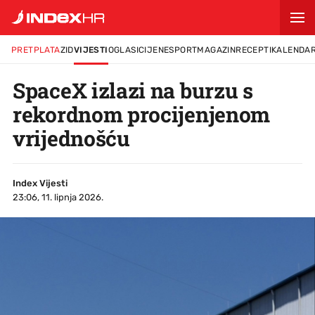
PRETPLATA
ZID
VIJESTI
OGLASI
CIJENE
SPORT
MAGAZIN
RECEPTI
KALENDA
SpaceX izlazi na burzu s
rekordnom procijenjenom
vrijednošću
Index Vijesti
23:06, 11. lipnja 2026.