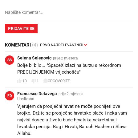
PRIJAVITE SE
KOMENTARI
(4)
Selena Selenovic
prije 2 mjeseca
SS
Bolje bi bilo... "SpaceX izlazi na burzu s rekordnom
PRECIJENJENOM vrijednošću"
10
1
ODGOVORITE
Francesco Delavega
prije 2 mjeseca
FD
Uređivano
Vjerujem da prosječni hrvat ne može podnijeti ove
brojke. Držite se prosječne hrvatske plaće i neka vam
najviši doseg u životu bude hrvatska nekretnina i
hrvatska penzija. Bog i Hrvati, Baruch Hashem i Slava
Allahu.