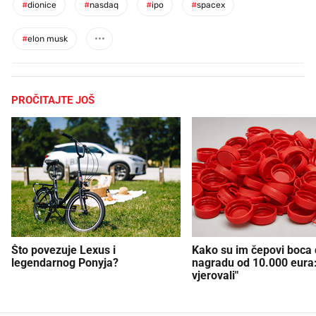
#
dionice
#
nasdaq
#
ipo
#
spacex
#
elon musk
PROČITAJTE JOŠ
Što povezuje Lexus i
Kako su im čepovi boca d
legendarnog Ponyja?
nagradu od 10.000 eura
vjerovali"