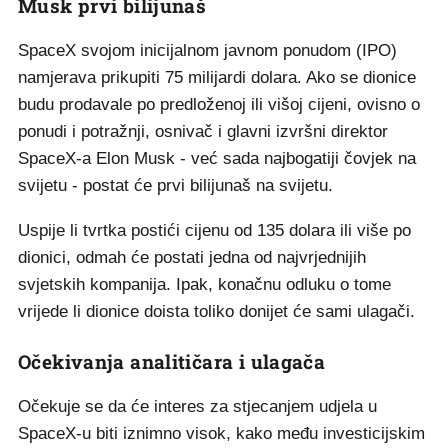
Musk prvi bilijunaš
SpaceX svojom inicijalnom javnom ponudom (IPO)
namjerava prikupiti 75 milijardi dolara. Ako se dionice
budu prodavale po predloženoj ili višoj cijeni, ovisno o
ponudi i potražnji, osnivač i glavni izvršni direktor
SpaceX-a Elon Musk - već sada najbogatiji čovjek na
svijetu - postat će prvi bilijunaš na svijetu.
Uspije li tvrtka postići cijenu od 135 dolara ili više po
dionici, odmah će postati jedna od najvrjednijih
svjetskih kompanija. Ipak, konačnu odluku o tome
vrijede li dionice doista toliko donijet će sami ulagači.
Očekivanja analitičara i ulagača
Očekuje se da će interes za stjecanjem udjela u
SpaceX-u biti iznimno visok, kako među investicijskim