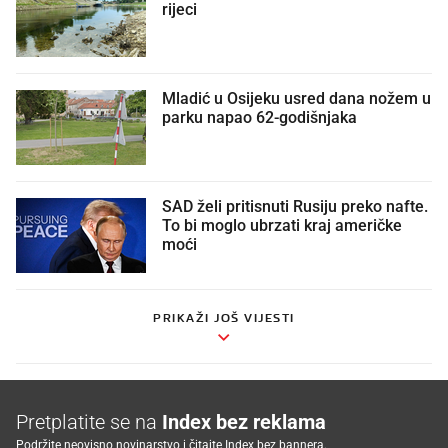
rijeci
Mladić u Osijeku usred dana nožem u
parku napao 62-godišnjaka
SAD želi pritisnuti Rusiju preko nafte.
To bi moglo ubrzati kraj američke
moći
PRIKAŽI JOŠ VIJESTI
Pretplatite se na
Index bez reklama
Podržite neovisno novinarstvo i čitajte Index bez bannera.