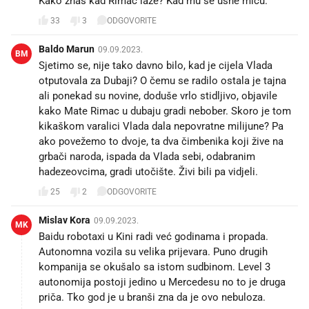
Kako znaš kad Rimac laže? Kad mu se usne miču.
33
3
ODGOVORITE
Baldo Marun
09.09.2023.
BM
Sjetimo se, nije tako davno bilo, kad je cijela Vlada
otputovala za Dubaji? O čemu se radilo ostala je tajna
ali ponekad su novine, doduše vrlo stidljivo, objavile
kako Mate Rimac u dubaju gradi nebober. Skoro je tom
kikaškom varalici Vlada dala nepovratne milijune? Pa
ako povežemo to dvoje, ta dva čimbenika koji žive na
grbači naroda, ispada da Vlada sebi, odabranim
hadezeovcima, gradi utočište. Živi bili pa vidjeli.
25
2
ODGOVORITE
Mislav Kora
09.09.2023.
MK
Baidu robotaxi u Kini radi već godinama i propada.
Autonomna vozila su velika prijevara. Puno drugih
kompanija se okušalo sa istom sudbinom. Level 3
autonomija postoji jedino u Mercedesu no to je druga
priča. Tko god je u branši zna da je ovo nebuloza.