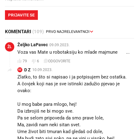
PRIJAVITE SE
KOMENTARI
(109)
Željko LaPavec
09.09.2023.
ŽL
Voza vas Mate u robotaksiju ko mlade majmune 😁 ...
79
6
ODGOVORITE
D Z
10.09.2023.
DZ
Zlatko, to što si napisao i ja potpisujem bez ostatka.
A čovjek koji nas je sve istinski zadužio pjevao je
ovako:
U mog babe para mlogo, hej!
Da izbrojiš ne bi mogo sve.
Pa se selom pripoveda da smo prave lole,
Ma, zavidi nam neki sitan svet.
Ume život biti tmuran kad gledaš od dole,
Ma budi zato sivi soko, pa se vini u visoko, hej!