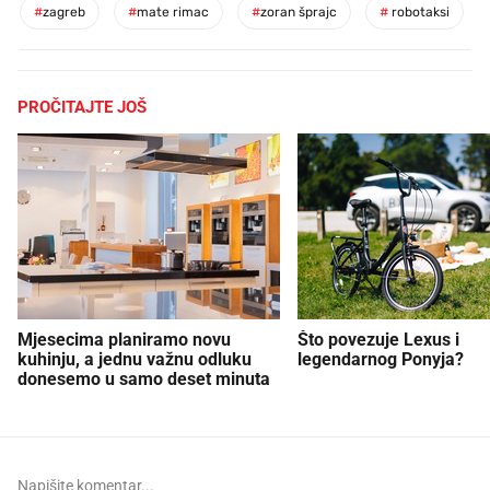
#
zagreb
#
mate rimac
#
zoran šprajc
#
robotaksi
PROČITAJTE JOŠ
Mjesecima planiramo novu
Što povezuje Lexus i
kuhinju, a jednu važnu odluku
legendarnog Ponyja?
donesemo u samo deset minuta