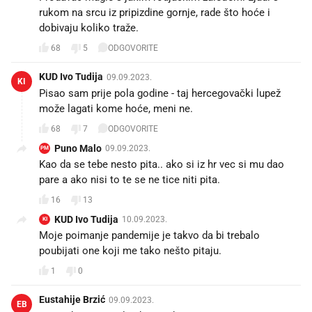
rukom na srcu iz pripizdine gornje, rade što hoće i
dobivaju koliko traže.
68
5
ODGOVORITE
KUD Ivo Tudija
09.09.2023.
KI
Pisao sam prije pola godine - taj hercegovački lupež
može lagati kome hoće, meni ne.
68
7
ODGOVORITE
Puno Malo
09.09.2023.
PM
Kao da se tebe nesto pita.. ako si iz hr vec si mu dao
pare a ako nisi to te se ne tice niti pita.
16
13
KUD Ivo Tudija
10.09.2023.
KI
Moje poimanje pandemije je takvo da bi trebalo
poubijati one koji me tako nešto pitaju.
1
0
Eustahije Brzić
09.09.2023.
EB