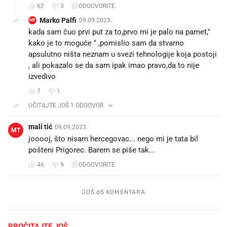
62
3
ODGOVORITE
Marko Palfi
09.09.2023.
MP
kada sam čuo prvi put za to,prvo mi je palo na pamet,"
kako je to moguće " ,pomislio sam da stvarno
apsulutno ništa neznam u svezi tehnologije koja postoji
, ali pokazalo se da sam ipak imao pravo,da to nije
izvedivo
7
1
UČITAJTE JOŠ 1 ODGOVOR
mali tić
09.09.2023.
MT
jooooj, što nisam hercegovac... nego mi je tata bil
pošteni Prigorec. Barem se piše tak...
46
9
ODGOVORITE
JOŠ 65 KOMENTARA
PROČITAJTE JOŠ