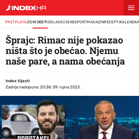
PRETPLATA
ZID
VIJESTI
OGLASI
CIJENE
SPORT
MAGAZIN
RECEPTI
KALENDA
Šprajc: Rimac nije pokazao
ništa što je obećao. Njemu
naše pare, a nama obećanja
Index Vijesti
Zadnja nadopuna: 20:38, 09. rujna 2023.