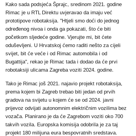
Kako sada podsjeća Šprajc, sredinom 2021. godine
Rimac je u RTL Direktu uvjeravao da imaju već
prototipove robotaksija. "Htjeli smo doći do jednog
određenog nivoa i onda ga pokazati, što će biti
početkom sljedeće godine. Vjerujte mi, bit ćete
oduševljeni. U Hrvatskoj ćemo raditi nešto za cijeli
svijet, bit će veće i od Rimac automobila i od
Bugattija", rekao je Rimac tada i dodao da će prvi
robotaksiji ulicama Zagreba voziti 2024. godine.
Tako je Rimac još 2021. najavio projekt robotaksija,
prema kojem bi Zagreb trebao biti jedan od prvih
gradova na svijetu u kojem će se od 2024. javni
prijevoz odvijati autonomnim električnim vozilima bez
vozača. Planirano je da će Zagrebom voziti oko 700
takvih vozila. Europska komisija odobrila je za taj
projekt 180 milijuna eura bespovratnih sredstava.