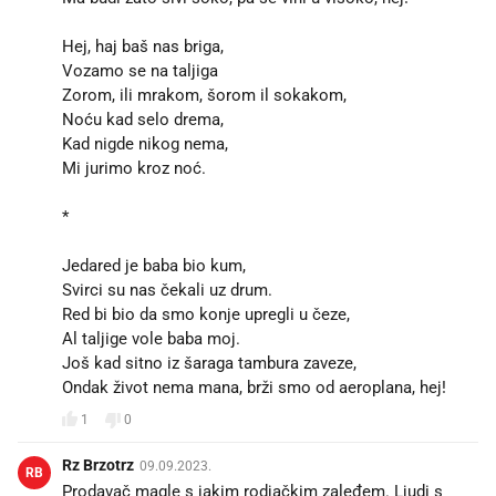
Hej, haj baš nas briga,
Vozamo se na taljiga
Zorom, ili mrakom, šorom il sokakom,
Noću kad selo drema,
Kad nigde nikog nema,
Mi jurimo kroz noć.
*
Jedared je baba bio kum,
Svirci su nas čekali uz drum.
Red bi bio da smo konje upregli u čeze,
Al taljige vole baba moj.
Još kad sitno iz šaraga tambura zaveze,
Ondak život nema mana, brži smo od aeroplana, hej!
1
0
Rz Brzotrz
09.09.2023.
RB
Prodavač magle s jakim rodjačkim zaleđem. Ljudi s