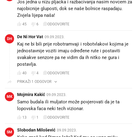
Jos jedna u nizu pljacka i razbacivanja nasim novcem za
najobicnije gluposti, dok se naše bolnice raspadaju.
Zivjela lijepa naša!
45
6
ODGOVORITE
De Ni Hor Vat
09.09.2023.
DH
Kaj ne bi bili prije robotramvaji i robotvlakovi kojima je
jednostavnije voziti imaju određene rute i postaviti
svakakve senzore pa ne vidim da ih nitko ne gura i
postavlja.
40
4
ODGOVORITE
PRIKAŽI 1 ODGOVOR
Mojmira Kakić
09.09.2023.
MK
Samo budala ili muljator može povjerovati da je ta
lopovska faca neki tech vizionar.
13
1
ODGOVORITE
Slobodan Milošević
09.09.2023.
SM