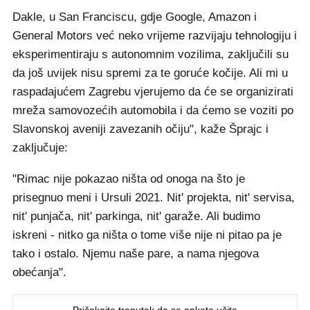
Dakle, u San Franciscu, gdje Google, Amazon i
General Motors već neko vrijeme razvijaju tehnologiju i
eksperimentiraju s autonomnim vozilima, zaključili su
da još uvijek nisu spremi za te goruće kočije. Ali mi u
raspadajućem Zagrebu vjerujemo da će se organizirati
mreža samovozećih automobila i da ćemo se voziti po
Slavonskoj aveniji zavezanih očiju", kaže Šprajc i
zaključuje:
"Rimac nije pokazao ništa od onoga na što je
prisegnuo meni i Ursuli 2021. Nit' projekta, nit' servisa,
nit' punjača, nit' parkinga, nit' garaže. Ali budimo
iskreni - nitko ga ništa o tome više nije ni pitao pa je
tako i ostalo. Njemu naše pare, a nama njegova
obećanja".