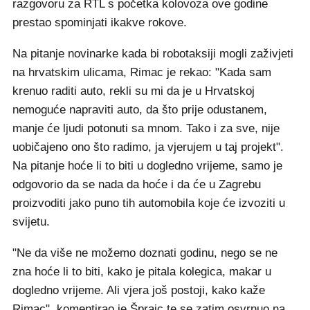
razgovoru za RTL s početka kolovoza ove godine
prestao spominjati ikakve rokove.
Na pitanje novinarke kada bi robotaksiji mogli zaživjeti
na hrvatskim ulicama, Rimac je rekao: "Kada sam
krenuo raditi auto, rekli su mi da je u Hrvatskoj
nemoguće napraviti auto, da što prije odustanem,
manje će ljudi potonuti sa mnom. Tako i za sve, nije
uobičajeno ono što radimo, ja vjerujem u taj projekt".
Na pitanje hoće li to biti u dogledno vrijeme, samo je
odgovorio da se nada da hoće i da će u Zagrebu
proizvoditi jako puno tih automobila koje će izvoziti u
svijetu.
"Ne da više ne možemo doznati godinu, nego se ne
zna hoće li to biti, kako je pitala kolegica, makar u
dogledno vrijeme. Ali vjera još postoji, kako kaže
Rimac", komentirao je Šprajc te se zatim osvrnuo na