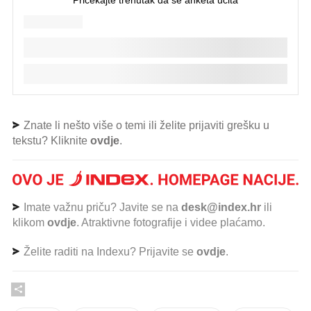
Znate li nešto više o temi ili želite prijaviti grešku u
tekstu? Kliknite
ovdje
.
Imate važnu priču? Javite se na
desk@index.hr
ili
klikom
ovdje
. Atraktivne fotografije i videe plaćamo.
Želite raditi na Indexu? Prijavite se
ovdje
.