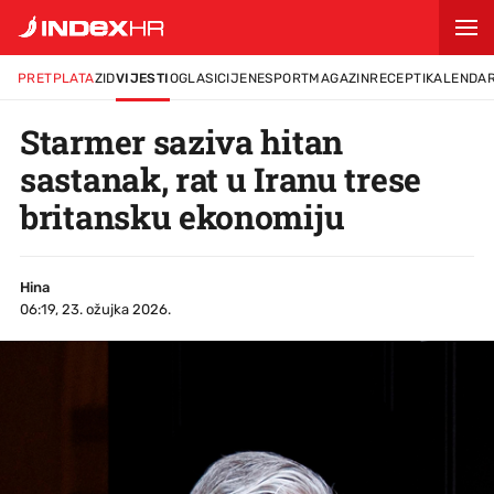
PRETPLATA
ZID
VIJESTI
OGLASI
CIJENE
SPORT
MAGAZIN
RECEPTI
KALENDA
Starmer saziva hitan
sastanak, rat u Iranu trese
britansku ekonomiju
Hina
06:19, 23. ožujka 2026.