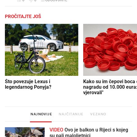
0
0
ODGOVORITE
PROČITAJTE JOŠ
Što povezuje Lexus i
Kako su im čepovi boca d
legendarnog Ponyja?
nagradu od 10.000 eura
vjerovali"
NAJNOVIJE
NAJČITANIJE
VEZANO
VIDEO
Ovo je balkon u Rijeci s kojeg
su pali maloljetnici