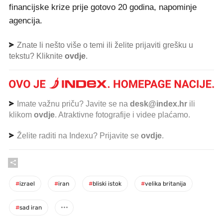
financijske krize prije gotovo 20 godina, napominje
agencija.
Znate li nešto više o temi ili želite prijaviti grešku u
tekstu? Kliknite
ovdje
.
Imate važnu priču? Javite se na
desk@index.hr
ili
klikom
ovdje
. Atraktivne fotografije i videe plaćamo.
Želite raditi na Indexu? Prijavite se
ovdje
.
#
izrael
#
iran
#
bliski istok
#
velika britanija
#
sad iran