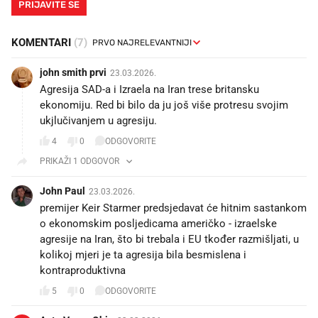
PRIJAVITE SE
KOMENTARI
(7)
john smith prvi
23.03.2026.
Agresija SAD-a i Izraela na Iran trese britansku
ekonomiju. Red bi bilo da ju još više protresu svojim
ukjlučivanjem u agresiju.
4
0
ODGOVORITE
PRIKAŽI 1 ODGOVOR
John Paul
23.03.2026.
premijer Keir Starmer predsjedavat će hitnim sastankom
o ekonomskim posljedicama američko - izraelske
agresije na Iran, što bi trebala i EU tkođer razmišljati, u
kolikoj mjeri je ta agresija bila besmislena i
kontraproduktivna
5
0
ODGOVORITE