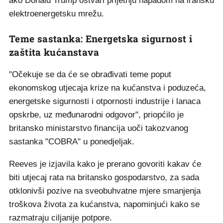
ako Donald Trump ostvari prijetnju napadom na iransku
elektroenergetsku mrežu.
Teme sastanka: Energetska sigurnost i
zaštita kućanstava
"Očekuje se da će se obrađivati teme poput
ekonomskog utjecaja krize na kućanstva i poduzeća,
energetske sigurnosti i otpornosti industrije i lanaca
opskrbe, uz međunarodni odgovor", priopćilo je
britansko ministarstvo financija uoči takozvanog
sastanka "COBRA" u ponedjeljak.
Reeves je izjavila kako je prerano govoriti kakav će
biti utjecaj rata na britansko gospodarstvo, za sada
otklonivši pozive na sveobuhvatne mjere smanjenja
troškova života za kućanstva, napominjući kako se
razmatraju ciljanije potpore.