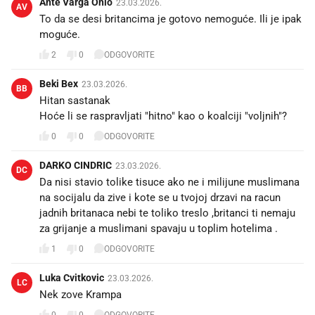
Ante Varga Ohio
23.03.2026.
AV
To da se desi britancima je gotovo nemoguće. Ili je ipak
moguće.
2
0
ODGOVORITE
Beki Bex
23.03.2026.
BB
Hitan sastanak
Hoće li se raspravljati "hitno" kao o koalciji "voljnih"?
0
0
ODGOVORITE
DARKO CINDRIC
23.03.2026.
DC
Da nisi stavio tolike tisuce ako ne i milijune muslimana
na socijalu da zive i kote se u tvojoj drzavi na racun
jadnih britanaca nebi te toliko treslo ,britanci ti nemaju
za grijanje a muslimani spavaju u toplim hotelima .
1
0
ODGOVORITE
Luka Cvitkovic
23.03.2026.
LC
Nek zove Krampa