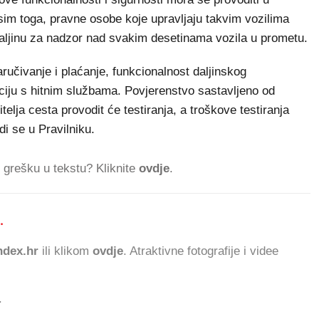
sim toga, pravne osobe koje upravljaju takvim vozilima
daljinu za nadzor nad svakim desetinama vozila u prometu.
aručivanje i plaćanje, funkcionalnost daljinskog
ciju s hitnim službama. Povjerenstvo sastavljeno od
itelja cesta provodit će testiranja, a troškove testiranja
odi se u Pravilniku.
ti grešku u tekstu? Kliknite
ovdje
.
.
586.917 ČITATELJA D
dex.hr
ili klikom
ovdje
. Atraktivne fotografije i videe
.