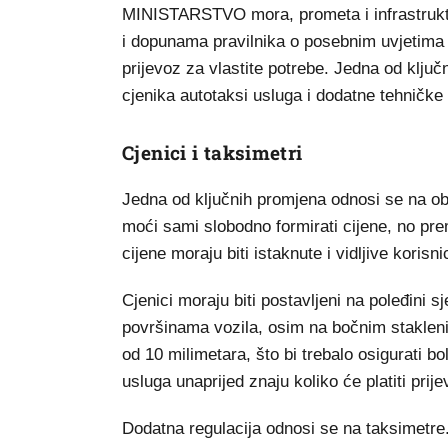
MINISTARSTVO mora, prometa i infrastrukt
i dopunama pravilnika o posebnim uvjetima z
prijevoz za vlastite potrebe. Jedna od klju
cjenika autotaksi usluga i dodatne tehničke
Cjenici i taksimetri
Jedna od ključnih promjena odnosi se na obve
moći sami slobodno formirati cijene, no pre
cijene moraju biti istaknute i vidljive korisn
Cjenici moraju biti postavljeni na poleđini 
površinama vozila, osim na bočnim stakleni
od 10 milimetara, što bi trebalo osigurati bolj
usluga unaprijed znaju koliko će platiti prije
Dodatna regulacija odnosi se na taksimetre.