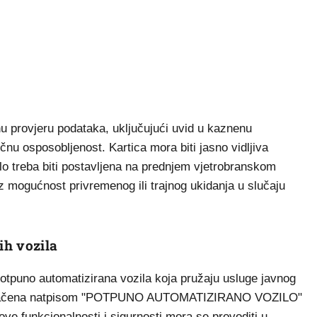
nu provjeru podataka, uključujući uvid u kaznenu
čnu osposobljenost. Kartica mora biti jasno vidljiva
ilo treba biti postavljena na prednjem vjetrobranskom
uz mogućnost privremenog ili trajnog ukidanja u slučaju
ih vozila
potpuno automatizirana vozila koja pružaju usluge javnog
o označena natpisom "POTPUNO AUTOMATIZIRANO VOZILO"
hove funkcionalnosti i sigurnosti mora se provoditi u