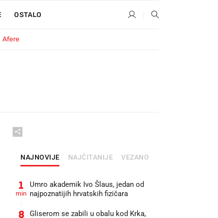
E
OSTALO
Afere
NAJNOVIJE
NAJČITANIJE
VEZANO
1
Umro akademik Ivo Šlaus, jedan od
min
najpoznatijih hrvatskih fizičara
8
Gliserom se zabili u obalu kod Krka,