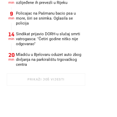
min
ozlijeđene ih prevezli u Rijeku
9
Policajac na Pašmanu bacio psa u
min
more, širi se snimka. Oglasila se
policija
14
Sindikat prijavio DORH-u slučaj smrti
min
vatrogasca: "Četiri godine nitko nije
odgovarao"
20
Mladiću u Bjelovaru oduzet auto zbog
min
divljanja na parkiralištu trgovačkog
centra
PRIKAŽI JOŠ VIJESTI