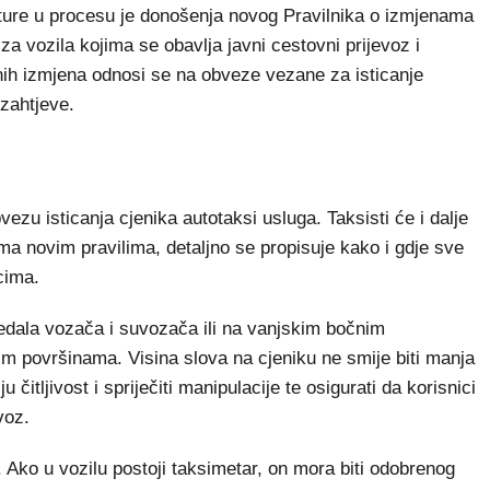
ure u procesu je donošenja novog Pravilnika o izmjenama
a vozila kojima se obavlja javni cestovni prijevoz i
čnih izmjena odnosi se na obveze vezane za isticanje
 zahtjeve.
zu isticanja cjenika autotaksi usluga. Taksisti će i dalje
ma novim pravilima, detaljno se propisuje kako i gdje sve
icima.
sjedala vozača i suvozača ili na vanjskim bočnim
m površinama. Visina slova na cjeniku ne smije biti manja
u čitljivost i spriječiti manipulacije te osigurati da korisnici
voz.
 Ako u vozilu postoji taksimetar, on mora biti odobrenog