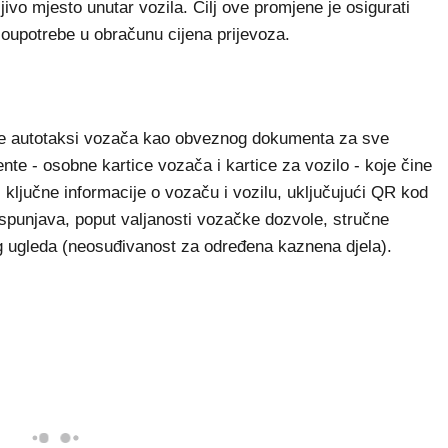
ljivo mjesto unutar vozila. Cilj ove promjene je osigurati
zloupotrebe u obračunu cijena prijevoza.
ice autotaksi vozača kao obveznog dokumenta za sve
nte - osobne kartice vozača i kartice za vozilo - koje čine
 ključne informacije o vozaču i vozilu, uključujući QR kod
ispunjava, poput valjanosti vozačke dozvole, stručne
og ugleda (neosuđivanost za određena kaznena djela).