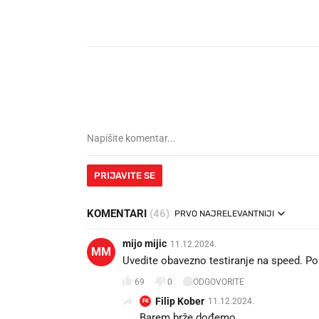
PRIJAVITE SE
KOMENTARI
(46)
PRVO NAJRELEVANTNIJI
mijo mijic
11.12.2024.
MM
Uvedite obavezno testiranje na speed. Pol
69
0
ODGOVORITE
Filip Kober
11.12.2024.
FK
Barem brže dođemo