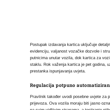
Postupak izdavanja kartica uključuje detalj
evidenciju, valjanost vozačke dozvole i stru
putnicima unutar vozila, dok kartica za voz
staklu. Rok važenja kartica je pet godina, 
prestanka ispunjavanja uvjeta.
Regulacija potpuno automatiziran
Pravilnik također uvodi posebne uvjete za 
prijevoza. Ova vozila moraju biti jasn
na svim vidljivim stranama, a testiranje nji