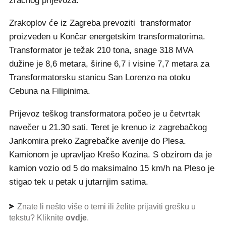
zračnog prijevoza.
Zrakoplov će iz Zagreba prevoziti transformator
proizveden u Končar energetskim transformatorima.
Transformator je težak 210 tona, snage 318 MVA
dužine je 8,6 metara, širine 6,7 i visine 7,7 metara za
Transformatorsku stanicu San Lorenzo na otoku
Cebuna na Filipinima.
Prijevoz teškog transformatora počeo je u četvrtak
navečer u 21.30 sati. Teret je krenuo iz zagrebačkog
Jankomira preko Zagrebačke avenije do Plesa.
Kamionom je upravljao Krešo Kozina. S obzirom da je
kamion vozio od 5 do maksimalno 15 km/h na Pleso je
stigao tek u petak u jutarnjim satima.
Znate li nešto više o temi ili želite prijaviti grešku u
tekstu? Kliknite
ovdje
.