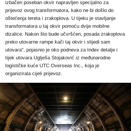
izbačen poseban okvir napravljen specijalno za
prijevoz ovog transformatora, kako ne bi došlo do
oštećenja tereta i zrakoplova. U tijeku je stavljanje
transformatora u taj okvir pomoću dvije mobilne
dizalice. Nakon što bude učvršćen, posada zrakoplova
preko utovarne rampe kači taj okvir i slijedi sam
utovara", pojasnio je oko podneva za Index detalje i
tijek utovara Uglješa Stojaković iz međunarodne
logističke kuće UTC Overseas Inc., koja je
organizirala cijeli prijevoz.