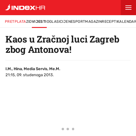
PRETPLATA
ZID
VIJESTI
OGLASI
CIJENE
SPORT
MAGAZIN
RECEPTI
KALENDA
Kaos u Zračnoj luci Zagreb
zbog Antonova!
I.M., Hina, Media Servis, Me.M.
21:15, 09. studenoga 2013.