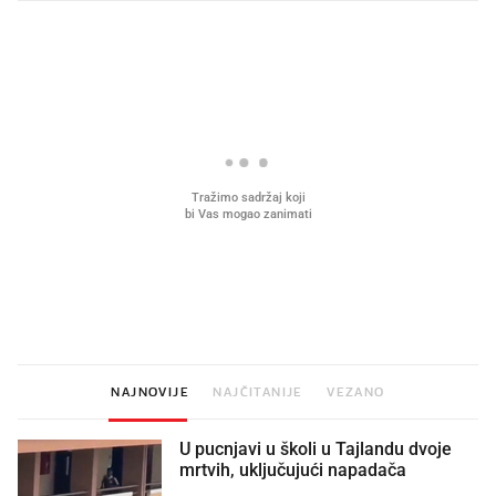
PROČITAJTE JOŠ
Mjesecima planiramo novu
Što povezuje Lexus i
kuhinju, a jednu važnu odluku
legendarnog Ponyja?
donesemo u samo deset minuta
NAJNOVIJE
NAJČITANIJE
VEZANO
U pucnjavi u školi u Tajlandu dvoje
mrtvih, uključujući napadača