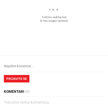
Mjesecima planiramo novu
Što povezuje Lexus i
kuhinju, a jednu važnu odluku
legendarnog Ponyja?
donesemo u samo deset minuta
PRIJAVITE SE
KOMENTARI
(0)
Trenutno nema komentara.