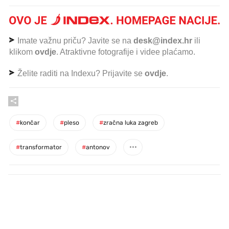
Imate važnu priču? Javite se na
desk@index.hr
ili
klikom
ovdje
. Atraktivne fotografije i videe plaćamo.
Želite raditi na Indexu? Prijavite se
ovdje
.
#
končar
#
pleso
#
zračna luka zagreb
#
transformator
#
antonov
PROČITAJTE JOŠ