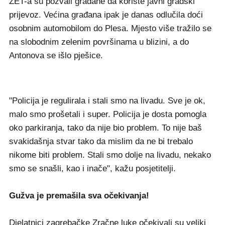
ZET-a su pozvali građane da koriste javni gradski
prijevoz. Većina građana ipak je danas odlučila doći
osobnim automobilom do Plesa. Mjesto više tražilo se
na slobodnim zelenim površinama u blizini, a do
Antonova se išlo pješice.
"Policija je regulirala i stali smo na livadu. Sve je ok,
malo smo prošetali i super. Policija je dosta pomogla
oko parkiranja, tako da nije bio problem. To nije baš
svakidašnja stvar tako da mislim da ne bi trebalo
nikome biti problem. Stali smo dolje na livadu, nekako
smo se snašli, kao i inače", kažu posjetitelji.
Gužva je premašila sva očekivanja!
Djelatnici zagrebačke Zračne luke očekivali su veliki