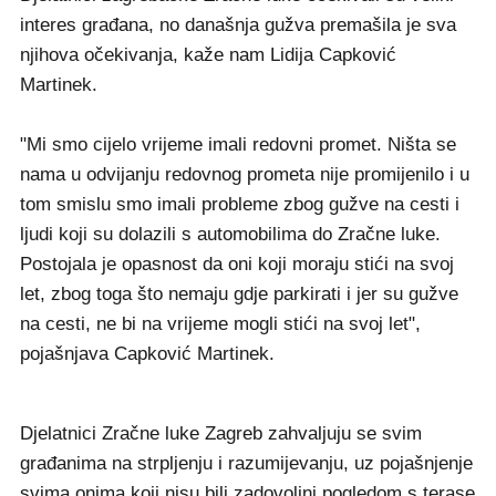
interes građana, no današnja gužva premašila je sva
njihova očekivanja, kaže nam Lidija Capković
Martinek.
"Mi smo cijelo vrijeme imali redovni promet. Ništa se
nama u odvijanju redovnog prometa nije promijenilo i u
tom smislu smo imali probleme zbog gužve na cesti i
ljudi koji su dolazili s automobilima do Zračne luke.
Postojala je opasnost da oni koji moraju stići na svoj
let, zbog toga što nemaju gdje parkirati i jer su gužve
na cesti, ne bi na vrijeme mogli stići na svoj let",
pojašnjava Capković Martinek.
Djelatnici Zračne luke Zagreb zahvaljuju se svim
građanima na strpljenju i razumijevanju, uz pojašnjenje
svima onima koji nisu bili zadovoljni pogledom s terase