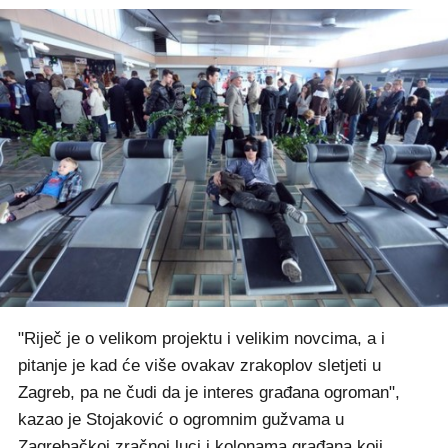
"Riječ je o velikom projektu i velikim novcima, a i
pitanje je kad će više ovakav zrakoplov sletjeti u
Zagreb, pa ne čudi da je interes građana ogroman",
kazao je Stojaković o ogromnim gužvama u
Zagrebačkoj zračnoj luci i kolonama građana koji