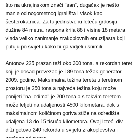
što na ukrajinskom znači "san", dugačak je nešto
manje od nogometnog igrališta i visok kao
šesterokatnica. Za tu jedinstvenu leteću grdosiju
dužine 84 metra, raspona krila 88 i visine 18 metara
vlada veliko zanimanje zrakoplovnih entuzijasta koji
putuju po svijetu kako bi ga vidjeli i snimili.
Antonov 225 prazan teži oko 300 tona, a rekordan teret
koji je dosad prevezao je 189 tona težak generator
2009. godine. Maksimalna težina tereta u teretnom
prostoru je 250 tona a najveća težina koju može
ponijeti "na leđima" je 200 tona a s takvim teretom
može letjeti na udaljenosti 4500 kilometara, dok s
maksimalnom količinom goriva stiže na odredišta
udaljena 13 do 15 tisuća kilometara. Ovaj leteći div
drži gotovo 240 rekorda u svijetu zrakoplovstva i