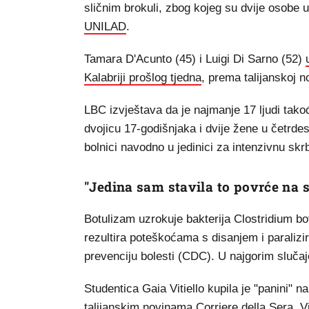
sličnim brokuli, zbog kojeg su dvije osobe um
UNILAD
.
Tamara D'Acunto (45) i Luigi Di Sarno (52)
Kalabriji prošlog tjedna
, prema talijanskoj 
LBC izvještava da je najmanje 17 ljudi tako
dvojicu 17-godišnjaka i dvije žene u četrd
bolnici navodno u jedinici za intenzivnu skr
"Jedina sam stavila to povrće na 
Botulizam uzrokuje bakterija Clostridium bot
rezultira poteškoćama s disanjem i paraliz
prevenciju bolesti (CDC). U najgorim sluča
Studentica Gaia Vitiello kupila je "panini" 
talijanskim novinama Corriere della Sera, Viti