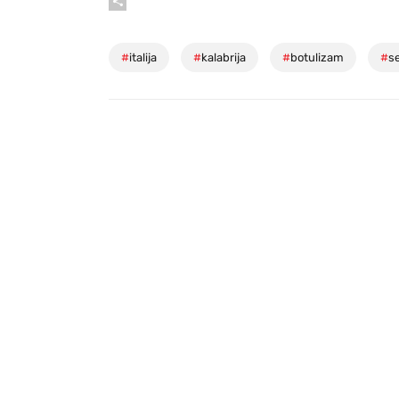
#
italija
#
kalabrija
#
botulizam
#
s