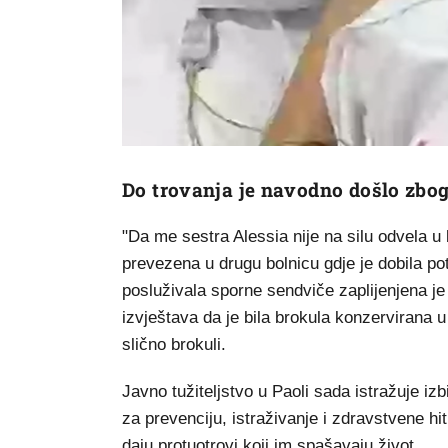
Do trovanja je navodno došlo zbo
"Da me sestra Alessia nije na silu odvela u b
prevezena u drugu bolnicu gdje je dobila po
posluživala sporne sendviče zaplijenjena je 
izvještava da je bila brokula konzervirana u
slično brokuli.
Javno tužiteljstvo u Paoli sada istražuje iz
za prevenciju, istraživanje i zdravstvene hi
daju protuotrovi koji im spašavaju život.