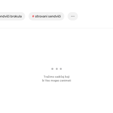
endviči brokula
#
otrovani sendviči
Tražimo sadržaj koji
bi Vas mogao zanimati