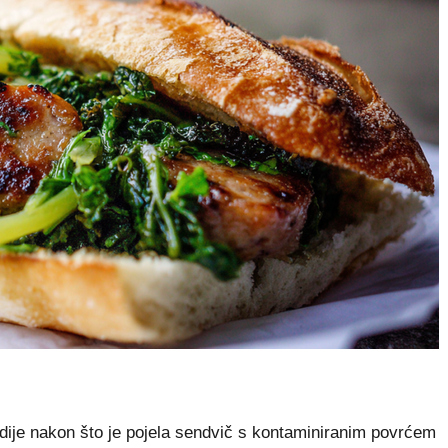
dije nakon što je pojela sendvič s kontaminiranim povrćem