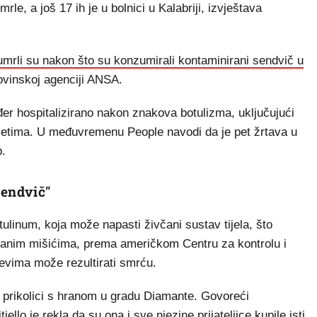
rle, a još 17 ih je u bolnici u Kalabriji, izvještava
umrli su nakon što su konzumirali kontaminirani sendvič u
novinskoj agenciji ANSA.
đer hospitalizirano nakon znakova botulizma, uključujući
esetima. U međuvremenu People navodi da je pet žrtava u
b.
sendvič"
ulinum, koja može napasti živčani sustav tijela, što
iranim mišićima, prema američkom Centru za kontrolu i
jevima može rezultirati smrću.
na prikolici s hranom u gradu Diamante. Govoreći
ello je rekla da su ona i sve njezine prijateljice kupile isti