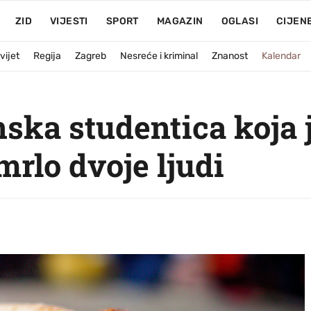
ZID
VIJESTI
SPORT
MAGAZIN
OGLASI
CIJEN
vijet
Regija
Zagreb
Nesreće i kriminal
Znanost
Kalendar
anska studentica koja 
mrlo dvoje ljudi