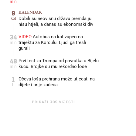
min
9
KALENDAR
kol
Dobili su neovisnu državu premda ju
nisu htjeli, a danas su ekonomski div
34
VIDEO
Autobus na kat zapeo na
min
trajektu za Korčulu. Ljudi ga tresli i
gurali
48
Prvi test za Trumpa od povratka u Bijelu
min
kuću. Brojke su mu rekordno loše
1
Očeva loša prehrana može utjecati na
h
dijete i prije začeća
PRIKAŽI JOŠ VIJESTI