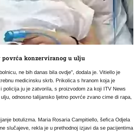
g povrća konzerviranog u ulju
olnicu, ne bih danas bila ovdje", dodala je. Vitiello je
trebnu medicinsku skrb. Prikolica s hranom koja je
i policija ju je zatvorila, s proizvodom za koji ITV News
 ulju, odnosno talijansko ljetno povrće zvano cime di rapa,
bijanje botulizma. Maria Rosaria Campitiello, šefica Odjela
tne slučajeve, rekla je u prethodnoj izjavi da se pacijentima