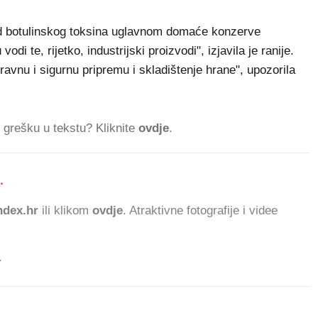
od botulinskog toksina uglavnom domaće konzerve
odi te, rijetko, industrijski proizvodi", izjavila je ranije.
ravnu i sigurnu pripremu i skladištenje hrane", upozorila
ti grešku u tekstu? Kliknite
ovdje
.
.
283.008
dex.hr
ili klikom
ovdje
. Atraktivne fotografije i videe
.