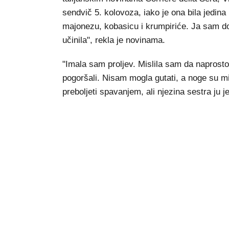
sendvič 5. kolovoza, iako je ona bila jedina 
majonezu, kobasicu i krumpiriće. Ja sam dod
učinila", rekla je novinama.
"Imala sam proljev. Mislila sam da naprost
pogoršali. Nisam mogla gutati, a noge su mi s
preboljeti spavanjem, ali njezina sestra ju j