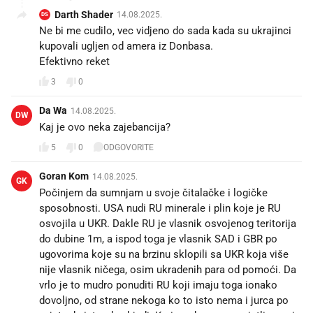
Darth Shader
14.08.2025.
DS
Ne bi me cudilo, vec vidjeno do sada kada su ukrajinci
kupovali ugljen od amera iz Donbasa.
Efektivno reket
3
0
Da Wa
14.08.2025.
DW
Kaj je ovo neka zajebancija?
5
0
ODGOVORITE
Goran Kom
14.08.2025.
GK
Počinjem da sumnjam u svoje čitalačke i logičke
sposobnosti. USA nudi RU minerale i plin koje je RU
osvojila u UKR. Dakle RU je vlasnik osvojenog teritorija
do dubine 1m, a ispod toga je vlasnik SAD i GBR po
ugovorima koje su na brzinu sklopili sa UKR koja više
nije vlasnik ničega, osim ukradenih para od pomoći. Da
vrlo je to mudro ponuditi RU koji imaju toga ionako
dovoljno, od strane nekoga ko to isto nema i jurca po