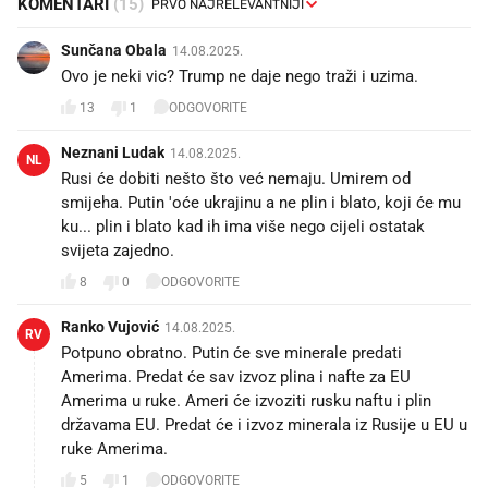
KOMENTARI
(15)
Sunčana Obala
14.08.2025.
Ovo je neki vic? Trump ne daje nego traži i uzima.
13
1
ODGOVORITE
Neznani Ludak
14.08.2025.
NL
Rusi će dobiti nešto što već nemaju. Umirem od
smijeha. Putin 'oće ukrajinu a ne plin i blato, koji će mu
ku... plin i blato kad ih ima više nego cijeli ostatak
svijeta zajedno.
8
0
ODGOVORITE
Ranko Vujović
14.08.2025.
RV
Potpuno obratno. Putin će sve minerale predati
Amerima. Predat će sav izvoz plina i nafte za EU
Amerima u ruke. Ameri će izvoziti rusku naftu i plin
državama EU. Predat će i izvoz minerala iz Rusije u EU u
ruke Amerima.
5
1
ODGOVORITE