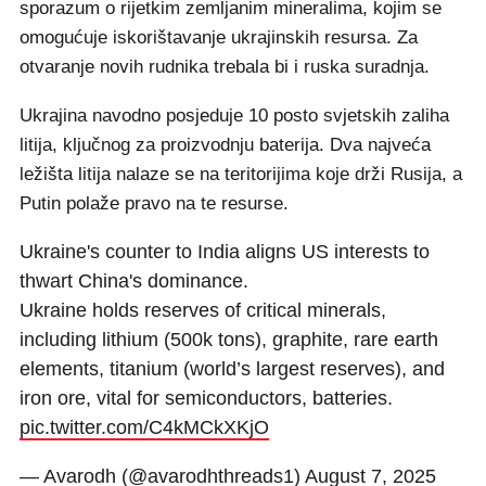
sporazum o rijetkim zemljanim mineralima, kojim se
omogućuje iskorištavanje ukrajinskih resursa. Za
otvaranje novih rudnika trebala bi i ruska suradnja.
Ukrajina navodno posjeduje 10 posto svjetskih zaliha
litija, ključnog za proizvodnju baterija. Dva najveća
ležišta litija nalaze se na teritorijima koje drži Rusija, a
Putin polaže pravo na te resurse.
Ukraine's counter to India aligns US interests to
thwart China's dominance.
Ukraine holds reserves of critical minerals,
including lithium (500k tons), graphite, rare earth
elements, titanium (world’s largest reserves), and
iron ore, vital for semiconductors, batteries.
pic.twitter.com/C4kMCkXKjO
— Avarodh (@avarodhthreads1)
August 7, 2025