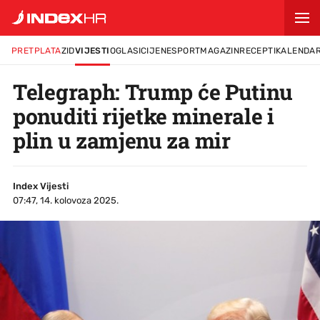
PRETPLATA
ZID
VIJESTI
OGLASI
CIJENE
SPORT
MAGAZIN
RECEPTI
KALENDA
Telegraph: Trump će Putinu
ponuditi rijetke minerale i
plin u zamjenu za mir
Index Vijesti
07:47, 14. kolovoza 2025.