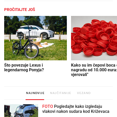
PROČITAJTE JOŠ
Što povezuje Lexus i
Kako su im čepovi boca d
legendarnog Ponyja?
nagradu od 10.000 eura
vjerovali"
NAJNOVIJE
NAJČITANIJE
VEZANO
FOTO
Pogledajte kako izgledaju
vlakovi nakon sudara kod Križevaca