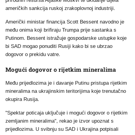
prirodnih resursa Aljaske Moskvi te ukidanje dijela
američkih sankcija ruskoj zrakoplovnoj industriji.
Američki ministar financija Scott Bessent navodno je
među onima koji brifiraju Trumpa prije sastanka s
Putinom. Bessent istražuje gospodarske ustupke koje
bi SAD mogao ponuditi Rusiji kako bi se ubrzao
dogovor o prekidu vatre.
Mogući dogovor o rijetkim mineralima
Među prijedlozima je i davanje Putinu pristupa rijetkim
mineralima na ukrajinskim teritorijima koje trenutačno
okupira Rusija.
"Spektar poticaja uključuje i mogući dogovor o rijetkim
zemljanim mineralima", rekao je izvor upoznat s
prijedlozima. U svibnju su SAD i Ukrajina potpisali