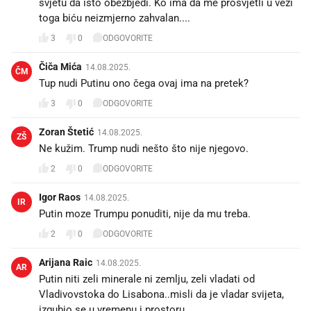
svjetu da isto obezbjedi. Ko ima da me prosvjetli u vezi
toga biću neizmjerno zahvalan....
3
0
ODGOVORITE
Čiča Mića
14.08.2025.
ČM
Tup nudi Putinu ono čega ovaj ima na pretek?
3
0
ODGOVORITE
Zoran Štetić
14.08.2025.
ZŠ
Ne kužim. Trump nudi nešto što nije njegovo.
2
0
ODGOVORITE
Igor Raos
14.08.2025.
IR
Putin moze Trumpu ponuditi, nije da mu treba.
2
0
ODGOVORITE
Arijana Raic
14.08.2025.
AR
Putin niti zeli minerale ni zemlju, zeli vladati od
Vladivovstoka do Lisabona..misli da je vladar svijeta,
izgubio se u vremenu i prostoru