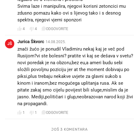
Svima laze i manipulira, njegovi korisni zetoncici mu
zdusno pomazu kako ovi s lijevog tako i s desnog
spektra, njegovi vjerni sponzori
4
4
ODGOVORITE
Jurica Škvorc
14.08.2025.
JŠ
znači žućo je ponudil Vladimiru nekaj kaj je več pod
Rusijom?vi ste bolesni? pratite vi kaj se dešava v svetu?
novi poredak je na obzoru,bez eu,a ameri budu sebi
složili povoljnu poziciju jer at the moment dobivaju po
piksi,plus trebaju nekakve uvjete za glavni sukob s
kinom i iranom,bez mogućega uplitanja rusa. Ak se
pitate zakaj smo cijelu povijest bili sluge,mislim da je
jasno. Mediji,političari i glup,neobrazovan narod koji živi
na propagandi.
1
1
ODGOVORITE
JOŠ 3 KOMENTARA