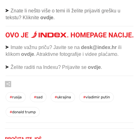
Znate li nešto više o temi ili želite prijaviti grešku u
tekstu? Kliknite
ovdje
.
Imate važnu priču? Javite se na
desk@index.hr
ili
klikom
ovdje
. Atraktivne fotografije i videe plaćamo.
Želite raditi na Indexu? Prijavite se
ovdje
.
#
rusija
#
sad
#
ukrajina
#
vladimir putin
#
donald trump
PROČITAJTE JOŠ