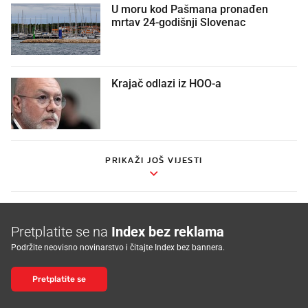
U moru kod Pašmana pronađen
mrtav 24-godišnji Slovenac
Krajač odlazi iz HOO-a
PRIKAŽI JOŠ VIJESTI
Pretplatite se na
Index bez reklama
Podržite neovisno novinarstvo i čitajte Index bez bannera.
Pretplatite se