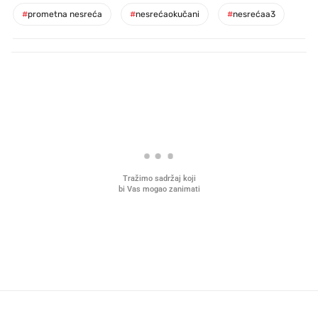
#
prometna nesreća
#
nesrećaokučani
#
nesrećaa3
PROČITAJTE JOŠ
Što povezuje Lexus i
Kako su im čepovi boca d
legendarnog Ponyja?
nagradu od 10.000 eura
vjerovali"