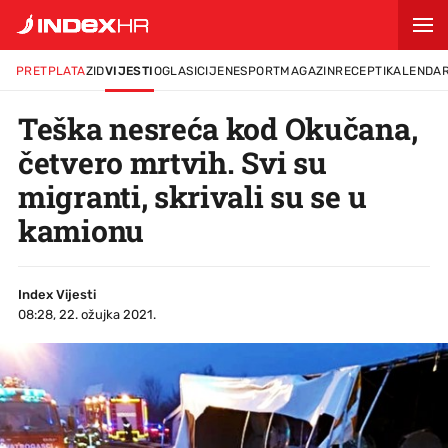
PRETPLATA
ZID
VIJESTI
OGLASI
CIJENE
SPORT
MAGAZIN
RECEPTI
KALENDA
Teška nesreća kod Okučana,
četvero mrtvih. Svi su
migranti, skrivali su se u
kamionu
Index Vijesti
08:28, 22. ožujka 2021.