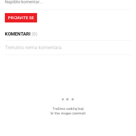
PRIJAVITE SE
KOMENTARI
(0)
Trenutno nema komentara.
PROČITAJTE JOŠ
Što povezuje Lexus i
Kako su im čepovi boca d
legendarnog Ponyja?
nagradu od 10.000 eura