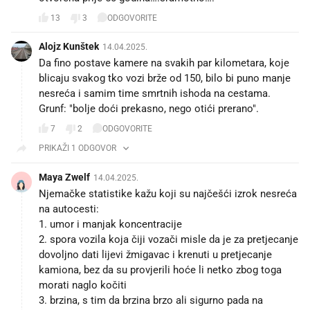
13
3
ODGOVORITE
Alojz Kunštek
14.04.2025.
Da fino postave kamere na svakih par kilometara, koje
blicaju svakog tko vozi brže od 150, bilo bi puno manje
nesreća i samim time smrtnih ishoda na cestama.
Grunf: "bolje doći prekasno, nego otići prerano".
7
2
ODGOVORITE
PRIKAŽI 1 ODGOVOR
Maya Zwelf
14.04.2025.
Njemačke statistike kažu koji su najčešći izrok nesreća
na autocesti:
1. umor i manjak koncentracije
2. spora vozila koja čiji vozači misle da je za pretjecanje
dovoljno dati lijevi žmigavac i krenuti u pretjecanje
kamiona, bez da su provjerili hoće li netko zbog toga
morati naglo kočiti
3. brzina, s tim da brzina brzo ali sigurno pada na