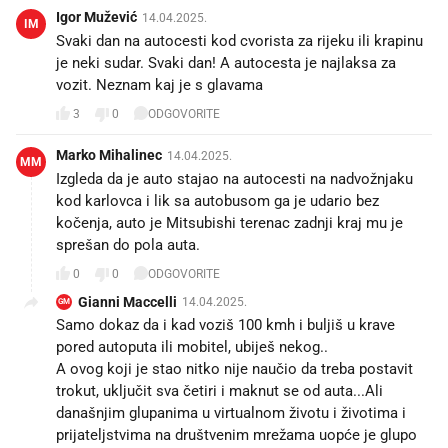
Igor Mužević
14.04.2025.
IM
Svaki dan na autocesti kod cvorista za rijeku ili krapinu
je neki sudar. Svaki dan! A autocesta je najlaksa za
vozit. Neznam kaj je s glavama
3
0
ODGOVORITE
Marko Mihalinec
14.04.2025.
MM
Izgleda da je auto stajao na autocesti na nadvožnjaku
kod karlovca i lik sa autobusom ga je udario bez
kočenja, auto je Mitsubishi terenac zadnji kraj mu je
sprešan do pola auta.
0
0
ODGOVORITE
Gianni Maccelli
14.04.2025.
GM
Samo dokaz da i kad voziš 100 kmh i buljiš u krave
pored autoputa ili mobitel, ubiješ nekog..
A ovog koji je stao nitko nije naučio da treba postavit
trokut, uključit sva četiri i maknut se od auta...Ali
današnjim glupanima u virtualnom životu i životima i
prijateljstvima na društvenim mrežama uopće je glupo