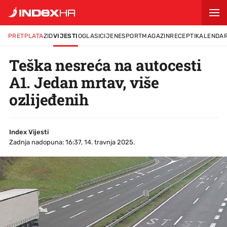
PRETPLATA
ZID
VIJESTI
OGLASI
CIJENE
SPORT
MAGAZIN
RECEPTI
KALENDA
Teška nesreća na autocesti
A1. Jedan mrtav, više
ozlijeđenih
Index Vijesti
Zadnja nadopuna: 16:37, 14. travnja 2025.