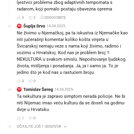
ljestvici problema zbog adaptivnih tempomata s
radarom, koji pomalo postaju obavezna oprema
3
2
ODGOVORITE
Šuplje Drvo
14.04.2025.
ŠD
Ne živimo u Njemačkoj, pa ta iskustva iz Njemačke kao
niti jučerašnji komentar koliko košta vinjeta u
Švicarskoj nemaju veze s nama koji živimo, radimo i
vozimo u Hrvatskoj. Kod nas je problem broj 1:
NEKULTURA u svakom smislu. Nepoštovanje ljudskog
života, mišljenja i ponašanja. Ja, ja i samo ja. To je
jedino što je kod nas u rastućem broju.
4
0
Tomislav Šereg
14.04.2025.
TŠ
Ta nekultura je zapravo simptom nerada policije. Ne bi
niti Nijemac imao veću kulturu da se doseli na godinu-
dvije u Hrvatsku.
1
0
UČITAJTE JOŠ 1 ODGOVOR