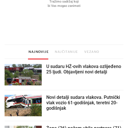
Što povezuje Lexus i
Kako su im čepovi boca d
legendarnog Ponyja?
nagradu od 10.000 eura
vjerovali"
NAJNOVIJE
NAJČITANIJE
VEZANO
U sudaru HŽ-ovih vlakova ozlijeđeno
25 ljudi. Objavljeni novi detalji
Novi detalji sudara vlakova. Putnički
vlak vozio 61-godišnjak, teretni 20-
godišnjak
Žena (36) nožem ubila partnera (71)