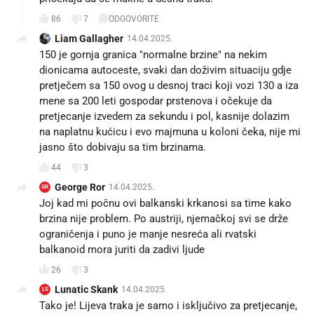
86
7
ODGOVORITE
Liam Gallagher
14.04.2025.
150 je gornja granica "normalne brzine" na nekim
dionicama autoceste, svaki dan doživim situaciju gdje
pretječem sa 150 ovog u desnoj traci koji vozi 130 a iza
mene sa 200 leti gospodar prstenova i očekuje da
pretjecanje izvedem za sekundu i pol, kasnije dolazim
na naplatnu kućicu i evo majmuna u koloni čeka, nije mi
jasno što dobivaju sa tim brzinama.
44
3
George Ror
14.04.2025.
GR
Joj kad mi počnu ovi balkanski krkanosi sa time kako
brzina nije problem. Po austriji, njemačkoj svi se drže
ograničenja i puno je manje nesreća ali rvatski
balkanoid mora juriti da zadivi ljude
26
3
Lunatic Skank
14.04.2025.
LS
Tako je! Lijeva traka je samo i isključivo za pretjecanje,