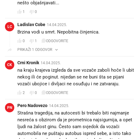
nešto objašnjavati...
1
0
Ladislav Cobe
14.04.2025.
LC
Brzina vodi u smrt. Nepobitna činjenica.
0
1
ODGOVORITE
PRIKAŽI 1 ODGOVOR
Crni Kronik
14.04.2025.
CK
na kraju krajeva izgleda da sve vozače zaboli hoče li ubit
nekog ili će poginut. nijedan se ne buni šta se pijani
vozači ubojice i divljaci ne osuđuju i ne zatvaraju.
2
0
ODGOVORITE
Pero Nadovezo
14.04.2025.
PN
Strašna tragedija, na autocesti bi trebalo biti najmanje
nesreća s obzirom da je prometnica najsigurnija, a opet
ljudi na žalost ginu. Često sam svjedok da vozači
automobila ne puštaju autobus ispred sebe, a isto tako