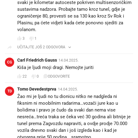
svaki je kilometar autoceste pokriven multisenzoričkim
sustavima nadzora. Probajte tamo kroz tunel, gdje je
ograničenje 80, provesti se sa 130 kao kroz Sv Rok i
Plasinu, pa ćete vidjeti kada ćete ponovno sjediti za
volanom.
3
1
UČITAJTE JOŠ 2 ODGOVORA
Carl Friedrich Gauss
14.04.2025.
CG
Kiša je ljudi moji dragi. Nemojte juriti
22
0
ODGOVORITE
Tomo Devedestprva
14.04.2025.
TD
Žao mi je ljudi no tu dionicu nitko ne nadgleda ni
fiksnim ni moobilnim radarima…vozači jure kao u
bolidima i pravo je čudo da svaki dan nema vise
nesreća…treća traka se čeka već 30 godina ali bitnije je
tunel prema Zagvozdu napraviti, a ovdje prodje 70.000
vozila dnevno svaki dan i još izgleda kao i kad je
otvorena prije 50 godina….sramotno….