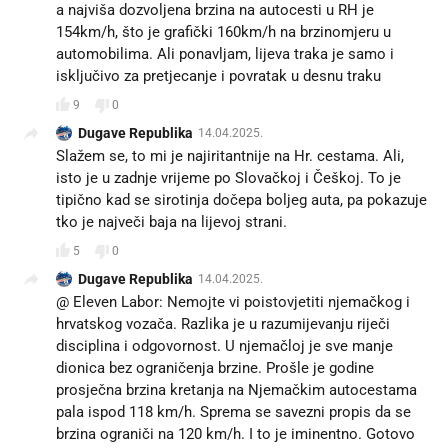
a najviša dozvoljena brzina na autocesti u RH je
154km/h, što je grafički 160km/h na brzinomjeru u
automobilima. Ali ponavljam, lijeva traka je samo i
isključivo za pretjecanje i povratak u desnu traku
9
0
Dugave Republika
14.04.2025.
Slažem se, to mi je najiritantnije na Hr. cestama. Ali,
isto je u zadnje vrijeme po Slovačkoj i Češkoj. To je
tipično kad se sirotinja dočepa boljeg auta, pa pokazuje
tko je največi baja na lijevoj strani.
5
0
Dugave Republika
14.04.2025.
@ Eleven Labor: Nemojte vi poistovjetiti njemačkog i
hrvatskog vozača. Razlika je u razumijevanju riječi
disciplina i odgovornost. U njemačloj je sve manje
dionica bez ograničenja brzine. Prošle je godine
prosječna brzina kretanja na Njemačkim autocestama
pala ispod 118 km/h. Sprema se savezni propis da se
brzina ograniči na 120 km/h. I to je iminentno. Gotovo