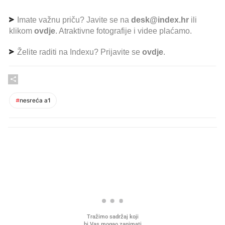
Imate važnu priču? Javite se na
desk@index.hr
ili
klikom
ovdje
. Atraktivne fotografije i videe plaćamo.
Želite raditi na Indexu? Prijavite se
ovdje
.
#
nesreća a1
PROČITAJTE JOŠ