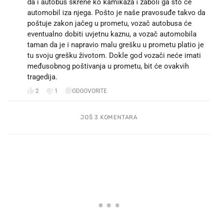
da i autobus skrene ko kamikaza i zaboli ga što će
automobil iza njega. Pošto je naše pravosuđe takvo da
poštuje zakon jačeg u prometu, vozač autobusa će
eventualno dobiti uvjetnu kaznu, a vozač automobila
taman da je i napravio malu grešku u prometu platio je
tu svoju grešku životom. Dokle god vozači neće imati
međusobnog poštivanja u prometu, bit će ovakvih
tragedija.
2
1
ODGOVORITE
JOŠ 3 KOMENTARA
PROČITAJTE JOŠ