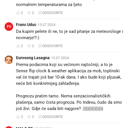
normalnim temperaturama za ljeto
2
2
ODGOVORITE
Franc Uduc
15.07.2024.
FU
Da kupim pelete ili ne, to je sad pitanje za meteorologe i
novinarje!?:)
2
2
ODGOVORITE
Eurosong Lasagna
15.07.2024.
Prema podacima koji su većinom najtočniji, a to je
Sense flip clock & weather aplikacija za mob, toplinski
val će trajati još bar 10-ak dana. I ako bude koji pljusak,
neće biti konkretnijeg zahlađenja.
Prognozu pratim tamo. Nema senzacionalističkih
plašenja, samo čista prognoza. Po Indexu, čudo da smo
još živi. Gdje će sada biti najgore? :))))))))))))))
3
5
ODGOVORITE