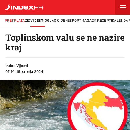
PRETPLATA
ZID
VIJESTI
OGLASI
CIJENE
SPORT
MAGAZIN
RECEPTI
KALENDA
Toplinskom valu se ne nazire
kraj
Index Vijesti
07:14, 15. srpnja 2024.