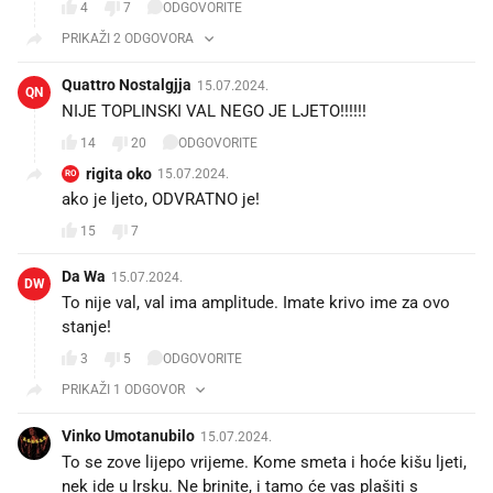
4
7
ODGOVORITE
PRIKAŽI 2 ODGOVORA
Quattro Nostalgjja
15.07.2024.
QN
NIJE TOPLINSKI VAL NEGO JE LJETO!!!!!!
14
20
ODGOVORITE
rigita oko
15.07.2024.
RO
ako je ljeto, ODVRATNO je!
15
7
Da Wa
15.07.2024.
DW
To nije val, val ima amplitude. Imate krivo ime za ovo
stanje!
3
5
ODGOVORITE
PRIKAŽI 1 ODGOVOR
Vinko Umotanubilo
15.07.2024.
To se zove lijepo vrijeme. Kome smeta i hoće kišu ljeti,
nek ide u Irsku. Ne brinite, i tamo će vas plašiti s