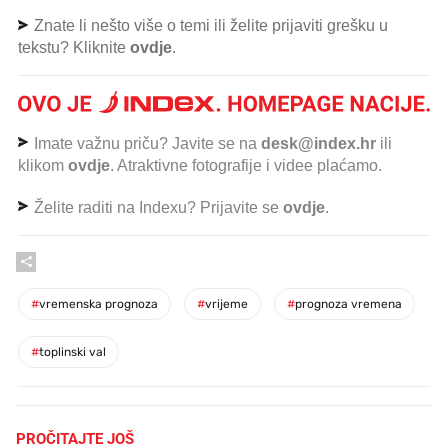
Znate li nešto više o temi ili želite prijaviti grešku u
tekstu? Kliknite
ovdje
.
Imate važnu priču? Javite se na
desk@index.hr
ili
klikom
ovdje
. Atraktivne fotografije i videe plaćamo.
Želite raditi na Indexu? Prijavite se
ovdje
.
#
vremenska prognoza
#
vrijeme
#
prognoza vremena
#
toplinski val
PROČITAJTE JOŠ