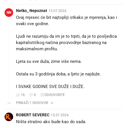
Netko_ Nepoznat
15.07.2024.
NN
Ovaj mjesec će bit najtopliji otkako je mjerenja, kao i
svaki ove godine.
Ljudi ne razumiju da im je to trpiti, da je to posljedica
kapitalističkog načina proizvodnje baziranog na
maksimalnom profitu.
Ljeta su sve duža, zime više nema.
Ostala su 3 godišnja doba, a ljeto je najduže.
I SVAKE GODINE SVE DUŽE I DUŽE.
16
6
ODGOVORITE
PRIKAŽI 1 ODGOVOR
ROBERT SEVEREC
15.07.2024.
Ništa strašno ako bude kao do sada.