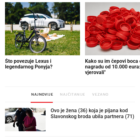
Što povezuje Lexus i
Kako su im čepovi boca d
legendarnog Ponyja?
nagradu od 10.000 eura
vjerovali"
NAJNOVIJE
NAJČITANIJE
VEZANO
Ovo je žena (36) koja je pijana kod
Slavonskog broda ubila partnera (71)