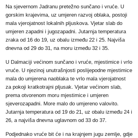
Na sjevernom Jadranu pretežno sunčano i vruće. U
gorskim krajevima, uz umjeren razvoj oblaka, postoji
mala vjerojatnost lokalnih pljuskova. Vjetar slab do
umjeren zapadni i jugozapadni. Jutarnja temperatura
zraka od 16 do 19, uz obalu između 22 i 25. Najviša
dnevna od 29 do 31, na moru između 32 i 35.
U Dalmaciji većinom sunčano i vruće, mjestimice i vrlo
vruće. U njezinoj unutrašnjosti poslijepodne mjestimice
mala do umjerena naoblaka te vrlo mala vjerojatnost
za pokoji kratkotrajni pljusak. Vjetar većinom slab,
prema otvorenom moru mjestimice i umjeren
sjeverozapadni. More malo do umjereno valovito.
Jutarnja temperatura od 19 do 21, uz obalu između 24 i
26, a najviša dnevna uglavnom od 33 do 37.
Podjednako vruće bit će i na krajnjem jugu zemlje, gdje