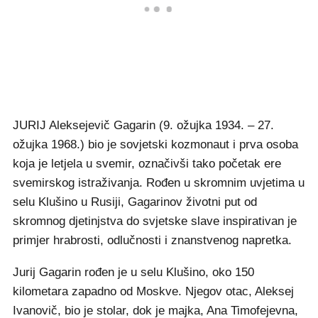
JURIJ Aleksejevič Gagarin (9. ožujka 1934. – 27.
ožujka 1968.) bio je sovjetski kozmonaut i prva osoba
koja je letjela u svemir, označivši tako početak ere
svemirskog istraživanja. Rođen u skromnim uvjetima u
selu Klušino u Rusiji, Gagarinov životni put od
skromnog djetinjstva do svjetske slave inspirativan je
primjer hrabrosti, odlučnosti i znanstvenog napretka.
Jurij Gagarin rođen je u selu Klušino, oko 150
kilometara zapadno od Moskve. Njegov otac, Aleksej
Ivanovič, bio je stolar, dok je majka, Ana Timofejevna,