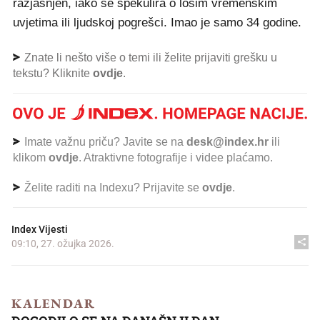
razjašnjen, iako se spekulira o lošim vremenskim
uvjetima ili ljudskoj pogrešci. Imao je samo 34 godine.
Znate li nešto više o temi ili želite prijaviti grešku u
tekstu? Kliknite
ovdje
.
Imate važnu priču? Javite se na
desk@index.hr
ili
klikom
ovdje
. Atraktivne fotografije i videe plaćamo.
Želite raditi na Indexu? Prijavite se
ovdje
.
Index Vijesti
09:10, 27. ožujka 2026.
KALENDAR