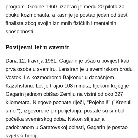
program. Godine 1960. izabran je među 20 pilota za
obuku kozmonauta, a kasnije je postao jedan od šest
finalista zbog svojih iznimnih fizičkih i mentalnih
sposobnosti.
Povijesni let u svemir
Dana 12. travnja 1961. Gagarin je ušao u povijest kao
prva osoba u svemiru. Lansiran je u svemirskom brodu
Vostok 1 s kozmodroma Bajkonur u današnjem
Kazahstanu. Let je trajao 108 minuta, tijekom kojeg je
Gagarin jednom obišao Zemlju na visini od oko 327
kilometara. Njegove poznate riječi, "Pojehali!" ("Krenuli
smo!"), izgovorene pri polijetanju, postale su simbol
početka svemirskog doba. Nakon slijetanja
padobranom u Saratovskoj oblasti, Gagarin je postao
svjetski heroj.