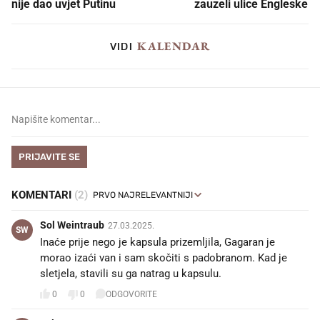
nije dao uvjet Putinu
zauzeli ulice Engleske
KALENDAR
VIDI
PRIJAVITE SE
KOMENTARI
(2)
Sol Weintraub
27.03.2025.
SW
Inaće prije nego je kapsula prizemljila, Gagaran je
morao izaći van i sam skočiti s padobranom. Kad je
sletjela, stavili su ga natrag u kapsulu.
0
0
ODGOVORITE