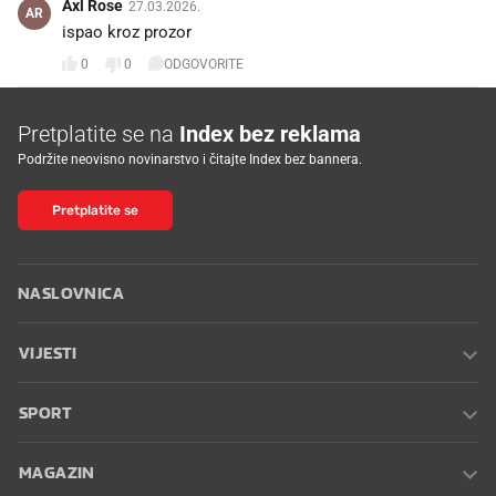
Axl Rose
27.03.2026.
AR
ispao kroz prozor
0
0
ODGOVORITE
Pretplatite se na
Index bez reklama
Podržite neovisno novinarstvo i čitajte Index bez bannera.
Pretplatite se
NASLOVNICA
VIJESTI
SPORT
MAGAZIN