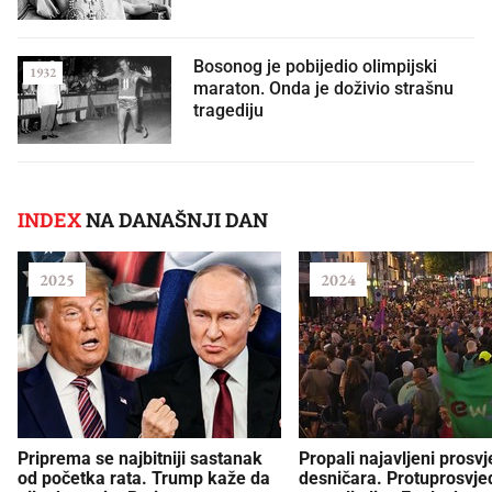
Bosonog je pobijedio olimpijski
1932
maraton. Onda je doživio strašnu
tragediju
INDEX
NA DANAŠNJI DAN
2025
2024
Priprema se najbitniji sastanak
Propali najavljeni prosvj
od početka rata. Trump kaže da
desničara. Protuprosvje