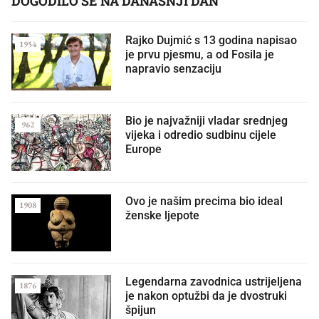
DOGODILO SE NA DANAŠNJI DAN
Rajko Dujmić s 13 godina napisao
1954
je prvu pjesmu, a od Fosila je
napravio senzaciju
Bio je najvažniji vladar srednjeg
962
vijeka i odredio sudbinu cijele
Europe
Ovo je našim precima bio ideal
1908
ženske ljepote
Legendarna zavodnica ustrijeljena
1876
je nakon optužbi da je dvostruki
špijun