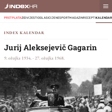
PRETPLATA
ZID
VIJESTI
OGLASI
CIJENE
SPORT
MAGAZIN
RECEPTI
KALENDA
INDEX KALENDAR
Jurij Aleksejevič Gagarin
9. ožujka 1934.
-
27. ožujka 1968.