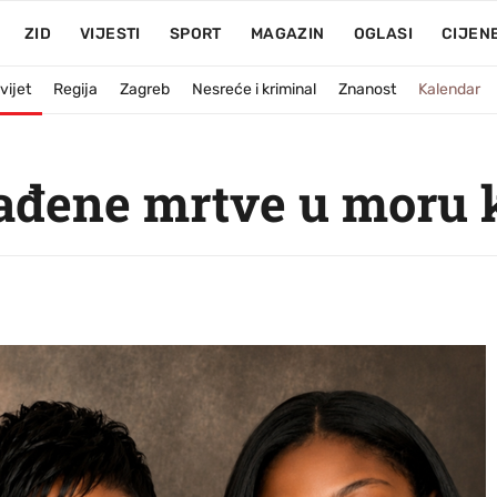
ZID
VIJESTI
SPORT
MAGAZIN
OGLASI
CIJEN
vijet
Regija
Zagreb
Nesreće i kriminal
Znanost
Kalendar
nađene mrtve u moru 