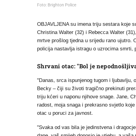
Foto: Brighton Police
OBJAVLJENA su imena triju sestara koje su
Christina Walter (32) i Rebecca Walter (31
mrtve prošlog tjedna u srijedu rano ujutro.
policija nastavlja istragu o uzrocima smrti,
Shrvani otac: "Bol je nepodnošljiv
"Danas, srca ispunjenog tugom i ljubavlju, o
Becky – čiji su životi tragično prekinuti pre
triju kćeri u naponu njihove snage. Jane, Ch
radost, moja snaga i prekrasno svjetlo koje 
otac u poruci za javnost.
"Svaka od vas bila je jedinstvena i dragocje
dane, vaš smijeh donosio je utjehu, a vaša p