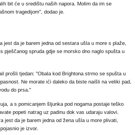
dalih bit će u središtu naših napora. Molim da im se
ašnom tragedijom", dodao je.
ža jest da je barem jedna od sestara ušla u more s plaže,
la s pješčanog spruda gdje se morsko dno naglo spušta u
ail prošli tjedan: "Obala kod Brightona strmo se spušta u
asnost. Ne morate ići daleko da biste naišli na veliki pad,
vodu do prsa."
ruja, a s pomicanjem šljunka pod nogama postaje teško
vate popeti natrag uz padinu dok vas udaraju valovi.
a jest da je barem jedna od žena ušla u more plivati,
 pojasnio je izvor.