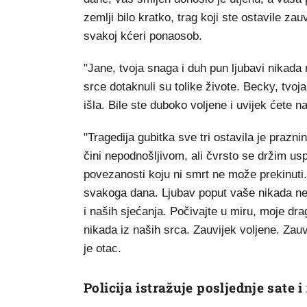
zemlji bilo kratko, trag koji ste ostavile za
svakoj kćeri ponaosob.
"Jane, tvoja snaga i duh pun ljubavi nikada 
srce dotaknuli su tolike živote. Becky, tvo
išla. Bile ste duboko voljene i uvijek ćete 
"Tragedija gubitka sve tri ostavila je prazni
čini nepodnošljivom, ali čvrsto se držim usp
povezanosti koju ni smrt ne može prekinuti
svakoga dana. Ljubav poput vaše nikada ne u
i naših sjećanja. Počivajte u miru, moje dra
nikada iz naših srca. Zauvijek voljene. Zau
je otac.
Policija istražuje posljednje sate 