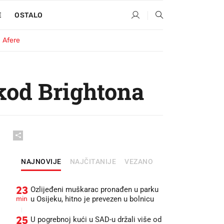
E
OSTALO
Afere
kod Brightona
NAJNOVIJE
NAJČITANIJE
VEZANO
23
Ozlijeđeni muškarac pronađen u parku
min
u Osijeku, hitno je prevezen u bolnicu
25
U pogrebnoj kući u SAD-u držali više od