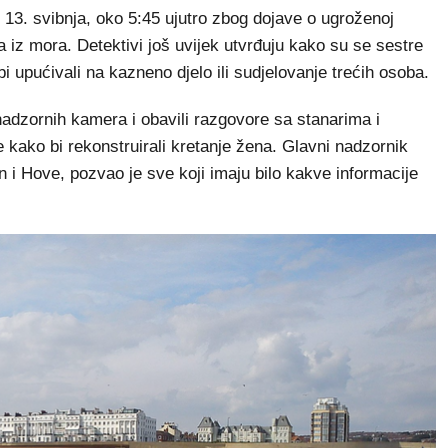
 13. svibnja, oko 5:45 ujutro zbog dojave o ugroženoj
a iz mora. Detektivi još uvijek utvrđuju kako su se sestre
 upućivali na kazneno djelo ili sudjelovanje trećih osoba.
i nadzornih kamera i obavili razgovore sa stanarima i
e kako bi rekonstruirali kretanje žena. Glavni nadzornik
 i Hove, pozvao je sve koji imaju bilo kakve informacije