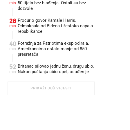
min
50 tijela bez hlađenja. Ostali su bez
dozvole
28
Procurio govor Kamale Harris.
min
Odmaknula od Bidena i žestoko napala
republikance
40
Potražnja za Patriotima eksplodirala.
min
Amerikancima ostalo manje od 850
presretača
52
Britanac silovao jednu ženu, drugu ubio.
min
Nakon puštanja ubio opet, osuđen je
PRIKAŽI JOŠ VIJESTI