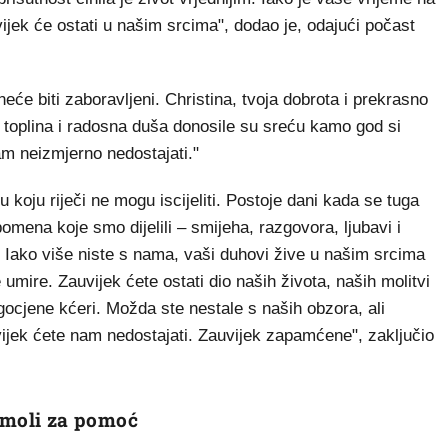
uvijek će ostati u našim srcima", dodao je, odajući počast
neće biti zaboravljeni. Christina, tvoja dobrota i prekrasno
ja toplina i radosna duša donosile su sreću kamo god si
nam neizmjerno nedostajati."
nu koju riječi ne mogu iscijeliti. Postoje dani kada se tuga
omena koje smo dijelili – smijeha, razgovora, ljubavi i
. Iako više niste s nama, vaši duhovi žive u našim srcima
mire. Zauvijek ćete ostati dio naših života, naših molitvi
gocjene kćeri. Možda ste nestale s naših obzora, ali
vijek ćete nam nedostajati. Zauvijek zapamćene", zaključio
i moli za pomoć