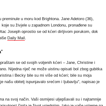
 preminule u moru kod Brightona. Jane Adetoro (36),
), koje su živjele u zapadnom Londonu, pronađene su
 Otac Joseph oprostio se od kćeri dirljivom porukom, dok
 piše
Daily Mail
.
a"
praštam se od svojih voljenih kćeri – Jane, Christine i
rano. Nijedna riječ ne može uistinu opisati bol zbog gubitka
ristina i Becky bile su mi više od kćeri; bile su moja
je našu obitelj ispunjavalo srećom i ljubavlju", napisao je
na na svoj način. Vaši osmijesi uljepšavali su i najtamnije
risutnost činila je život vrjednijim. Iako je vaše vrijeme na