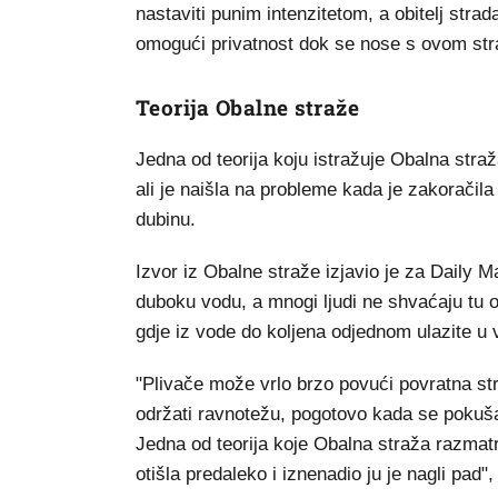
nastaviti punim intenzitetom, a obitelj stra
omogući privatnost dok se nose s ovom str
Teorija Obalne straže
Jedna od teorija koju istražuje Obalna stra
ali je naišla na probleme kada je zakorači
dubinu.
Izvor iz Obalne straže izjavio je za Daily M
duboku vodu, a mnogi ljudi ne shvaćaju tu op
gdje iz vode do koljena odjednom ulazite u 
"Plivače može vrlo brzo povući povratna st
održati ravnotežu, pogotovo kada se pokuša
Jedna od teorija koje Obalna straža razmatr
otišla predaleko i iznenadio ju je nagli pad",