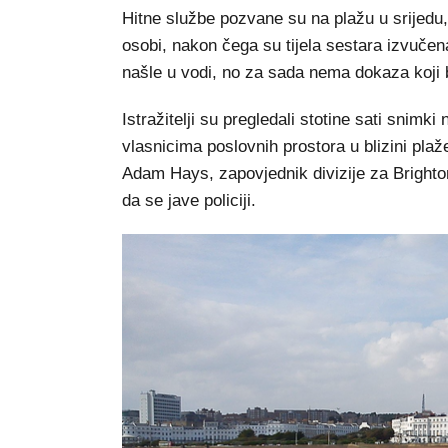
Hitne službe pozvane su na plažu u srijedu,
osobi, nakon čega su tijela sestara izvučen
našle u vodi, no za sada nema dokaza koji bi
Istražitelji su pregledali stotine sati snimk
vlasnicima poslovnih prostora u blizini plaž
Adam Hays, zapovjednik divizije za Brighton
da se jave policiji.