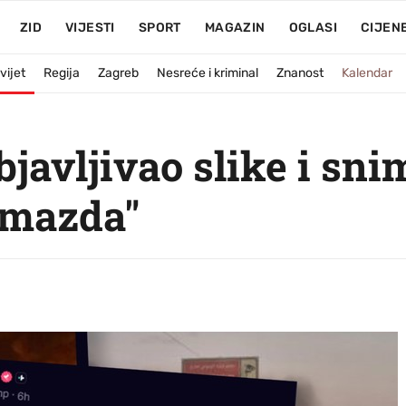
ZID
VIJESTI
SPORT
MAGAZIN
OGLASI
CIJEN
vijet
Regija
Zagreb
Nesreće i kriminal
Znanost
Kalendar
javljivao slike i sn
odmazda"