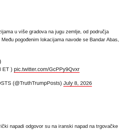
lozijama u više gradova na jugu zemlje, od područja
 Među pogođenim lokacijama navode se Bandar Abas,
)
M ET )
pic.twitter.com/GcPPy9Qvxr
OSTS (@TruthTrumpPosts)
July 8, 2026
rički napadi odgovor su na iranski napad na trgovačke