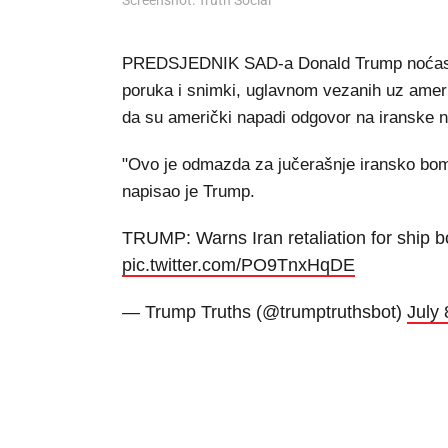
Screenshot: Truth Social
PREDSJEDNIK SAD-a Donald Trump noćas je 
poruka i snimki, uglavnom vezanih uz ameri
da su američki napadi odgovor na iranske 
"Ovo je odmazda za jučerašnje iransko bomb
napisao je Trump.
TRUMP: Warns Iran retaliation for ship b
pic.twitter.com/PO9TnxHqDE
— Trump Truths (@trumptruthsbot)
July 