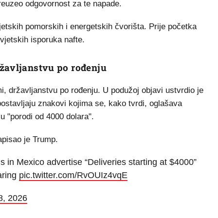
reuzeo odgovornost za te napade.
jetskih pomorskih i energetskih čvorišta. Prije početka
svjetskih isporuka nafte.
ržavljanstvu po rođenju
i, državljanstvu po rođenju. U podužoj objavi ustvrdio je
ostavljaju znakovi kojima se, kako tvrdi, oglašava
u "porodi od 4000 dolara".
apisao je Trump.
 in Mexico advertise “Deliveries starting at $4000”
aring
pic.twitter.com/RvOUIz4vqE
8, 2026