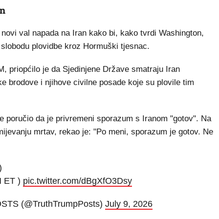
an
 novi val napada na Iran kako bi, kako tvrdi Washington,
slobodu plovidbe kroz Hormuški tjesnac.
priopćilo je da Sjedinjene Države smatraju Iran
brodove i njihove civilne posade koje su plovile tim
ije poručio da je privremeni sporazum s Iranom "gotov". Na
ijevanju mrtav, rekao je: "Po meni, sporazum je gotov. Ne
)
M ET )
pic.twitter.com/dBgXfO3Dsy
OSTS (@TruthTrumpPosts)
July 9, 2026