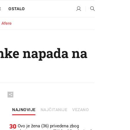
E
OSTALO
Afere
imke napada na
NAJNOVIJE
NAJČITANIJE
VEZANO
30
Ovo je žena (36) privedena zbog