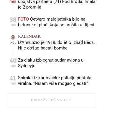
min
ubojstva partnera (71) kod Broda. Imala
je 2 promila
38
FOTO
Četvero maloljetnika bilo na
min
betonskoj ploči koja se urušila u Rijeci
9
KALENDAR
kol
D’Annunzio je 1918. doletio iznad Beča.
Nije došao bacati bombe
40
Za dlaku izbjegnut sudar aviona u
min
Sydneyju
41
Snimka iz karlovačke policije postala
min
viralna. "Nisam više mogao gledati"
PRIKAŽI JOŠ VIJESTI