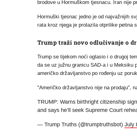
brodove u Hormuškom tjesnacu. Iran nije p
Hormuški tjesnac jedno je od najvažnijih sv
rata kroz njega je prolazila otprilike petina 
Trump traži novo odlučivanje o d
Trump se tijekom noći oglasio i o drugoj tem
da se uz južnu granicu SAD-a i u Meksiku p
američko državljanstvo po rođenju uz poruk
"Američko državljanstvo nije na prodaju", n
TRUMP: Warns birthright citizenship signs
and says he’ll seek Supreme Court rehe
— Trump Truths (@trumptruthsbot)
July 