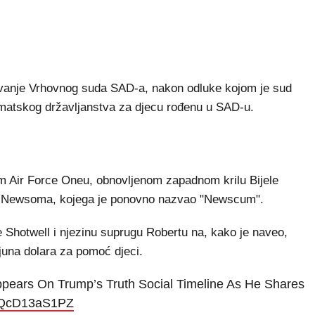
ivanje Vrhovnog suda SAD-a, nakon odluke kojom je sud
matskog državljanstva za djecu rođenu u SAD-u.
m Air Force Oneu, obnovljenom zapadnom krilu Bijele
na Newsoma, kojega je ponovno nazvao "Newscum".
 Shotwell i njezinu suprugu Robertu na, kako je naveo,
ijuna dolara za pomoć djeci.
Appears On Trump’s Truth Social Timeline As He Shares
m/QcD13aS1PZ