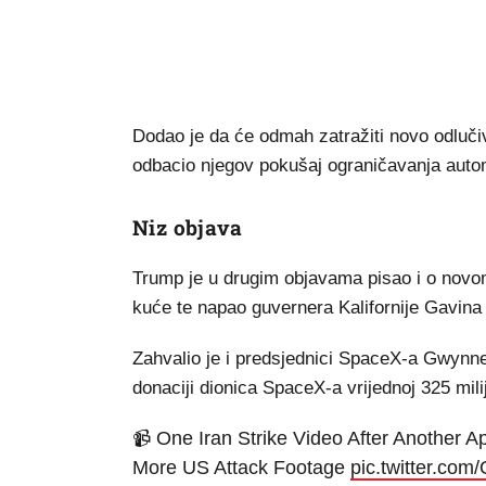
Dodao je da će odmah zatražiti novo odluč
odbacio njegov pokušaj ograničavanja auto
Niz objava
Trump je u drugim objavama pisao i o novo
kuće te napao guvernera Kalifornije Gavi
Zahvalio je i predsjednici SpaceX-a Gwynne
donaciji dionica SpaceX-a vrijednoj 325 mil
📹 One Iran Strike Video After Another 
More US Attack Footage
pic.twitter.co