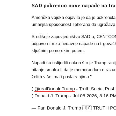
SAD pokrenuo nove napade na Ir
Američka vojska objavila je da je pokrenula
umanjila sposobnost Teherana da ugrožava 
Središnje zapovjedništvo SAD-a, CENTCOM, 
odgovornim za nedavne napade na trgovačke 
ključnim pomorskim putem.
Napadi su uslijedili nakon što je Trump ran
pitanje smatra li da je memorandum o razum
želim više imati posla s njima."
(
@realDonaldTrump
- Truth Social Post 
( Donald J. Trump - Jul 08 2026, 8:16 P
— Fan Donald J. Trump 🇺🇸 TRUTH P