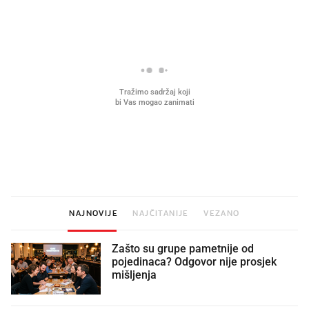
Što povezuje Lexus i
Kako su im čepovi boca d
legendarnog Ponyja?
nagradu od 10.000 eura
vjerovali"
NAJNOVIJE
NAJČITANIJE
VEZANO
Zašto su grupe pametnije od
pojedinaca? Odgovor nije prosjek
mišljenja