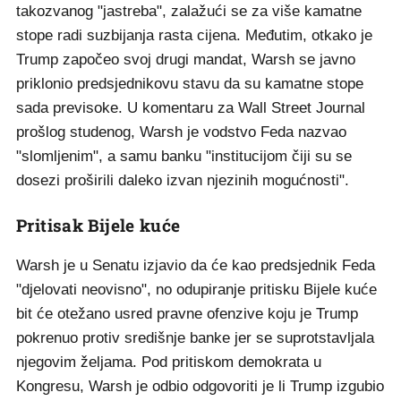
takozvanog "jastreba", zalažući se za više kamatne
stope radi suzbijanja rasta cijena. Međutim, otkako je
Trump započeo svoj drugi mandat, Warsh se javno
priklonio predsjednikovu stavu da su kamatne stope
sada previsoke. U komentaru za Wall Street Journal
prošlog studenog, Warsh je vodstvo Feda nazvao
"slomljenim", a samu banku "institucijom čiji su se
dosezi proširili daleko izvan njezinih mogućnosti".
Pritisak Bijele kuće
Warsh je u Senatu izjavio da će kao predsjednik Feda
"djelovati neovisno", no odupiranje pritisku Bijele kuće
bit će otežano usred pravne ofenzive koju je Trump
pokrenuo protiv središnje banke jer se suprotstavljala
njegovim željama. Pod pritiskom demokrata u
Kongresu, Warsh je odbio odgovoriti je li Trump izgubio