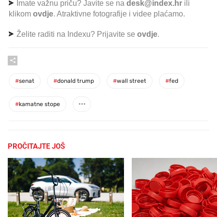
Imate važnu priču? Javite se na
desk@index.hr
ili
klikom
ovdje
. Atraktivne fotografije i videe plaćamo.
Želite raditi na Indexu? Prijavite se
ovdje
.
#
senat
#
donald trump
#
wall street
#
fed
#
kamatne stope
PROČITAJTE JOŠ