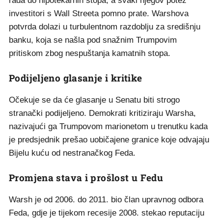
rada do hipotekarnih stopa, a svaki njegov potez
investitori s Wall Streeta pomno prate. Warshova
potvrda dolazi u turbulentnom razdoblju za središnju
banku, koja se našla pod snažnim Trumpovim
pritiskom zbog nespuštanja kamatnih stopa.
Podijeljeno glasanje i kritike
Očekuje se da će glasanje u Senatu biti strogo
stranački podijeljeno. Demokrati kritiziraju Warsha,
nazivajući ga Trumpovom marionetom u trenutku kada
je predsjednik prešao uobičajene granice koje odvajaju
Bijelu kuću od nestranačkog Feda.
Promjena stava i prošlost u Fedu
Warsh je od 2006. do 2011. bio član upravnog odbora
Feda, gdje je tijekom recesije 2008. stekao reputaciju