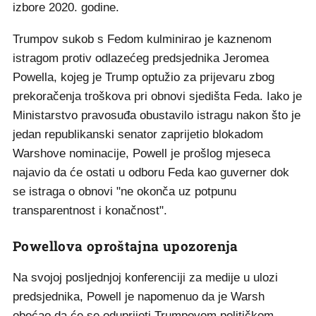
izbore 2020. godine.
Trumpov sukob s Fedom kulminirao je kaznenom
istragom protiv odlazećeg predsjednika Jeromea
Powella, kojeg je Trump optužio za prijevaru zbog
prekoračenja troškova pri obnovi sjedišta Feda. Iako je
Ministarstvo pravosuđa obustavilo istragu nakon što je
jedan republikanski senator zaprijetio blokadom
Warshove nominacije, Powell je prošlog mjeseca
najavio da će ostati u odboru Feda kao guverner dok
se istraga o obnovi "ne okonča uz potpunu
transparentnost i konačnost".
Powellova oproštajna upozorenja
Na svojoj posljednjoj konferenciji za medije u ulozi
predsjednika, Powell je napomenuo da je Warsh
obećao da će se oduprijeti Trumpovom političkom