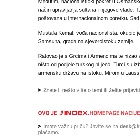
Međutim, nacionalistički pokret u Osmansko
način upravljanja sultana i njegove vlade. Tu
poštovana u internacionalnom poretku. Sad je
Mustafa Kemal, vođa nacionalista, okupio je
Samsuna, grada na sjeveroistoku zemlje.
Ratovao je s Grcima i Armencima te nizao s
ništa od podjele turskog plijena. Turci su izb
armensku državu na istoku. Mirom u Laussan
Znate li nešto više o temi ili želite prijavi
OVO JE
.
HOMEPAGE NACIJE
Imate važnu priču? Javite se na
desk@in
plaćamo.