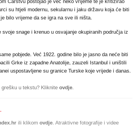
m Carstvu postojao je već neko vrijeme te je kritizirao
rci su htjeli modernu, sekularnu i jaku državu koja će biti
 bilo vrijeme da se igra na sve ili ništa.
 svoje snage i krenuo u osvajanje okupiranih područja iz
ame pobjede. Već 1922. godine bilo je jasno da neće biti
acili Grke iz zapadne Anatolije, zauzeli Istanbul i uništili
ei uspostavljene su granice Turske koje vrijede i danas.
ti grešku u tekstu? Kliknite
ovdje
.
.
118.
dex.hr
ili klikom
ovdje
. Atraktivne fotografije i videe