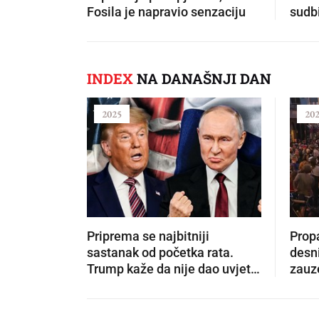
Fosila je napravio senzaciju
sudbi
INDEX
NA DANAŠNJI DAN
2025
20
Priprema se najbitniji
Propa
sastanak od početka rata.
desni
Trump kaže da nije dao uvjet
zauze
Putinu