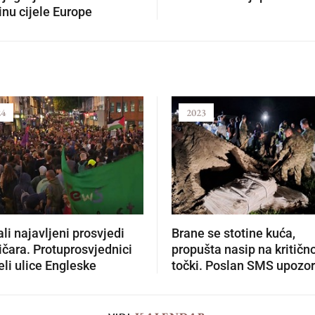
nu cijele Europe
24
2023
li najavljeni prosvjedi
Brane se stotine kuća,
čara. Protuprosvjednici
propušta nasip na kritičn
li ulice Engleske
točki. Poslan SMS upozo