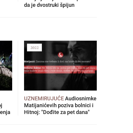
da je dvostruki špijun
doživio st
2022
2021
UZNEMIRUJUĆE
Audiosnimke
Kilometar
oj
Matijanićevih poziva bolnici i
Pelješkog 
renja
Hitnoj: "Dođite za pet dana"
na cesti, 