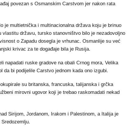
 događaj povezan s Osmanskim Carstvom jer nakon rata
o je multietnička i multinacionalna država koju je brinuo
 vlastitu državu, tursko stanovništvo bilo je nezadovoljno
visnost o Zapadu dosegla je vrhunac. Osmanlije su već
anjski krivac za te događaje bila je Rusija.
eli napadati ruske gradove na obali Crnog mora, Velika
tol da bi podijelile Carstvo jednom kada ono izgubi.
kupirale su britanska, francuska, talijanska i grčka
službeni mirovni ugovor koji je trebao raskomadati nekad
nad Sirijom, Jordanom, Irakom i Palestinom, a Italija je
 u Sredozemlju.