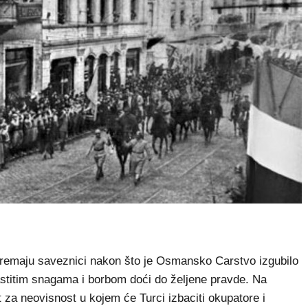
 spremaju saveznici nakon što je Osmansko Carstvo izgubilo
vlastitim snagama i borbom doći do željene pravde. Na
t za neovisnost u kojem će Turci izbaciti okupatore i