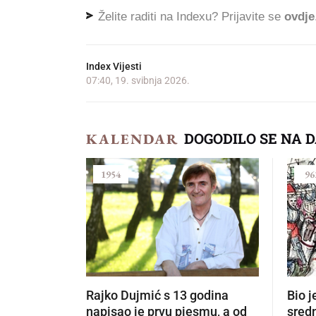
Želite raditi na Indexu? Prijavite se
ovdje
Index Vijesti
07:40, 19. svibnja 2026.
DOGODILO SE NA 
KALENDAR
1954
96
Rajko Dujmić s 13 godina
Bio j
napisao je prvu pjesmu, a od
sredn