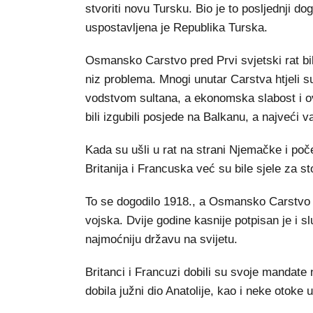
stvoriti novu Tursku. Bio je to posljednji
uspostavljena je Republika Turska.
Osmansko Carstvo pred Prvi svjetski rat bil
niz problema. Mnogi unutar Carstva htjeli su
vodstvom sultana, a ekonomska slabost i o
bili izgubili posjede na Balkanu, a najveći v
Kada su ušli u rat na strani Njemačke i poč
Britanija i Francuska već su bile sjele za s
To se dogodilo 1918., a Osmansko Carstvo o
vojska. Dvije godine kasnije potpisan je i 
najmoćniju državu na svijetu.
Britanci i Francuzi dobili su svoje mandate 
dobila južni dio Anatolije, kao i neke otoke