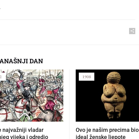
.
DANAŠNJI DAN
2
1908
e najvažniji vladar
Ovo je našim precima bio
jeg vijeka i odredio
ideal ženske ljepote