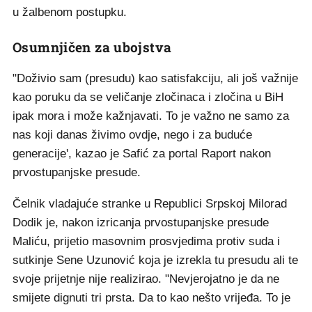
u žalbenom postupku.
Osumnjičen za ubojstva
"Doživio sam (presudu) kao satisfakciju, ali još važnije
kao poruku da se veličanje zločinaca i zločina u BiH
ipak mora i može kažnjavati. To je važno ne samo za
nas koji danas živimo ovdje, nego i za buduće
generacije', kazao je Safić za portal Raport nakon
prvostupanjske presude.
Čelnik vladajuće stranke u Republici Srpskoj Milorad
Dodik je, nakon izricanja prvostupanjske presude
Maliću, prijetio masovnim prosvjedima protiv suda i
sutkinje Sene Uzunović koja je izrekla tu presudu ali te
svoje prijetnje nije realizirao. "Nevjerojatno je da ne
smijete dignuti tri prsta. Da to kao nešto vrijeđa. To je