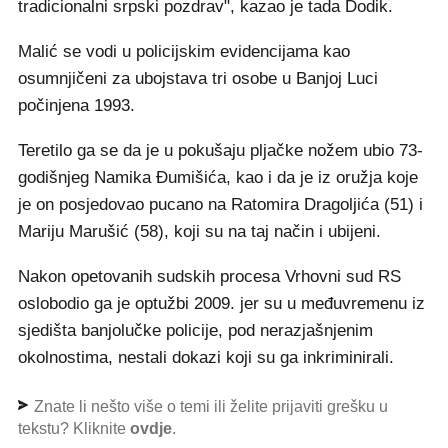
tradicionalni srpski pozdrav", kazao je tada Dodik.
Malić se vodi u policijskim evidencijama kao
osumnjičeni za ubojstava tri osobe u Banjoj Luci
počinjena 1993.
Teretilo ga se da je u pokušaju pljačke nožem ubio 73-
godišnjeg Namika Đumišića, kao i da je iz oružja koje
je on posjedovao pucano na Ratomira Dragoljića (51) i
Mariju Marušić (58), koji su na taj način i ubijeni.
Nakon opetovanih sudskih procesa Vrhovni sud RS
oslobodio ga je optužbi 2009. jer su u međuvremenu iz
sjedišta banjolučke policije, pod nerazjašnjenim
okolnostima, nestali dokazi koji su ga inkriminirali.
Znate li nešto više o temi ili želite prijaviti grešku u
tekstu? Kliknite
ovdje
.