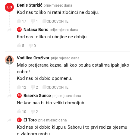
Denis Starkić
prije mjesec dana
DS
Kod nas toliko ni ratni zločinci ne dobiju.
17
1
ODGOVORITE
Nataša Borić
prije mjesec dana
NB
Kod nas toliko ni ubojice ne dobiju
5
0
Vodilica Croživot
prije mjesec dana
Malo pretjerana kazna, ali kao pouka ostalima ipak jako
dobro!
Kod nas bi dobio opomenu.
12
2
ODGOVORITE
Biserka Sunce
prije mjesec dana
BS
Ne kod nas bi bio veliki domoljub.
10
2
El Toro
prije mjesec dana
ET
Kod nas bi dobio klupu u Saboru i to prvi red za pjesmu
o zlatnom grobu.