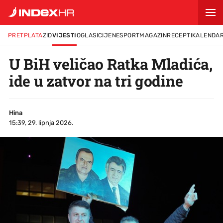
PRETPLATA
ZID
VIJESTI
OGLASI
CIJENE
SPORT
MAGAZIN
RECEPTI
KALENDA
U BiH veličao Ratka Mladića,
ide u zatvor na tri godine
Hina
15:39, 29. lipnja 2026.