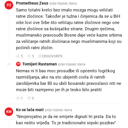
Prometheus Zeus
prije mjesec dana
PZ
Samo totalni krelci bez imalo mozga mogu veličati
ratne zločince. Također je tužna i činjenica da se u BiH
više lovi ove Srbe što veličaju ratne zločince nego one
ratne zločince sa bošnjačke strane. Drugim rječima,
muslimansko pravosuđe Bosne daje veće kazne srbima
za veličanje ratnih zločinaca nego muslimanima koji su
počinili ratni zločin.
5
5
ODGOVORITE
Tomijeri Rastaman
prije mjesec dana
TR
Nemas ni ti bas moc prosudbe ili općenito logičkog
razmišljanja, ako na sto ubijenih civila ili ratnih
zarobljenika bar 80 su ubili bosanski pravoslavci niti ne
moze biti razmjerno jer ih je tesko bilo pratiti
1
0
Ko se lača mati
prije mjesec dana
KM
"Nevjerojatno je da ne smijete dignuti tri prsta. Da to
kao nešto vrijeđa. To je tradicionalni srpski pozdrav"