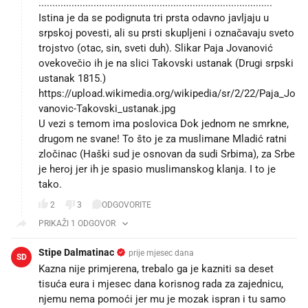
.....................................................................................
Istina je da se podignuta tri prsta odavno javljaju u
srpskoj povesti, ali su prsti skupljeni i označavaju sveto
trojstvo (otac, sin, sveti duh). Slikar Paja Jovanović
ovekovečio ih je na slici Takovski ustanak (Drugi srpski
ustanak 1815.) 👉
https://upload.wikimedia.org/wikipedia/sr/2/22/Paja_Jo
vanovic-Takovski_ustanak.jpg
U vezi s temom ima poslovica Dok jednom ne smrkne,
drugom ne svane! To što je za muslimane Mladić ratni
zločinac (Haški sud je osnovan da sudi Srbima), za Srbe
je heroj jer ih je spasio muslimanskog klanja. I to je
tako.
2
3
ODGOVORITE
PRIKAŽI 1 ODGOVOR
Stipe Dalmatinac
prije mjesec dana
SD
Kazna nije primjerena, trebalo ga je kazniti sa deset
tisuća eura i mjesec dana korisnog rada za zajednicu,
njemu nema pomoći jer mu je mozak ispran i tu samo