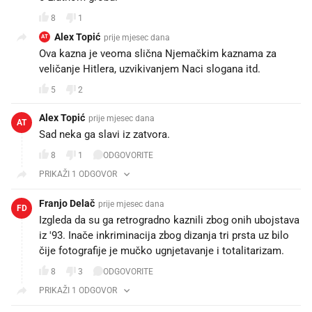
8
1
Alex Topić
prije mjesec dana
AT
Ova kazna je veoma slična Njemačkim kaznama za
veličanje Hitlera, uzvikivanjem Naci slogana itd.
5
2
Alex Topić
prije mjesec dana
AT
Sad neka ga slavi iz zatvora. 😂😂😂😂
8
1
ODGOVORITE
PRIKAŽI 1 ODGOVOR
Franjo Delač
prije mjesec dana
FD
Izgleda da su ga retrogradno kaznili zbog onih ubojstava
iz '93. Inače inkriminacija zbog dizanja tri prsta uz bilo
čije fotografije je mučko ugnjetavanje i totalitarizam.
8
3
ODGOVORITE
PRIKAŽI 1 ODGOVOR