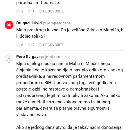
prirodna smrt pomaže.
3
1
ODGOVORITE
Drugaciji Uvid
prije mjesec dana
DU
Malo prestroga kazna. Da je veličao Zdravka Mamića, bi
li dobio toliko?
6
7
ODGOVORITE
Pero Kvrgavi
prije mjesec dana
Ključ cijelog slučaja nije ni Malić ni Mladić, nego
činjenica da je kazneno djelo nastalo odlukom visokog
predstavnika, a ne redovnom parlamentarnom
procedurom u BiH. Upravo zbog toga već godinama
postoje ozbiljne rasprave o demokratskoj i
ustavnopravnoj legitimnosti takvih zakona. Ako netko
može nametati kaznene zakone mimo izabranog
parlamenta, otvara se pitanje pravne sigurnosti i
vladavine prava.
Ako se jednog dana utvrdi da je takav način donošenja