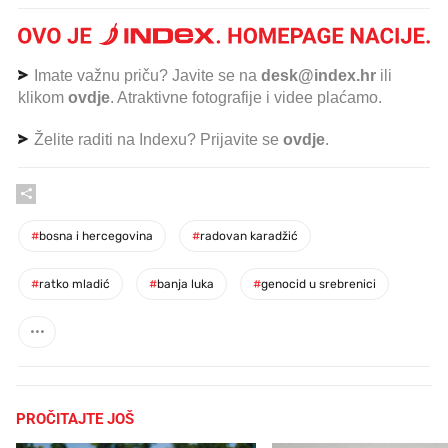
Imate važnu priču? Javite se na
desk@index.hr
ili
klikom
ovdje
. Atraktivne fotografije i videe plaćamo.
Želite raditi na Indexu? Prijavite se
ovdje
.
#
bosna i hercegovina
#
radovan karadžić
#
ratko mladić
#
banja luka
#
genocid u srebrenici
PROČITAJTE JOŠ