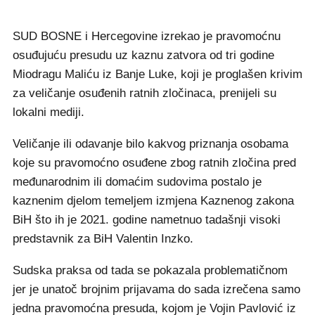
SUD BOSNE i Hercegovine izrekao je pravomoćnu
osuđujuću presudu uz kaznu zatvora od tri godine
Miodragu Maliću iz Banje Luke, koji je proglašen krivim
za veličanje osuđenih ratnih zločinaca, prenijeli su
lokalni mediji.
Veličanje ili odavanje bilo kakvog priznanja osobama
koje su pravomoćno osuđene zbog ratnih zločina pred
međunarodnim ili domaćim sudovima postalo je
kaznenim djelom temeljem izmjena Kaznenog zakona
BiH što ih je 2021. godine nametnuo tadašnji visoki
predstavnik za BiH Valentin Inzko.
Sudska praksa od tada se pokazala problematičnom
jer je unatoč brojnim prijavama do sada izrečena samo
jedna pravomoćna presuda, kojom je Vojin Pavlović iz