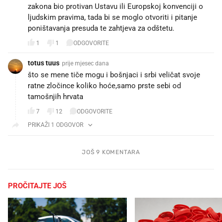
zakona bio protivan Ustavu ili Europskoj konvenciji o
ljudskim pravima, tada bi se moglo otvoriti i pitanje
poništavanja presuda te zahtjeva za odštetu.
1
1
ODGOVORITE
totus tuus
prije mjesec dana
što se mene tiče mogu i bošnjaci i srbi veličat svoje
ratne zločince koliko hoće,samo prste sebi od
tamošnjih hrvata
7
12
ODGOVORITE
PRIKAŽI 1 ODGOVOR
JOŠ 9 KOMENTARA
PROČITAJTE JOŠ