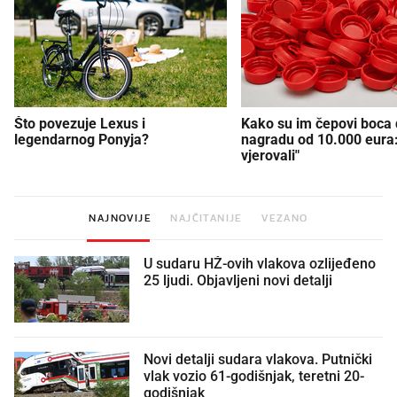
Što povezuje Lexus i
Kako su im čepovi boca d
legendarnog Ponyja?
nagradu od 10.000 eura
vjerovali"
NAJNOVIJE
NAJČITANIJE
VEZANO
U sudaru HŽ-ovih vlakova ozlijeđeno
25 ljudi. Objavljeni novi detalji
Novi detalji sudara vlakova. Putnički
vlak vozio 61-godišnjak, teretni 20-
godišnjak