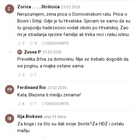
Zorica . . ....Strilicica
23.02.2026.
Z.
Nerazumijem, zena prica o Domovinskom ratu. Prica o
Bosni i Srbiji. Gdje je tu Hrvatska. Sjecam se samo da su
tu gospodju hadezeovci vodali okolo po Hrvatskoj. Zao
mi je stradanja njezine familije ali treba reci i neku istinu.
7
3
ODGOVORITE
Zvone P
23.02.2026.
ZP
Prevelika žrtva za domovinu. Nije se trebalo dogoditi da
svi poginu, a majka ostane sama.
2
1
Ferdinand Rio
23.02.2026.
FR
Kata, Blazena ti medju zenama!
6
1
ODGOVORITE
Ilija Biokovo
prije 29 dana
IB
Za koga i za što su dali svoje živote?Za HDZ i ostalu
mafiju