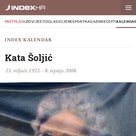
PRETPLATA
ZID
VIJESTI
OGLASI
CIJENE
SPORT
MAGAZIN
RECEPTI
KALENDA
INDEX KALENDAR
Kata Šoljić
23. veljače 1922.
-
8. srpnja 2008.