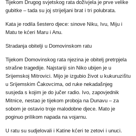
Tijekom Drugog svjetskog rata doživjela je prve velike
gubitke – tada su joj strijeljani brat i tri polubrata.
Kata je rodila šestero djece: sinove Niku, Ivu, Miju i
Matu te kćeri Maru i Anu.
Stradanja obitelji u Domovinskom ratu
Tijekom Domovinskog rata njezina je obitelj pretrpjela
strašne tragedije. Najstariji sin Niko ubijen je u
Srijemskoj Mitrovici. Mijo je izgubio život u kukuruzištu
u Srijemskim Čakovcima, od ruke nekadašnjeg
susjeda s kojim je do jučer radio. Ivo, zapovjednik
Mitnice, nestao je tijekom proboja na Dunavu – za
sobom je ostavio troje malodobne djece. Mato je
poginuo prilikom napada na vojarnu.
U ratu su sudjelovali i Katine kćeri te zetovi i unuci.