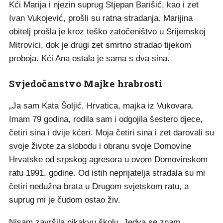
Kći Marija i njezin suprug Stjepan Barišić, kao i zet
Ivan Vukojević, prošli su ratna stradanja. Marijina
obitelj prošla je kroz teško zatočeništvo u Srijemskoj
Mitrovici, dok je drugi zet smrtno stradao tijekom
proboja. Kći Ana ostala je sama s dva sina.
Svjedočanstvo Majke hrabrosti
„Ja sam Kata Šoljić, Hrvatica, majka iz Vukovara.
Imam 79 godina, rodila sam i odgojila šestero djece,
četiri sina i dvije kćeri. Moja četiri sina i zet darovali su
svoje živote za slobodu i obranu svoje Domovine
Hrvatske od srpskog agresora u ovom Domovinskom
ratu 1991. godine. Od istih neprijatelja stradala su mi
četiri nedužna brata u Drugom svjetskom ratu, a
suprug mi je čudom ostao živ.
Nisam završila nikakvu školu. Jedva se znam