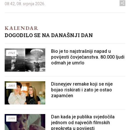
08:42, 08. srpnja 2026.
KALENDAR
DOGODILO SE NA DANAŠNJI DAN
Bio je to najstrašniji napad u
1945
povijesti čovječanstva. 80.000 ljudi
odmah je umrlo
Disneyjev remake koji se nije
2003
bojao riskirati i zato je ostao
zapamćen
Dan kada je publika svjedočila
1999
jednom od najvećih filmskih
preokreta u povijesti