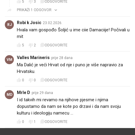
5
3
ODGOVORITE
PRIKAŽI 1 ODGOVOR
Robi k Josic
23.02.2026.
RJ
Hvala vam gospođo Šoljić u ime ciie Damaciije! Počivali u
mit
5
2
ODGOVORITE
Valles Marineris
prije 28 dana
VM
Ma Dalić je veći Hrvat od nje i puno je više napravio za
Hrvatsku.
0
0
ODGOVORITE
Mrle D
prije 29 dana
MD
I id takvih mi revamo na njihove pjesme i njima
dopustamo da nam se kote po drzavi i da nam svoju
kulturu i ideologiju namecu ...
0
1
ODGOVORITE