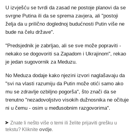
U izvješću se tvrdi da zasad ne postoje planovi da se
svrgne Putina ili da se sprema zavjera, ali "postoji
želja da u prilično doglednoj budućnosti Putin više ne
bude na čelu države".
"Predsjednik je zabrljao, ali se sve može popraviti -
nekako se dogovoriti sa Zapadom i Ukrajinom", rekao
je jedan sugovornik za Meduzu.
No Meduza dodaje kako njezini izvori naglašavaju da
"svi na vlasti razumiju da Putin može otići samo ako
mu se zdravlje ozbiljno pogorša", što znači da se
trenutno "nezadovoljstvo visokih dužnosnika ne očituje
ni u čemu - osim u međusobnim razgovorima".
Znate li nešto više o temi ili želite prijaviti grešku u
tekstu? Kliknite
ovdje
.