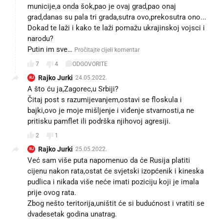
municije,a onda šok,pao je ovaj grad,pao onaj
grad,danas su pala tri grada,sutra ovo,prekosutra ono...
Dokad te laži i kako te laži pomažu ukrajinskoj vojsci i
narodu?
Putin im sve…
Pročitajte cijeli komentar
7
4
ODGOVORITE
Rajko Jurki
24.05.2022.
RJ
A što ću ja,Zagorec,u Srbiji?
Čitaj post s razumijevanjem,ostavi se floskula i
bajki,ovo je moje mišljenje i viđenje stvarnosti,a ne
pritisku pamflet ili podrška njihovoj agresiji.
2
1
Rajko Jurki
25.05.2022.
RJ
Već sam više puta napomenuo da će Rusija platiti
cijenu nakon rata,ostat će svjetski izopćenik i kineska
pudlica i nikada više neće imati poziciju koji je imala
prije ovog rata.
Zbog nešto teritorija,uništit će si budućnost i vratiti se
dvadesetak godina unatrag.