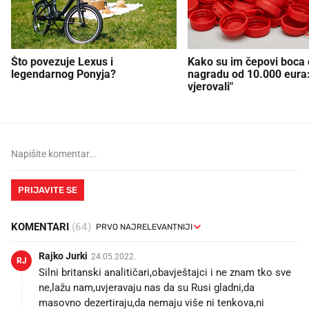
Što povezuje Lexus i
Kako su im čepovi boca d
legendarnog Ponyja?
nagradu od 10.000 eura
vjerovali"
PRIJAVITE SE
KOMENTARI
(64)
Rajko Jurki
24.05.2022.
RJ
Silni britanski analitičari,obavještajci i ne znam tko sve
ne,lažu nam,uvjeravaju nas da su Rusi gladni,da
masovno dezertiraju,da nemaju više ni tenkova,ni