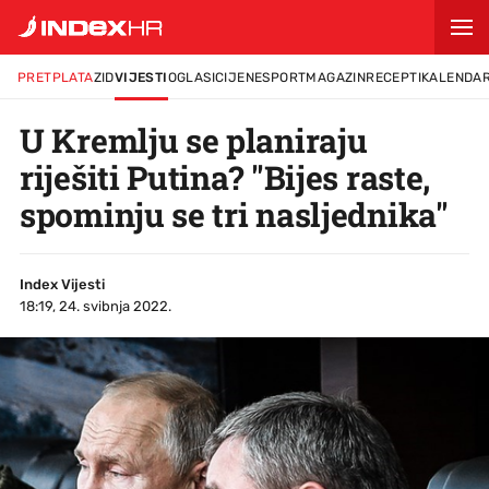
PRETPLATA
ZID
VIJESTI
OGLASI
CIJENE
SPORT
MAGAZIN
RECEPTI
KALENDA
U Kremlju se planiraju
riješiti Putina? "Bijes raste,
spominju se tri nasljednika"
Index Vijesti
18:19, 24. svibnja 2022.