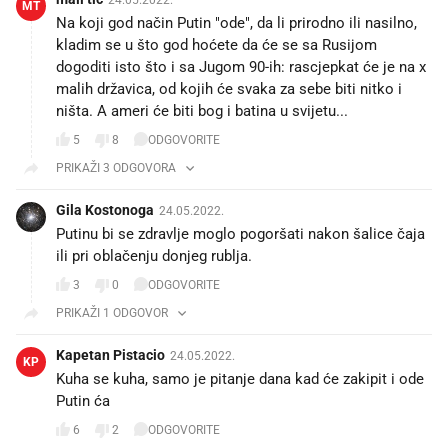
MT
Na koji god način Putin "ode", da li prirodno ili nasilno,
kladim se u što god hoćete da će se sa Rusijom
dogoditi isto što i sa Jugom 90-ih: rascjepkat će je na x
malih državica, od kojih će svaka za sebe biti nitko i
ništa. A ameri će biti bog i batina u svijetu...
5
8
ODGOVORITE
PRIKAŽI 3 ODGOVORA
Gila Kostonoga
24.05.2022.
Putinu bi se zdravlje moglo pogoršati nakon šalice čaja
ili pri oblačenju donjeg rublja.
3
0
ODGOVORITE
PRIKAŽI 1 ODGOVOR
Kapetan Pistacio
24.05.2022.
KP
Kuha se kuha, samo je pitanje dana kad će zakipit i ode
Putin ća 😉
6
2
ODGOVORITE