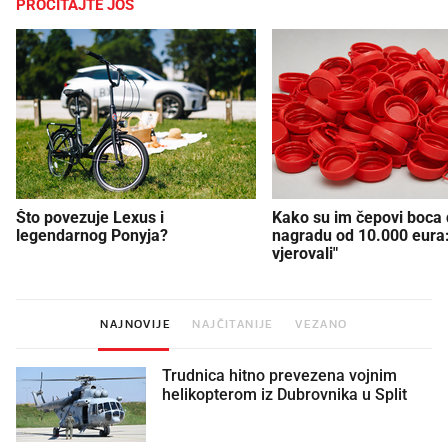
PROČITAJTE JOŠ
Što povezuje Lexus i
Kako su im čepovi boca d
legendarnog Ponyja?
nagradu od 10.000 eura
vjerovali"
NAJNOVIJE
NAJČITANIJE
VEZANO
Trudnica hitno prevezena vojnim
helikopterom iz Dubrovnika u Split