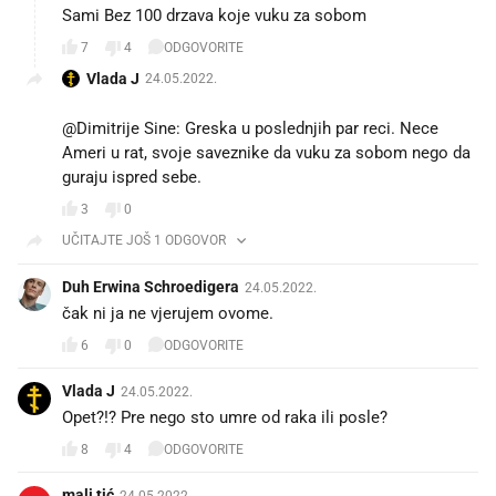
Sami Bez 100 drzava koje vuku za sobom🤣
7
4
ODGOVORITE
Vlada J
24.05.2022.
@Dimitrije Sine: Greska u poslednjih par reci. Nece
Ameri u rat, svoje saveznike da vuku za sobom nego da
guraju ispred sebe.
3
0
UČITAJTE JOŠ 1 ODGOVOR
Duh Erwina Schroedigera
24.05.2022.
čak ni ja ne vjerujem ovome.
6
0
ODGOVORITE
Vlada J
24.05.2022.
8
4
ODGOVORITE
mali tić
24.05.2022.