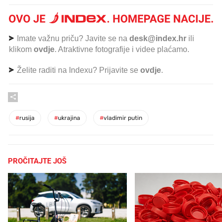
Imate važnu priču? Javite se na
desk@index.hr
ili
klikom
ovdje
. Atraktivne fotografije i videe plaćamo.
Želite raditi na Indexu? Prijavite se
ovdje
.
#
rusija
#
ukrajina
#
vladimir putin
PROČITAJTE JOŠ