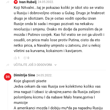
Ivan Rubelj
24.05.2022.
IR
Koji NAvalni...taj je pokazao koliki je idiot sto se vratio
u Rusiju i dobrovoljno otisao u Gulag. Drugo je hrabrost
drugo je idiotizam. Da je ostao voditi oporbu izvan
Rusije onda bi sada i mogao pozivati na nekakvu
revoluciju i smjenu. Ovako mi dodje da pomislim da je
mozda i Putinov covjek. Kao fol vratio se ovi ga ulovili i
osudili, on prica malo lose protiv Putina, cisto da eto
netko prica, a Navalny umjesto u zatvoru, zivi u nekoj
viletini sa kurvama, kokainom i kavijarom.
1
0
UČITAJTE JOŠ 3 ODGOVORA
Dimitrije Sine
24.05.2022.
DS
Koje gluposti pisete🤣
Jedva cekam da vas Rusija sve kolektivno koliko vas
ima naguzi I izbaci iz ukrajine,samo da Rusija zalijeci
polomljenu kicmu I da nabave Malo hrane,goriva I
municije🤣
A amerikanci mozda I dobiju mu*da pa napadnu Rusiju