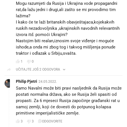
Mogu razumjeti da Rusija i Ukrajina vode propagandni
rat,da lažu jedni i drugi,ali zašto se mi provodimo tim
lažima?
I kako će te laži britanskih obavještajaca,kojekakvih
ruskih nezadovoljnika ,ukrajinskih navodnih relevantnih
izvora itd. pomoći Ukrajini?
Nastojim biti realan,iznosim svoje viđenje i moguće
ishode,a onda mi zbog tog i takvog mišljenja ponude
traktor i odlazak u Srbiju,svašta.
1
0
UČITAJTE JOŠ 2 ODGOVORA
Philip Pjetri
24.05.2022.
Samo Navalni može biti pravi nasljednik da Rusija može
postati normalna država, ako se Rusija želi spasiti od
propasti. Za 6 mjeseci Rusija započinje građanski rat u
samoj zemlji, koji će dovesti do potpunog kolapsa
primitivne imperijalističke zemlje.
3
3
ODGOVORITE