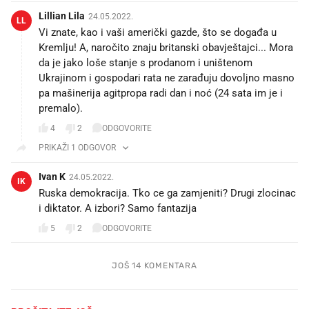
Lillian Lila
24.05.2022.
LL
Vi znate, kao i vaši američki gazde, što se događa u
Kremlju! A, naročito znaju britanski obavještajci... Mora
da je jako loše stanje s prodanom i uništenom
Ukrajinom i gospodari rata ne zarađuju dovoljno masno
pa mašinerija agitpropa radi dan i noć (24 sata im je i
premalo).
4
2
ODGOVORITE
PRIKAŽI 1 ODGOVOR
Ivan K
24.05.2022.
IK
Ruska demokracija. Tko ce ga zamjeniti? Drugi zlocinac
i diktator. A izbori? Samo fantazija
5
2
ODGOVORITE
JOŠ 14 KOMENTARA