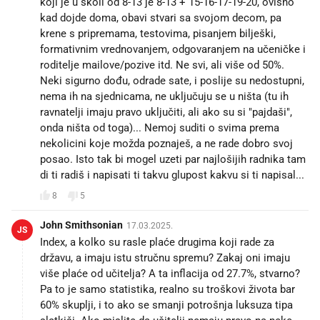
koji je u školi od 8-13 je 8-13 + 15-16-17-19-20, ovisno
kad dojde doma, obavi stvari sa svojom decom, pa
krene s pripremama, testovima, pisanjem bilješki,
formativnim vrednovanjem, odgovaranjem na učeničke i
roditelje mailove/pozive itd. Ne svi, ali više od 50%.
Neki sigurno dođu, odrade sate, i poslije su nedostupni,
nema ih na sjednicama, ne uključuju se u ništa (tu ih
ravnatelji imaju pravo uključiti, ali ako su si "pajdaši",
onda ništa od toga)... Nemoj suditi o svima prema
nekolicini koje možda poznaješ, a ne rade dobro svoj
posao. Isto tak bi mogel uzeti par najlošijih radnika tam
di ti radiš i napisati ti takvu glupost kakvu si ti napisal...
8
5
John Smithsonian
17.03.2025.
JS
Index, a kolko su rasle plaće drugima koji rade za
državu, a imaju istu stručnu spremu? Zakaj oni imaju
više plaće od učitelja? A ta inflacija od 27.7%, stvarno?
Pa to je samo statistika, realno su troškovi života bar
60% skuplji, i to ako se smanji potrošnja luksuza tipa