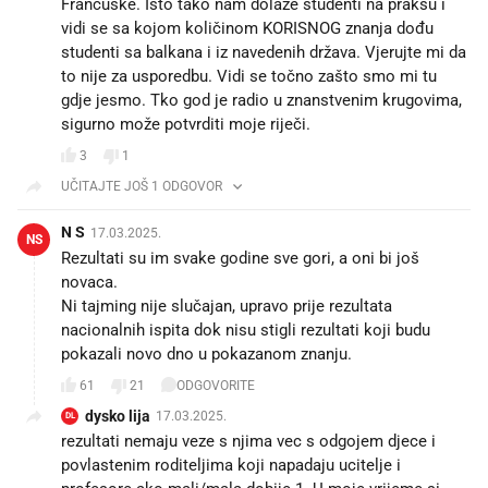
Francuske. Isto tako nam dolaze studenti na praksu i
vidi se sa kojom količinom KORISNOG znanja dođu
studenti sa balkana i iz navedenih država. Vjerujte mi da
to nije za usporedbu. Vidi se točno zašto smo mi tu
gdje jesmo. Tko god je radio u znanstvenim krugovima,
sigurno može potvrditi moje riječi.
3
1
UČITAJTE JOŠ 1 ODGOVOR
N S
17.03.2025.
NS
Rezultati su im svake godine sve gori, a oni bi još
novaca.
Ni tajming nije slučajan, upravo prije rezultata
nacionalnih ispita dok nisu stigli rezultati koji budu
pokazali novo dno u pokazanom znanju.
61
21
ODGOVORITE
dysko lija
17.03.2025.
DL
rezultati nemaju veze s njima vec s odgojem djece i
povlastenim roditeljima koji napadaju ucitelje i