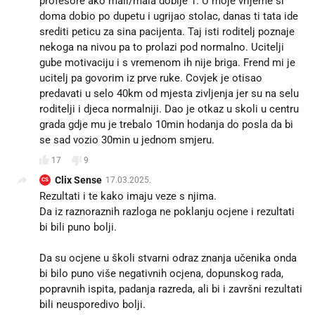
profesore ako mali/mala dobije 1. U moje vrijeme si
doma dobio po dupetu i ugrijao stolac, danas ti tata ide
srediti peticu za sina pacijenta. Taj isti roditelj poznaje
nekoga na nivou pa to prolazi pod normalno. Ucitelji
gube motivaciju i s vremenom ih nije briga. Frend mi je
ucitelj pa govorim iz prve ruke. Covjek je otisao
predavati u selo 40km od mjesta zivljenja jer su na selu
roditelji i djeca normalniji. Dao je otkaz u skoli u centru
grada gdje mu je trebalo 10min hodanja do posla da bi
se sad vozio 30min u jednom smjeru.
17
9
Clix Sense
17.03.2025.
CS
Rezultati i te kako imaju veze s njima.
Da iz raznoraznih razloga ne poklanju ocjene i rezultati
bi bili puno bolji.
Da su ocjene u školi stvarni odraz znanja učenika onda
bi bilo puno više negativnih ocjena, dopunskog rada,
popravnih ispita, padanja razreda, ali bi i završni rezultati
bili neusporedivo bolji.