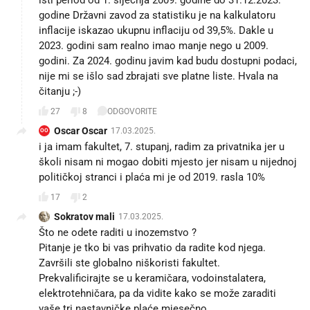
godine Državni zavod za statistiku je na kalkulatoru
inflacije iskazao ukupnu inflaciju od 39,5%. Dakle u
2023. godini sam realno imao manje nego u 2009.
godini. Za 2024. godinu javim kad budu dostupni podaci,
nije mi se išlo sad zbrajati sve platne liste. Hvala na
čitanju ;-)
27
8
ODGOVORITE
Oscar Oscar
17.03.2025.
OO
i ja imam fakultet, 7. stupanj, radim za privatnika jer u
školi nisam ni mogao dobiti mjesto jer nisam u nijednoj
političkoj stranci i plaća mi je od 2019. rasla 10%
17
2
Sokratov mali
17.03.2025.
Što ne odete raditi u inozemstvo ?
Pitanje je tko bi vas prihvatio da radite kod njega.
Završili ste globalno niškoristi fakultet.
Prekvalificirajte se u keramičara, vodoinstalatera,
elektrotehničara, pa da vidite kako se može zaraditi
vaše tri nastavničke plaće mjesečno.