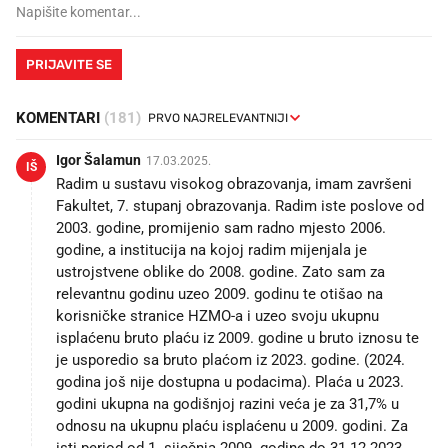
PRIJAVITE SE
KOMENTARI
(181)
Igor Šalamun
17.03.2025.
IŠ
Radim u sustavu visokog obrazovanja, imam završeni
Fakultet, 7. stupanj obrazovanja. Radim iste poslove od
2003. godine, promijenio sam radno mjesto 2006.
godine, a institucija na kojoj radim mijenjala je
ustrojstvene oblike do 2008. godine. Zato sam za
relevantnu godinu uzeo 2009. godinu te otišao na
korisničke stranice HZMO-a i uzeo svoju ukupnu
isplaćenu bruto plaću iz 2009. godine u bruto iznosu te
je usporedio sa bruto plaćom iz 2023. godine. (2024.
godina još nije dostupna u podacima). Plaća u 2023.
godini ukupna na godišnjoj razini veća je za 31,7% u
odnosu na ukupnu plaću isplaćenu u 2009. godini. Za
isti period od 1. siječnja 2009. godine do 31.12.2023.