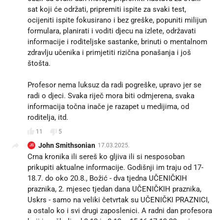
sat koji će održati, pripremiti ispite za svaki test,
ocijeniti ispite fokusirano i bez greške, popuniti milijun
formulara, planirati i voditi djecu na izlete, održavati
informacije i roditeljske sastanke, brinuti o mentalnom
zdravlju učenika i primjetiti rizična ponašanja i još
štošta.
Profesor nema luksuz da radi pogreške, upravo jer se
radi o djeci. Svaka riječ mora biti odmjerena, svaka
informacija točna inače je razapet u medijima, od
roditelja, itd.
11
5
John Smithsonian
17.03.2025.
JS
Crna kronika ili sereš ko gljiva ili si nesposoban
prikupiti aktualne informacije. Godišnji im traju od 17-
18.7. do oko 20.8., Božić - dva tjedna UČENIČKIH
praznika, 2. mjesec tjedan dana UČENIČKIH praznika,
Uskrs - samo na veliki četvrtak su UČENIČKI PRAZNICI,
a ostalo ko i svi drugi zaposlenici. A radni dan profesora