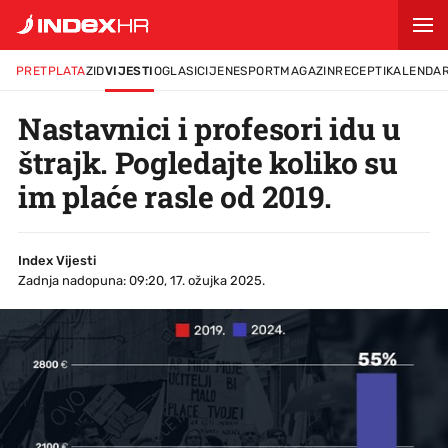
PRETPLATA
ZID
VIJESTI
OGLASI
CIJENE
SPORT
MAGAZIN
RECEPTI
KALENDA
Nastavnici i profesori idu u
štrajk. Pogledajte koliko su
im plaće rasle od 2019.
Index Vijesti
Zadnja nadopuna: 09:20, 17. ožujka 2025.