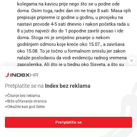
kolegama na kavicu prije nego što se u podne ode
doma. Osim toga, radni dan im ne traje 8 sati. Masa njih
prepisuje pripreme iz godine u godinu, u prosjeku na
nastavi provode 4-5 sati dnevno i nakon početka rada u
8 u jutro najveći dio do 1 popodne završi posao i ide
doma. Stoga mi je smiješno pisanje o nekom
godišnjem odmoru koje kreće oko 15.07., a završava
oko 15.08. To je točno u formalnom smislu jer zakon
nalaže poslodavcu da vodi evidenciju radnog vremena
zaposlenika. Ali što je u tjednu oko Sisveta, a što su
tjedni oko Nove Godine, pa oko Uskrsa? Gdje oni to
rade? Tko od nastavnika nakom 1. srpnja uopće dolazi u
školu? Ono što danas nastavnike najviše opterećuje su
Pretplatite se na
Index bez reklama
nakaradni pedagoški standardi koji su im oduzeli
Čitanje bez reklama
dostojanstvo, a djeci i cijelom društvu budućnost. I To
Brže učitavanje stranica
je jedino što im mogu priznati kao teško u njihovom
Otkažite kad god želite
poslu. Ovo sve ne pišem na pamet jer radim u realnom
sektoru, a prije sam radio u školi i znam iz prve ruke
Pretplatite se
koliko je koji posao težak.
3
0