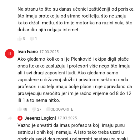
Na stranu to što su danas učenici zaštićeniji od periske,
što imaju protekciju od strane roditelja, što ne znaju
kako držati metlu, što im je motorika na razini nula, što
dobar dio njih odgaja internet.
3
1
Ivan Ivano
17.03.2025.
II
Ako gledamo koliko si je Plenković i ekipa digli plače
onda itekako zaslužuju i profesori više nego što imaju
ali i svi drugi zaposleni ljudi. Ako gledamo samo
zaposlene u državnoj službi i privatnom sektoru onda
profesori i učitelji imaju bolje plaće i nije opravdano da
prosvjeduju naročito jer im je radno vrijeme od 8 do 12
ili 1 a to nema nitko.
48
27
ODGOVORITE
Jeeemz Logicni
17.03.2025.
JL
Vazno je shvatiti da imas profesora koji imaju punu
satnicu i onih koji nemaju. A isto tako treba uzeti u
obzir da svaki dan moraju pripremiti nastavu za svaki