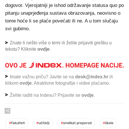
dogovor. Vjerojatniji je ishod održavanje statusa quo po
pitanju unaprjeđenja sustava obrazovanja, neovisno o
tome hoće li se plaće povećati ili ne. A u tom slučaju
svi gubimo.
Znate li nešto više o temi ili želite prijaviti grešku u
tekstu? Kliknite
ovdje
.
Imate važnu priču? Javite se na
desk@index.hr
ili
klikom
ovdje
. Atraktivne fotografije i videe plaćamo.
Želite raditi na Indexu? Prijavite se
ovdje
.
#
fakulteti
#
učitelji
#
sindikat preporod
#
škole