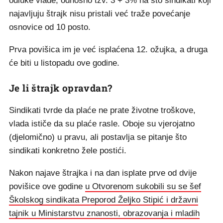
odluke vlade, odnosno tzv. 3 + 3% na što sindikati koji
najavljuju štrajk nisu pristali već traže povećanje
osnovice od 10 posto.
Prva povišica im je već isplaćena 12. ožujka, a druga
će biti u listopadu ove godine.
Je li štrajk opravdan?
Sindikati tvrde da plaće ne prate životne troškove,
vlada ističe da su plaće rasle. Oboje su vjerojatno
(djelomično) u pravu, ali postavlja se pitanje što
sindikati konkretno žele postići.
Nakon najave štrajka i na dan isplate prve od dvije
povišice ove godine
u Otvorenom sukobili su se šef
Školskog sindikata Preporod Željko Stipić i državni
tajnik u Ministarstvu znanosti, obrazovanja i mladih