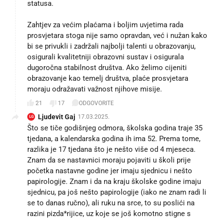
statusa.
Zahtjev za većim plaćama i boljim uvjetima rada
prosvjetara stoga nije samo opravdan, već i nužan kako
bi se privukli i zadržali najbolji talenti u obrazovanju,
osigurali kvalitetniji obrazovni sustav i osigurala
dugoročna stabilnost društva. Ako želimo cijeniti
obrazovanje kao temelj društva, plaće prosvjetara
moraju odražavati važnost njihove misije.
21
17
ODGOVORITE
Ljudevit Gaj
17.03.2025.
LG
Što se tiče godišnjeg odmora, školska godina traje 35
tjedana, a kalendarska godina ih ima 52. Prema tome,
razlika je 17 tjedana što je nešto više od 4 mjeseca.
Znam da se nastavnici moraju pojaviti u školi prije
početka nastavne godine jer imaju sjednicu i nešto
papirologije. Znam i da na kraju školske godine imaju
sjednicu, pa još nešto papirologije (iako ne znam radi li
se to danas ručno), ali ruku na srce, to su poslići na
razini pizda*rijice, uz koje se još komotno stigne s