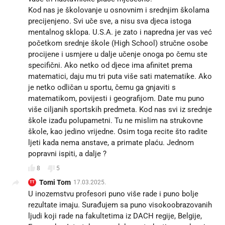
Kod nas je školovanje u osnovnim i srednjim školama
precijenjeno. Svi uče sve, a nisu sva djeca istoga
mentalnog sklopa. U.S.A. je zato i napredna jer vas već
početkom srednje škole (High School) stručne osobe
procijene i usmjere u dalje učenje onoga po čemu ste
specifični. Ako netko od djece ima afinitet prema
matematici, daju mu tri puta više sati matematike. Ako
je netko odličan u sportu, čemu ga gnjaviti s
matematikom, povijesti i geografijom. Date mu puno
više ciljanih sportskih predmeta. Kod nas svi iz srednje
škole izađu polupametni. Tu ne mislim na strukovne
škole, kao jedino vrijedne. Osim toga recite što radite
ljeti kada nema anstave, a primate plaću. Jednom
popravni ispiti, a dalje ?
8
5
Tomi Tom
17.03.2025.
TT
U inozemstvu profesori puno više rade i puno bolje
rezultate imaju. Surađujem sa puno visokoobrazovanih
ljudi koji rade na fakultetima iz DACH regije, Belgije,