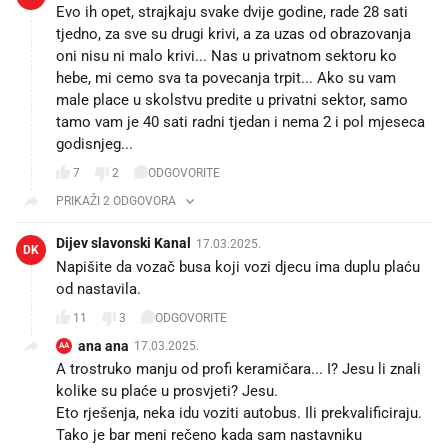
Evo ih opet, strajkaju svake dvije godine, rade 28 sati
tjedno, za sve su drugi krivi, a za uzas od obrazovanja
oni nisu ni malo krivi... Nas u privatnom sektoru ko
hebe, mi cemo sva ta povecanja trpit... Ako su vam
male place u skolstvu predite u privatni sektor, samo
tamo vam je 40 sati radni tjedan i nema 2 i pol mjeseca
godisnjeg...
7
2
ODGOVORITE
PRIKAŽI 2 ODGOVORA
Dijev slavonski Kanal
17.03.2025.
DK
Napišite da vozač busa koji vozi djecu ima duplu plaću
od nastavila.
11
3
ODGOVORITE
ana ana
17.03.2025.
AA
A trostruko manju od profi keramičara... I? Jesu li znali
kolike su plaće u prosvjeti? Jesu.
Eto rješenja, neka idu voziti autobus. Ili prekvalificiraju.
Tako je bar meni rečeno kada sam nastavniku