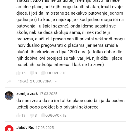
slatkiši. Ako mislite da učitelji nemaju pravo na neke
solidne plaće, od kojih mogu kupiti si stan, imati dvoje
djece, i još da im ostane za nekakvo putovanje jednom
godišnje (i to kad je najskuplje - kad jedino mogu ići na
putovanja - u špici sezone), onda idemo ugasiti sve
škole, nek se deca školuju sama, ili nek roditelji
preuzmu, a učitelji pravac van ili privatni sektor di mogu
individualno pregovarati o plaćama, jer nema smisla
plaćati ih crkavicama tipa 1300 eura (a tolko dobar dio
njih dobiva, ovi prosjeci su tak, varljivi, njih dižu i plaće
posebnih područja interesa il kak se to zove)
15
8
ODGOVORITE
PRIKAŽI 2 ODGOVORA
zemlja zrak
17.03.2025.
da sam znao da su im tolike place ucio bi i ja da budem
ucitelj.oooo proklet bio privatni sektoreee
19
3
ODGOVORITE
Jakov Rić
17.03.2025.
JR