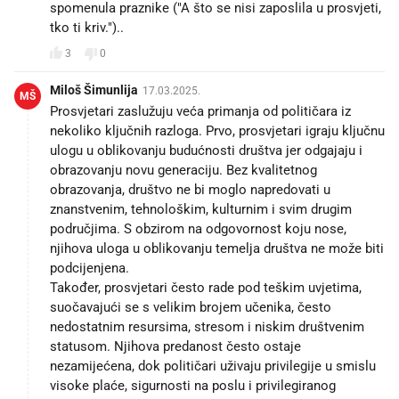
spomenula praznike ("A što se nisi zaposlila u prosvjeti,
tko ti kriv.")..
3
0
Miloš Šimunlija
17.03.2025.
MŠ
Prosvjetari zaslužuju veća primanja od političara iz
nekoliko ključnih razloga. Prvo, prosvjetari igraju ključnu
ulogu u oblikovanju budućnosti društva jer odgajaju i
obrazovanju novu generaciju. Bez kvalitetnog
obrazovanja, društvo ne bi moglo napredovati u
znanstvenim, tehnološkim, kulturnim i svim drugim
područjima. S obzirom na odgovornost koju nose,
njihova uloga u oblikovanju temelja društva ne može biti
podcijenjena.
Također, prosvjetari često rade pod teškim uvjetima,
suočavajući se s velikim brojem učenika, često
nedostatnim resursima, stresom i niskim društvenim
statusom. Njihova predanost često ostaje
nezamijećena, dok političari uživaju privilegije u smislu
visoke plaće, sigurnosti na poslu i privilegiranog