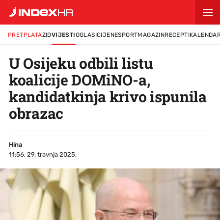
PRETPLATA
ZID
VIJESTI
OGLASI
CIJENE
SPORT
MAGAZIN
RECEPTI
KALENDA
U Osijeku odbili listu
koalicije DOMiNO-a,
kandidatkinja krivo ispunila
obrazac
Hina
11:56, 29. travnja 2025.