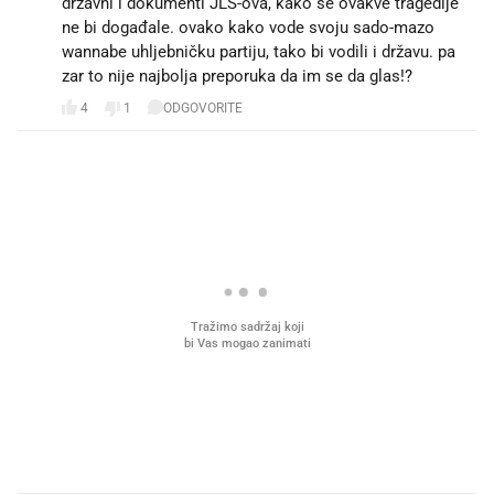
državni i dokumenti JLS-ova, kako se ovakve tragedije
ne bi događale. ovako kako vode svoju sado-mazo
wannabe uhljebničku partiju, tako bi vodili i državu. pa
zar to nije najbolja preporuka da im se da glas!?
4
1
ODGOVORITE
PROČITAJTE JOŠ
Što povezuje Lexus i
Kako su im čepovi boca d
legendarnog Ponyja?
nagradu od 10.000 eura
vjerovali"