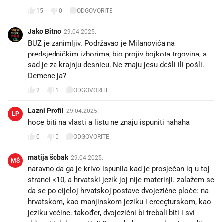
15
0
ODGOVORITE
Jako Bitno
29.04.2025.
BUZ je zanimljiv. Podržavao je Milanovića na
predsjedničkim izborima, bio projiv bojkota trgovina, a
sad je za krajnju desnicu. Ne znaju jesu došli ili pošli.
Demencija?
2
1
ODGOVORITE
Lazni Profil
29.04.2025.
LP
hoce biti na vlasti a listu ne znaju ispuniti hahaha
0
0
ODGOVORITE
matija šobak
29.04.2025.
MŠ
naravno da ga je krivo ispunila kad je prosječan iq u toj
stranci <10, a hrvatski jezik joj nije materinji. zalažem se
da se po cijeloj hrvatskoj postave dvojezične ploče: na
hrvatskom, kao manjinskom jeziku i ercegturskom, kao
jeziku većine. također, dvojezični bi trebali biti i svi