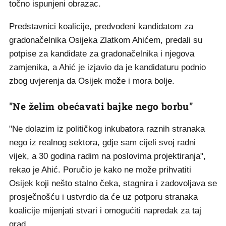
točno ispunjeni obrazac.
Predstavnici koalicije, predvođeni kandidatom za
gradonačelnika Osijeka Zlatkom Ahićem, predali su
potpise za kandidate za gradonačelnika i njegova
zamjenika, a Ahić je izjavio da je kandidaturu podnio
zbog uvjerenja da Osijek može i mora bolje.
"Ne želim obećavati bajke nego borbu"
"Ne dolazim iz političkog inkubatora raznih stranaka
nego iz realnog sektora, gdje sam cijeli svoj radni
vijek, a 30 godina radim na poslovima projektiranja",
rekao je Ahić. Poručio je kako ne može prihvatiti
Osijek koji nešto stalno čeka, stagnira i zadovoljava se
prosječnošću i ustvrdio da će uz potporu stranaka
koalicije mijenjati stvari i omogućiti napredak za taj
grad.