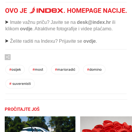
Imate važnu priču? Javite se na
desk@index.hr
ili
klikom
ovdje
. Atraktivne fotografije i videe plaćamo.
Želite raditi na Indexu? Prijavite se
ovdje
.
#
osijek
#
most
#
marioradić
#
domino
#
suverenisti
PROČITAJTE JOŠ