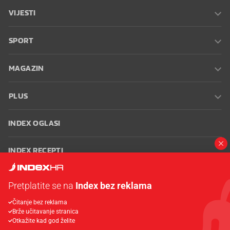
VIJESTI
SPORT
MAGAZIN
PLUS
INDEX OGLASI
INDEX RECEPTI
INFO
Pretplatite se na
Index bez reklama
Čitanje bez reklama
Oglašavanje
Zaposli se na Indexu
Kontakt
Impressum
Uvjeti
Brže učitavanje stranica
korištenja
Postavke kolačića
Otkažite kad god želite