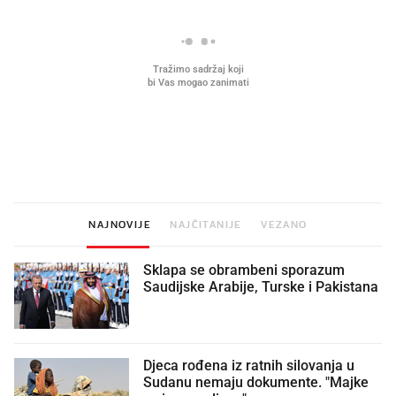
Mjesecima planiramo novu
Što povezuje Lexus i
kuhinju, a jednu važnu odluku
legendarnog Ponyja?
donesemo u samo deset minuta
NAJNOVIJE
NAJČITANIJE
VEZANO
Sklapa se obrambeni sporazum
Saudijske Arabije, Turske i Pakistana
Djeca rođena iz ratnih silovanja u
Sudanu nemaju dokumente. "Majke