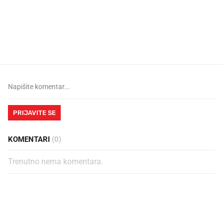
Mjesecima planiramo novu
Što povezuje Lexus i
kuhinju, a jednu važnu odluku
legendarnog Ponyja?
donesemo u samo deset minuta
PRIJAVITE SE
KOMENTARI
(0)
Trenutno nema komentara.
PROČITAJTE JOŠ