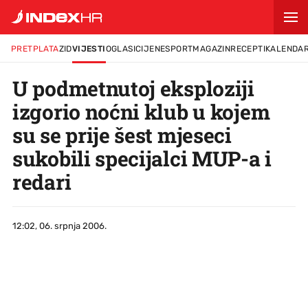
PRETPLATA
ZID
VIJESTI
OGLASI
CIJENE
SPORT
MAGAZIN
RECEPTI
KALENDA
U podmetnutoj eksploziji
izgorio noćni klub u kojem
su se prije šest mjeseci
sukobili specijalci MUP-a i
redari
12:02, 06. srpnja 2006.