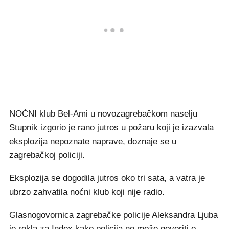
NOĆNI klub Bel-Ami u novozagrebačkom naselju
Stupnik izgorio je rano jutros u požaru koji je izazvala
eksplozija nepoznate naprave, doznaje se u
zagrebačkoj policiji.
Eksplozija se dogodila jutros oko tri sata, a vatra je
ubrzo zahvatila noćni klub koji nije radio.
Glasnogovornica zagrebačke policije Aleksandra Ljuba
je rekla za Index kako policija ne može govoriti o