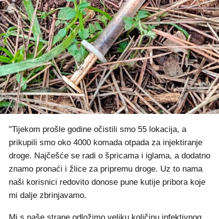
"Tijekom prošle godine očistili smo 55 lokacija, a
prikupili smo oko 4000 komada otpada za injektiranje
droge. Najčešće se radi o špricama i iglama, a dodatno
znamo pronaći i žlice za pripremu droge. Uz to nama
naši korisnici redovito donose pune kutije pribora koje
mi dalje zbrinjavamo.
Mi s naše strane odložimo veliku količinu infektivnog