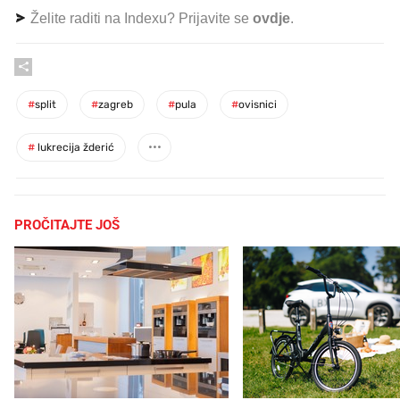
Želite raditi na Indexu? Prijavite se
ovdje
.
#
split
#
zagreb
#
pula
#
ovisnici
#
lukrecija žderić
PROČITAJTE JOŠ