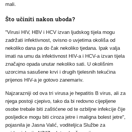
mali.
Što učiniti nakon uboda?
"Virusi HIV, HBV i HCV izvan ljudskog tijela mogu
zadržati infektivnost, ovisno o uvjetima okoliša od
nekoliko dana pa do čak nekoliko tjedana. Ipak valja
imati na umu da infektivnost HIV-a i HCV-a izvan tijela
značajno opada unutar nekoliko sati. U okolišnim
uzorcima sasušene krvi i drugih tjelesnih tekućina
prijenos HIV-a je gotovo zanemariv.
Najzarazniji od ova tri virusa je hepatitis B virus, ali za
njega postoji cjepivo, tako da bi redovno cijepljene
osobe trebale biti zaštićene od te ozbiljne infekcije čije
posljedice mogu biti ciroza jetre i maligna bolest jetre",
pojasnila je Jasna Valić, voditeljica Službe za