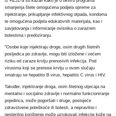
Iz HZJZ-a su kazali kako je u okviru programa
smanjenja štete omogućena podjela opreme za
injektiranje, prikupljanje infektivnog otpada, kondoma
te omogućena podjela edukativnih materijala, kao i
savjetovanja i informiranje ovisnika o zaraznim
bolestima i predoziranju.
"Osobe koje injektiraju droge, osim drugih štetnih
posljedica po zdravlje, mogu biti izložene i većem
riziku od zaraze krvlju prenosivih infekcija. Pod
virusima koji se prenose krvlju u ovom slučaju
smatraju se hepatitis B virus, hepatitis C virus i HIV.
Također, injektiranje droga, osim štetnog utjecaja na
mentalno i socijalno zdravlje i normalno funkcioniranje
pojedinca, može pogoršati i druge, postojeće
zdravstvene poteškoće ili bolesti, a nepravilno i
nesterilno korištenje može uzrokovati infekcije kože na