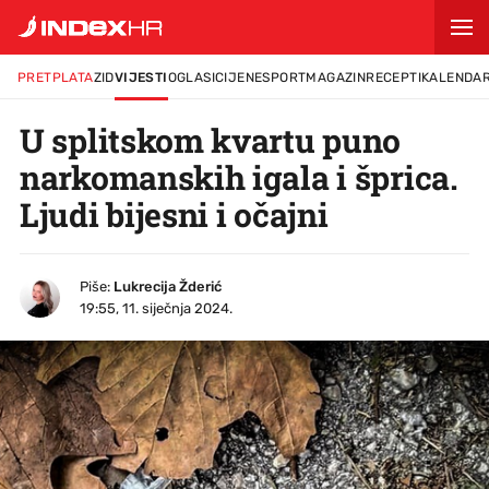
PRETPLATA
ZID
VIJESTI
OGLASI
CIJENE
SPORT
MAGAZIN
RECEPTI
KALENDA
U splitskom kvartu puno
narkomanskih igala i šprica.
Ljudi bijesni i očajni
Piše:
Lukrecija Žderić
19:55, 11. siječnja 2024.