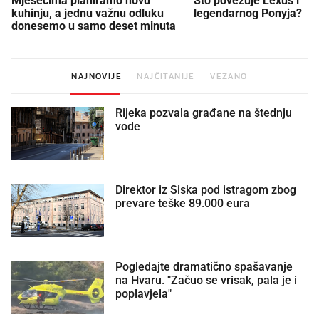
Mjesecima planiramo novu
Što povezuje Lexus i
kuhinju, a jednu važnu odluku
legendarnog Ponyja?
donesemo u samo deset minuta
NAJNOVIJE
NAJČITANIJE
VEZANO
Rijeka pozvala građane na štednju
vode
Direktor iz Siska pod istragom zbog
prevare teške 89.000 eura
Pogledajte dramatično spašavanje
na Hvaru. "Začuo se vrisak, pala je i
poplavjela"