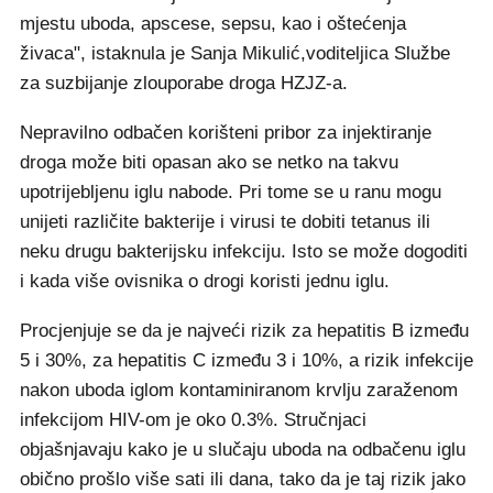
mjestu uboda, apscese, sepsu, kao i oštećenja
živaca", istaknula je Sanja Mikulić,voditeljica Službe
za suzbijanje zlouporabe droga HZJZ-a.
Nepravilno odbačen korišteni pribor za injektiranje
droga može biti opasan ako se netko na takvu
upotrijebljenu iglu nabode. Pri tome se u ranu mogu
unijeti različite bakterije i virusi te dobiti tetanus ili
neku drugu bakterijsku infekciju. Isto se može dogoditi
i kada više ovisnika o drogi koristi jednu iglu.
Procjenjuje se da je najveći rizik za hepatitis B između
5 i 30%, za hepatitis C između 3 i 10%, a rizik infekcije
nakon uboda iglom kontaminiranom krvlju zaraženom
infekcijom HIV-om je oko 0.3%. Stručnjaci
objašnjavaju kako je u slučaju uboda na odbačenu iglu
obično prošlo više sati ili dana, tako da je taj rizik jako