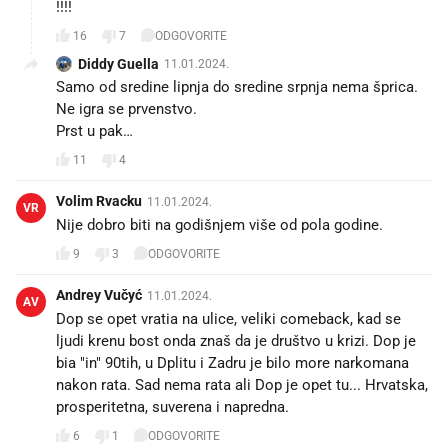
!!!!
16
7
ODGOVORITE
Diddy Guella
11.01.2024.
Samo od sredine lipnja do sredine srpnja nema šprica.
Ne igra se prvenstvo.
Prst u pak…
11
4
Volim Rvacku
11.01.2024.
VR
Nije dobro biti na godišnjem više od pola godine.
9
3
ODGOVORITE
Andrey Vučyć
11.01.2024.
AV
Dop se opet vratia na ulice, veliki comeback, kad se
ljudi krenu bost onda znaš da je društvo u krizi. Dop je
bia "in" 90tih, u Dplitu i Zadru je bilo more narkomana
nakon rata. Sad nema rata ali Dop je opet tu... Hrvatska,
prosperitetna, suverena i napredna.
6
1
ODGOVORITE