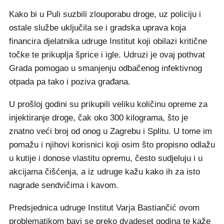
Kako bi u Puli suzbili zlouporabu droge, uz policiju i
ostale službe uključila se i gradska uprava koja
financira djelatnika udruge Institut koji obilazi kritične
točke te prikuplja šprice i igle. Udruzi je ovaj pothvat
Grada pomogao u smanjenju odbačenog infektivnog
otpada pa tako i poziva građana.
U prošloj godini su prikupili veliku količinu opreme za
injektiranje droge, čak oko 300 kilograma, što je
znatno veći broj od onog u Zagrebu i Splitu. U tome im
pomažu i njihovi korisnici koji osim što propisno odlažu
u kutije i donose vlastitu opremu, često sudjeluju i u
akcijama čišćenja, a iz udruge kažu kako ih za isto
nagrade sendvičima i kavom.
Predsjednica udruge Institut Varja Bastiančić ovom
problematikom bavi se preko dvadeset godina te kaže