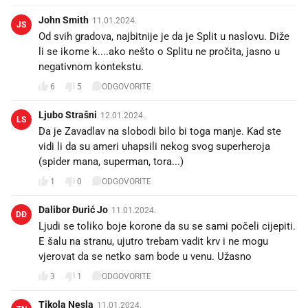
John Smith
11.01.2024.
JS
Od svih gradova, najbitnije je da je Split u naslovu. Diže
li se ikome k....ako nešto o Splitu ne pročita, jasno u
negativnom kontekstu.
6
5
ODGOVORITE
Ljubo Strašni
12.01.2024.
LS
Da je Zavadlav na slobodi bilo bi toga manje. Kad ste
vidi li da su ameri uhapsili nekog svog superheroja
(spider mana, superman, tora...)
1
0
ODGOVORITE
Dalibor Đurić Jo
11.01.2024.
DĐ
Ljudi se toliko boje korone da su se sami počeli cijepiti.
E šalu na stranu, ujutro trebam vadit krv i ne mogu
vjerovat da se netko sam bode u venu. Užasno
3
1
ODGOVORITE
Tikola Nesla
11.01.2024.