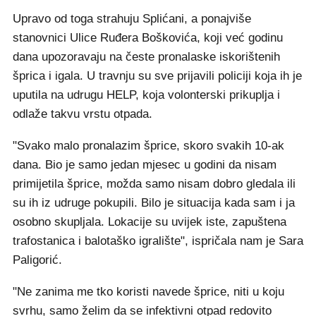
Upravo od toga strahuju Splićani, a ponajviše
stanovnici Ulice Ruđera Boškovića, koji već godinu
dana upozoravaju na česte pronalaske iskorištenih
šprica i igala. U travnju su sve prijavili policiji koja ih je
uputila na udrugu HELP, koja volonterski prikuplja i
odlaže takvu vrstu otpada.
"Svako malo pronalazim šprice, skoro svakih 10-ak
dana. Bio je samo jedan mjesec u godini da nisam
primijetila šprice, možda samo nisam dobro gledala ili
su ih iz udruge pokupili. Bilo je situacija kada sam i ja
osobno skupljala. Lokacije su uvijek iste, zapuštena
trafostanica i balotaško igralište", ispričala nam je Sara
Paligorić.
"Ne zanima me tko koristi navede šprice, niti u koju
svrhu, samo želim da se infektivni otpad redovito