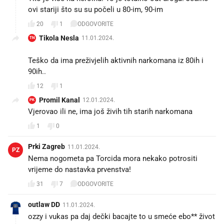
ovi stariji što su su počeli u 80-im, 90-im
20
1
ODGOVORITE
Tikola Nesla
11.01.2024.
TN
😅
Teško da ima preživjelih aktivnih narkomana iz 80ih i
90ih..
12
1
Promil Kanal
12.01.2024.
PK
Vjerovao ili ne, ima još živih tih starih narkomana
1
0
Prki Zagreb
11.01.2024.
PZ
Nema nogometa pa Torcida mora nekako potrositi
vrijeme do nastavka prvenstva!
31
7
ODGOVORITE
outlaw DD
11.01.2024.
ozzy i vukas pa daj dečki bacajte to u smeće ebo** život