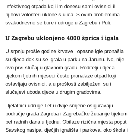
infektivnog otpada koji im donesu sami ovisnici ili
njihovi volonteri uklone s ulica. S ovim problemima
svakodnevno se bore i udruge u Zagrebu i Puli.
U Zagrebu uklonjeno 4000 šprica i igala
U srpnju prošle godine krvave i opasne igle pronašla
su djeca dok su se igrala u parku na Jarunu. No, nije
ovo prvi slučaj u glavnom gradu. Roditelji i djeca
tijekom ljetnih mjeseci često pronalaze otpad koji
ostavljaju ovisnici, a u prošlosti zabilježeni su i
slučajevi uboda djece u drugim gradovima.
Djelatnici udruge Let u dvije smjene osiguravaju
područje grada Zagreba i Zagrebačke županije tijekom
pet radnih dana u tjednu. Obilaze rizična mjesta poput
Savskog nasipa, dječjih igrališta i parkova, oko škola i