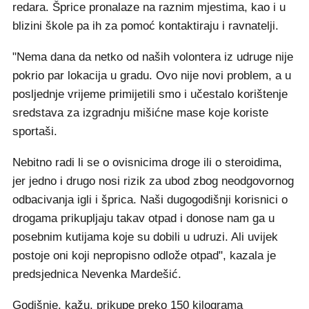
redara. Šprice pronalaze na raznim mjestima, kao i u
blizini škole pa ih za pomoć kontaktiraju i ravnatelji.
"Nema dana da netko od naših volontera iz udruge nije
pokrio par lokacija u gradu. Ovo nije novi problem, a u
posljednje vrijeme primijetili smo i učestalo korištenje
sredstava za izgradnju mišićne mase koje koriste
sportaši.
Nebitno radi li se o ovisnicima droge ili o steroidima,
jer jedno i drugo nosi rizik za ubod zbog neodgovornog
odbacivanja igli i šprica. Naši dugogodišnji korisnici o
drogama prikupljaju takav otpad i donose nam ga u
posebnim kutijama koje su dobili u udruzi. Ali uvijek
postoje oni koji nepropisno odlože otpad", kazala je
predsjednica Nevenka Mardešić.
Godišnje, kažu, prikupe preko 150 kilograma