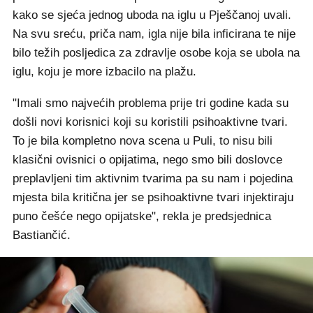
kako se sjeća jednog uboda na iglu u Pješčanoj uvali.
Na svu sreću, priča nam, igla nije bila inficirana te nije
bilo težih posljedica za zdravlje osobe koja se ubola na
iglu, koju je more izbacilo na plažu.
"Imali smo najvećih problema prije tri godine kada su
došli novi korisnici koji su koristili psihoaktivne tvari.
To je bila kompletno nova scena u Puli, to nisu bili
klasični ovisnici o opijatima, nego smo bili doslovce
preplavljeni tim aktivnim tvarima pa su nam i pojedina
mjesta bila kritična jer se psihoaktivne tvari injektiraju
puno češće nego opijatske", rekla je predsjednica
Bastiančić.