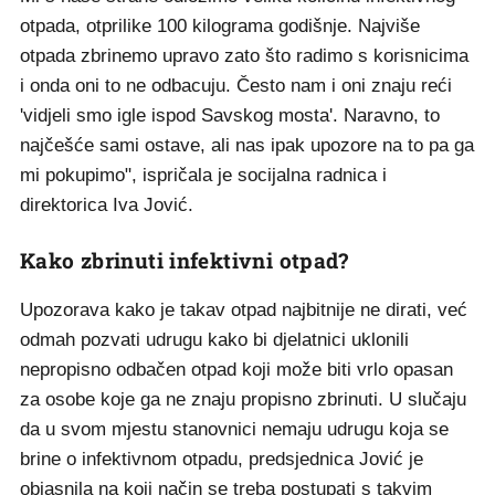
otpada, otprilike 100 kilograma godišnje. Najviše
otpada zbrinemo upravo zato što radimo s korisnicima
i onda oni to ne odbacuju. Često nam i oni znaju reći
'vidjeli smo igle ispod Savskog mosta'. Naravno, to
najčešće sami ostave, ali nas ipak upozore na to pa ga
mi pokupimo", ispričala je socijalna radnica i
direktorica Iva Jović.
Kako zbrinuti infektivni otpad?
Upozorava kako je takav otpad najbitnije ne dirati, već
odmah pozvati udrugu kako bi djelatnici uklonili
nepropisno odbačen otpad koji može biti vrlo opasan
za osobe koje ga ne znaju propisno zbrinuti. U slučaju
da u svom mjestu stanovnici nemaju udrugu koja se
brine o infektivnom otpadu, predsjednica Jović je
objasnila na koji način se treba postupati s takvim