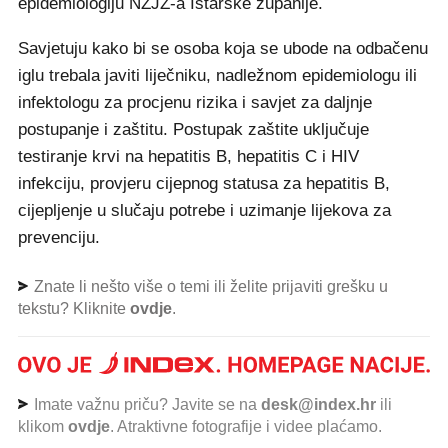
epidemiologiju NZJZ-a Istarske županije.
Savjetuju kako bi se osoba koja se ubode na odbačenu
iglu trebala javiti liječniku, nadležnom epidemiologu ili
infektologu za procjenu rizika i savjet za daljnje
postupanje i zaštitu. Postupak zaštite uključuje
testiranje krvi na hepatitis B, hepatitis C i HIV
infekciju, provjeru cijepnog statusa za hepatitis B,
cijepljenje u slučaju potrebe i uzimanje lijekova za
prevenciju.
Znate li nešto više o temi ili želite prijaviti grešku u
tekstu? Kliknite
ovdje
.
Imate važnu priču? Javite se na
desk@index.hr
ili
klikom
ovdje
. Atraktivne fotografije i videe plaćamo.