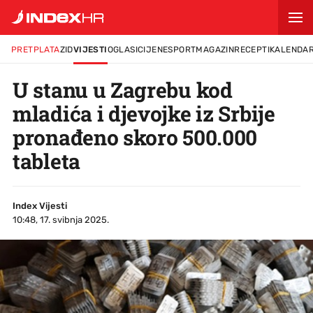
PRETPLATA
ZID
VIJESTI
OGLASI
CIJENE
SPORT
MAGAZIN
RECEPTI
KALENDA
U stanu u Zagrebu kod
mladića i djevojke iz Srbije
pronađeno skoro 500.000
tableta
Index Vijesti
10:48, 17. svibnja 2025.