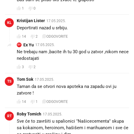
1
0
Kristijan Lister
17.05.2025.
KL
Deportirati nazad u srbiju.
14
2
ODGOVORITE
Ex Yu
17.05.2025.
EY
Ne trebaju nam ,bacite ih tu 30 god u zatvor ,nikom nece
nedostajati
3
2
Tom Sok
17.05.2025.
TS
Taman da se otvori nova apoteka na zapadu ovi ju
zatvore !
14
1
ODGOVORITE
Roby Tomich
17.05.2025.
RT
Sve će to završiti u spalionici "Našicecementa" skupa
sa kokainom, heroinom, hašišem i marihuanom i sve će