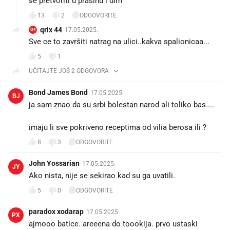
se pretvoriti u prašinu i dim
13
2
ODGOVORITE
qrix 44
17.05.2025.
Q4
Sve ce to završiti natrag na ulici..kakva spalionicaa...
5
1
UČITAJTE JOŠ 2 ODGOVORA
Bond James Bond
17.05.2025.
BJ
ja sam znao da su srbi bolestan narod ali toliko bas....
imaju li sve pokriveno receptima od vilia berosa ili ?
8
3
ODGOVORITE
John Yossarian
17.05.2025.
JY
Ako nista, nije se sekirao kad su ga uvatili.
5
0
ODGOVORITE
paradox xodarap
17.05.2025.
PX
ajmooo batice. areeena do toookija. prvo ustaski