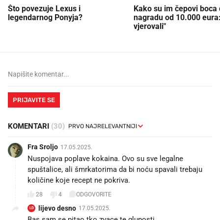
Što povezuje Lexus i
Kako su im čepovi boca d
legendarnog Ponyja?
nagradu od 10.000 eura
vjerovali"
PRIJAVITE SE
KOMENTARI
(30)
Fra Sroljo
17.05.2025.
Nuspojava poplave kokaina. Ovo su sve legalne
spuštalice, ali šmrkatorima da bi noću spavali trebaju
količine koje recept ne pokriva.
28
4
ODGOVORITE
lijevo desno
17.05.2025.
LD
Bas sam se pitao tko zvace te gluposti