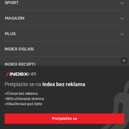
SPORT
MAGAZIN
PLUS
INDEX OGLASI
INDEX RECEPTI
INFO
Pretplatite se na
Index bez reklama
Čitanje bez reklama
Oglašavanje
Zaposli se na Indexu
Kontakt
Impressum
Uvjeti
Brže učitavanje stranica
korištenja
Postavke kolačića
Otkažite kad god želite
Pretplatite se
© 2026 Index