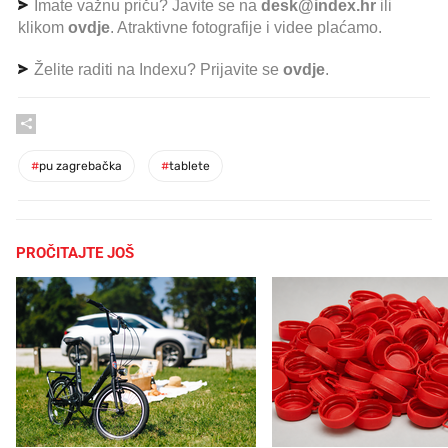
Imate važnu priču? Javite se na
desk@index.hr
ili
klikom
ovdje
. Atraktivne fotografije i videe plaćamo.
Želite raditi na Indexu? Prijavite se
ovdje
.
#
pu zagrebačka
#
tablete
PROČITAJTE JOŠ