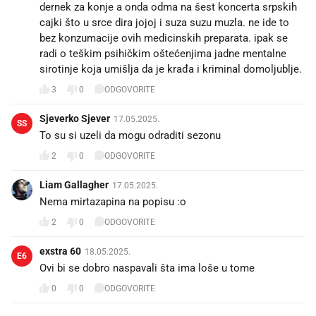
dernek za konje a onda odma na šest koncerta srpskih
cajki što u srce dira jojoj i suza suzu muzla. ne ide to
bez konzumacije ovih medicinskih preparata. ipak se
radi o teškim psihičkim oštećenjima jadne mentalne
sirotinje koja umišlja da je krađa i kriminal domoljublje.
3
0
ODGOVORITE
Sjeverko Sjever
17.05.2025.
SS
To su si uzeli da mogu odraditi sezonu
2
0
ODGOVORITE
Liam Gallagher
17.05.2025.
Nema mirtazapina na popisu :o
2
0
ODGOVORITE
exstra 60
18.05.2025.
E6
Ovi bi se dobro naspavali šta ima loše u tome
0
0
ODGOVORITE