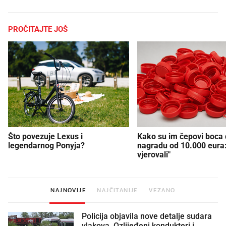
PROČITAJTE JOŠ
Što povezuje Lexus i
Kako su im čepovi boca d
legendarnog Ponyja?
nagradu od 10.000 eura
vjerovali"
NAJNOVIJE
NAJČITANIJE
VEZANO
Policija objavila nove detalje sudara
vlakova. Ozlijeđeni kondukteri i