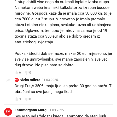
1.stup dobili vise nego da su imali isplate iz oba stupa.
Na nekom webu ima neki kalkulator za izracun buduce
mirovine. Gospoda kaze da je imala cca 50 000 kn, to je
cca 7000 eur u 2.stupu. Vjerovatno je imala premalo
staza i stalno niska placa, svakako tuzna ali uobicajena
prica. Uglavnom, trenutno je mirovina za manje od 19
godina staza cca 350 eur ako se dobro sjecam iz
statistickog izvjestaja.
Pouka - štediti dok se moze, makar 20 eur mjesecno, jer
sve vise umirovljenika, sve manje zaposlenih, sve veci
dug drzave. Ne pise nam se dobro.
6
0
vicko mileta
31.03.2025.
VM
Drugi Put@ 350€ imaju ljudi sa preko 30 godina staža. Ti
obračuni su sve jadniji nego ikad
3
0
Fatamorgana Morg
31.03.2025.
FM
Sve je to jad i žalost i bijeda i sramotno da stari ljudi