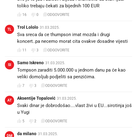
toliko trebaju čekati za bijednih 100 EUR
16
0
ODGOVORITE
Trol Lololo
31.03.2025.
TL
Sva sreca da ce thumpson imat mozda i drugi
koncert..pa necemo morat cita ovakve dosadne vijesti
11
3
ODGOVORITE
Samo Iskreno
31.03.2025.
SI
Tompson zaraditi 5.000.000 u jednom danu pa će kao
veliki domoljub podjeliti sa penzićima.
7
3
ODGOVORITE
Aksentije Topaloviċ
31.03.2025.
AT
Svaki dinar je dobrodošao....vlast živi u EU...sirotinja još
u Yugi
5
2
ODGOVORITE
da milano
31.03.2025.
DM