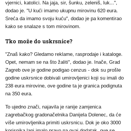
vjernici, katolici. Na jaja, sir, šunku, zeleniš, luk...",
dodao je. "U kući imamo ukupnu mirovinu 620 eura.
Sreća da imamo svoju kuću", dodao je pa komentirao
kako se snalaze s tom mirovinom.
Tko može do uskrsnice?
"Znaš kako? Gledamo reklame, rasprodaje i kataloge.
Opet, nemam se na što žaliti", dodao je. Inače, Grad
Zagreb ove je godine podigao cenzus - dok su prošle
godine uskrsnice dobivali umirovljenici koji su imali do
238 eura mirovine, ove godine ta je granica podignuta
na 350 eura.
To ujedno znači, najavila je ranije zamjenica
zagrebačkog gradonačelnika Danijela Dolenec, da će
više umirovljenika primiti uskrsnicu. Dok je oko 3000
korisnika lani imalo pravo na ovaj dodatak, ove se