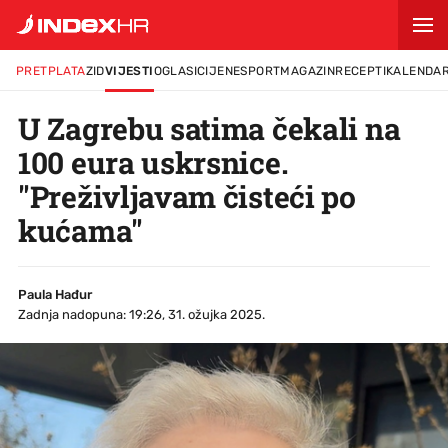
PRETPLATA
ZID
VIJESTI
OGLASI
CIJENE
SPORT
MAGAZIN
RECEPTI
KALENDA
U Zagrebu satima čekali na
100 eura uskrsnice.
"Preživljavam čisteći po
kućama"
Paula Hađur
Zadnja nadopuna: 19:26, 31. ožujka 2025.