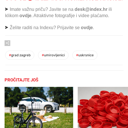
Imate važnu priču? Javite se na
desk@index.hr
ili
klikom
ovdje
. Atraktivne fotografije i videe plaćamo.
Želite raditi na Indexu? Prijavite se
ovdje
.
#
grad zagreb
#
umirovljenici
#
uskrsnice
PROČITAJTE JOŠ