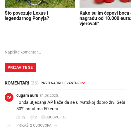
Što povezuje Lexus i
Kako su im čepovi boca d
legendarnog Ponyja?
nagradu od 10.000 eura
vjerovali"
PRIJAVITE SE
KOMENTARI
(26)
cugam auru
31.03.2025.
CA
I onda utjecanji AP kaže da se u rvatskoj dobro živi.Sebi
80% ostalima 50 eura.
32
2
ODGOVORITE
PRIKAŽI 2 ODGOVORA