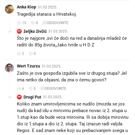
Anka Kiop
31.03.2025.
Tragedija staraca u Hrvatskoj.
13
0
ODGOVORITE
željko živčić
31.03.2025.
ŽŽ
Što je najgore ,svi će doći na red a današnja mladež će
raditi do 85g života,,,tako tvrde u H D Z
2
0
Wert Tzurzu
31.03.2025.
Zašto je ova gospođa izgubila sve iz drugog stupa? Jel
ima netko da objasni, da zna o čemu govori?
6
0
ODGOVORITE
Drugi Put
31.03.2025.
DP
Koliko znam umirovljenicima se nudilo (mozda se jos
nudi) da kad idu u mirovinu prebace novac iz 2. stupa u
1.stup kao da bude veca mirovina. Ili sa dobija mirovinu
dio iz 1.stupa a dio iz 2. stupa. Taj izracun radi valjda
Regos. E sad znam neke koji su prebacivanjem svega u