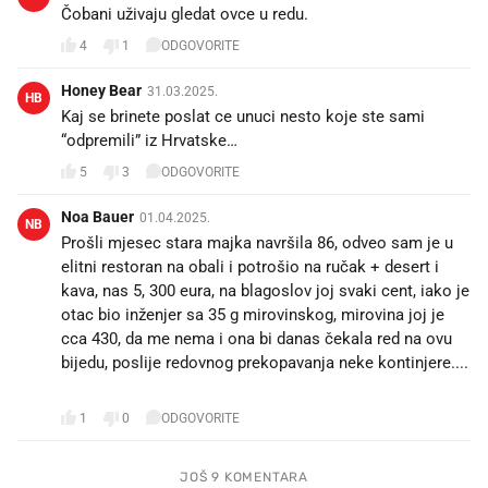
Čobani uživaju gledat ovce u redu.
4
1
ODGOVORITE
Honey Bear
31.03.2025.
HB
Kaj se brinete poslat ce unuci nesto koje ste sami
“odpremili” iz Hrvatske…
5
3
ODGOVORITE
Noa Bauer
01.04.2025.
NB
Prošli mjesec stara majka navršila 86, odveo sam je u
elitni restoran na obali i potrošio na ručak + desert i
kava, nas 5, 300 eura, na blagoslov joj svaki cent, iako je
otac bio inženjer sa 35 g mirovinskog, mirovina joj je
cca 430, da me nema i ona bi danas čekala red na ovu
bijedu, poslije redovnog prekopavanja neke kontinjere....
🤮
1
0
ODGOVORITE
JOŠ 9 KOMENTARA