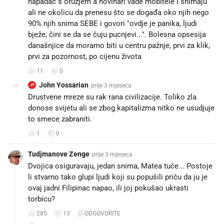
napadač s oružjem a novinari vade mobitele i snimaju
ali ne okolicu da prenesu što se događa oko njih nego
90% njih snima SEBE i govori "ovdje je panika, ljudi
bježe, čini se da se čuju pucnjevi...". Bolesna opsesija
današnjice da moramo biti u centru pažnje, prvi za klik,
prvi za pozornost, po cijenu života
11
0
John Yossarian
prije 3 mjeseca
JY
Drustvene mreze su rak rana civilizacije. Toliko zla
donose svijetu ali se zbog kapitalizma nitko ne usudjuje
to smece zabraniti.
1
0
Tudjmanove Zenge
prije 3 mjeseca
Dvojica osiguravaju, jedan snima, Matea tuče... Postoje
li stvarno tako glupi ljudi koji su popušili priču da ju je
ovaj jadni Filipinac napao, ili joj pokušao ukrasti
torbicu?
285
13
ODGOVORITE