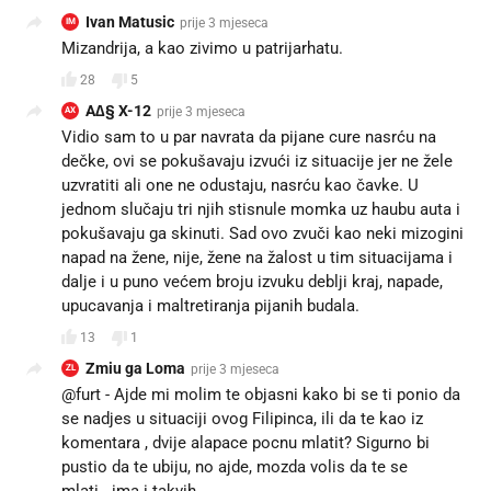
Ivan Matusic
prije 3 mjeseca
IM
Mizandrija, a kao zivimo u patrijarhatu.
28
5
A∆§ X-12
prije 3 mjeseca
AX
Vidio sam to u par navrata da pijane cure nasrću na
dečke, ovi se pokušavaju izvući iz situacije jer ne žele
uzvratiti ali one ne odustaju, nasrću kao čavke. U
jednom slučaju tri njih stisnule momka uz haubu auta i
pokušavaju ga skinuti. Sad ovo zvuči kao neki mizogini
napad na žene, nije, žene na žalost u tim situacijama i
dalje i u puno većem broju izvuku deblji kraj, napade,
upucavanja i maltretiranja pijanih budala.
13
1
Zmiu ga Loma
prije 3 mjeseca
ZL
@furt - Ajde mi molim te objasni kako bi se ti ponio da
se nadjes u situaciji ovog Filipinca, ili da te kao iz
komentara , dvije alapace pocnu mlatit? Sigurno bi
pustio da te ubiju, no ajde, mozda volis da te se
mlati...ima i takvih...