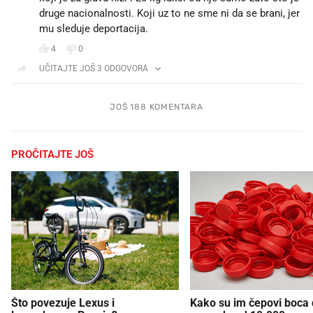
druge nacionalnosti. Koji uz to ne sme ni da se brani, jer
mu sleduje deportacija.
4
0
UČITAJTE JOŠ 3 ODGOVORA
JOŠ 188 KOMENTARA
PROČITAJTE JOŠ
Što povezuje Lexus i
Kako su im čepovi boca d