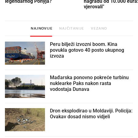
legendarnog Ponyja?
nagradu od 10.000 eura
vjerovali"
NAJNOVIJE
NAJČITANIJE
VEZANO
Peru bilježi izvozni boom. Kina
povukla gotovo 40 posto ukupnog
izvoza
Mađarska ponovno pokreće turbinu
nuklearke Paks nakon rasta
vodostaja Dunava
Dron eksplodirao u Moldaviji. Policija:
Ovakav dosad nismo vidjeli