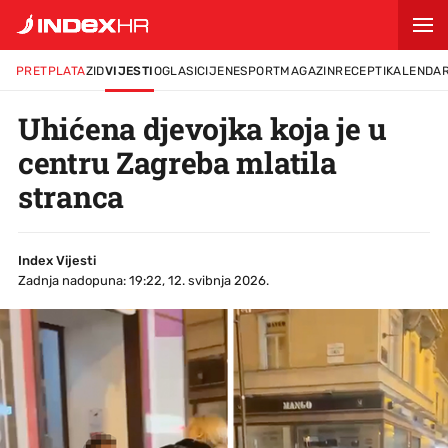
PRETPLATA
ZID
VIJESTI
OGLASI
CIJENE
SPORT
MAGAZIN
RECEPTI
KALENDA
Uhićena djevojka koja je u
centru Zagreba mlatila
stranca
Index Vijesti
Zadnja nadopuna: 19:22, 12. svibnja 2026.