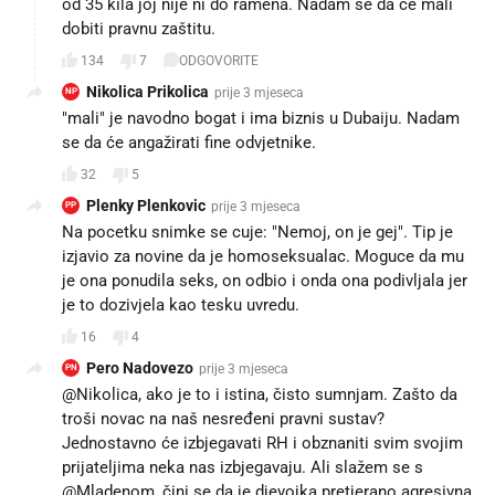
od 35 kila joj nije ni do ramena. Nadam se da će mali
dobiti pravnu zaštitu.
134
7
ODGOVORITE
Nikolica Prikolica
prije 3 mjeseca
NP
"mali" je navodno bogat i ima biznis u Dubaiju. Nadam
se da će angažirati fine odvjetnike.
32
5
Plenky Plenkovic
prije 3 mjeseca
PP
Na pocetku snimke se cuje: "Nemoj, on je gej". Tip je
izjavio za novine da je homoseksualac. Moguce da mu
je ona ponudila seks, on odbio i onda ona podivljala jer
je to dozivjela kao tesku uvredu.
16
4
Pero Nadovezo
prije 3 mjeseca
PN
@Nikolica, ako je to i istina, čisto sumnjam. Zašto da
troši novac na naš nesređeni pravni sustav?
Jednostavno će izbjegavati RH i obznaniti svim svojim
prijateljima neka nas izbjegavaju. Ali slažem se s
@Mladenom, čini se da je djevojka pretjerano agresivna,