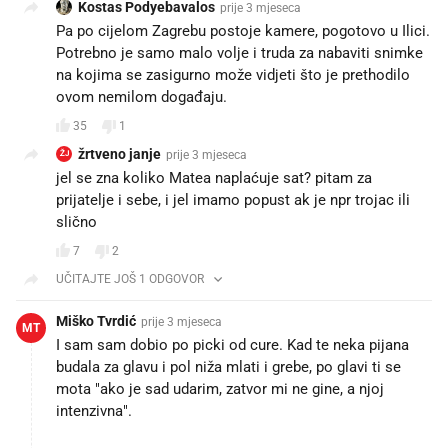
Kostas Podyebavalos
prije 3 mjeseca
Pa po cijelom Zagrebu postoje kamere, pogotovo u Ilici.
Potrebno je samo malo volje i truda za nabaviti snimke
na kojima se zasigurno može vidjeti što je prethodilo
ovom nemilom događaju.
35
1
žrtveno janje
prije 3 mjeseca
ŽJ
jel se zna koliko Matea naplaćuje sat? pitam za
prijatelje i sebe, i jel imamo popust ak je npr trojac ili
slično
7
2
UČITAJTE JOŠ 1 ODGOVOR
Miško Tvrdić
prije 3 mjeseca
MT
I sam sam dobio po picki od cure. Kad te neka pijana
budala za glavu i pol niža mlati i grebe, po glavi ti se
mota "ako je sad udarim, zatvor mi ne gine, a njoj
intenzivna".