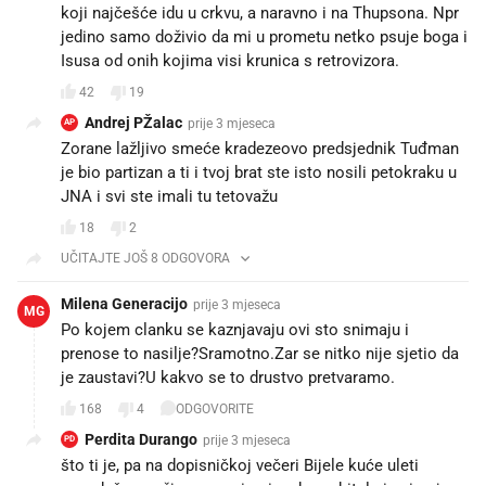
koji najčešće idu u crkvu, a naravno i na Thupsona. Npr
jedino samo doživio da mi u prometu netko psuje boga i
Isusa od onih kojima visi krunica s retrovizora.
42
19
Andrej PŽalac
prije 3 mjeseca
AP
Zorane lažljivo smeće kradezeovo predsjednik Tuđman
je bio partizan a ti i tvoj brat ste isto nosili petokraku u
JNA i svi ste imali tu tetovažu
18
2
UČITAJTE JOŠ 8 ODGOVORA
Milena Generacijo
prije 3 mjeseca
MG
Po kojem clanku se kaznjavaju ovi sto snimaju i
prenose to nasilje?Sramotno.Zar se nitko nije sjetio da
je zaustavi?U kakvo se to drustvo pretvaramo.
168
4
ODGOVORITE
Perdita Durango
prije 3 mjeseca
PD
što ti je, pa na dopisničkoj večeri Bijele kuće uleti