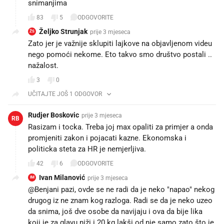
snimanjima
83
5
ODGOVORITE
Željko Strunjak
prije 3 mjeseca
ŽS
Zato jer je važnije sklupiti lajkove na objavljenom videu
nego pomoći nekome. Eto takvo smo društvo postali ..
nažalost.
3
0
UČITAJTE JOŠ 1 ODGOVOR
Rudjer Boskovic
prije 3 mjeseca
RB
Rasizam i tocka. Treba joj max opaliti za primjer a onda
promjeniti zakon i pojacati kazne. Ekonomska i
politicka steta za HR je nemjerljiva.
42
6
ODGOVORITE
Ivan Milanović
prije 3 mjeseca
IM
@Benjani pazi, ovde se ne radi da je neko "napao" nekog
drugog iz ne znam kog razloga. Radi se da je neko uzeo
da snima, još dve osobe da navijaju i ova da bije lika
koji je za glavu niži i 20 kg lakši od nje samo zato što je