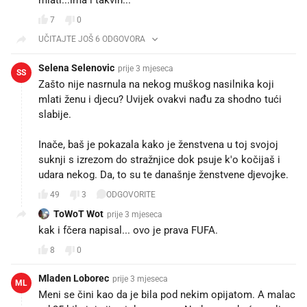
7
0
UČITAJTE JOŠ 6 ODGOVORA
Selena Selenovic
prije 3 mjeseca
SS
Zašto nije nasrnula na nekog muškog nasilnika koji
mlati ženu i djecu? Uvijek ovakvi nađu za shodno tući
slabije.
Inače, baš je pokazala kako je ženstvena u toj svojoj
suknji s izrezom do stražnjice dok psuje k'o kočijaš i
udara nekog. Da, to su te današnje ženstvene djevojke.
49
3
ODGOVORITE
ToWoT Wot
prije 3 mjeseca
kak i fčera napisal... ovo je prava FUFA.
8
0
Mladen Loborec
prije 3 mjeseca
ML
Meni se čini kao da je bila pod nekim opijatom. A malac