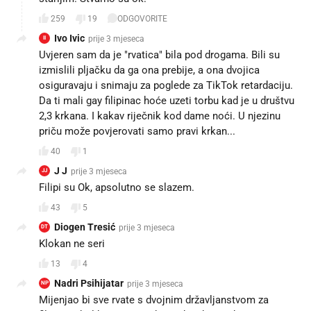
259
19
ODGOVORITE
Ivo Ivic
prije 3 mjeseca
II
Uvjeren sam da je "rvatica" bila pod drogama. Bili su
izmislili pljačku da ga ona prebije, a ona dvojica
osiguravaju i snimaju za poglede za TikTok retardaciju.
Da ti mali gay filipinac hoće uzeti torbu kad je u društvu
2,3 krkana. I kakav riječnik kod dame noći. U njezinu
priču može povjerovati samo pravi krkan...
40
1
J J
prije 3 mjeseca
JJ
Filipi su Ok, apsolutno se slazem.
43
5
Diogen Tresić
prije 3 mjeseca
DT
Klokan ne seri
13
4
Nadri Psihijatar
prije 3 mjeseca
NP
Mijenjao bi sve rvate s dvojnim državljanstvom za