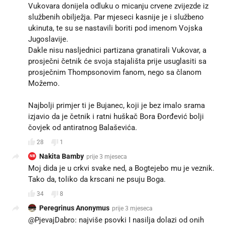
Vukovara donijela odluku o micanju crvene zvijezde iz
službenih obilježja. Par mjeseci kasnije je i službeno
ukinuta, te su se nastavili boriti pod imenom Vojska
Jugoslavije.
Dakle nisu nasljednici partizana granatirali Vukovar, a
prosječni četnik će svoja stajališta prije usuglasiti sa
prosječnim Thompsonovim fanom, nego sa članom
Možemo.
Najbolji primjer ti je Bujanec, koji je bez imalo srama
izjavio da je četnik i ratni huškač Bora Đorđević bolji
čovjek od antiratnog Balaševića.
28
1
Nakita Bamby
prije 3 mjeseca
NB
Moj dida je u crkvi svake ned, a Bogtejebo mu je veznik.
Tako da, toliko da krscani ne psuju Boga.
34
8
Peregrinus Anonymus
prije 3 mjeseca
@PjevajDabro: najviše psovki I nasilja dolazi od onih