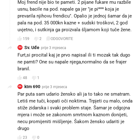
Moj frend nije bio te pameti. 2 pijane fukare mu razbile
usnu, bacile na pod. napale ga jer "je pi*** koja je
prevarila njihovu frendicu". Opalio je jednoj šamar da je
pala na pod. 35 000kn kazne + sudski troškovi, 2 god
uvjetno, i sutkinja ga proizvala šljamom koji tuče žene.
159
2
ODGOVORITE
Sv. Uđe
prije 3 mjeseca
SU
Furt,si procital kaj je prvo napisal ili ti mozak tak dugo
ne pamti? One su napale njega,normalno da se frajer
branil.
48
1
ktm 690
prije 3 mjeseca
K6
Par puta sam udario žensko ali ja to tako ne smatram.
Letiš me tuči, kopati oči noktima. Trpjeti cu malo, onda
stiže zidarska i svaki problem staje. Šamar je odgojna
mjera i može se zakonom smrtnom kaznom donijeti,
necu promijeniti mišljenje. Šakom žensko udariti je
drugo
23
0