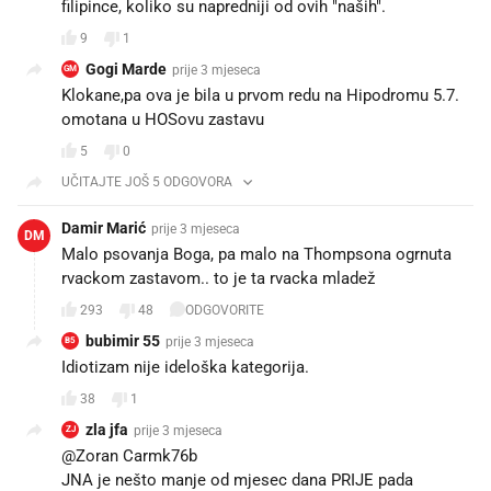
filipince, koliko su napredniji od ovih "naših".
9
1
Gogi Marde
prije 3 mjeseca
GM
Klokane,pa ova je bila u prvom redu na Hipodromu 5.7.
omotana u HOSovu zastavu
5
0
UČITAJTE JOŠ 5 ODGOVORA
Damir Marić
prije 3 mjeseca
DM
Malo psovanja Boga, pa malo na Thompsona ogrnuta
rvackom zastavom.. to je ta rvacka mladež
293
48
ODGOVORITE
bubimir 55
prije 3 mjeseca
B5
Idiotizam nije ideloška kategorija.
38
1
zla jfa
prije 3 mjeseca
ZJ
@Zoran Carmk76b
JNA je nešto manje od mjesec dana PRIJE pada