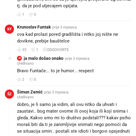
tj. da je pod utjecajem opijata.
1
0
Krunoslav Funtak
prije 3 mjeseca
KF
ova kad prolazi pored gradilišta i nitko joj nište ne
dovikne, prebije bauštelce
35
1
ODGOVORITE
ja malo došao onako
prije 3 mjeseca
JD
Uređivano
Bravo Funtače... to je humor... respect
2
0
Šimun Zemić
prije 3 mjeseca
ŠZ
Uređivano
dobro, je li samo ja vidim, ali ovu nitko da uhvati i
zaustavi.. bog mater ovome ili ovoj koja ili koji snima i
gleda..Kakvo smo mi to društvo podstali??? kakav psiho
moraš biti da ti je zanimljivije snimati nego pomoći da
se situacija smiri.. postali ste idioti i borgovi opsjednuti