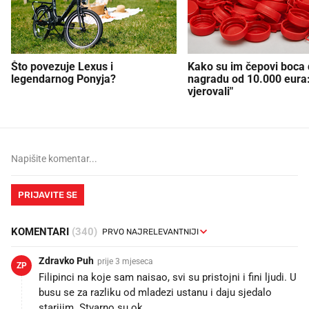
Što povezuje Lexus i
Kako su im čepovi boca d
legendarnog Ponyja?
nagradu od 10.000 eura
vjerovali"
PRIJAVITE SE
KOMENTARI
(340)
Zdravko Puh
prije 3 mjeseca
ZP
Filipinci na koje sam naisao, svi su pristojni i fini ljudi. U
busu se za razliku od mladezi ustanu i daju sjedalo
starijim. Stvarno su ok.