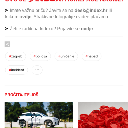
Imate važnu priču? Javite se na
desk@index.hr
ili
klikom
ovdje
. Atraktivne fotografije i videe plaćamo.
Želite raditi na Indexu? Prijavite se
ovdje
.
#
zagreb
#
policija
#
uhićenje
#
napad
#
incident
PROČITAJTE JOŠ